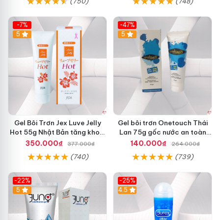
(750)
(748)
-7%
-47%
5
5
Gel Bôi Trơn Jex Luve Jelly
Gel bôi trơn Onetouch Thái
Hot 55g Nhật Bản tăng khoái
Lan 75g gốc nước an toàn
cảm nữ
mềm mượt kích thích
350.000₫
140.000₫
377.000₫
264.000₫
(740)
(739)
-22%
-25%
5
4.5