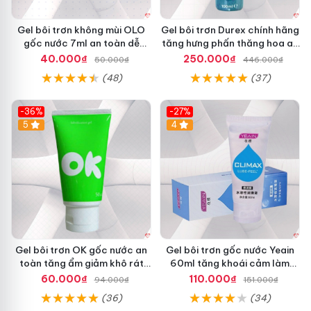
Gel bôi trơn không mùi OLO
Gel bôi trơn Durex chính hãng
gốc nước 7ml an toàn dễ
tăng hưng phấn thăng hoa an
dùng
toàn
40.000₫
250.000₫
50.000₫
446.000₫
(48)
(37)
-36%
-27%
5
Hot
4
Gel bôi trơn OK gốc nước an
Gel bôi trơn gốc nước Yeain
toàn tăng ẩm giảm khô rát
60ml tăng khoái cảm làm
âm đạo
mềm mượt
60.000₫
110.000₫
94.000₫
151.000₫
(36)
(34)