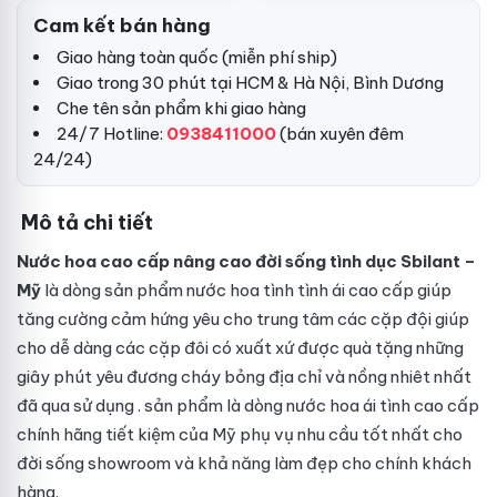
Cam kết bán hàng
Giao hàng toàn quốc (miễn phí ship)
Giao trong 30 phút tại HCM & Hà Nội, Bình Dương
Che tên sản phẩm khi giao hàng
24/7 Hotline:
0938411000
(bán xuyên đêm
24/24)
Mô tả chi tiết
Nước hoa cao cấp nâng cao đời sống tình dục Sbilant –
Mỹ
là dòng sản phẩm nước hoa tình tình ái cao cấp giúp
tăng cường cảm hứng yêu cho
trung tâm
các cặp đội giúp
cho
dễ dàng
các cặp đôi có
xuất xứ
được
quà tặng
những
giây phút yêu đương cháy bỏng
địa chỉ
và nồng nhiêt nhất
đã qua sử dụng
. sản phẩm là dòng nước hoa ái tình cao cấp
chính hãng
tiết kiệm
của Mỹ phụ vụ nhu cầu tốt nhất cho
đời sống
showroom
và khả năng làm đẹp cho chính khách
hàng.