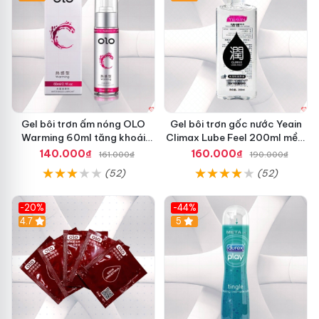
Gel bôi trơn ấm nóng OLO
Gel bôi trơn gốc nước Yeain
Warming 60ml tăng khoái
Climax Lube Feel 200ml mềm
cảm yêu mê say
mượt an toàn
140.000₫
160.000₫
161.000₫
190.000₫
(52)
(52)
-20%
-44%
Hot
4.7
5