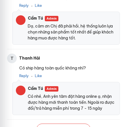
Reply
Like
●
Cẩm Tú
Admin
Dạ, cảm ơn Chị đã phải hồi, hệ thống luôn lựa
chọn những sản phẩm tốt nhất để giúp khách
hàng mua được hàng tốt.
Thanh Hải
T
Có ship hàng toàn quốc không nhỉ?
Cấu tạo chính:
Reply
Like
●
Tên sản phẩm:
Nước hoa tình yêu cao cấp Sbilant – Mỹ
Cẩm Tú
Admin
Xuất xứ: Mỹ
Có nhé, Anh yên tâm đặt hàng online ạ, nhận
được hàng mới thanh toán tiền. Ngoài ra được
Giá thị trường: 2.100.000 VNĐ .
đổi/trả hàng miễn phí trong 7 - 15 ngày
Mua tại shop: 1.900.000 VNĐ .