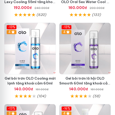
Lexy Cooling 55ml tăng khoái
OLO Oral Sex Water Cool &
cảm
Hot - Hộp 4 cặp
192.000₫
160.000₫
240.000₫
200.000₫
(620)
(133)
-13%
-13%
Hot
4
Hot
4
Gel bôi trơn OLO Cooling mát
Gel bôi trơn lô hội OLO
lạnh tăng khoái cảm 60ml
Smooth 60ml tăng khoái cảm
mềm mại an toàn
140.000₫
140.000₫
161.000₫
161.000₫
(104)
(58)
-13%
-16%
3
Hot
4