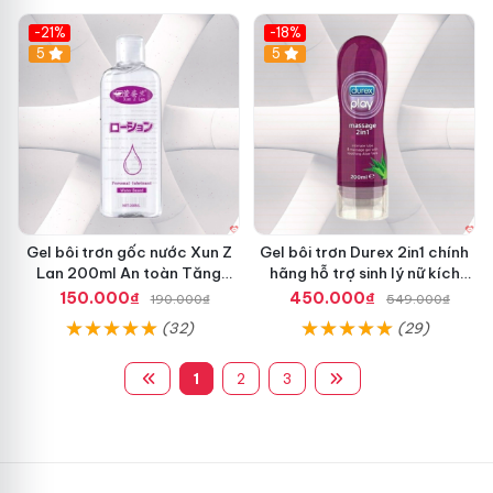
-21%
-18%
Hot
5
5
Gel bôi trơn gốc nước Xun Z
Gel bôi trơn Durex 2in1 chính
Lan 200ml An toàn Tăng
hãng hỗ trợ sinh lý nữ kích
khoái cảm
thích
150.000₫
450.000₫
190.000₫
549.000₫
(32)
(29)
1
2
3