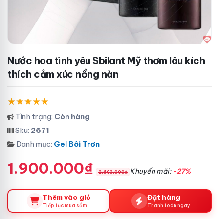
Nước hoa tình yêu Sbilant Mỹ thơm lâu kích
thích cảm xúc nồng nàn
Tình trạng:
Còn hàng
Sku:
2671
Danh mục:
Gel Bôi Trơn
1.900.000₫
Khuyến mãi:
-27%
2.603.000₫
Thêm vào giỏ
Đặt hàng
Tiếp tục mua sắm
Thanh toán ngay