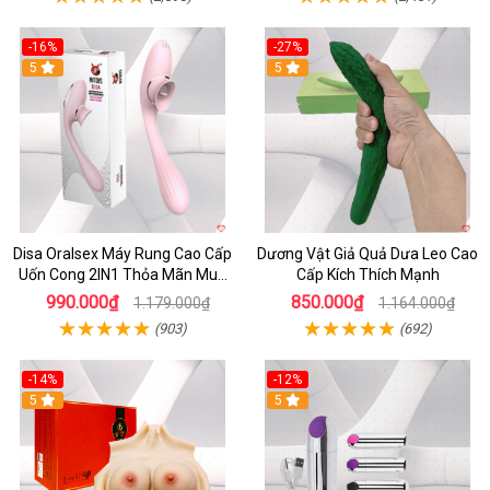
-16%
-27%
5
5
Disa Oralsex Máy Rung Cao Cấp
Dương Vật Giả Quả Dưa Leo Cao
Uốn Cong 2IN1 Thỏa Mãn Mua
Cấp Kích Thích Mạnh
Ngay
990.000₫
850.000₫
1.179.000₫
1.164.000₫
(903)
(692)
-14%
-12%
5
5