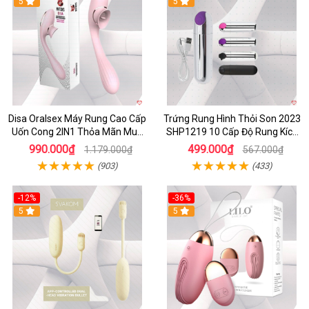
5
5
Disa Oralsex Máy Rung Cao Cấp
Trứng Rung Hình Thỏi Son 2023
Uốn Cong 2IN1 Thỏa Mãn Mua
SHP1219 10 Cấp Độ Rung Kích
Ngay
Thích
990.000₫
499.000₫
1.179.000₫
567.000₫
(903)
(433)
-12%
-36%
5
5