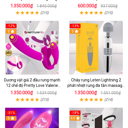
mạnh điều khiển app bluetooth
1.350.000₫
600.000₫
1.840.000₫
937.000₫
(215)
(215)
-12%
-13%
5
5
Dương vật giả 2 đầu rung mạnh
Chày rung Leten Lightning 2
12 chế độ Pretty Love Valerie
phát nhiệt rung đa tần massage
mua ngay
toàn thân kích thích
1.350.000₫
1.350.000₫
1.534.000₫
1.551.000₫
(215)
(214)
-31%
-18%
5
4.6