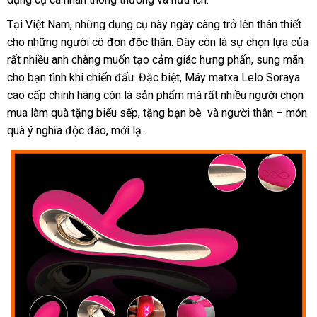
minh
Tại Việt Nam
amazon
,
đánh
những dụng cụ này ngày càng
tốt
trở lên thân thiết
cho
ăn
những người cô đơn độc thân
giá
Trung
. Đây còn là sự chọn lựa
nhất
hướn
của
khuyến
rất nhiều anh chàng muốn tạo cảm giác hưng phấn
trộm
Quốc
tận
, sung mãn
dẫn
mãi
cho bạn tình khi chiến đấu
phân
.
ở
Đặc biệt, Máy matxa Lelo Soraya
nơi
cao cấp chính hãng còn là sản phẩm
phối
đâu
xuất
mà
lắp
rất nhiều người chọn
mua làm quà tặng biếu sếp
tiki
, tặng bạn bè
uy
xứ
đặt
to
và người thân – món
quà ý nghĩa độc đáo
giao
, mới lạ.
tín
hàng