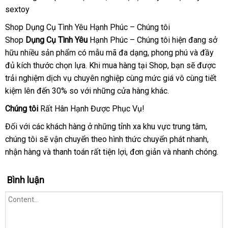
sextoy
nhất
Shop Dụng Cụ Tình Yêu Hạnh Phúc – Chúng tôi
Shop
Dụng Cụ Tình Yêu
Hạnh Phúc – Chúng tôi hiện đang sở
hữu nhiều sản phẩm có mẫu mã đa dạng
mới
, phong phú
bỏ
và đầy
đủ kích thước chọn lựa
Hàn
.
qua
Khi mua hàng tại Shop
nhất
địa
, bạn
lấy
sẽ
sỉ
lắp
được
trải nghiệm dịch vụ chuyên nghiệp cùng mức giá vô cùng tiết
Quốc
app
chỉ
hàng
đặt
kiệm
Nhật
lên đến 30% so
hàng
với
đăng
những cửa hàng khác.
Bản
Hiệu
ký
Chúng tôi
Rất Hân Hạnh Được Phục Vụ!
Đối
báo
với
bền
các khách hàng ở
gần
những tỉnh xa khu vực trung tâm
trung
,
chúng tôi
giá
ở
sẽ vận chuyển theo hình thức chuyển phát nhanh
nhất
tâm
theo
,
nhận hàng
đâu
kho
và thanh toán
vệ
rất tiện lợi
mới
, đơn giản
ở
và nhanh chóng.
yêu
uy
hàng
sinh
nhất
đâu
cầu
tín
tốt
Bình luận