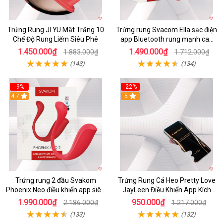
Trứng Rung JI YU Mặt Trăng 10
Trứng rung Svacom Ella sạc điện
Chế Độ Rung Liếm Siêu Phê
app Bluetooth rung mạnh cao
cấp
1.450.000₫
1.490.000₫
1.883.000₫
1.712.000₫
(143)
(134)
-9%
-22%
4.7
5
Trứng rung 2 đầu Svakom
Trứng Rung Cá Heo Pretty Love
Phoenix Neo điều khiển app siêu
JayLeen Điều Khiển App Kích
phê
Thích
1.990.000₫
950.000₫
2.186.000₫
1.217.000₫
(133)
(132)