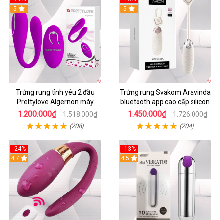
5
5
Trứng rung tình yêu 2 đầu
Trứng rung Svakom Aravinda
Prettylove Algernon máy
bluetooth app cao cấp silicon
massage điểm G không dây
mềm
1.200.000₫
1.450.000₫
1.518.000₫
1.726.000₫
(208)
(204)
-24%
-13%
4.7
4.5