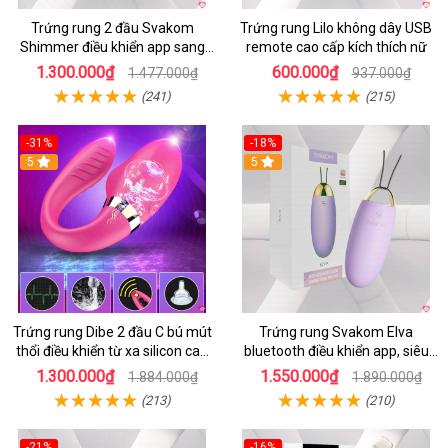
Trứng rung 2 đầu Svakom
Trứng rung Lilo không dây USB
Shimmer điều khiển app sang
remote cao cấp kích thích nữ
trọng chất lượng
1.300.000₫
600.000₫
1.477.000₫
937.000₫
(241)
(215)
-31%
-18%
5
5
Trứng rung Dibe 2 đầu C bú mút
Trứng rung Svakom Elva
thổi điều khiển từ xa silicon cao
bluetooth điều khiển app, siêu
cấp kích thích điểm G
kích thích
1.300.000₫
1.550.000₫
1.884.000₫
1.890.000₫
(213)
(210)
-21%
-16%