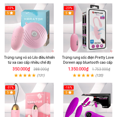
-10%
-23%
5
5
Trứng rung vỏ sò Lilo điều khiển
Trứng rung sốc điện Pretty Love
từ xa cao cấp nhiều chế độ
Doreen app bluetooth cao cấp
350.000₫
1.350.000₫
388.000₫
1.753.000₫
(131)
(120)
-31%
-16%
5
5