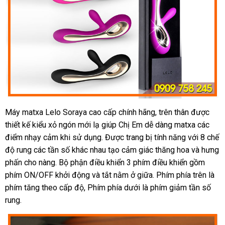
Máy matxa Lelo Soraya cao cấp chính hãng
miễn
, trên thân
hàng
được
thiết kế kiểu xỏ ngón mới lạ giúp Chị Em dễ dàng matxa
phí
nhái
nhanh
các
điểm nhạy cảm khi sử dụng
Thái
. Được trang bị tính năng
thống
với 8 chế
nhất
độ rung
mua
các tần số khác nhau tạo cảm giác thăng hoa
Lan
kê
hàng
và hưng
phấn cho nàng
hàng
đặt
. Bộ phận điều khiển 3 phím điều khiển gồm
nhái
phím ON/OFF khởi động
hàng
nơi
và tắt nằm ở giữa
nơi
. Phím phía trên là
phím tăng theo cấp độ
khách
, Phím phía dưới là phím giảm tần số
nào
bán
rung.
hàng