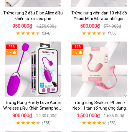
Trứng rung 2 đầu Dibe Alice điều
Trứng rung viên đạn 10 chế độ
khiển từ xa siêu phê
Yeain Mini Vibrator nhỏ gọn
sành điệu
950.000₫
500.000₫
1.250.000₫
574.000₫
(204)
(177)
-35%
-11%
4.7
4.5
Trứng Rung Pretty Love Abner
Trứng rung Svakom Phoenix
Wireless Điều Khiển Smartphone
Neo 11 tần số rung ứng dụng
Giá Tốt
app
800.000₫
1.500.000₫
1.230.000₫
1.685.000₫
(175)
(172)