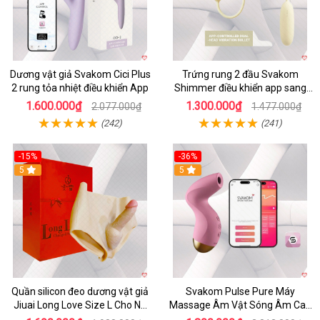
Dương vật giả Svakom Cici Plus
Trứng rung 2 đầu Svakom
2 rung tỏa nhiệt điều khiển App
Shimmer điều khiển app sang
trọng chất lượng
1.600.000₫
1.300.000₫
2.077.000₫
1.477.000₫
(242)
(241)
-15%
-36%
5
5
Quần silicon đeo dương vật giả
Svakom Pulse Pure Máy
Jiuai Long Love Size L Cho Nữ
Massage Âm Vật Sóng Âm Cao
Đồng Tính
Cấp Điều Khiển App Đỉnh