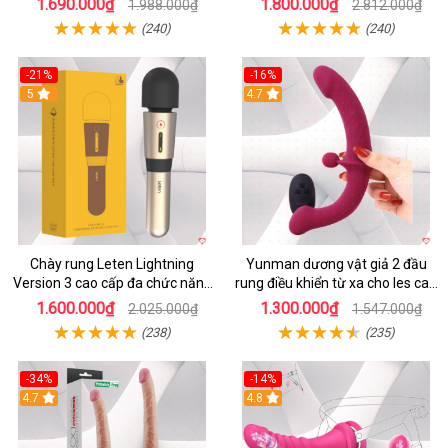
1.690.000₫
1.800.000₫
1.988.000₫
2.812.000₫
(240)
(240)
-21%
-16%
5
4.7
Chày rung Leten Lightning
Yunman dương vật giả 2 đầu
Version 3 cao cấp đa chức năng
rung điều khiển từ xa cho les cao
kích thích
cấp
1.600.000₫
1.300.000₫
2.025.000₫
1.547.000₫
(238)
(235)
-34%
-14%
4.7
4.8