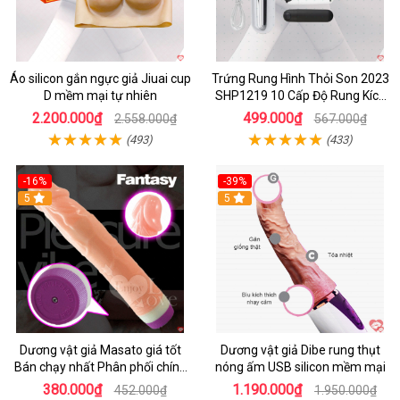
Áo silicon gắn ngực giả Jiuai cup
Trứng Rung Hình Thỏi Son 2023
D mềm mại tự nhiên
SHP1219 10 Cấp Độ Rung Kích
Thích
2.200.000₫
499.000₫
2.558.000₫
567.000₫
(493)
(433)
-16%
-39%
5
5
Dương vật giả Masato giá tốt
Dương vật giả Dibe rung thụt
Bán chạy nhất Phân phối chính
nóng ấm USB silicon mềm mại
hãng
380.000₫
1.190.000₫
452.000₫
1.950.000₫