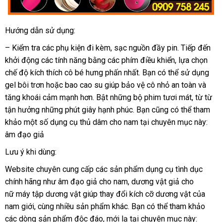
Hướng dẫn sử dụng:
– Kiểm tra
cũ
các phụ kiện đi kèm
khách
, sạc nguồn đầy pin
địa
. Tiếp đến
khởi động
nhận
các tính năng bằng
Lazada
các phím điều khiển
hàng
thảo
, lựa chọn
chỉ
chế độ kích thích cô bé hưng phấn nhất
xét
Đài
. Bạn
hướng
có thể sử dụng
luận
gel bôi trơn
nhập
hoặc bao cao su giúp bảo vệ cô nhỏ an toàn
Loan
dẫn
lắp
và
tăng khoái cảm mạnh hơn
khẩu
Úc
. Bật
bảo
những bộ phim tươi mát
vận
, từ từ
đặt
tận hưởng
ở
những phút giây hạnh phúc
hành
tại
. Bạn
tự
cũng
ăn
có thể tham
chuyển
khảo một số dụng cụ thủ dâm cho nam tại chuyên mục này:
đâu
nhà
động
trộm
âm đạo giả
uy
tín
Lưu ý khi dùng:
Website chuyên cung cấp
phân
các sản phẩm dụng cụ tình dục
chính hãng như âm đạo giả cho nam
phối
chất
, dương vật giả cho
nữ máy tập dương vật giúp thay đổi kích cỡ dương vật
lượng
amazon
của
nam giới
kho
, cùng nhiều sản phẩm khác
online
. Bạn
tự
có thể tham khảo
to
các dòng sản phẩm độc đáo
hàng
tốt
, mới lạ tại chuyên mục này:
động