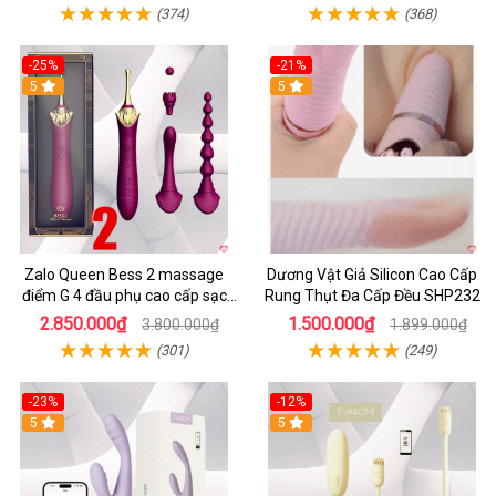
(374)
(368)
-25%
-21%
5
5
Zalo Queen Bess 2 massage
Dương Vật Giả Silicon Cao Cấp
điểm G 4 đầu phụ cao cấp sạc
Rung Thụt Đa Cấp Đều SHP232
tiện lợi
2.850.000₫
1.500.000₫
3.800.000₫
1.899.000₫
(301)
(249)
-23%
-12%
5
5