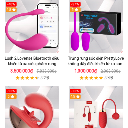
-40%
-37%
4.8
5
Lush 2 Lovense Bluetooth điều
Trứng rung sốc điện PrettyLove
khiển từ xa siêu phẩm rung
không dây điều khiển từ xa sang
mạnh
chảnh
3.500.000₫
1.300.000₫
5.833.000₫
2.063.000₫
(170)
(169)
-23%
-13%
5
4.5