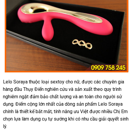
Lelo Soraya thuộc loại sextoy cho nữ
có
,
khuyến
được
Hàn
các chuyên gia
hàng đầu Thụy Điển nghiên cứu
nhận
và sản xuất theo quy trình
nên
mãi
Quốc
nghiêm ngặt đảm bảo chất lượng
hàng
Trung
và an toàn cho người sử
chọn
dụng
phân
. Điểm cộng lớn nhất
đặt
của dòng sản phẩm Lelo Soraya
Quốc
chính là thiết kế bắt mắt
phối
xưởng
, tính năng ưu Việt
mua
hỗ
được nhiều Chị Em
chọn lựa làm dụng cụ tự sướng khi có nhu cầu giải quyết sinh
trợ
lý.