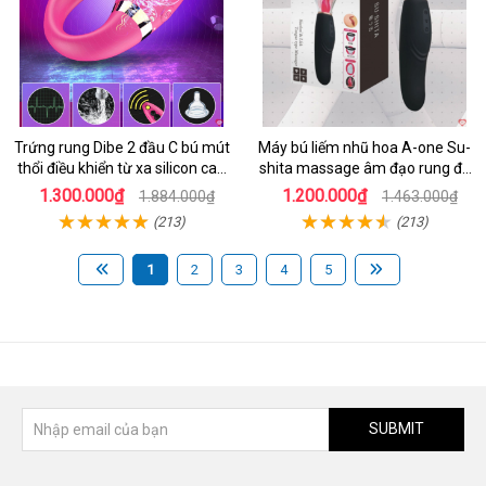
Trứng rung Dibe 2 đầu C bú mút
Máy bú liếm nhũ hoa A-one Su-
thổi điều khiển từ xa silicon cao
shita massage âm đạo rung đa
cấp kích thích điểm G
chế độ
1.300.000₫
1.200.000₫
1.884.000₫
1.463.000₫
(213)
(213)
1
2
3
4
5
SUBMIT