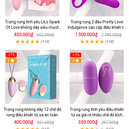
Trứng rung tình yêu LiLo Spark
Trứng rung 2 đầu Pretty Love
Of Love không dây siêu mượt
Indulgence cao cấp điều khiển từ
chống nước
xa
450.000₫
1.500.000₫
652.000₫
1.785.000₫
(119)
(118)
-27%
-12%
5
3
Trứng rung không dây 12 chế độ
Trứng rung tình yêu điều khiển
rung điều khiển từ xa an toàn
từ xa giá rẻ nhiều chế độ kích
thích
400.000₫
350.000₫
551.000₫
397.000₫
(113)
(112)