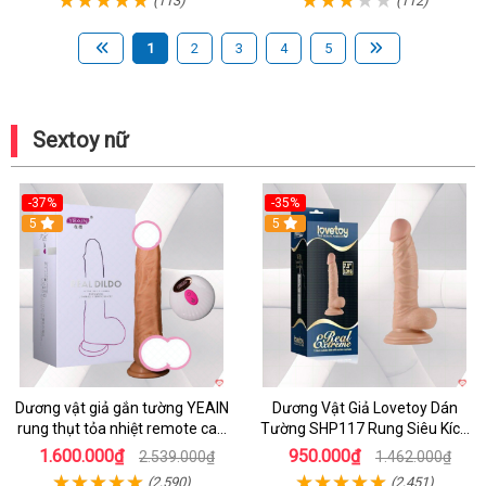
1
2
3
4
5
Sextoy nữ
-37%
-35%
5
5
Dương vật giả gắn tường YEAIN
Dương Vật Giả Lovetoy Dán
rung thụt tỏa nhiệt remote cao
Tường SHP117 Rung Siêu Kích
cấp
Thích
1.600.000₫
950.000₫
2.539.000₫
1.462.000₫
(2,590)
(2,451)