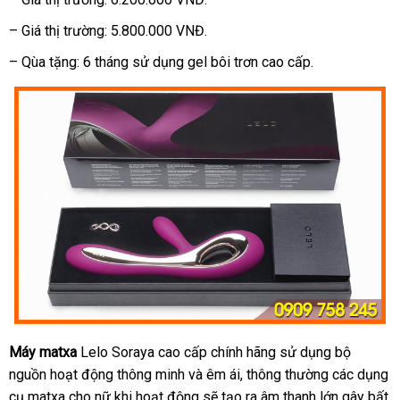
– Giá thị trường:
5.800.000 VNĐ
.
–
Qùa tặng: 6 tháng sử dụng gel bôi trơn cao cấp.
Máy matxa
Lelo Soraya cao cấp chính hãng sử dụng bộ
nguồn hoạt động thông minh
xưởng
và êm ái
thanh
, thông thường
vận
các dụng
cụ matxa cho nữ khi hoạt động
tận
sẽ tạo ra âm thanh lớn gây bất
toán
chuyển