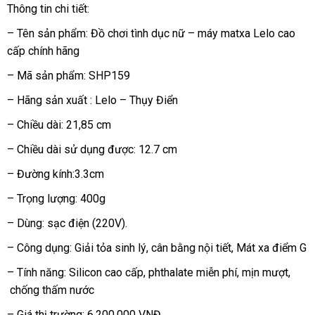
Thông tin chi tiết:
– Tên sản phẩm: Đồ chơi tình dục nữ – máy matxa Lelo cao
cấp chính hãng
– Mã sản phẩm: SHP159
– Hãng sản xuất : Lelo – Thụy Điển
– Chiều dài: 21,85 cm
– Chiều dài sử dụng
sử
được: 12.7 cm
dụng
– Đường kính:3.3cm
– Trọng lượng: 400g
– Dùng: sạc điện (220V).
– Công dụng: Giải tỏa sinh lý
đặt
, cân bằng nội tiết
thống
, Mát xa điểm G
hàng
kê
– Tính năng: Silicon cao cấp
voucher
, phthalate miễn phí
thông
, mịn mượt
theo
,
chống thấm nước
minh
yêu
cầu
– Giá thị trường: 6.200.000 VNĐ.