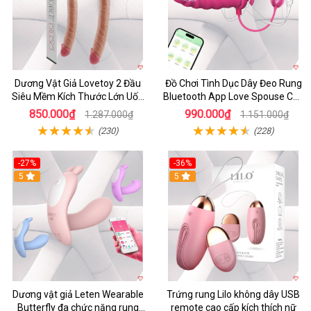
Dương Vật Giả Lovetoy 2 Đầu
Đồ Chơi Tình Dục Dây Đeo Rung
Siêu Mềm Kích Thước Lớn Uốn
Bluetooth App Love Spouse Cho
Cong
Les
850.000₫
990.000₫
1.287.000₫
1.151.000₫
(230)
(228)
-27%
-36%
5
5
Dương vật giả Leten Wearable
Trứng rung Lilo không dây USB
Butterfly đa chức năng rung
remote cao cấp kích thích nữ