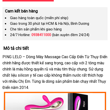
Cam kết bán hàng
Giao hàng toàn quốc (miễn phí ship)
Giao trong 30 phút tại HCM & Hà Nội, Bình Dương
Che tên sản phẩm khi giao hàng
24/7 Hotline:
0938411000
(bán xuyên đêm 24/24)
Mô tả chi tiết
PING LELO – Dòng Máy Massage Cao Cấp Đến Từ Thụy Điển
chính hãng
nhập
được thiết kế sang trọng
hướng
, cao cấp
nhập
với 2 tông màu
chính là màu hồng quyến rũ
khẩu
trung
và màu tím thủy chung
dẫn
hàng
trung
. Sử dụng
chất liệu silicon y tế cao cấp không thấm nước
tâm
đã
rất thích hợp
tâm
phả
với nhiều Chị Em. Từng là dòng sản phẩm bán chạy nhất Thụy
qua
hồi
Điển năm 2014.
sử
dụng