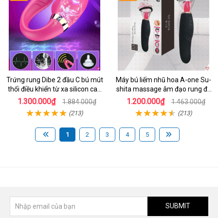
Trứng rung Dibe 2 đầu C bú mút
Máy bú liếm nhũ hoa A-one Su-
thổi điều khiển từ xa silicon cao
shita massage âm đạo rung đa
cấp kích thích điểm G
chế độ
1.300.000₫
1.200.000₫
1.884.000₫
1.463.000₫
(213)
(213)
1
2
3
4
5
SUBMIT