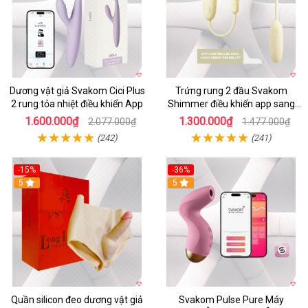
Dương vật giả Svakom Cici Plus
Trứng rung 2 đầu Svakom
2 rung tỏa nhiệt điều khiển App
Shimmer điều khiển app sang
trọng chất lượng
1.600.000₫
1.300.000₫
2.077.000₫
1.477.000₫
(242)
(241)
-15%
-36%
5
5
Quần silicon đeo dương vật giả
Svakom Pulse Pure Máy