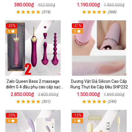
hãng
380.000₫
1.190.000₫
452.000₫
1.950.000₫
(374)
(368)
-25%
-21%
5
5
Zalo Queen Bess 2 massage
Dương Vật Giả Silicon Cao Cấp
điểm G 4 đầu phụ cao cấp sạc
Rung Thụt Đa Cấp Đều SHP232
tiện lợi
2.850.000₫
1.500.000₫
3.800.000₫
1.899.000₫
(301)
(249)
-23%
-12%
5
5