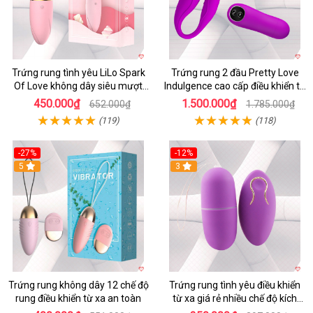
Trứng rung tình yêu LiLo Spark
Trứng rung 2 đầu Pretty Love
Of Love không dây siêu mượt
Indulgence cao cấp điều khiển từ
chống nước
xa
450.000₫
1.500.000₫
652.000₫
1.785.000₫
(119)
(118)
-27%
-12%
5
3
Trứng rung không dây 12 chế độ
Trứng rung tình yêu điều khiển
rung điều khiển từ xa an toàn
từ xa giá rẻ nhiều chế độ kích
thích