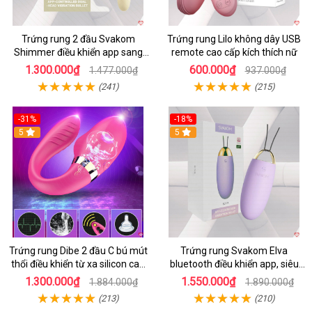
Trứng rung 2 đầu Svakom
Trứng rung Lilo không dây USB
Shimmer điều khiển app sang
remote cao cấp kích thích nữ
trọng chất lượng
1.300.000₫
600.000₫
1.477.000₫
937.000₫
(241)
(215)
-31%
-18%
5
5
Trứng rung Dibe 2 đầu C bú mút
Trứng rung Svakom Elva
thổi điều khiển từ xa silicon cao
bluetooth điều khiển app, siêu
cấp kích thích điểm G
kích thích
1.300.000₫
1.550.000₫
1.884.000₫
1.890.000₫
(213)
(210)