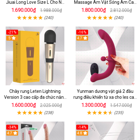
Jiuai Long Love Size L Cho Nữ
Massage Âm Vật Sóng Âm Cao
Đồng Tính
Cấp Điều Khiển App Đỉnh
1.690.000₫
1.800.000₫
1.988.000₫
2.812.000₫
(240)
(240)
-21%
-16%
5
4.7
Chày rung Leten Lightning
Yunman dương vật giả 2 đầu
Version 3 cao cấp đa chức năng
rung điều khiển từ xa cho les cao
kích thích
cấp
1.600.000₫
1.300.000₫
2.025.000₫
1.547.000₫
(238)
(235)
-34%
-14%
4.7
4.8