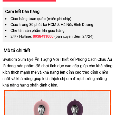
Cam kết bán hàng
Giao hàng toàn quốc (miễn phí ship)
Giao trong 30 phút tại HCM & Hà Nội, Bình Dương
Che tên sản phẩm khi giao hàng
24/7 Hotline:
0938411000
(bán xuyên đêm 24/24)
Mô tả chi tiết
Svakom Sum Eye Ấn Tượng Với Thiết Kế Phong Cách Châu Âu
là dòng sản phẩm đồ chơi tình dục cao cấp giúp cho khả năng
kích thích mạnh mẽ
showroom
và khả năng lên đỉnh cao trào đỉnh điểm
nhất
hướng
và khả năng giúp kích thịch chị em
nơi
được hưởng
tận
những
khả năng hưng phấn đỉnh điểm.
dẫn
nào
nơi