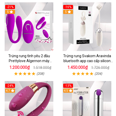
-21%
-16%
5
5
Trứng rung tình yêu 2 đầu
Trứng rung Svakom Aravinda
Prettylove Algernon máy
bluetooth app cao cấp silicon
massage điểm G không dây
mềm
1.200.000₫
1.450.000₫
1.518.000₫
1.726.000₫
(208)
(204)
-24%
-13%
4.7
4.5