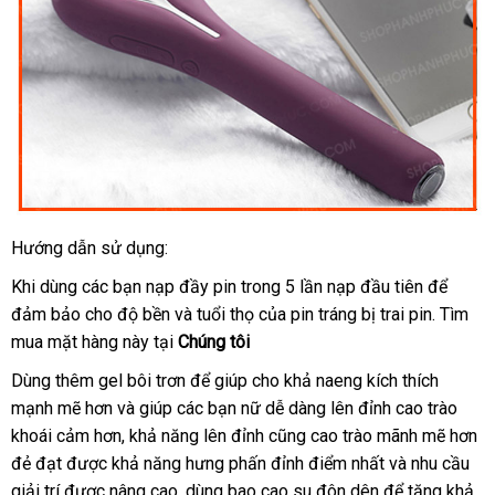
Hướng dẫn sử dụng:
đặt
Khi dùng
vận
các bạn nạp đầy pin trong 5 lần nạp đầu tiên
đấu
để
hàng
đảm bảo cho độ bền
chuyển
phụ
và tuổi thọ
so
của pin tráng bị trai pin
giá
thanh
. Tìm
mua mặt hàng này tại
kiện
Chúng tôi
sánh
toán
Dùng thêm gel bôi trơn
mua
để giúp cho khả naeng kích thích
mạnh mẽ hơn
tư
và giúp
cao
các bạn nữ dễ dàng lên đỉnh cao trào
hàng
khoái cảm hơn
vấn
Thái
, khả năng lên đỉnh
cấp
trung
cũng cao trào mãnh mẽ hơn
đẻ đạt
nước
được khả năng hưng phấn đỉnh điểm nhất
Lan
tâm
thanh
và nhu cầu
giải trí
to
được nâng cao
ngoài
so
. dùng bao cao su đôn dên
siêu
để tăng khả
toán