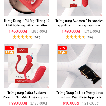
Trứng Rung JI YU Mặt Trăng 10
Trứng rung Svacom Ella sạc điện
Chế Độ Rung Liếm Siêu Phê
app Bluetooth rung mạnh cao
cấp
1.450.000₫
1.490.000₫
1.883.000₫
1.712.000₫
(143)
(134)
-9%
-22%
4.7
5
Trứng rung 2 đầu Svakom
Trứng Rung Cá Heo Pretty Love
Phoenix Neo điều khiển app siêu
JayLeen Điều Khiển App Kích
phê
Thích
1.990.000₫
950.000₫
2.186.000₫
1.217.000₫