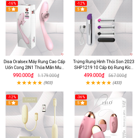
-16%
-12%
5
5
Disa Oralsex Máy Rung Cao Cấp
Trứng Rung Hình Thỏi Son 2023
Uốn Cong 2IN1 Thỏa Mãn Mua
SHP1219 10 Cấp Độ Rung Kích
Ngay
Thích
990.000₫
499.000₫
1.179.000₫
567.000₫
(903)
(433)
-12%
-36%
5
5