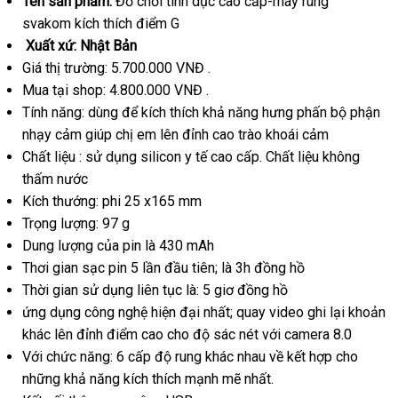
Tên sản phẩm:
Đồ chơi tình dục cao cấp-máy rung
svakom kích thích điểm G
Xuất xứ: Nhật Bản
Giá thị trường: 5.700.000 VNĐ .
Mua tại shop: 4.800.000 VNĐ
.
Tính năng: dùng
tận
để kích thích khả năng hưng phấn bộ phận
nhạy cảm giúp chị em lên đỉnh cao trào khoái cảm
nơi
Chất liệu : sử dụng silicon y tế cao cấp
rẻ
. Chất liệu không
thấm nước
nhất
Kích thướng: phi 25 x165 mm
Trọng lượng: 97 g
Dung lượng
giao
của pin là 430 mAh
Thơi gian sạc pin 5 lần đầu tiên; là 3h đồng hồ
hàng
Thời gian sử dụng liên tục là: 5 giơ đồng hồ
ứng dụng công nghệ hiện đại nhất; quay video ghi lại khoản
khác lên đỉnh điểm cao cho độ sác nét
chợ
với camera 8.0
Với chức năng: 6 cấp độ rung khác nhau về kết hợp cho
online
những khả năng kích thích mạnh mẽ nhất.