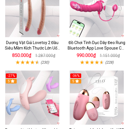
Dương Vật Giả Lovetoy 2 Đầu
Đồ Chơi Tình Dục Dây Đeo Rung
Siêu Mềm Kích Thước Lớn Uốn
Bluetooth App Love Spouse Cho
Cong
Les
850.000₫
990.000₫
1.287.000₫
1.151.000₫
(230)
(228)
-27%
-36%
5
5