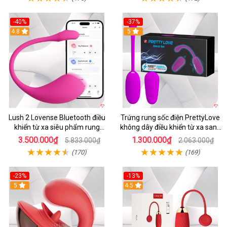
-40%
-37%
4.8
5
Lush 2 Lovense Bluetooth điều
Trứng rung sốc điện PrettyLove
khiển từ xa siêu phẩm rung
không dây điều khiển từ xa sang
mạnh
chảnh
3.500.000₫
1.300.000₫
5.833.000₫
2.063.000₫
(170)
(169)
-23%
-13%
5
4.5