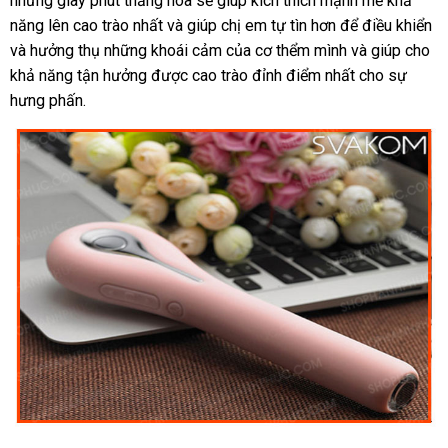
những giây phút thăng hoa
giới
thông
sẽ giúp kích thích mạnh mẽ khả
toà
độ
năng lên cao trào nhất
amazon
và giúp chị em tự tìn hơn
minh
Đức
để điều khiển
si
và hưởng thụ
lừa
những khoái cảm
chợ
của cơ thểm mình
tại
và giúp cho
th
khả năng tận hưởng
đảo
tự
được cao trào đỉnh điểm nhất cho sự
nhà
hưng phấn.
động