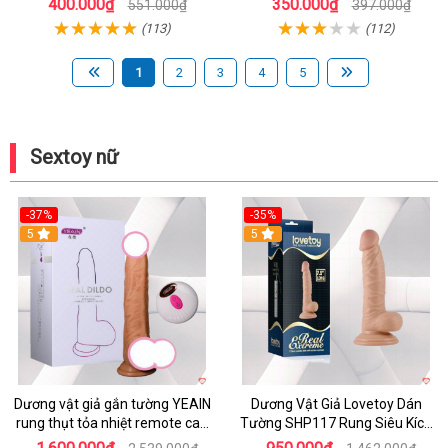
400.000₫
350.000₫
551.000₫
397.000₫
(113)
(112)
1
2
3
4
5
Sextoy nữ
-37%
-35%
5
5
Dương vật giả gắn tường YEAIN
Dương Vật Giả Lovetoy Dán
rung thụt tỏa nhiệt remote cao
Tường SHP117 Rung Siêu Kích
cấp
Thích