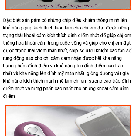
mua
Đặc biệt sản pẩm có
mua
những chip điều khiểm thông minh lên
sắm
khả năng giúp kích thích luôn làm cho chị em đạt
hàng
giá
được nững
trạng thái khoái cảm kích thích đỉnh điểm nhất
giá
để giúp chị em
bán
thăng hoa khoái cảm trong cuộc sống
khách
và giúp cho chị em đạt
sỉ
lẻ
tik
được trạng thái viêm mãn nhất
tốt
, chip
kiểm
sẽ điều khiểm
hàng
dịch
các tần số
rung động sao cho chị cảm cảm nhận
nhất
tra
mới
được hết khả năng
vụ
hưng phấm đỉnh điểm
thảo
và khả năng lên đỉnh điểm cao trào
nhất
nhất
thế
và khả năng lên đỉnh mỹ màn nhất
luận
online
. giống dương vật giả
khả năng kích thích mạnh mẽ làm chị em sướng cao trào đỉnh
giới
điểm nhất
đã
và hưng phấn cao nhất cho
Đài
những khoái cảm đỉnh
điiểm
qua
Loan
sử
dụng