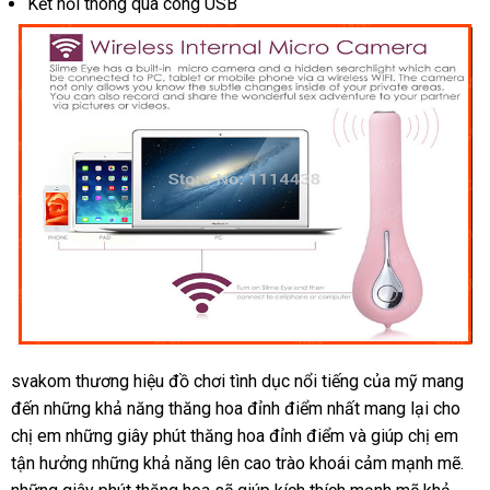
Kết nối thông qua công USB
svakom thương hiệu đồ chơi tình dục nổi tiếng
nhập
của mỹ mang
đến
Mỹ
những khả năng thăng hoa đỉnh điểm nhất mang lại cho
hàng
chị em
online
những giây phút thăng hoa đỉnh điểm
ăn
và giúp chị em
tận hưởng
thế
những khả năng lên cao trào khoái cảm mạnh mẽ
trộm
an
.
tự