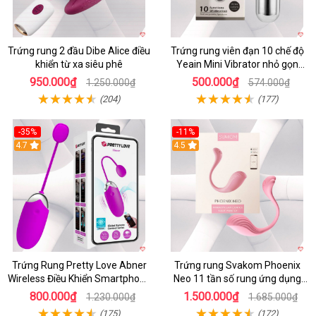
Trứng rung 2 đầu Dibe Alice điều
Trứng rung viên đạn 10 chế độ
khiển từ xa siêu phê
Yeain Mini Vibrator nhỏ gọn
sành điệu
950.000₫
500.000₫
1.250.000₫
574.000₫
(204)
(177)
-35%
-11%
4.7
4.5
Trứng Rung Pretty Love Abner
Trứng rung Svakom Phoenix
Wireless Điều Khiển Smartphone
Neo 11 tần số rung ứng dụng
Giá Tốt
app
800.000₫
1.500.000₫
1.230.000₫
1.685.000₫
(175)
(172)