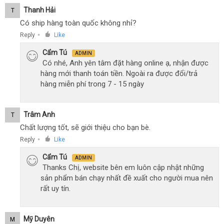
Thanh Hải
T
Có ship hàng toàn quốc không nhỉ?
Reply
Like
●
Cẩm Tú
ADMIN
Có nhé, Anh yên tâm đặt hàng online ạ, nhận được
hàng mới thanh toán tiền. Ngoài ra được đổi/trả
hàng miễn phí trong 7 - 15 ngày
Trâm Anh
T
Chất lượng tốt, sẽ giới thiệu cho bạn bè.
Reply
Like
●
Cẩm Tú
ADMIN
Thanks Chị, website bên em luôn cập nhật những
sản phẩm bán chạy nhất đề xuất cho người mua nên
rất uy tín.
Mỹ Duyên
M