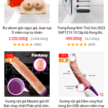
Áo silicon gắn ngực giả Jiuai cup
Trứng Rung Hình Thỏi Son 2023
D mềm mại tự nhiên
SHP1219 10 Cấp Độ Rung Kích
Thích
2.200.000₫
499.000₫
2.558.000₫
567.000₫
(493)
(433)
-16%
-39%
5
5
Dương vật giả Masato giá tốt
Dương vật giả Dibe rung thụt
Bán chạy nhất Phân phối chính
nóng ấm USB silicon mềm mại