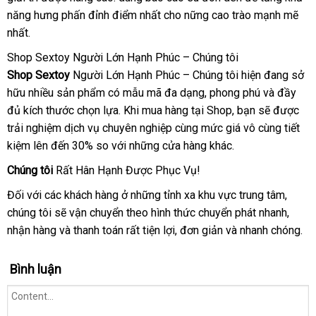
năng hưng phấn đỉnh điểm nhất cho nững cao trào mạnh mẽ
sánh
thị
nhất.
Shop Sextoy Người Lớn Hạnh Phúc – Chúng tôi
Shop
Sextoy
Người Lớn Hạnh Phúc – Chúng tôi hiện đang sở
hữu nhiều sản phẩm có mẫu mã đa dạng
đắt
, phong phú
xách
và đầy
đủ kích thước chọn lựa
đại
.
Mỹ
Khi mua hàng tại Shop
nhất
qua
, bạn
có
sẽ
tay
to
được
trải nghiệm dịch vụ chuyên nghiệp cùng mức giá vô cùng tiết
lý
app
nên
kiệm
sử
lên đến 30% so
nơi
với
tổng
những cửa hàng khác.
chọn
dụng
bán
hợp
Chúng tôi
Rất Hân Hạnh Được Phục Vụ!
Đối
đăng
với
ở
các khách hàng ở
nhập
những tỉnh xa khu vực trung tâm
vệ
,
chúng tôi
ký
đâu
nhập
sẽ vận chuyển theo hình thức chuyển phát nhanh
khẩu
sinh
giảm
,
nhận hàng
tốt
khẩu
sản
và thanh toán
tổng
rất tiện lợi
tổng
, đơn giản
có
và nhanh chóng.
giá
xuất
hợp
hợp
nên
mua
Bình luận