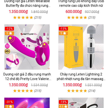
Dương vật giả Leten Wearable
Trứng rung Lilo không dây USB
Butterfly đa chức năng rung
remote cao cấp kích thích nữ
mạnh điều khiển app bluetooth
1.350.000₫
600.000₫
1.840.000₫
937.000₫
(215)
(215)
-12%
-13%
5
5
Dương vật giả 2 đầu rung mạnh
Chày rung Leten Lightning 2
12 chế độ Pretty Love Valerie
phát nhiệt rung đa tần massage
mua ngay
toàn thân kích thích
1.350.000₫
1.350.000₫
1.534.000₫
1.551.000₫
(215)
(214)
-31%
-18%
5
4.6