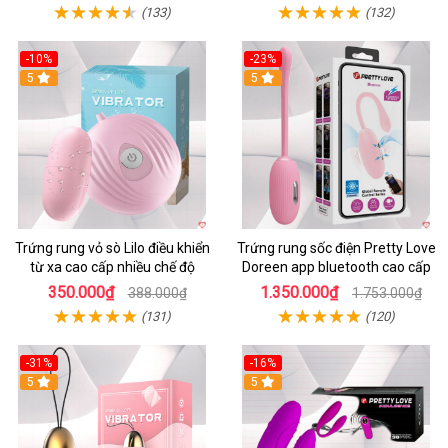
(133)
(132)
-10%
-23%
5
5
Trứng rung vỏ sò Lilo điều khiển
Trứng rung sốc điện Pretty Love
từ xa cao cấp nhiều chế độ
Doreen app bluetooth cao cấp
350.000₫
1.350.000₫
388.000₫
1.753.000₫
(131)
(120)
-31%
-16%
5
5