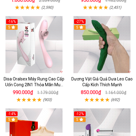
1.600.000₫
950.000₫
2.539.000₫
1.462.000₫
(2,590)
(2,451)
-16%
-27%
5
5
Disa Oralsex Máy Rung Cao Cấp
Dương Vật Giả Quả Dưa Leo Cao
Uốn Cong 2IN1 Thỏa Mãn Mua
Cấp Kích Thích Mạnh
Ngay
990.000₫
850.000₫
1.179.000₫
1.164.000₫
(903)
(692)
-14%
-12%
5
5