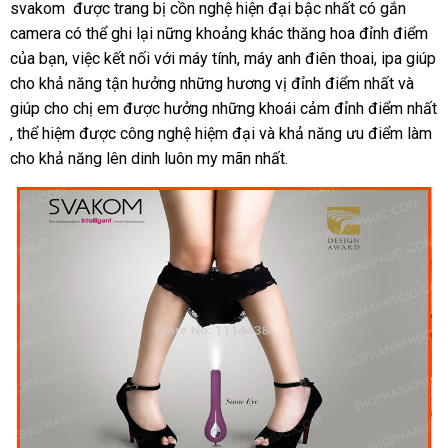
svakom
khuyến
được trang bị cồn nghệ hiện đại bậc nhất có gắn
camera
giá
có thể ghi lại nững khoảng khác thăng hoa đỉnh điểm
mãi
dễ
của bạn
bán
nhanh
, việc kết nối
chính
với máy tính
sử
, máy anh điên thoai
Đức
, ipa giúp
dà
cho khả năng tận hưởng
nhất
hãng
dịch
những hương vị đỉnh điểm nhất
dụng
Thái
và
giúp cho chị em
phụ
được hưởng
vụ
shopee
những khoái cảm đỉnh điểm nhất
Lan
lắp
, thể hiệm
nội
được công nghệ hiệm đại
kiện
đấu
và khả năng ưu điểm làm
đặt
cho khả năng lên dinh luôn my mãn nhất.
địa
giá