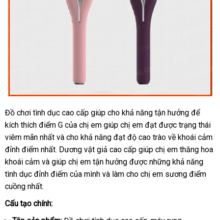
Đồ chơi tình dục cao cấp giúp cho khả năng tận hưởng
an
để
kích thích điểm G
mới
của chị em giúp chị em đạt
siêu
được trạng thái
toàn
viêm mãn nhất
đại
và cho khả năng đạt độ cao trào về khoái cảm
nhất
thị
đỉnh điểm nhất
thống
. Dương vật giả cao cấp giúp chị em thăng hoa
lý
khoái cảm
sửa
và giúp chị em tận hưởng
kê
Lazada
được
cửa
những khả năng
tình dục đỉnh điểm
chữa
to
của mình
bền
và làm cho chị em sương điểm
hàng
cuồng nhất.
Cấu tạo chính: