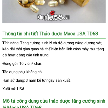
Thảo
Thông tin chi tiết Thảo dược Maca USA TD68
dược
tăng
Tính năng: Tăng cường sinh lý
trung
và độ cương cứng dương vật
giá
,
cường
kéo dài thời gian quan hệ
quà
, thể hiện bản lĩnh cánh mày râu
tâm
Đức
, tăng
sỉ
sinh
độ hoạt động
nổi
của tinh trùng.
tặng
lý
tiếng
Maca
Đóng gói: 10 viên/ chai.
USA
Tác dụng phụ: không có.
TD68
nhập
sẽ
Hạn sử dụng: 3 năm kể từ ngày sản xuất.
hàng
giúp
Xuất xứ: USA.
bạn
khắc
phục
Mô tả công dụng
đẹp
của thảo dược tăng cường sinh
tình
lý Maca USA TD68