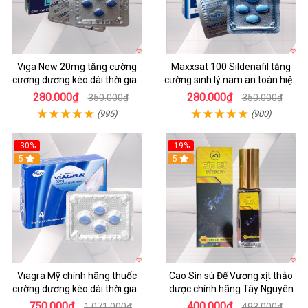
Viga New 20mg tăng cường
Maxxsat 100 Sildenafil tăng
cương dương kéo dài thời gian
cường sinh lý nam an toàn hiệu
quan hệ hộp 4 viên
quả
280.000₫
280.000₫
350.000₫
350.000₫
(995)
(900)
-30%
-19%
5
5
Viagra Mỹ chính hãng thuốc
Cao Sìn sú Đế Vương xịt thảo
cường dương kéo dài thời gian
dược chính hãng Tây Nguyên
cho Nam giới uy tín
hiệu quả tăng cường
750.000₫
400.000₫
1.071.000₫
493.000₫