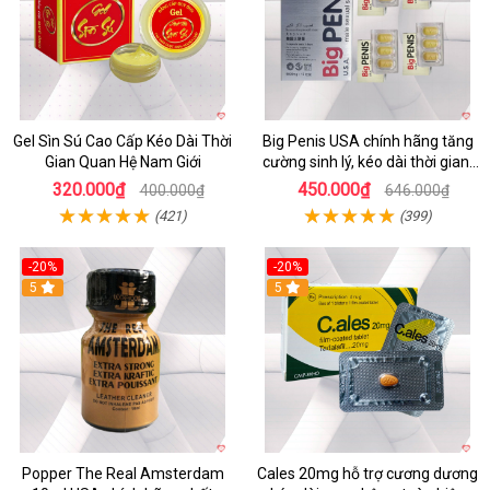
Gel Sìn Sú Cao Cấp Kéo Dài Thời
Big Penis USA chính hãng tăng
Gian Quan Hệ Nam Giới
cường sinh lý, kéo dài thời gian,
chống xuất tinh sớm
320.000₫
450.000₫
400.000₫
646.000₫
(421)
(399)
-20%
-20%
5
5
Popper The Real Amsterdam
Cales 20mg hỗ trợ cương dương