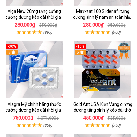
Viga New 20mg tăng cường
Maxxsat 100 Sildenafil tăng
cương dương kéo dài thời gian
cường sinh lý nam an toàn hiệu
quan hệ hộp 4 viên
quả
280.000₫
280.000₫
350.000₫
350.000₫
(995)
(900)
-30%
-16%
5
5
Viagra Mỹ chính hãng thuốc
Gold Ant USA Kiến Vàng cường
cường dương kéo dài thời gian
dương tăng sinh lý kéo dài thời
cho Nam giới uy tín
gian
750.000₫
450.000₫
1.071.000₫
535.000₫
(850)
(750)