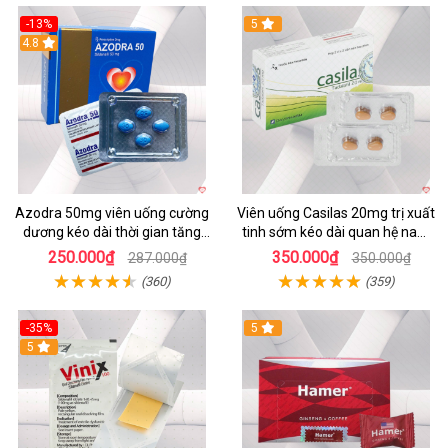
-13%
5
Hot
4.8
Azodra 50mg viên uống cường
Viên uống Casilas 20mg trị xuất
dương kéo dài thời gian tăng
tinh sớm kéo dài quan hệ nam
sinh lý hiệu quả
giới
250.000₫
350.000₫
287.000₫
350.000₫
(360)
(359)
-35%
5
5