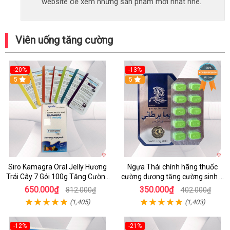
website để xem những sản phẩm mới nhất nhé.
Viên uống tăng cường
-20%
-13%
5
Hot
5
Siro Kamagra Oral Jelly Hương
Ngựa Thái chính hãng thuốc
Trái Cây 7 Gói 100g Tăng Cường
cường dương tăng cường sinh lý
Sinh Lý Nam
nam hộp 10 viên
650.000₫
350.000₫
812.000₫
402.000₫
(1,405)
(1,403)
-12%
-21%