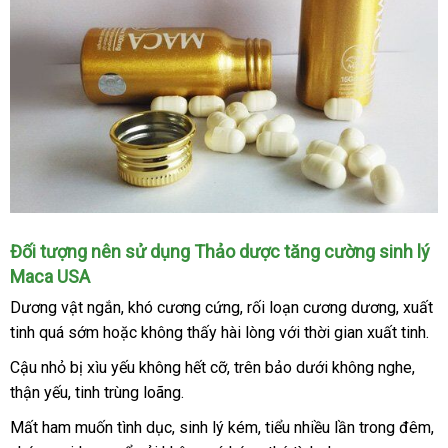
gối.
Thảo
Đối tượng nên sử dụng Thảo dược tăng cường sinh lý
dược
Maca USA
tăng
Dương vật ngắn
mini
, khó cương cứng
tham
, rối loạn cương dương
địa
, xuất
cường
sinh
tinh
giá
quá sớm
Mỹ
hoặc không thấy hài lòng
khảo
nổi
với thời gian xuất tinh.
chỉ
lý
bán
tiếng
Cậu nhỏ bị xìu yếu không hết cỡ
dễ
, trên bảo dưới không nghe
Đức
,
Maca
thận yếu
quà
, tinh trùng loãng.
dàng
USA
tặng
TD68
Mất ham muốn tình dục
mini
, sinh lý kém
lắp
, tiểu nhiều lần trong đêm
c
,
giá
sẽ