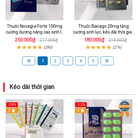
Thuốc Novagra Forte 100mg
Thuốc Banago 20mg tăng
cường dương nâng cao sinh lý
cường sinh lực, kéo dài thời gian
an toàn hiệu quả
xuất tinh, trị rối loạn cương
250.000₫
180.000₫
277.000₫
219.000₫
dương
(280)
(276)
1
2
3
4
5
Kéo dài thời gian
-20%
-13%
5
Hot
5