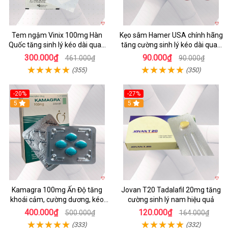
Tem ngậm Vinix 100mg Hàn
Kẹo sâm Hamer USA chính hãng
Quốc tăng sinh lý kéo dài quan
tăng cường sinh lý kéo dài quan
hệ hiệu quả
hệ
300.000₫
90.000₫
461.000₫
90.000₫
(355)
(350)
-20%
-27%
5
5
Kamagra 100mg Ấn Độ tăng
Jovan T20 Tadalafil 20mg tăng
khoái cảm, cường dương, kéo
cường sinh lý nam hiệu quả
dài quan hệ
400.000₫
120.000₫
500.000₫
164.000₫
(333)
(332)