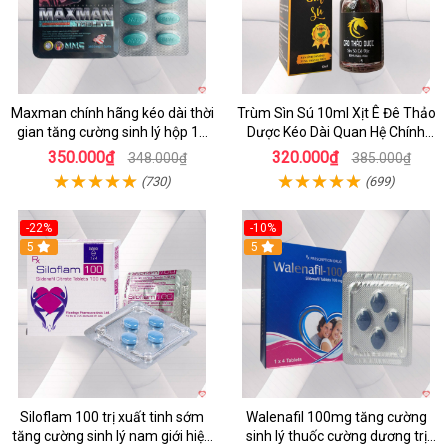
Maxman chính hãng kéo dài thời
Trùm Sìn Sú 10ml Xịt Ê Đê Thảo
gian tăng cường sinh lý hộp 10
Dược Kéo Dài Quan Hệ Chính
viên
Hãng
350.000₫
320.000₫
348.000₫
385.000₫
(730)
(699)
-22%
-10%
5
5
Siloflam 100 trị xuất tinh sớm
Walenafil 100mg tăng cường
tăng cường sinh lý nam giới hiệu
sinh lý thuốc cường dương trị