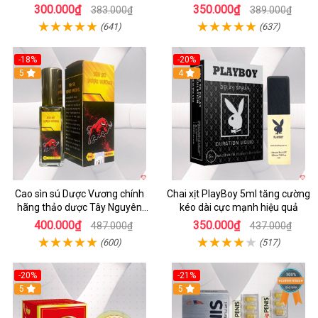
quả
xuất tinh sớm kéo dài
300.000₫
350.000₫
383.000₫
389.000₫
(641)
(637)
-18%
-20%
5
4
Cao sìn sú Dược Vương chính
Chai xịt PlayBoy 5ml tăng cường
hãng thảo dược Tây Nguyên
kéo dài cực mạnh hiệu quả
hiệu quả an toàn
400.000₫
350.000₫
487.000₫
437.000₫
(600)
(517)
-20%
-21%
5
5