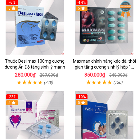
-6%
-14%
5
Hot
5
Thuốc Desilmax 100mg cường
Maxman chính hãng kéo dài thời
dương Ấn Độ tăng sinh lý mạnh
gian tăng cường sinh lý hộp 10
viên
280.000₫
350.000₫
297.000₫
348.000₫
(748)
(730)
-22%
-10%
5
5