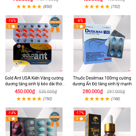
(850)
(752)
-16%
-6%
5
5
Gold Ant USA Kiến Vàng cường
Thuốc Desilmax 100mg cường
dương tăng sinh lý kéo dài thời
dương Ấn Độ tăng sinh lý mạnh
gian
450.000₫
280.000₫
535.000₫
297.000₫
(750)
(748)
-14%
-17%
Hot
5
5