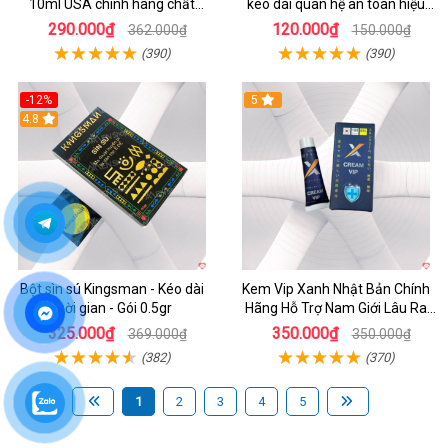
10ml USA chính hãng chất
kéo dài quan hệ an toàn hiệu
lượng cao
quả
290.000₫
120.000₫
362.000₫
150.000₫
(390)
(390)
-12%
5
Hot
4.8
Bột sìn sú Kingsman - Kéo dài
Kem Vip Xanh Nhật Bản Chính
thời gian - Gói 0.5gr
Hãng Hỗ Trợ Nam Giới Lâu Ra
Tăng Cường Sinh Lý
325.000₫
350.000₫
369.000₫
350.000₫
(382)
(370)
1
2
3
4
5