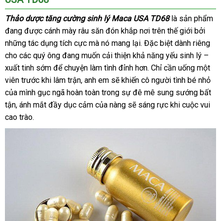
Thảo dược tăng cường sinh lý Maca USA TD68
là sản phẩm
đang
tiki
được cánh mày râu săn đón khắp nơi trên thế giới
phản
bởi
thảo
những tác dụng tích cực
giá
mà nó mang lại
khách
.
đánh
Đặc biệt dành
địa
riêng
hồi
luận
cho
tiki
các quý ông đang muốn cải thiện khả năng yếu sinh lý –
bán
hàng
giá
chỉ
xuất tinh sớm
dịch
để chuyện làm tình đỉnh hơn
lẻ
lừa
. Chỉ cần uống một
viên trước khi lâm trận
vụ
đã
, anh em
khách
sẽ khiến cô người tình bé nhỏ
đảo
bá
của mình gục ngã hoàn toàn trong sự đê mê sung sướng bất
qua
hàng
giá
tận
tham
, ánh mắt đầy dục cảm
sử
giá
của nàng
đăng
sẽ sáng rực khi cuộc vui
cao trào.
khảo
dụng
bán
ký