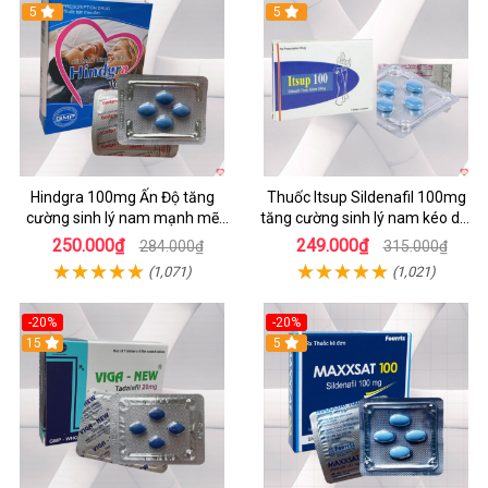
5
5
Hindgra 100mg Ấn Độ tăng
Thuốc Itsup Sildenafil 100mg
cường sinh lý nam mạnh mẽ
tăng cường sinh lý nam kéo dài
chống xuất tinh sớm
thời gian chất lượng
250.000₫
249.000₫
284.000₫
315.000₫
(1,071)
(1,021)
-20%
-20%
15
5