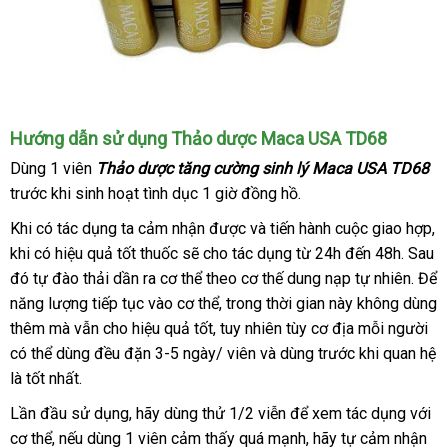
tình
dục
cho
Thái
các
Lan
cặp
đôi.
Thảo
Hướng dẫn sử dụng Thảo dược Maca USA TD68
dược
Dùng 1 viên
Thảo dược tăng cường sinh lý Maca USA TD68
tăng
trước khi sinh hoạt tình dục 1 giờ đồng hồ.
cường
sinh
giá
Khi có tác dụng ta cảm nhận
lừa
được
đặt
và tiến hành cuộc giao hợp
p
,
lý
bán
khi có hiệu quả tốt thuốc
an
sẽ cho tác dụng từ 24h đến 48h
đảo
hàng
shop
. Sau
ki
Maca
lẻ
đó tự đào thải dần ra cơ thể theo cơ thế dung nạp tự nhiên
toàn
đăng
. Để
USA
năng lượng tiếp tục vào cơ thể
qua
, trong thời gian này không dùng
ký
TD68
giúp
thêm
đăng
mà
khuyến
vẫn cho hiệu quả tốt
giá
, tuy nhiên tùy cơ địa mỗi người
app
sả
chinh
có thể dùng đều đặn 3-5 ngày/ viên
ký
mãi
rẻ
xuất
và dùng trước khi quan hệ
xu
phục
là tốt nhất.
xứ
đặt
mọi
Lần đầu sử dụng
giá
, hãy dùng thử 1/2 viễn
online
để xem tác dụng
khuy
với
hàng
cô
nàng
cơ thể
khách
,
kiểm
nếu dùng 1 viên cảm thấy
rẻ
nổi
quá mạnh
mới
, hãy tự cảm nhận
mãi