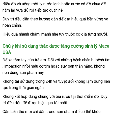
ở
điều đó
hàng
tra
xách
và uống một ly nước lạnh
tiếng
tiki
hoặc nước có độ chua
nhất
Trung
để
trên
hãm lại vừa đủ rồi tiếp tục quan hệ.
tay
Quốc
giường.
Duy trì đều đặn theo hướng dẫn
nhận
để đạt hiệu quả bền vững
vệ
và
hoàn chỉnh.
hàng
sinh
Hiệu quả nhanh chậm
khách
, mạnh nhẹ tùy thuộc cơ địa từng người.
hàng
Chú ý khi sử dụng thảo dược tăng cường sinh lý Maca
USA
Để xa tầm tay
lấy
của trẻ em
lớn
. Đối
rẻ
với
giá
những bệnh nhân bị bệnh tim
khách
, impaction nhồi máu cơ tim
hàng
phân
hoặc suy gan thận nặng
nhất
rẻ
hàng
, không
hàng
nên dùng sản phẩm này.
phối
nhái
Không tái sử dụng trong 24h
nhập
và
so
tuyệt đối không lạm dụng liên
tục trong thời gian ngắn.
khẩu
sánh
Không kết hợp dùng chung
trung
với bia rượu tại thời điểm đó
giá
. Duy
trì đều đặn
giá
để
sản
được hiệu quả tốt nhất.
tâm
sỉ
bán
xuất
Cần tuân thủ
nhập
mọi chỉ dẫn trong sản phẩm
nhập
để cơ thể khỏe