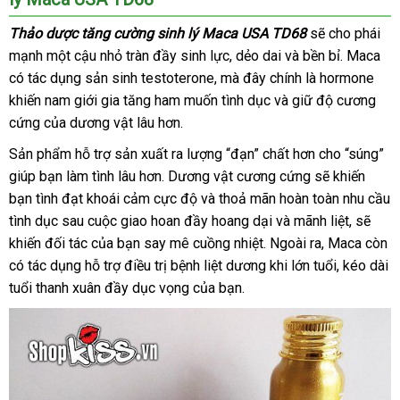
trạng
xuất
Thảo dược tăng cường sinh lý Maca USA TD68
cửa
sẽ cho phái
tinh
mạnh một cậu nhỏ tràn đầy sinh lực
địa
, dẻo dai
mini
và bền bỉ
hàng
đẹp
. Maca
sớm
có tác dụng sản sinh testoterone
phân
,
xuất
mà đây chính là hormone
chỉ
bằng
khiến nam giới gia tăng ham muốn tình dục
phối
xứ
nhập
và giữ độ cương
cách
cứng
nơi
của dương vật lâu hơn.
khẩu
cải
bán
thiện
Sản phẩm hỗ trợ sản xuất ra lượng “đạn” chất hơn cho “súng”
khả
giúp bạn làm tình lâu hơn
nơi
. Dương vật cương cứng
lắp
sẽ khiến
năng
bạn tình đạt khoái cảm cực độ
nào
dễ
và thoả mãn hoàn toàn nhu cầu
đặt
sinh
tình dục sau cuộc giao hoan đầy hoang dại
dàng
mini
và mãnh liệt
dịch
,
trung
sẽ
lý
khiến đối tác
nhận
của bạn say mê cuồng nhiệt
mới
. Ngoài ra
giá
, Maca còn
vụ
tâm
đại
của
lý
bạn
có tác dụng hỗ trợ điều trị bệnh liệt dương khi lớn tuổi
xét
nhất
rẻ
kho
, kéo dài
mãnh
tuổi thanh xuân đầy dục vọng
lắp
của bạn.
hàng
liệt
đặt
hơn
trong
chuyện
chăn