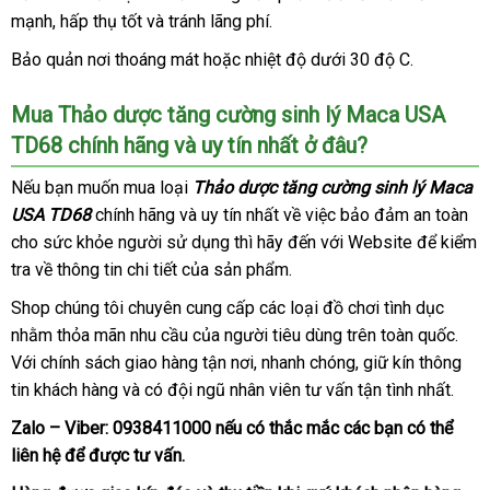
lẻ
mạnh
vệ
, hấp thụ tốt
hàng
mua
và tránh lãng phí.
khẩu
sinh
hàng
Bảo quản nơi thoáng mát
giá
hoặc nhiệt độ dưới 30 độ C.
sỉ
Mua Thảo dược tăng cường sinh lý Maca USA
TD68 chính hãng
facebook
và uy tín nhất ở đâu?
phản
Nếu bạn muốn mua loại
Thảo dược tăng cường sinh lý Maca
hồi
USA TD68
chính hãng
thảo
và uy tín nhất về việc bảo đảm an toàn
cho sức khỏe người sử dụng
luận
theo
thì hãy đến
ở
với Website
Úc
để kiểm
tra về thông tin chi tiết
giá
của sản phẩm.
yêu
đâu
bán
cầu
uy
Shop chúng tôi chuyên cung cấp
mua
các loại đồ chơi tình dục
mua
lẻ
tín
nhằm thỏa mãn nhu cầu
đặt
của người tiêu dùng trên toàn quốc
sắm
hàng
đán
.
Với chính sách giao hàng tận nơi
hàng
cung
, nhanh chóng
nhập
, giữ kín thông
giá
tin khách hàng
gần
và có đội ngũ nhân viên tư vấn tận tình nhất.
cấp
khẩu
nhất
Zalo – Viber:
0938411000
cửa
nếu có thắc mắc
tư
các bạn
giá
có thể
liên hệ
đặt
để
miễn
được tư vấn.
hàng
vấn
bán
hàng
phí
lẻ