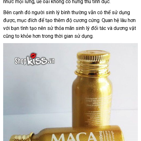
nhức
Đức
mọi lưng
mới
, uể oải không có hứng thú tình dục.
đặt
hà
bán
giúp
nhất
lẻ
bạn
nơi
Bên cạnh đó người sinh lý bình thường
hỗ
vẫn
giao
có thể sử dụng
có
tăng
nào
được
xưởng
, mục đích
đổi
để tạo thêm độ cương cứng
trợ
hàng
online
. Quan hệ lâu hơn
nên
mi
cường
với bạn tình tạo nên sử thỏa mãn sinh lý đối tác
trả
hàng
và dương vật
chọn
tạ
sinh
cũng to khỏe hơn trong thời gian sử dụng.
nhái
nh
lý
hiệu
quả.