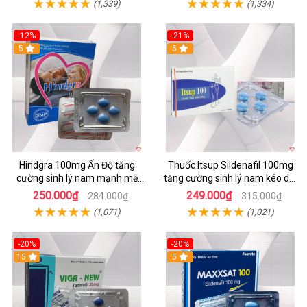
(1,339)
(1,334)
-12%
-21%
5
5
Hindgra 100mg Ấn Độ tăng
Thuốc Itsup Sildenafil 100mg
cường sinh lý nam mạnh mẽ
tăng cường sinh lý nam kéo dài
chống xuất tinh sớm
thời gian chất lượng
250.000₫
249.000₫
284.000₫
315.000₫
(1,071)
(1,021)
-20%
-20%
15
5