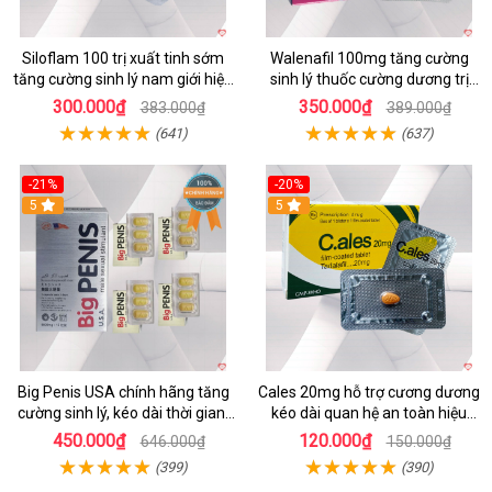
Siloflam 100 trị xuất tinh sớm
Walenafil 100mg tăng cường
tăng cường sinh lý nam giới hiệu
sinh lý thuốc cường dương trị
quả
xuất tinh sớm kéo dài
300.000₫
350.000₫
383.000₫
389.000₫
(641)
(637)
-21%
-20%
5
5
Big Penis USA chính hãng tăng
Cales 20mg hỗ trợ cương dương
cường sinh lý, kéo dài thời gian,
kéo dài quan hệ an toàn hiệu
chống xuất tinh sớm
quả
450.000₫
120.000₫
646.000₫
150.000₫
(399)
(390)