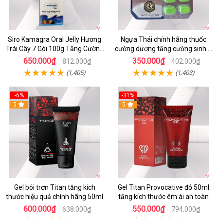
Siro Kamagra Oral Jelly Hương
Ngựa Thái chính hãng thuốc
Trái Cây 7 Gói 100g Tăng Cường
cường dương tăng cường sinh lý
Sinh Lý Nam
nam hộp 10 viên
650.000₫
350.000₫
812.000₫
402.000₫
(1,405)
(1,403)
-6%
-31%
5
Hot
5
Gel bôi trơn Titan tăng kích
Gel Titan Provocative đỏ 50ml
thước hiệu quả chính hãng 50ml
tăng kích thước êm ái an toàn
600.000₫
550.000₫
638.000₫
794.000₫