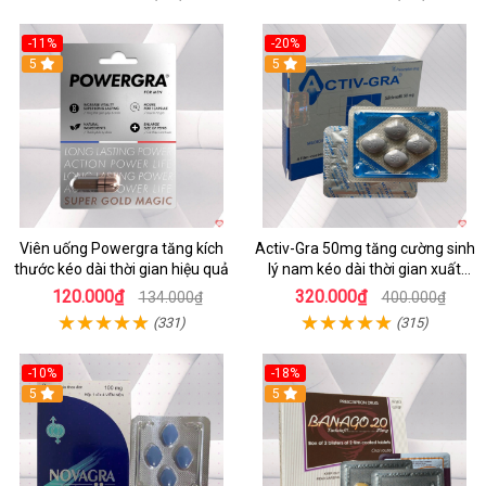
-11%
-20%
Hot
5
5
Viên uống Powergra tăng kích
Activ-Gra 50mg tăng cường sinh
thước kéo dài thời gian hiệu quả
lý nam kéo dài thời gian xuất
tinh sớm
120.000₫
320.000₫
134.000₫
400.000₫
(331)
(315)
-10%
-18%
Hot
5
5