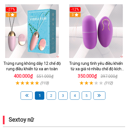
-27%
-12%
5
3
Trứng rung không dây 12 chế độ
Trứng rung tình yêu điều khiển
rung điều khiển từ xa an toàn
từ xa giá rẻ nhiều chế độ kích
thích
400.000₫
350.000₫
551.000₫
397.000₫
(113)
(112)
1
2
3
4
5
Sextoy nữ