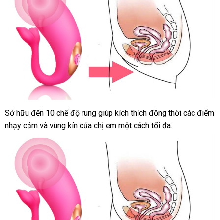
Sở hữu đến 10 chế độ rung giúp kích thích đồng thời
nổi
các điểm
nhạy cảm
kho
và vùng kín
lắp
của chị em một cách tối đa.
tiếng
hàng
đặt