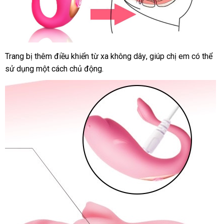
Trang bị thêm điều khiển từ xa không dây
vệ
, giúp chị em
ở
có thể
sử dụng một cách chủ động.
sinh
đâu