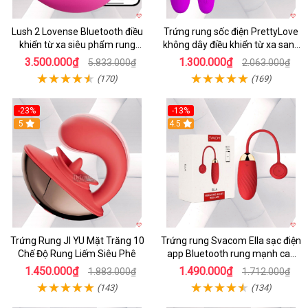
Lush 2 Lovense Bluetooth điều
Trứng rung sốc điện PrettyLove
khiển từ xa siêu phẩm rung
không dây điều khiển từ xa sang
mạnh
chảnh
3.500.000₫
1.300.000₫
5.833.000₫
2.063.000₫
(170)
(169)
-23%
-13%
5
4.5
Trứng Rung JI YU Mặt Trăng 10
Trứng rung Svacom Ella sạc điện
Chế Độ Rung Liếm Siêu Phê
app Bluetooth rung mạnh cao
cấp
1.450.000₫
1.490.000₫
1.883.000₫
1.712.000₫
(143)
(134)