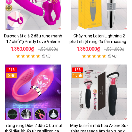
Dương vật giả 2 đầu rung mạnh
Chày rung Leten Lightning 2
12 chế độ Pretty Love Valerie
phát nhiệt rung đa tần massage
mua ngay
toàn thân kích thích
1.350.000₫
1.350.000₫
1.534.000₫
1.551.000₫
(215)
(214)
-31%
-18%
5
4.6
Trứng rung Dibe 2 đầu C bú mút
Máy bú liếm nhũ hoa A-one Su-
thổi điều khiển từ xa silicon cao
shita massage âm đạo rung đa