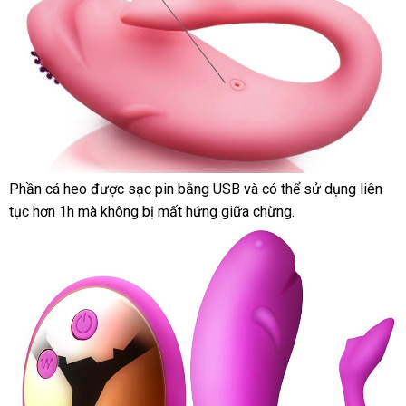
Phần cá heo
tư
được sạc pin bằng USB
đăng
và
cũ
có thể sử dụng liên
tục hơn 1h
siêu
mà không bị mất hứng giữa chừng.
vấn
ký
thị