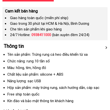
Cam kết bán hàng
Giao hàng toàn quốc (miễn phí ship)
Giao trong 30 phút tại HCM & Hà Nội, Bình Dương
Che tên sản phẩm khi giao hàng
24/7 Hotline:
0938411000
(bán xuyên đêm 24/24)
Thông tin
Tên sản phẩm: Trứng rung cá heo điều khiển từ xa
Chức năng: rung 10 tần số
Màu: hồng
ở
, tím
ở
, hồng đỏ
đâu
đâu
Chất liệu sản phẩm: silicone + ABS
uy
Năng lượng: sạc USB
tín
Hộp sản phẩm: máy trứng rung
khuyến
, sách hướng dẫn
nhập
, cáp sạc
mãi
khẩu
Free ship toàn quốc
Kín đáo
chính
và bảo mật thông tin khách hàng
hãng