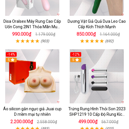
Disa Oralsex Máy Rung Cao Cấp
Dương Vật Giả Quả Dưa Leo Cao
Uốn Cong 2IN1 Thỏa Mãn Mua
Cấp Kích Thích Mạnh
Ngay
990.000₫
850.000₫
1.179.000₫
1.164.000₫
(903)
(692)
-14%
-12%
5
5
Áo silicon gắn ngực giả Jiuai cup
Trứng Rung Hình Thỏi Son 2023
D mềm mại tự nhiên
SHP1219 10 Cấp Độ Rung Kích
Thích
2.200.000₫
499.000₫
2.558.000₫
567.000₫
(493)
(433)