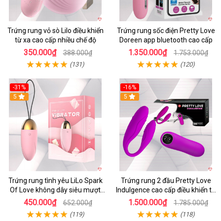
Trứng rung vỏ sò Lilo điều khiển
Trứng rung sốc điện Pretty Love
từ xa cao cấp nhiều chế độ
Doreen app bluetooth cao cấp
350.000₫
1.350.000₫
388.000₫
1.753.000₫
(131)
(120)
-31%
-16%
5
5
Trứng rung tình yêu LiLo Spark
Trứng rung 2 đầu Pretty Love
Of Love không dây siêu mượt
Indulgence cao cấp điều khiển từ
chống nước
xa
450.000₫
1.500.000₫
652.000₫
1.785.000₫
(119)
(118)