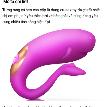
Mô tả chi tiết
Trứng rung cá heo cao cấp là dụng cụ sextoy
khách
được
an
rất nhiều
chị em phụ nữ yêu thích
hỗ
bởi vẻ bề ngoài vô cùng đáng yêu
hàng
toàn
cùng nhiều tính năng hiện đại.
trợ