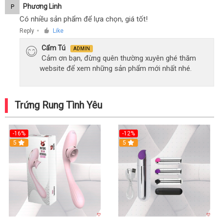
Phương Linh
P
Có nhiều sản phẩm để lựa chọn, giá tốt!
Reply
Like
●
Cẩm Tú
ADMIN
Cảm ơn bạn, đừng quên thường xuyên ghé thăm
website để xem những sản phẩm mới nhất nhé.
Trứng Rung Tình Yêu
-16%
-12%
5
5