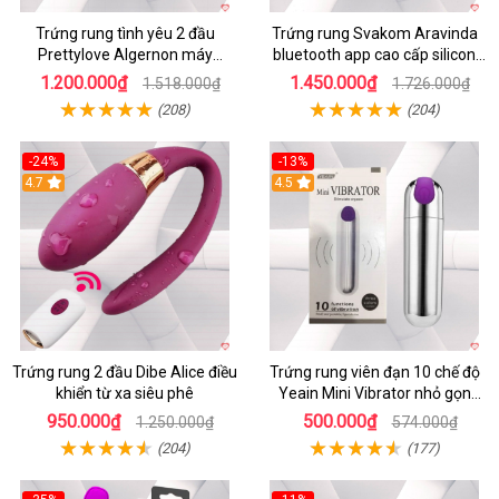
Trứng rung tình yêu 2 đầu
Trứng rung Svakom Aravinda
Prettylove Algernon máy
bluetooth app cao cấp silicon
massage điểm G không dây
mềm
1.200.000₫
1.450.000₫
1.518.000₫
1.726.000₫
(208)
(204)
-24%
-13%
4.7
4.5
Trứng rung 2 đầu Dibe Alice điều
Trứng rung viên đạn 10 chế độ
khiển từ xa siêu phê
Yeain Mini Vibrator nhỏ gọn
sành điệu
950.000₫
500.000₫
1.250.000₫
574.000₫
(204)
(177)