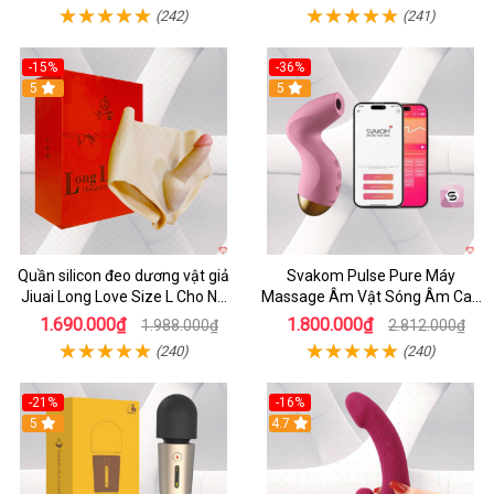
(242)
(241)
-15%
-36%
5
5
Quần silicon đeo dương vật giả
Svakom Pulse Pure Máy
Jiuai Long Love Size L Cho Nữ
Massage Âm Vật Sóng Âm Cao
Đồng Tính
Cấp Điều Khiển App Đỉnh
1.690.000₫
1.800.000₫
1.988.000₫
2.812.000₫
(240)
(240)
-21%
-16%
5
4.7