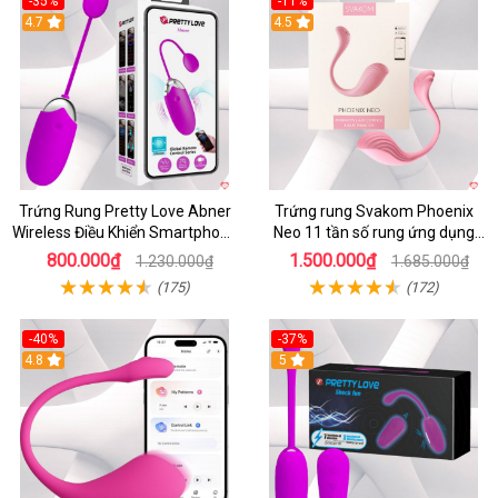
-35%
-11%
4.7
4.5
Trứng Rung Pretty Love Abner
Trứng rung Svakom Phoenix
Wireless Điều Khiển Smartphone
Neo 11 tần số rung ứng dụng
Giá Tốt
app
800.000₫
1.500.000₫
1.230.000₫
1.685.000₫
(175)
(172)
-40%
-37%
4.8
5