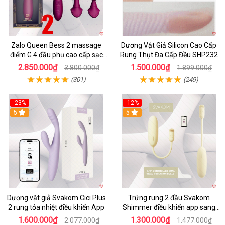
Zalo Queen Bess 2 massage
Dương Vật Giả Silicon Cao Cấp
điểm G 4 đầu phụ cao cấp sạc
Rung Thụt Đa Cấp Đều SHP232
tiện lợi
2.850.000₫
1.500.000₫
3.800.000₫
1.899.000₫
(301)
(249)
-23%
-12%
5
5
Dương vật giả Svakom Cici Plus
Trứng rung 2 đầu Svakom
2 rung tỏa nhiệt điều khiển App
Shimmer điều khiển app sang
trọng chất lượng
1.600.000₫
1.300.000₫
2.077.000₫
1.477.000₫