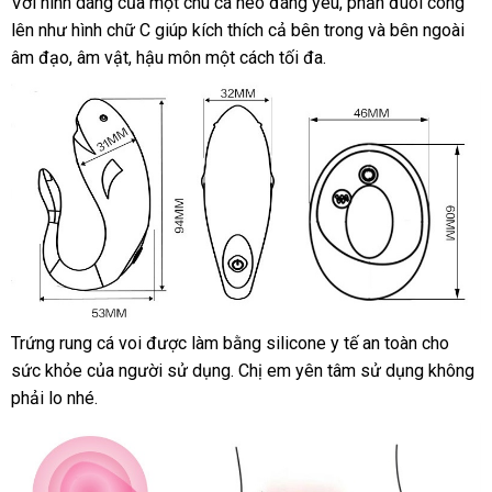
Với hình dáng
tận
của một chú cá heo đáng yêu
quà
, phần đuôi cong
lên như hình chữ C giúp kích thích cả bên trong
nơi
tặng
khách
và bên ngoài
âm đạo
cung
, âm vật
nội
, hậu môn một cách tối đa.
hàng
cấp
địa
Trứng rung cá voi
quà
được làm bằng silicone y tế an toàn cho
sức khỏe
gần
của người sử dụng
tặng
mini
. Chị em yên tâm sử dụng không
phải lo
xách
nhé.
nhất
tay