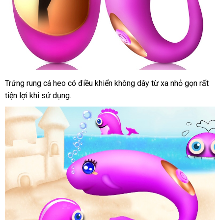
Trứng rung cá heo có điều khiển không dây từ xa nhỏ gọn
tại
rất
tiện lợi khi sử dụng.
nhà