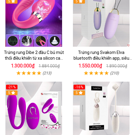
5
5
Trứng rung Dibe 2 đầu C bú mút
Trứng rung Svakom Elva
thổi điều khiển từ xa silicon cao
bluetooth điều khiển app, siêu
cấp kích thích điểm G
kích thích
1.300.000₫
1.550.000₫
1.884.000₫
1.890.000₫
(213)
(210)
-21%
-16%
5
5