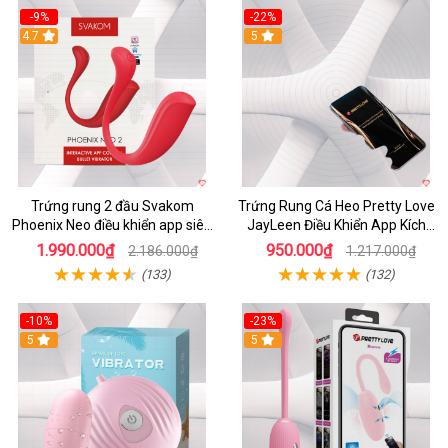
-9%
-22%
4.7
5
Trứng rung 2 đầu Svakom
Trứng Rung Cá Heo Pretty Love
Phoenix Neo điều khiển app siêu
JayLeen Điều Khiển App Kích
phê
Thích
1.990.000₫
950.000₫
2.186.000₫
1.217.000₫
(133)
(132)
-10%
-23%
5
5