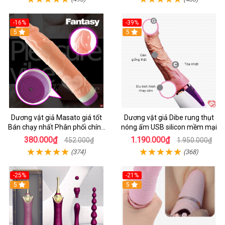
-16%
-39%
5
5
Dương vật giả Masato giá tốt
Dương vật giả Dibe rung thụt
Bán chạy nhất Phân phối chính
nóng ấm USB silicon mềm mại
hãng
380.000₫
1.190.000₫
452.000₫
1.950.000₫
(374)
(368)
-25%
-21%
5
5