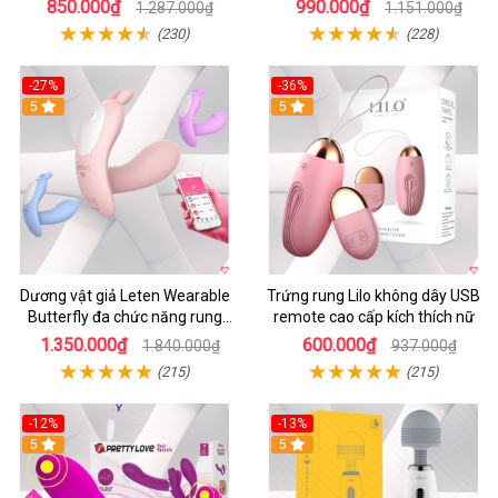
Cong
Les
850.000₫
990.000₫
1.287.000₫
1.151.000₫
(230)
(228)
-27%
-36%
5
5
Dương vật giả Leten Wearable
Trứng rung Lilo không dây USB
Butterfly đa chức năng rung
remote cao cấp kích thích nữ
mạnh điều khiển app bluetooth
1.350.000₫
600.000₫
1.840.000₫
937.000₫
(215)
(215)
-12%
-13%
5
5