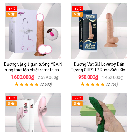
-37%
-35%
5
5
Dương vật giả gắn tường YEAIN
Dương Vật Giả Lovetoy Dán
rung thụt tỏa nhiệt remote cao
Tường SHP117 Rung Siêu Kích
cấp
Thích
1.600.000₫
950.000₫
2.539.000₫
1.462.000₫
(2,590)
(2,451)
-16%
-27%
5
5