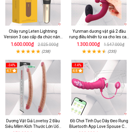
Chày rung Leten Lightning
Yunman dương vật giả 2 đầu
Version 3 cao cấp đa chức năng
rung điều khiển từ xa cho les cao
kích thích
cấp
1.600.000₫
1.300.000₫
2.025.000₫
1.547.000₫
(238)
(235)
-34%
-14%
4.7
4.8
Dương Vật Giả Lovetoy 2 Đầu
Đồ Chơi Tình Dục Dây Đeo Rung
Siêu Mềm Kích Thước Lớn Uốn
Bluetooth App Love Spouse Cho