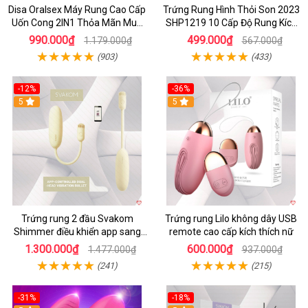
Disa Oralsex Máy Rung Cao Cấp
Trứng Rung Hình Thỏi Son 2023
Uốn Cong 2IN1 Thỏa Mãn Mua
SHP1219 10 Cấp Độ Rung Kích
Ngay
Thích
990.000₫
499.000₫
1.179.000₫
567.000₫
(903)
(433)
-12%
-36%
5
5
Trứng rung 2 đầu Svakom
Trứng rung Lilo không dây USB
Shimmer điều khiển app sang
remote cao cấp kích thích nữ
trọng chất lượng
1.300.000₫
600.000₫
1.477.000₫
937.000₫
(241)
(215)
-31%
-18%