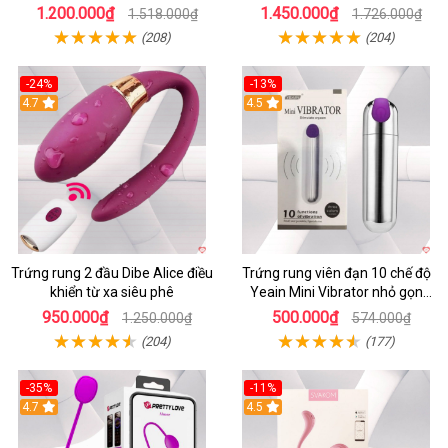
massage điểm G không dây
mềm
1.200.000₫
1.450.000₫
1.518.000₫
1.726.000₫
(208)
(204)
-24%
-13%
4.7
4.5
Trứng rung 2 đầu Dibe Alice điều
Trứng rung viên đạn 10 chế độ
khiển từ xa siêu phê
Yeain Mini Vibrator nhỏ gọn
sành điệu
950.000₫
500.000₫
1.250.000₫
574.000₫
(204)
(177)
-35%
-11%
4.7
4.5