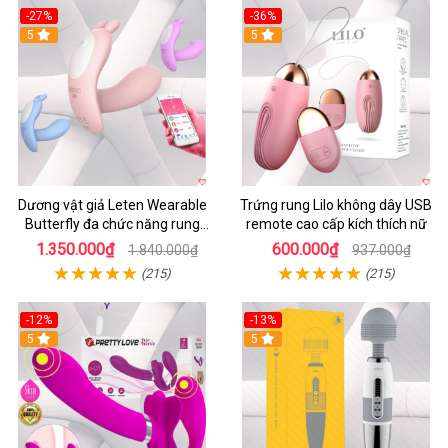
-27%
-36%
5
5
Dương vật giả Leten Wearable
Trứng rung Lilo không dây USB
Butterfly đa chức năng rung
remote cao cấp kích thích nữ
mạnh điều khiển app bluetooth
1.350.000₫
600.000₫
1.840.000₫
937.000₫
(215)
(215)
-12%
-13%
5
5