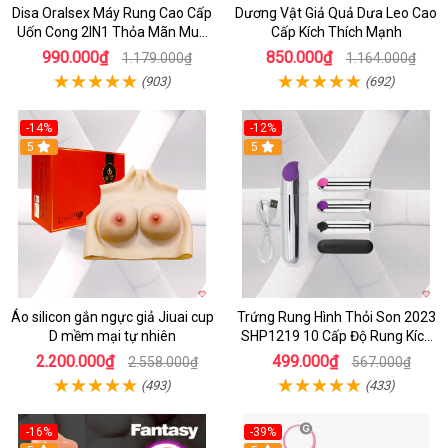
Disa Oralsex Máy Rung Cao Cấp
Dương Vật Giả Quả Dưa Leo Cao
Uốn Cong 2IN1 Thỏa Mãn Mua
Cấp Kích Thích Mạnh
Ngay
990.000₫
850.000₫
1.179.000₫
1.164.000₫
(903)
(692)
-14%
-12%
5
5
Áo silicon gắn ngực giả Jiuai cup
Trứng Rung Hình Thỏi Son 2023
D mềm mại tự nhiên
SHP1219 10 Cấp Độ Rung Kích
Thích
2.200.000₫
499.000₫
2.558.000₫
567.000₫
(493)
(433)
-16%
-39%