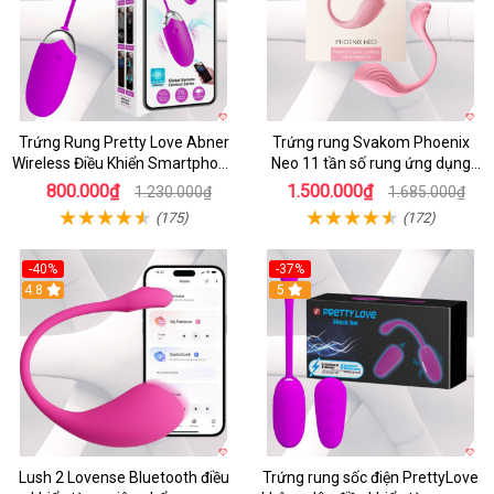
Trứng Rung Pretty Love Abner
Trứng rung Svakom Phoenix
Wireless Điều Khiển Smartphone
Neo 11 tần số rung ứng dụng
Giá Tốt
app
800.000₫
1.500.000₫
1.230.000₫
1.685.000₫
(175)
(172)
-40%
-37%
4.8
5
Lush 2 Lovense Bluetooth điều
Trứng rung sốc điện PrettyLove