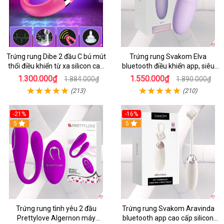
Trứng rung Dibe 2 đầu C bú mút
Trứng rung Svakom Elva
thổi điều khiển từ xa silicon cao
bluetooth điều khiển app, siêu
cấp kích thích điểm G
kích thích
1.300.000₫
1.550.000₫
1.884.000₫
1.890.000₫
(213)
(210)
-21%
-16%
5
5
Trứng rung tình yêu 2 đầu
Trứng rung Svakom Aravinda
Prettylove Algernon máy
bluetooth app cao cấp silicon