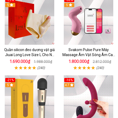
-15%
-36%
5
5
Quần silicon đeo dương vật giả
Svakom Pulse Pure Máy
Jiuai Long Love Size L Cho Nữ
Massage Âm Vật Sóng Âm Cao
Đồng Tính
Cấp Điều Khiển App Đỉnh
1.690.000₫
1.800.000₫
1.988.000₫
2.812.000₫
(240)
(240)
-21%
-16%
5
4.7