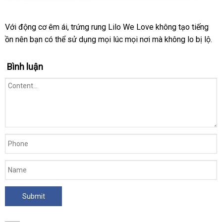
Với động cơ êm ái
đổi
, trứng rung Lilo We Love không tạo tiếng
ồn nên bạn
giá
có thể sử dụng
trả
phụ
mọi lúc
cao
mọi nơi
mới
mà không lo bị lộ
sh
.
sỉ
kiện
cấp
nhất
Bình luận