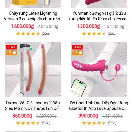
Chày rung Leten Lightning
Yunman dương vật giả 2 đầu
Version 3 cao cấp đa chức năng
rung điều khiển từ xa cho les cao
kích thích
cấp
1.600.000₫
1.300.000₫
2.025.000₫
1.547.000₫
(238)
(235)
-34%
-14%
4.7
4.8
Dương Vật Giả Lovetoy 2 Đầu
Đồ Chơi Tình Dục Dây Đeo Rung
Siêu Mềm Kích Thước Lớn Uốn
Bluetooth App Love Spouse Cho
Cong
Les
850.000₫
990.000₫
1.287.000₫
1.151.000₫
(230)
(228)