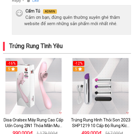
Reply
Like
●
Cẩm Tú
ADMIN
Cảm ơn bạn, đừng quên thường xuyên ghé thăm
website để xem những sản phẩm mới nhất nhé.
Trứng Rung Tình Yêu
-16%
-12%
5
5
Disa Oralsex Máy Rung Cao Cấp
Trứng Rung Hình Thỏi Son 2023
Uốn Cong 2IN1 Thỏa Mãn Mua
SHP1219 10 Cấp Độ Rung Kích
Ngay
Thích
990.000₫
499.000₫
1.179.000₫
567.000₫