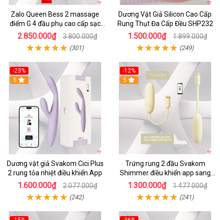
Zalo Queen Bess 2 massage
Dương Vật Giả Silicon Cao Cấp
điểm G 4 đầu phụ cao cấp sạc
Rung Thụt Đa Cấp Đều SHP232
tiện lợi
2.850.000₫
1.500.000₫
3.800.000₫
1.899.000₫
(301)
(249)
-23%
-12%
5
5
Dương vật giả Svakom Cici Plus
Trứng rung 2 đầu Svakom
2 rung tỏa nhiệt điều khiển App
Shimmer điều khiển app sang
trọng chất lượng
1.600.000₫
1.300.000₫
2.077.000₫
1.477.000₫
(242)
(241)