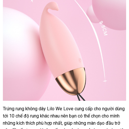
Trứng rung không dây Lilo We Love cung cấp cho người dùng
tới 10 chế độ rung khác nhau nên bạn
lấy
có thể chọn cho mình
lừa
những kích thích phù hợp nhất
Đức
, giúp
chất
những màn dạo đầu trở
hàng
đảo