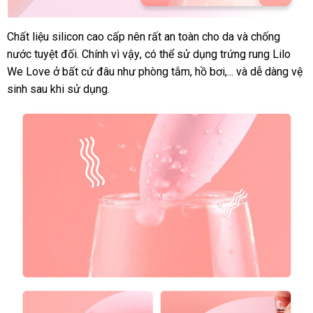
Chất liệu silicon cao cấp nên
trung
rất an toàn cho da
nơi
và chống
nước
dễ
tuyệt đối
to
. Chính vì vậy
tổng
,
ăn
có thể sử dụng trứng rung Lilo
tâm
bán
We Love ở
dàng
Mỹ
bất cứ đâu như phòng tắm
hợp
trộm
đổi
, hồ bơi,..
facebook
.
khách
và dễ dàng vệ
sinh sau khi sử dụng.
trả
hàng