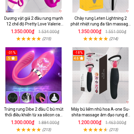
Dương vật giả 2 đầu rung mạnh
Chày rung Leten Lightning 2
12 chế độ Pretty Love Valerie
phát nhiệt rung đa tần massage
mua ngay
toàn thân kích thích
1.350.000₫
1.350.000₫
1.534.000₫
1.551.000₫
(215)
(214)
-31%
-18%
5
4.6
Trứng rung Dibe 2 đầu C bú mút
Máy bú liếm nhũ hoa A-one Su-
thổi điều khiển từ xa silicon cao
shita massage âm đạo rung đa
cấp kích thích điểm G
chế độ
1.300.000₫
1.200.000₫
1.884.000₫
1.463.000₫
(213)
(213)