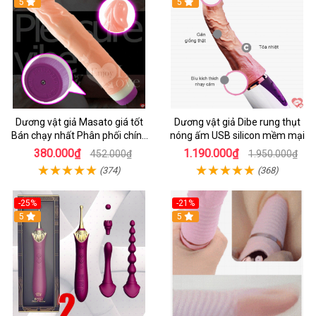
5
5
Dương vật giả Masato giá tốt
Dương vật giả Dibe rung thụt
Bán chạy nhất Phân phối chính
nóng ấm USB silicon mềm mại
hãng
380.000₫
1.190.000₫
452.000₫
1.950.000₫
(374)
(368)
-25%
-21%
5
5