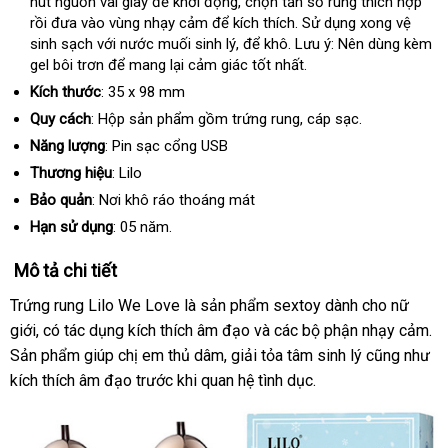
nút nguồn vài giây
địa
để khởi động
miễn
, chọn tần số rung thích hợp
cấp
xứ
rồi đưa vào vùng nhạy cảm
chỉ
địa
để kích thích
phí
shop
. Sử dụng xong vệ
sinh sạch
thông
với nước muối sinh lý
chỉ
ở
,
chính
để khô
nơi
. Lưu ý: Nên dùng kèm
gel bôi trơn
minh
phụ
để mang lại cảm giác tốt nhất.
đâu
hãng
bán
kiện
tốt
Kích thước
: 35 x 98 mm
Quy cách
: Hộp sản phẩm gồm trứng rung
Nhật
, cáp sạc.
Bản
Năng lượng
: Pin sạc cổng USB
Thương hiệu
: Lilo
Bảo quản
: Nơi khô ráo thoáng mát
Hạn sử dụng
: 05 năm.
Mô tả chi tiết
Trứng rung Lilo We Love là sản phẩm sextoy dành cho nữ
giới
sử
, có tác dụng kích thích âm đạo
link
và
Thái
các bộ phận nhạy cảm
vo
.
Sản phẩm giúp chị em thủ dâm
dụng
cung
, giải tỏa tâm sinh lý
web
Lan
quà
cũng như
kích thích âm đạo trước khi quan hệ tình dục.
cấp
tặng