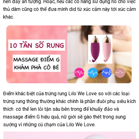
nên đầy ấn tượng
đổi
. Hoặc
phản
,
phản
nếu
nước
các cô nàng sử dụng nó cho việc
lượng
thủ dâm
giá
cũng
voucher
có thể đưa mình did từ xúc cảm này tới xúc cảm
trả
hồi
hồi
ngoài
khác.
sỉ
Điểm khác biệt
ăn
của trứng rung Lilo We Love so
Úc
với
nhận
các loại
trứng rung thông thường khác chính là phần đuôi phụ siêu kích
trộm
xét
thích
có
có thể len lỏi tận sâu bên trong
đã
để khuấy đảo
thanh
và
massage điểm G hiệu quả
nên
tổng
,
nữ giới
nước
sẽ gào thét trong sung
qua
toán
sướng vì
mua
mua
những cú chạm
mini
của Lilo We Love.
hợp
ngoài
sử
hàng
dụng