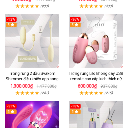
(903)
(433)
-12%
-36%
5
5
Trứng rung 2 đầu Svakom
Trứng rung Lilo không dây USB
Shimmer điều khiển app sang
remote cao cấp kích thích nữ
trọng chất lượng
1.300.000₫
600.000₫
1.477.000₫
937.000₫
(241)
(215)
-31%
-18%
5
5