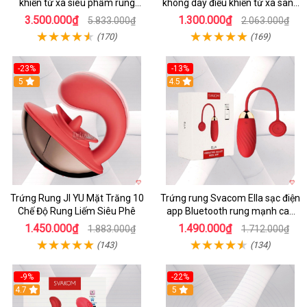
khiển từ xa siêu phẩm rung
không dây điều khiển từ xa sang
mạnh
chảnh
3.500.000₫
1.300.000₫
5.833.000₫
2.063.000₫
(170)
(169)
-23%
-13%
5
4.5
Trứng Rung JI YU Mặt Trăng 10
Trứng rung Svacom Ella sạc điện
Chế Độ Rung Liếm Siêu Phê
app Bluetooth rung mạnh cao
cấp
1.450.000₫
1.490.000₫
1.883.000₫
1.712.000₫
(143)
(134)
-9%
-22%
4.7
5