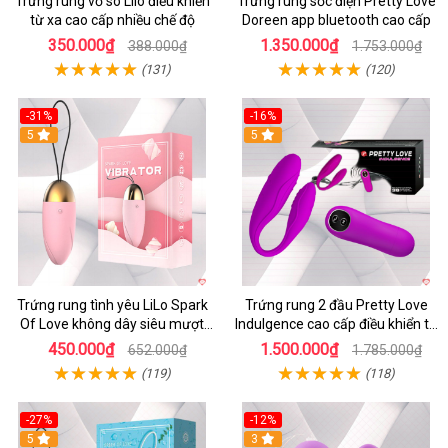
Trứng rung vỏ sò Lilo điều khiển
Trứng rung sốc điện Pretty Love
từ xa cao cấp nhiều chế độ
Doreen app bluetooth cao cấp
350.000₫
1.350.000₫
388.000₫
1.753.000₫
(131)
(120)
-31%
-16%
5
5
Trứng rung tình yêu LiLo Spark
Trứng rung 2 đầu Pretty Love
Of Love không dây siêu mượt
Indulgence cao cấp điều khiển từ
chống nước
xa
450.000₫
1.500.000₫
652.000₫
1.785.000₫
(119)
(118)
-27%
-12%
5
3