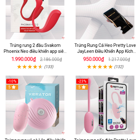
Trứng rung 2 đầu Svakom
Trứng Rung Cá Heo Pretty Love
Phoenix Neo điều khiển app siêu
JayLeen Điều Khiển App Kích
phê
Thích
1.990.000₫
950.000₫
2.186.000₫
1.217.000₫
(133)
(132)
-10%
-23%
5
5