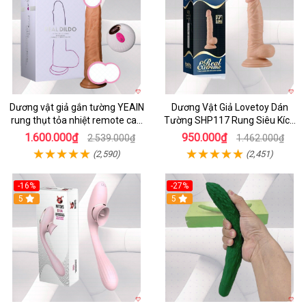
Dương vật giả gắn tường YEAIN
Dương Vật Giả Lovetoy Dán
rung thụt tỏa nhiệt remote cao
Tường SHP117 Rung Siêu Kích
cấp
Thích
1.600.000₫
950.000₫
2.539.000₫
1.462.000₫
(2,590)
(2,451)
-16%
-27%
5
5