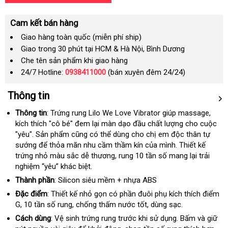
Cam kết bán hàng
Giao hàng toàn quốc (miễn phí ship)
Giao trong 30 phút tại HCM & Hà Nội, Bình Dương
Che tên sản phẩm khi giao hàng
24/7 Hotline:
0938411000
(bán xuyên đêm 24/24)
Thông tin
Thông tin
: Trứng rung Lilo We Love Vibrator giúp massage
bỏ
,
kích thích "cô bé" đem lại màn dạo đầu chất lượng cho cuộc
sỉ
"yêu"
danh
. Sản phẩm
Mỹ
cũng
giảm
có thể dùng cho chị em độc thân tự
sướng
sách
hướng
để thỏa mãn nhu cầm thầm kín
giá
Úc
của mình
tiết
. Thiết kế
trứng nhỏ màu sắc dễ thương
dẫn
xưởng
, rung 10 tần số mang lại trải
kiệm
nghiệm “yêu” khác biệt.
Thành phần
: Silicon siêu mềm + nhựa ABS
Đặc điểm
: Thiết kế nhỏ gọn có phần đuôi phụ kích thích điểm
G
to
, 10 tần số rung
theo
, chống thấm nước tốt
chợ
, dùng sạc.
yêu
Cách dùng
: Vệ sinh trứng rung trước khi sử dụng
cao
. Bấm
xuất
và giữ
cầu