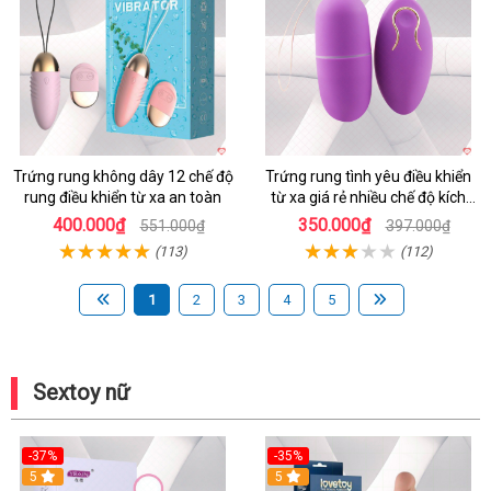
Trứng rung không dây 12 chế độ
Trứng rung tình yêu điều khiển
rung điều khiển từ xa an toàn
từ xa giá rẻ nhiều chế độ kích
thích
400.000₫
350.000₫
551.000₫
397.000₫
(113)
(112)
1
2
3
4
5
Sextoy nữ
-37%
-35%
5
5