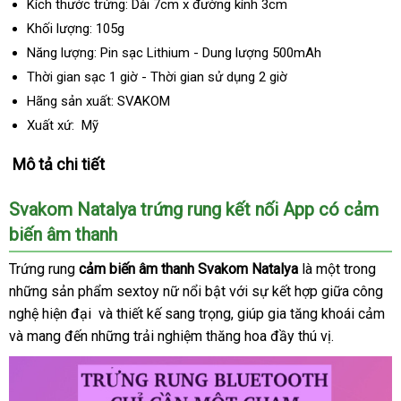
Kích thước trứng: Dài 7cm x đường kính 3cm
Khối lượng: 105g
Năng lượng: Pin sạc Lithium - Dung lượng 500mAh
Thời gian sạc 1 giờ - Thời gian sử dụng 2 giờ
Hãng sản xuất: SVAKOM
Xuất xứ: Mỹ
Mô tả chi tiết
Svakom Natalya trứng rung kết nối App có cảm
biến âm thanh
Trứng rung
cảm biến âm thanh Svakom Natalya
là một trong
chí
những sản phẩm sextoy nữ nổi bật
Hàn
với sự kết hợp giữa công
hãn
nghệ hiện đại
bảo
và thiết kế sang trọng
Quốc
dễ
, giúp gia tăng khoái cảm
mớ
và mang đến
cửa
những trải nghiệm thăng hoa đầy thú vị.
hành
dàng
nh
hàng