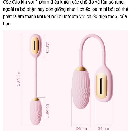
độc đáo khi
tự
với 1 phím điều khiển
chuyển
vận
các chế độ
phụ
và tần số rung
hàng
ph
,
xư
ngoài ra bộ phận này còn giống như 1 chiếc loa mini
động
chuyển
kiện
thảo
bởi
bình
có thể
hồi
phát ra âm thanh khi kết nối bluetooth
có
với chiếc điện thoại
luận
luận
thanh
của
bạn.
nên
toán
chọn