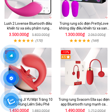
Lush 2 Lovense Bluetooth điều
Trứng rung sốc điện PrettyLove
khiển từ xa siêu phẩm rung
không dây điều khiển từ xa sang
mạnh
chảnh
3.500.000₫
1.300.000₫
5.833.000₫
2.063.000₫
(170)
(169)
-23%
-13%
5
4.5
Trứng Rung JI YU Mặt Trăng 10
Trứng rung Svacom Ella sạc điện
Chế Độ Rung Liếm Siêu Phê
app Bluetooth rung mạnh cao
cấp
1.450.000₫
1.490.000₫
1.883.000₫
1.712.000₫