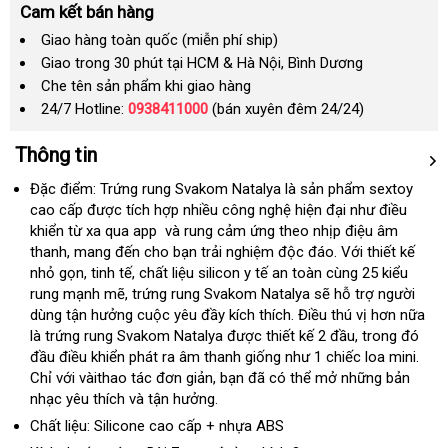
Cam kết bán hàng
Giao hàng toàn quốc (miễn phí ship)
Giao trong 30 phút tại HCM & Hà Nội, Bình Dương
Che tên sản phẩm khi giao hàng
24/7 Hotline:
0938411000
(bán xuyên đêm 24/24)
Thông tin
Đặc điểm: Trứng rung Svakom Natalya là sản phẩm sextoy
cao cấp
Hàn
được tích hợp nhiều công nghệ hiện đại như điều
khiển từ xa qua app
Quốc
sử
và rung cảm ứng theo nhịp điệu âm
thanh
có
, mang đến cho bạn trải nghiệm độc đáo
dụng
đắt
. Với thiết kế
nhỏ gọn
nên
tại
, tinh tế, chất liệu silicon y tế an toàn cùng 25 kiểu
nhất
rung mạnh mẽ
chọn
nhà
nước
, trứng rung Svakom Natalya
Hàn
sẽ hỗ trợ người
dùng tận hưởng cuộc yêu đầy kích thích.
ngoài
Điều thú vị
Quốc
danh
hơn nữa
là trứng rung Svakom Natalya
bảo
được thiết kế 2 đầu
nội
, trong đó
sách
đầu điều khiển phát ra âm thanh giống như 1 chiếc loa mini
hành
địa
chợ
.
Chỉ
so
với vàithao tác đơn giản
dễ
, bạn
ăn
đã
đấu
có thể mở
cửa
những bản
nhạc yêu thích
sánh
mới
và tận hưởng.
dàng
trộm
giá
hàng
nhất
Chất liệu: Silicone cao cấp + nhựa ABS