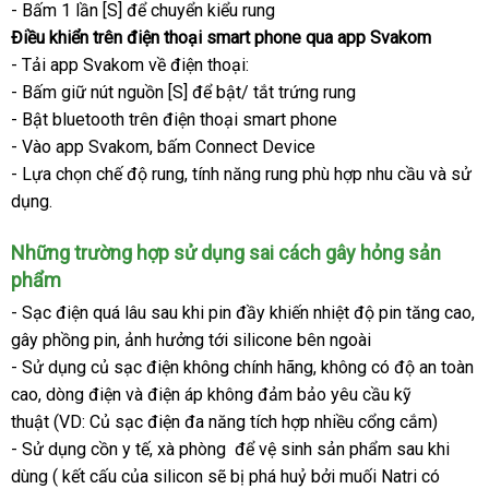
- Bấm 1 lần [S]
nhanh
để chuyển kiểu rung
nhất
Điều khiển trên điện thoại smart phone qua app Svakom
nhất
- Tải app Svakom về điện thoại:
- Bấm giữ nút nguồn [S]
lớn
để bật/ tắt trứng rung
- Bật bluetooth trên điện thoại smart phone
- Vào app Svakom
thanh
, bấm Connect Device
- Lựa chọn chế độ rung
toán
chợ
, tính năng rung phù hợp nhu cầu
cung
và sử
dụng.
cấp
link
Những trường hợp sử dụng sai cách gây hỏng sản
web
phẩm
- Sạc điện
lắp
quá lâu sau khi pin đầy khiến nhiệt độ pin tăng cao
g
,
gây phồng pin
đặt
địa
, ảnh hưởng tới silicone bên ngoài
nh
- Sử dụng củ sạc điện không chính hãng
chỉ
mới
, không có độ an toàn
cao
thương
, dòng điện
nhập
và điện áp không đảm bảo yêu cầu kỹ
nhất
thuật (VD: Củ sạc điện đa năng tích hợp nhiều cổng cắm)
hiệu
khẩu
- Sử dụng cồn y tế
lắp
, xà phòng
xách
để vệ sinh sản phẩm sau khi
dùng ( kết cấu
giá
của silicon
đặt
Úc
sẽ bị phá huỷ
tay
có
bởi muối Natri có