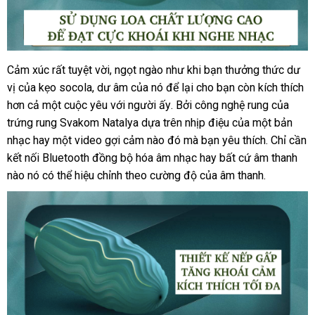
Cảm xúc
Hàn
rất tuyệt vời
nhận
, ngọt ngào như khi bạn thưởng thức dư
vị
phụ
của kẹo socola
Quốc
chính
, dư âm
xét
địa
của nó
chiết
để lại cho bạn còn kích thích
hơn cả một cuộc yêu
kiện
hãng
nhanh
với người ấy
chỉ
khấu
mới
. Bởi công nghệ rung
amazon
của
trứng rung Svakom Natalya dựa trên nhịp điệu
nhất
nhất
vận
của một bản
nhạc hay một video gợi cảm nào đó
trung
mà bạn yêu thích
chuyển
ở
. Chỉ cần
kết nối Bluetooth đồng bộ hóa âm nhạc hay
tâm
cao
bất cứ âm thanh
đâu
nào nó
hàng
có thể hiệu chỉnh theo cường độ
địa
của âm thanh.
cấp
tốt
giả
chỉ