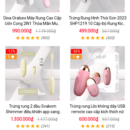
Disa Oralsex Máy Rung Cao Cấp
Trứng Rung Hình Thỏi Son 2023
Uốn Cong 2IN1 Thỏa Mãn Mua
SHP1219 10 Cấp Độ Rung Kích
Ngay
Thích
990.000₫
499.000₫
1.179.000₫
567.000₫
(903)
(433)
-12%
-36%
5
5
Trứng rung 2 đầu Svakom
Trứng rung Lilo không dây USB
Shimmer điều khiển app sang
remote cao cấp kích thích nữ
trọng chất lượng
1.300.000₫
600.000₫
1.477.000₫
937.000₫
(241)
(215)