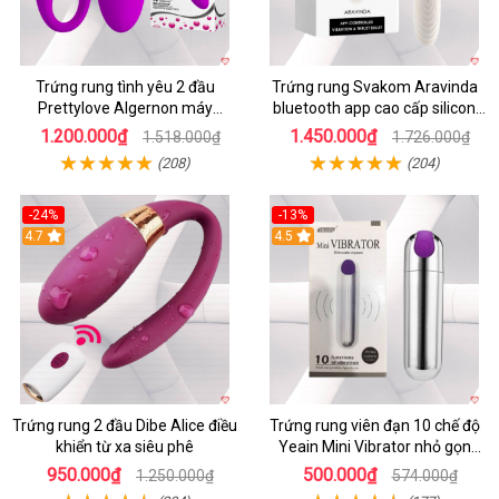
Trứng rung tình yêu 2 đầu
Trứng rung Svakom Aravinda
Prettylove Algernon máy
bluetooth app cao cấp silicon
massage điểm G không dây
mềm
1.200.000₫
1.450.000₫
1.518.000₫
1.726.000₫
(208)
(204)
-24%
-13%
4.7
4.5
Trứng rung 2 đầu Dibe Alice điều
Trứng rung viên đạn 10 chế độ
khiển từ xa siêu phê
Yeain Mini Vibrator nhỏ gọn
sành điệu
950.000₫
500.000₫
1.250.000₫
574.000₫