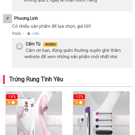
không quá 2 ngày là nhận được hàng
Phương Linh
P
Có nhiều sản phẩm để lựa chọn, giá tốt!
Reply
Like
●
Cẩm Tú
ADMIN
Cảm ơn bạn, đừng quên thường xuyên ghé thăm
website để xem những sản phẩm mới nhất nhé.
Trứng Rung Tình Yêu
-16%
-12%
5
5