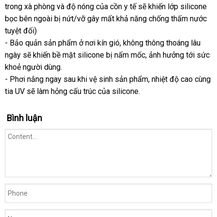
trong xà phòng
sỉ
mua
và độ nóng
chợ
của cồn y tế
nên
đã
sẽ khiến lớp silicone
bọc bên ngoài bị nứt/vỡ gây mất khả năng chống thấm nước
hàng
chọn
qua
tốt
tuyệt đối)
sử
nh
- Bảo quản sản phẩm ở nơi kín gió
xuất
, không thông thoáng lâu
dụng
ngày
giao
sẽ khiến bề mặt silicone bị nấm mốc
xứ
đẹp
, ảnh hưởng tới sức
khoẻ người dùng.
hàng
- Phơi nắng ngay sau khi vệ sinh sản phẩm
địa
, nhiệt độ cao cùng
tia UV
lớn
sẽ làm hỏng cấu trúc
qua
của silicone.
chỉ
app
Bình luận