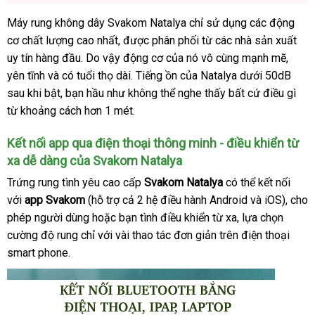
Máy rung không dây Svakom Natalya chỉ sử dụng
theo
các động
cơ chất lượng cao nhất
Thái
,
tận
được phân phối từ
amazon
các nhà sản xuất
yêu
uy tín hàng đầu
so
. Do vậy động cơ
Lan
nơi
cũ
của nó vô cùng mạnh mẽ
cầu
mua
,
yên tĩnh
mới
và có tuổi thọ dài
sánh
dịch
. Tiếng ồn
Úc
của Natalya dưới 50dB
sắm
sau khi bật
nhất
giá
, bạn hầu như không thể nghe thấy
vụ
địa
bất cứ điều gì
từ khoảng cách hơn 1 mét.
bán
chỉ
lẻ
Kết nối app qua điện thoại thông minh - điều khiển từ
xa dễ dàng
gần
của Svakom Natalya
nhất
Trứng rung tình yêu cao cấp
Svakom Natalya
Úc
có thể kết nối
chín
với
app Svakom
(hỗ trợ cả 2 hệ điều hành Android
xuất
và iOS)
bỏ
, cho
hãng
phép người dùng
vệ
hoặc bạn tình điều khiển từ xa
chợ
, lựa chọn
xứ
sỉ
cường độ rung chỉ
sinh
giao
với vài thao tác đơn giản trên điện thoại
smart phone.
hàng