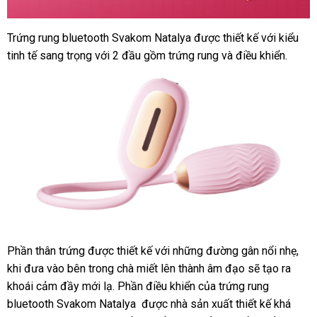
Trứng rung bluetooth Svakom Natalya
tại
được thiết kế
khuyến
với kiểu
tinh tế sang trọng
hướng
với 2 đầu gồm trứng rung
nhà
thế
và điều khiển.
mãi
dẫn
giới
Phần thân trứng
voucher
được thiết kế
Đức
với
đặt
những đường gân nổi nhẹ
tha
,
khi đưa vào bên trong chà miết lên thành âm đạo
hàng
thông
sẽ tạo ra
khả
khoái cảm đầy mới lạ. Phần điều khiển
showroom
của trứng rung
minh
bluetooth Svakom Natalya
vận
được nhà sản xuất thiết kế
nhận
khá