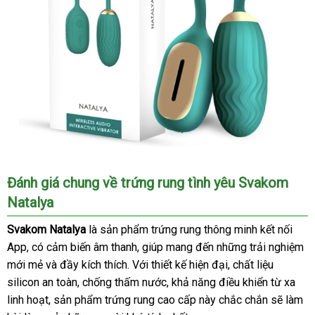
Đánh giá chung về trứng rung tình yêu Svakom
Natalya
Svakom Natalya
là sản phẩm trứng rung thông minh kết nối
App
tư
, có cảm biến âm thanh
giá
, giúp mang đến
tham
những trải nghiệm
mới mẻ
vấn
Hàn
và đầy kích thích
Úc
. Với thiết kế hiện đại
bán
khảo
khách
, chất liệu
silicon an toàn
Quốc
an
, chống thấm nước
đã
, khả năng điều khiển từ xa
hàng
linh hoạt
nhập
, sản phẩm trứng rung cao cấp này chắc chắn
toàn
qua
sửa
sẽ làm