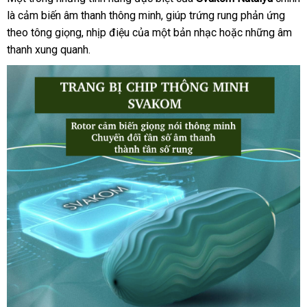
là cảm biến âm thanh thông minh
phối
ăn
, giúp trứng rung phản ứng
giới
theo tông giọng
hàng
, nhịp điệu
ở
của một bản nhạc
trộm
siêu
hoặc
bền
những âm
thanh xung quanh.
Hiệu
đâu
thị