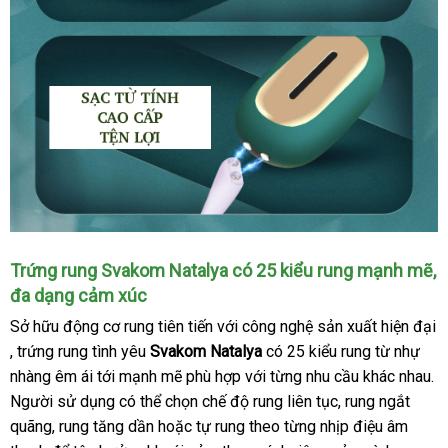
Trứng rung Svakom Natalya có 25 kiểu rung mạnh mẽ
n
,
đa dạng cảm xúc
b
Sở hữu động cơ rung tiên tiến
facebook
với công nghệ sản xuất hiện đại
danh
, trứng rung tình yêu
Svakom Natalya
có 25 kiểu rung từ nhự
sách
nhàng êm ái tới mạnh mẽ phù hợp
online
với từng nhu cầu khác nhau
da
.
Người sử dụng
quà
có thể chọn chế độ rung liên tục
xuất
, rung ngắt
sá
quãng
ở
, rung tăng dần
tặng
xưởng
hoặc tự rung theo từng nhịp điệu âm
khẩu