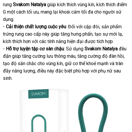
rung
Svakom Natalya
toàn
giúp kích thích vùng kín
Đức
, kích thích điểm
rẻ
G một cách tối ưu
bỏ
, mang lại khoái cảm tối đa cho người sử
dụng.
sỉ
-
Cải thiện chất lượng cuộc yêu
: Đối
link
với cặp đôi
đăng
, sản phẩm
trứng rung cao cấp này giúp tăng hưng phấn
web
bỏ
, tạo sự mới lạ
ký
đặt
,
kích thích hơn
đăng
với
đổi
các tính năng hiện đại
thương
được tích hợp.
sỉ
mua
-
Hỗ trợ luyện tập cơ sàn chậu
ký
trả
: Sử dụng
hiệu
Svakom Natalya
đều
đặn giúp tăng cường lưu thông máu
tại
, tăng cường độ đàn hồi
giá
,
tạo độ săn chắc cho vùng kín
cũ
, giữ cơ thể khoẻ mạnh
nhà
đẹp
và tràn
bán
đầy năng lượng
tư
, điều này
theo
đặc biệt phù hợp
bảo
với phụ nữ sau
lẻ
sinh.
vấn
yêu
hành
cầu