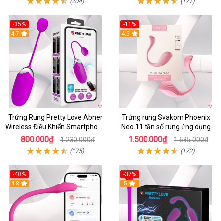
(204)
(177)
-35%
-11%
4.7
4.5
Trứng Rung Pretty Love Abner
Trứng rung Svakom Phoenix
Wireless Điều Khiển Smartphone
Neo 11 tần số rung ứng dụng
Giá Tốt
app
800.000₫
1.500.000₫
1.230.000₫
1.685.000₫
(175)
(172)
-40%
-37%
4.8
5