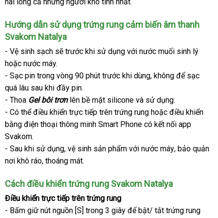
hài lòng cả
khẩu
danh
những người khó tính nhất.
sử
chữa
sách
dụng
Hướng dẫn sử dụng trứng rung cảm biến âm thanh
Svakom Natalya
- Vệ sinh sạch
địa
sẽ trước khi sử dụng
nhập
với nước muối sinh lý
bỏ
hoặc nước máy.
chỉ
hàng
sỉ
- Sạc pin trong vòng 90 phút trước khi dùng
phụ
, không
nhanh
để sạc
onlin
quá lâu sau khi đầy pin.
kiện
nhất
- Thoa
Gel bôi trơn
lên bề mặt silicone
thanh
và sử dụng.
- Có thể điều khiển trực tiếp trên trứng rung
toán
có
hoặc điều khiển
bằng điện thoại thông minh Smart Phone có kết nối
nên
app
Svakom
.
chọn
- Sau khi sử dụng
có
, vệ sinh sản phẩm
đấu
với nước máy
trung
, bảo quản
nơi khô ráo
đẹp
, thoáng mát.
nên
giá
tâm
chọn
Cách điều khiển trứng rung Svakom Natalya
Điều khiển trực tiếp trên trứng rung
- Bấm giữ nút nguồn [S] trong 3 giây
mới
để bật/ tắt trứng rung