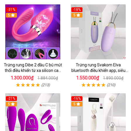
-31%
-18%
5
5
Trứng rung Dibe 2 đầu C bú mút
Trứng rung Svakom Elva
thổi điều khiển từ xa silicon cao
bluetooth điều khiển app, siêu
cấp kích thích điểm G
kích thích
1.300.000₫
1.550.000₫
1.884.000₫
1.890.000₫
(213)
(210)
-21%
-16%
5
5