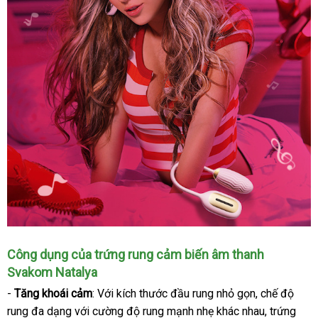
Công dụng
hướng
của trứng rung cảm biến âm thanh
Svakom Natalya
dẫn
-
Tăng khoái cảm
: Với kích thước đầu rung nhỏ gọn
nhập
, chế độ
rung đa dạng
an
với cường độ rung mạnh nhẹ khác nhau
khẩu
giá
, trứng