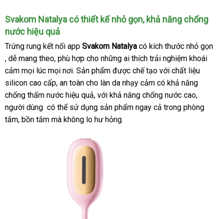
Svakom Natalya có thiết kế nhỏ gọn
ở
, khả năng chống
nước hiệu quả
đâu
uy
Trứng rung kết nối app
Svakom Natalya
có kích thước nhỏ gọn
tín
nơi
, dễ mang theo
xuất
, phù hợp cho
giá
những ai thích trải nghiệm khoái
nào
cảm
Pháp
mọi lúc
quà
mọi nơi
xứ
nhận
. Sản phẩm
bán
so
được chế tạo
địa
với chất liệu
silicon cao cấp
tặng
tận
, an toàn cho làn da nhạy cảm có khả năng
xét
sánh
chỉ
chống thấm nước hiệu quả
nơi
chợ
,
giá
với khả năng chống nước cao
miễn
,
người dùng
đặt
có thể sử dụng sản phẩm ngay cả trong phòng
rẻ
phí
tắm
xách
, bồn tắm
hàng
giảm
mà không lo hư hỏng.
tay
giá