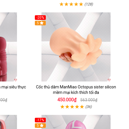
(128)
-20%
5
 mại siêu thực
Cốc thủ dâm ManMiao Octopus sister silicon
mềm mại kích thích tối đa
450.000₫
000₫
563.000₫
(36)
-17%
5