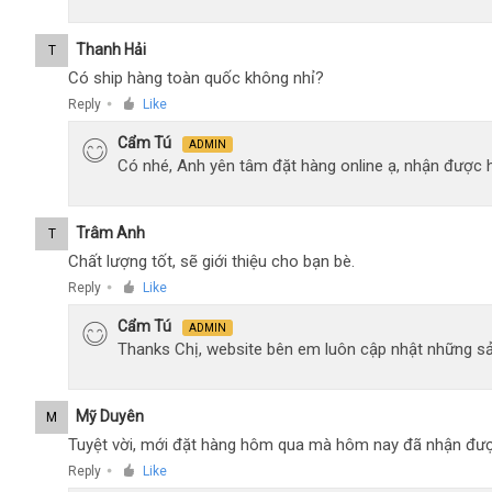
Thanh Hải
T
Có ship hàng toàn quốc không nhỉ?
Reply
Like
●
Cẩm Tú
ADMIN
Có nhé, Anh yên tâm đặt hàng online ạ, nhận được h
Trâm Anh
T
Chất lượng tốt, sẽ giới thiệu cho bạn bè.
Reply
Like
●
Cẩm Tú
ADMIN
Thanks Chị, website bên em luôn cập nhật những sả
Mỹ Duyên
M
Tuyệt vời, mới đặt hàng hôm qua mà hôm nay đã nhận đượ
Reply
Like
●