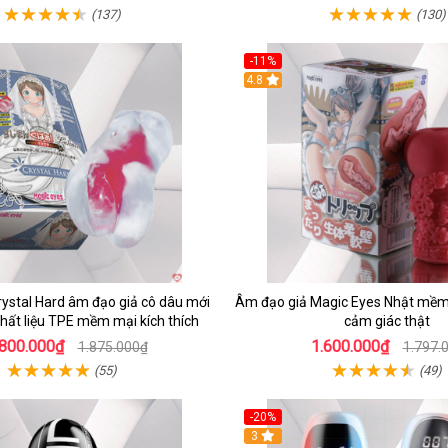
(137)
(130)
-11%
4.8
ystal Hard âm đạo giả cô dâu mới
Âm đạo giả Magic Eyes Nhật mềm
chất liệu TPE mềm mại kích thích
cảm giác thật
.800.000₫
1.600.000₫
1.875.000₫
1.797.
(55)
(49)
-20%
3