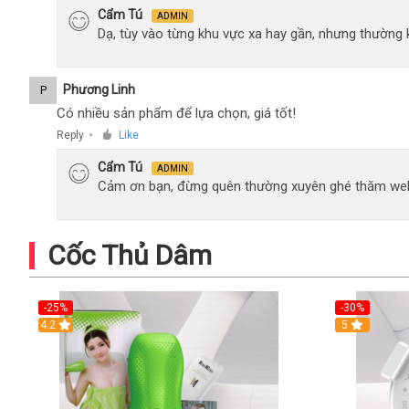
Cẩm Tú
ADMIN
Dạ, tùy vào từng khu vực xa hay gần, nhưng thường
Phương Linh
P
Có nhiều sản phẩm để lựa chọn, giá tốt!
Reply
Like
●
Cẩm Tú
ADMIN
Cảm ơn bạn, đừng quên thường xuyên ghé thăm web
Cốc Thủ Dâm
-25%
-30%
4.2
5