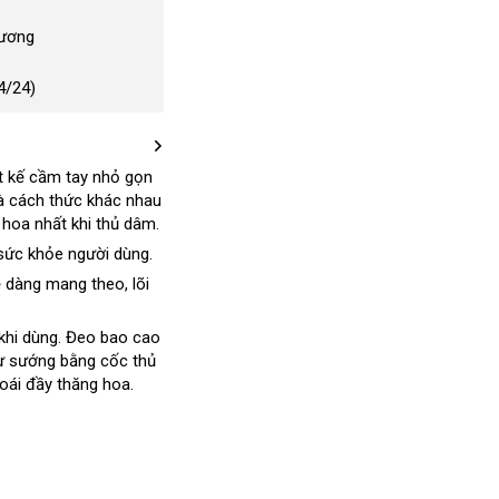
Dương
4/24)
ết kế cầm tay nhỏ gọn
hanh
à cách thức khác nhau
hoa nhất khi thủ dâm.
hất
 sức khỏe người dùng.
dễ dàng mang theo
báo
, lõi
giá
khi dùng
showroom
. Đeo bao cao
tự sướng bằng cốc thủ
hoái đầy thăng hoa
khuyến
.
mãi