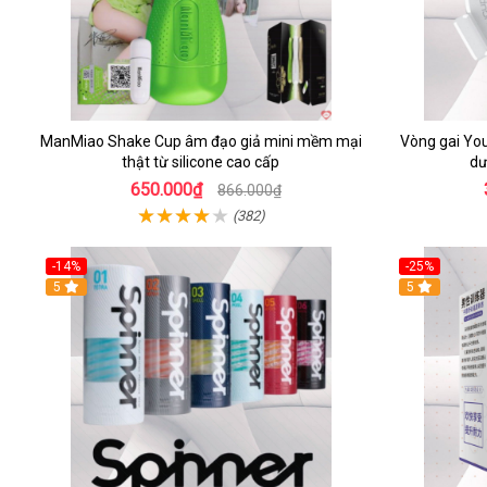
ManMiao Shake Cup âm đạo giả mini mềm mại
Vòng gai You
thật từ silicone cao cấp
dư
650.000₫
866.000₫
(382)
-14%
-25%
5
5