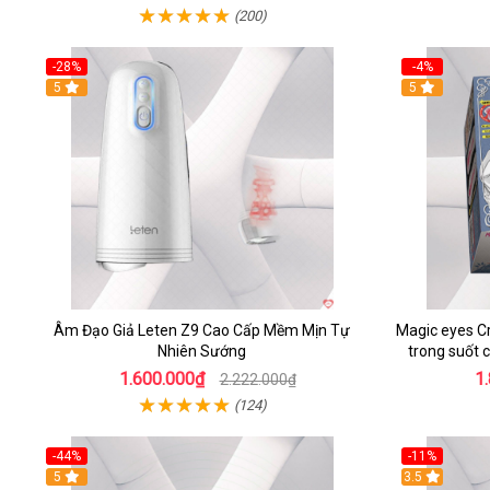
(200)
-28%
-4%
5
5
Âm Đạo Giả Leten Z9 Cao Cấp Mềm Mịn Tự
Magic eyes Cr
Nhiên Sướng
trong suốt 
1.600.000₫
1
2.222.000₫
(124)
-44%
-11%
5
3.5