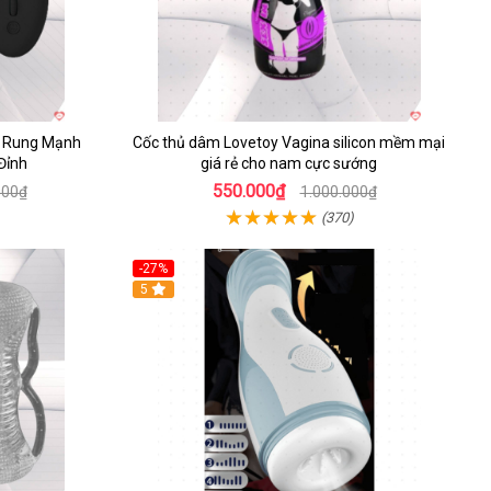
u Rung Mạnh
Cốc thủ dâm Lovetoy Vagina silicon mềm mại
Đỉnh
giá rẻ cho nam cực sướng
550.000₫
000₫
1.000.000₫
(370)
-27%
5