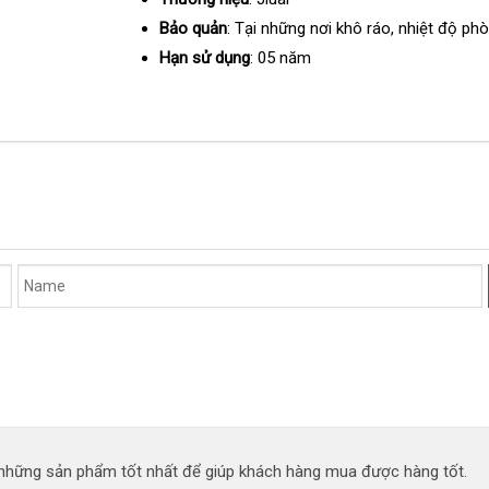
Bảo quản
: Tại
Úc
những nơi khô ráo
Thái
, nhiệt độ ph
Lan
Hạn sử dụng
: 05 năm
n những sản phẩm tốt nhất để giúp khách hàng mua được hàng tốt.