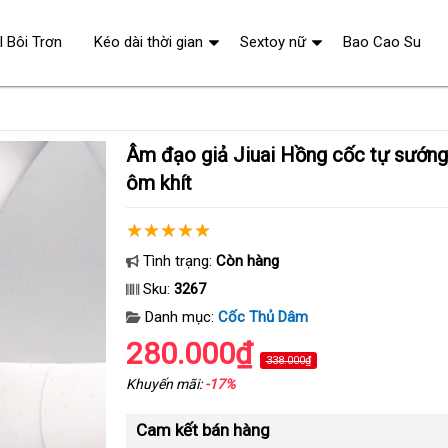
l Bôi Trơn
Kéo dài thời gian
Sextoy nữ
Bao Cao Su
Âm đạo giả Jiuai Hồng cốc tự sướng giá rẻ thiết kế
ôm khít
Tình trạng:
Còn hàng
Sku:
3267
Danh mục:
Cốc Thủ Dâm
280.000₫
338.000₫
Khuyến mãi:
-17%
Cam kết bán hàng