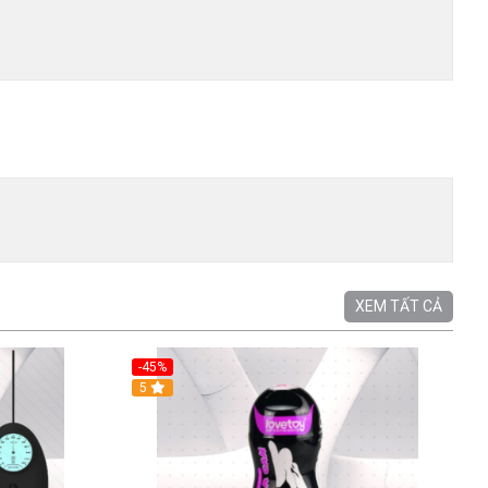
XEM TẤT CẢ
-45%
5