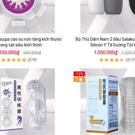
cups cao su non tăng kích thước
Bộ Thủ Dâm Nam 2 Đầu Galak
ơng vật siêu kích thích
Silicon Y Tế Sướng Tột 
350.000₫
1.050.000₫
500.000₫
1.220.
(379)
(377)
-12%
5