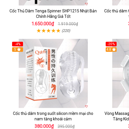
Cốc Thủ Dâm Tenga Spinner SHP1215 Nhật Bản
Cốc thủ dâm t
Chính Hãng Giá Tốt
1.650.000₫
1.919.000₫
(220)
-4%
-20%
5
4.8
Cốc thủ dâm trong suốt silicon mềm mại cho
Vòng Massag
nam tăng khoái cảm
Tăng Kíc
380.000₫
395.000₫