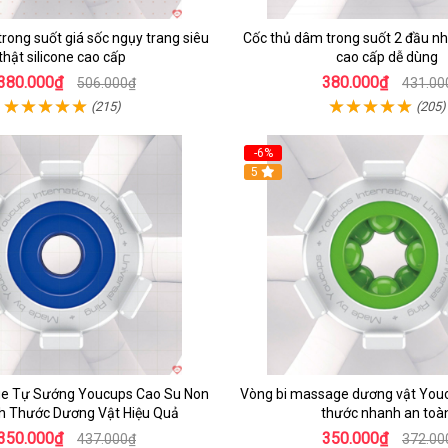
rong suốt giá sốc ngụy trang siêu
Cốc thủ dâm trong suốt 2 đầu nhỏ
thật silicone cao cấp
cao cấp dễ dùng
380.000₫
380.000₫
506.000₫
431.00
(215)
(205)
-6%
5
e Tự Sướng Youcups Cao Su Non
Vòng bi massage dương vật Youc
h Thước Dương Vật Hiệu Quả
thước nhanh an toà
350.000₫
350.000₫
437.000₫
372.00