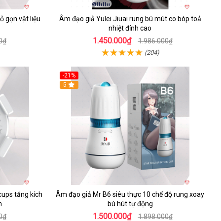
 gọn vật liệu
Âm đạo giả Yulei Jiuai rung bú mút co bóp toả
nhiệt đỉnh cao
1.450.000₫
0₫
1.986.000₫
(204)
-21%
5
ups tăng kích
Âm đạo giả Mr B6 siêu thực 10 chế độ rung xoay
n
bú hút tự động
1.500.000₫
0₫
1.898.000₫