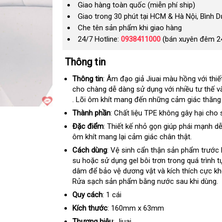
Giao hàng toàn quốc (miễn phí ship)
Giao trong 30 phút tại HCM & Hà Nội, Bình 
Che tên sản phẩm khi giao hàng
24/7 Hotline:
0938411000
(bán xuyên đêm 2
Thông tin
Thông tin
: Âm đạo giả Jiuai màu hồng
thế
với thi
cho chàng dễ dàng sử dụng
chính
với nhiều tư thế
giới
n
v
phụ
. Lõi ôm khít mang đến
ở
những cảm giác thăng 
hãng
n
kiện
đâu
Thành phần
: Chất liệu TPE không gây hại cho
tốt
Đặc điểm
: Thiết kế nhỏ gọn giúp phái mạnh 
ôm khít mang lại cảm giác chân thật.
Cách dùng
: Vệ sinh cẩn thận sản phẩm trước 
su
phụ
hoặc sử dụng gel bôi trơn trong
đánh
quá trình 
dâm
kiện
to
để bảo vệ dương vật
Hàn
và kích thích cực k
giá
Rửa sạch sản phẩm bằng nước sau khi dùng.
Quốc
Quy cách
: 1 cái
Kích thước
: 160mm x 63mm
Thương hiệu
: Jiuai