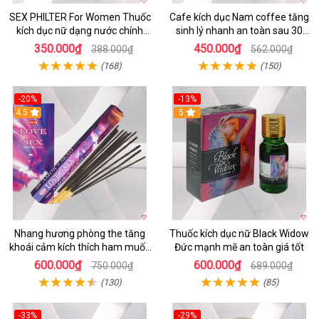
SEX PHILTER For Women Thuốc
Cafe kích dục Nam coffee tăng
kích dục nữ dạng nước chính
sinh lý nhanh an toàn sau 30
hãng Mỹ tốt nhất
phút
350.000₫
450.000₫
388.000₫
562.000₫
(168)
(150)
-20%
-13%
4.5
5
Nhang hương phòng the tăng
Thuốc kích dục nữ Black Widow
khoái cảm kích thích ham muốn
Đức mạnh mẽ an toàn giá tốt
nhẹ nhàng
600.000₫
600.000₫
750.000₫
689.000₫
(130)
(85)
-33%
-29%