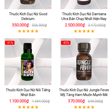
Thuốc Kích Dục Nữ Good
Thuốc Kích Dục Nữ Damiana
Delirium
Utra Bán Chạy Nhất Hiện Nay
350.000₫
2.500.000₫
556.000₫
3.472.000₫
-31%
-43%
Thuốc Kích Dục Nữ Nổi Tiếng
Thuốc Kích Dục Nữ Jungle Fever
Nhật Bản
Mỹ Tăng Ham Muốn Mạnh Mẽ
1.100.000₫
370.000₫
1.594.000₫
649.000₫