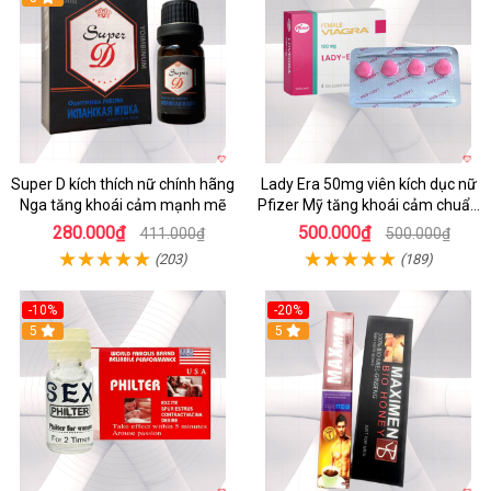
Super D kích thích nữ chính hãng
Lady Era 50mg viên kích dục nữ
Nga tăng khoái cảm mạnh mẽ
Pfizer Mỹ tăng khoái cảm chuẩn
chính hãng
280.000₫
500.000₫
411.000₫
500.000₫
(203)
(189)
-10%
-20%
5
5