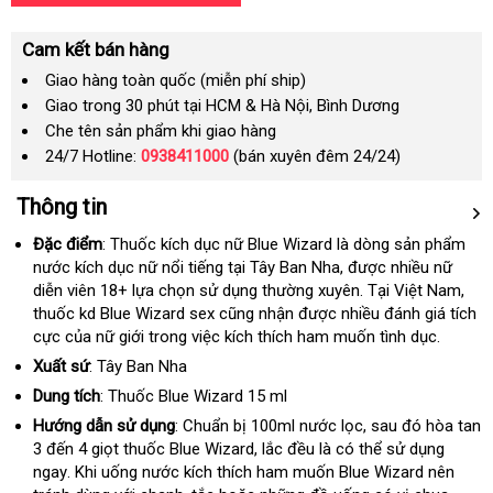
Cam kết bán hàng
Giao hàng toàn quốc (miễn phí ship)
Giao trong 30 phút tại HCM & Hà Nội, Bình Dương
Che tên sản phẩm khi giao hàng
24/7 Hotline:
0938411000
(bán xuyên đêm 24/24)
Thông tin
Đặc điểm
: Thuốc kích dục nữ Blue Wizard là dòng sản phẩm
nước kích dục nữ nổi tiếng tại Tây Ban Nha
ăn
,
khách
được nhiều nữ
diễn viên 18+ lựa chọn sử dụng thường xuyên
trộm
hàng
lớn
. Tại Việt Nam
chiế
,
thuốc kd Blue Wizard sex
chất
cũng nhận
chất
được nhiều đánh giá tích
khấ
cực
ở
của nữ giới trong việc kích thích ham muốn tình dục.
lượng
lượng
đâu
Xuất sứ
: Tây Ban Nha
tốt
Dung tích
: Thuốc Blue Wizard 15 ml
Hướng dẫn sử dụng
: Chuẩn bị 100ml nước lọc
giảm
,
trung
sau đó hòa tan
3 đến 4 giọt thuốc Blue Wizard
nơi
, lắc đều là
cũ
có thể sử dụng
giá
tâm
ngay
vệ
.
showroom
Khi uống nước kích thích ham muốn Blue Wizard nên
bán