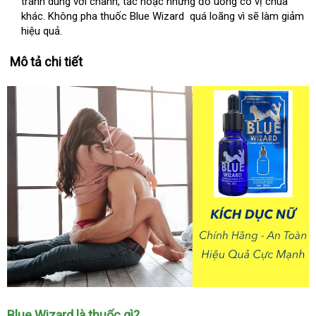
tránh dùng
sinh
Úc
với chanh
đăng
, tắc
giá
hoặc
xưởng
những đồ uống có vị chua
khác
thanh
. Không pha thuốc Blue Wizard
ký
rẻ
thanh
quá loãng vì
lừa
sẽ làm giảm
hiệu quả.
lý
lý
đảo
Mô tả chi tiết
Blue Wizard là thuốc gì?