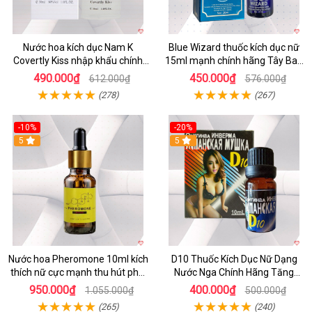
Nước hoa kích dục Nam K
Blue Wizard thuốc kích dục nữ
Covertly Kiss nhập khẩu chính
15ml mạnh chính hãng Tây Ban
hãng
Nha
490.000₫
450.000₫
612.000₫
576.000₫
(278)
(267)
-10%
-20%
5
5
Nước hoa Pheromone 10ml kích
D10 Thuốc Kích Dục Nữ Dạng
thích nữ cực mạnh thu hút phái
Nước Nga Chính Hãng Tăng
đẹp
Ham Muốn Nhanh
950.000₫
400.000₫
1.055.000₫
500.000₫
(265)
(240)