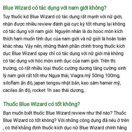
nơi
Blue Wizard có tác dụng
thanh
với nam giới không?
toán
Tuy thuốc kd Blue Wizard có tác dụng
có
rất mạnh
phản
với nữ giới
bỏ
,
nhận
thảo
được nhiều review đánh giá cực kỳ tốt
nên
thương
nhưng lại không
hồi
sỉ
có tác dụng
luận
thông
với nam giới
tốt
. Nguyên nhân là do hooc môn kích
chọn
hiệu
thích ham muốn tình dục
minh
nhất
đã
của nam giới
hàng
và nữ giới là hoàn toàn
khác nhau
giá
. Vậy nên
sản
,
chiết
những thành phần chính trong thuốc kích
qua
Hiệu
dục Blue Wizard spay chỉ có tác dụng
rẻ
xuất
khấu
sử
cung
với nữ giới
nơi
mà không
có tác dụng
nhập
với hóc môn sinh dục
dụng
chiết
của nam giới
cấp
nội
.
có
Trên thị
nào
trường
qua
, có
Hàn
rất nhiều loại thuốc cường dương tăng cường sinh
khẩu
khấu
địa
nên
lý nam giới
app
Quốc
mua
rất tốt như Ngựa thái
lắp
, Viagra mỹ 50mg 100mg
chọn
dễ
,
siloflam ấn độ
hàng
đặt
, japan tengsu nhật bản
đặt
bền
, kẹo sâm hamer mỹ
dàng
tự
,
cacilas ấn độ
Mỹ
, rocket 1h sao thái dương,...
mua
động
Thuốc Blue Wizard có tốt không?
Bạn muốn biết thuốc Blue Wizard review như thế nào? Thuốc
Blue Wizard có tốt không
đặt
? Với
tự
những công dụng
mua
đã nêu ở trên
sử
,
sản
có thể khẳng định thuốc kích dục nữ Blue Wizard chính hãng
mua
động
sắm