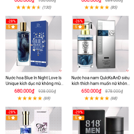
600.000₫
600.000₫
750.000₫
689.000₫
(130)
(85)
-28%
-26%
5
5
Nước hoa Blue In Night Love Is
Nước hoa nam QuIcKsAnD siêu
Unique kích dục nữ không mùi
kích thích ham muốn nữ không
đỉnh cao
mùi
680.000₫
650.000₫
938.000₫
878.000₫
(69)
(68)
-28%
-29%
5
5