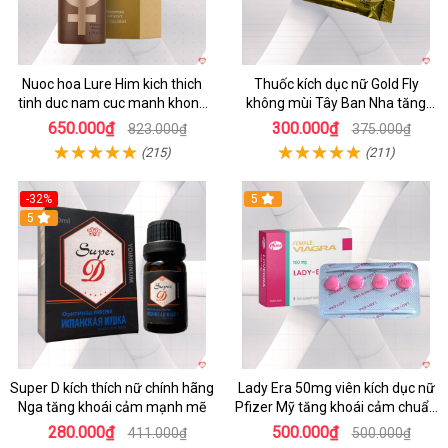
Nuoc hoa Lure Him kich thich
Thuốc kích dục nữ Gold Fly
tinh duc nam cuc manh khong
không mùi Tây Ban Nha tăng
mui
ham muốn
650.000₫
300.000₫
823.000₫
375.000₫
(215)
(211)
-32%
5
5
Super D kích thích nữ chính hãng
Lady Era 50mg viên kích dục nữ
Nga tăng khoái cảm mạnh mẽ
Pfizer Mỹ tăng khoái cảm chuẩn
chính hãng
280.000₫
500.000₫
411.000₫
500.000₫