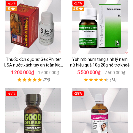
-25%
-27%
5
4.5
Thuốc kích dục nữ Sex Philter
Yohimbinum tăng sinh lý nam
USA nước xách tay an toàn kích
nữ hiệu quả 10g 20g hỗ trợ khoẻ
thích nhanh
1.200.000₫
5.500.000₫
1.600.000₫
7.500.000₫
(36)
(13)
-37%
-28%