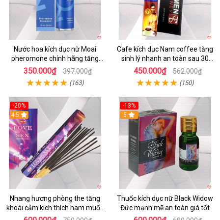
Nước hoa kích dục nữ Moai
Cafe kích dục Nam coffee tăng
pheromone chính hãng tăng
sinh lý nhanh an toàn sau 30
ham muốn nhanh
phút
350.000₫
450.000₫
397.000₫
562.000₫
(163)
(150)
-20%
-13%
4.5
5
Nhang hương phòng the tăng
Thuốc kích dục nữ Black Widow
khoái cảm kích thích ham muốn
Đức mạnh mẽ an toàn giá tốt
nhẹ nhàng