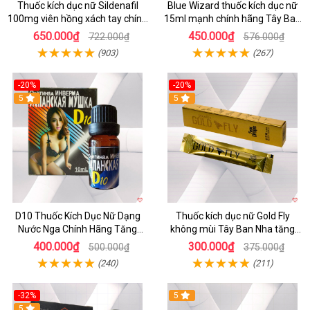
Thuốc kích dục nữ Sildenafil
Blue Wizard thuốc kích dục nữ
100mg viên hồng xách tay chính
15ml mạnh chính hãng Tây Ban
hãng
Nha
650.000₫
450.000₫
722.000₫
576.000₫
(903)
(267)
-20%
-20%
5
5
D10 Thuốc Kích Dục Nữ Dạng
Thuốc kích dục nữ Gold Fly
Nước Nga Chính Hãng Tăng
không mùi Tây Ban Nha tăng
Ham Muốn Nhanh
ham muốn
400.000₫
300.000₫
500.000₫
375.000₫
(240)
(211)
-32%
5
5