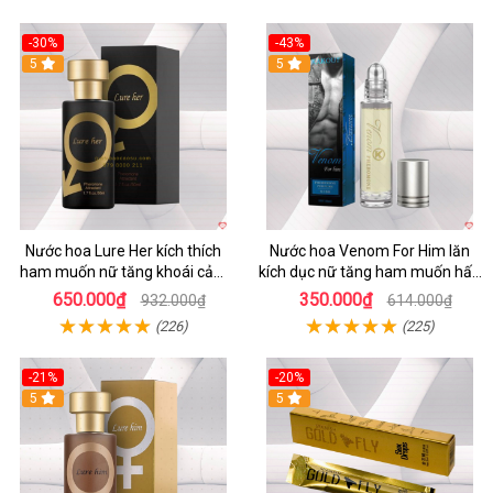
-30%
-43%
5
5
Nước hoa Lure Her kích thích
Nước hoa Venom For Him lăn
ham muốn nữ tăng khoái cảm
kích dục nữ tăng ham muốn hấp
không mùi
dẫn
650.000₫
350.000₫
932.000₫
614.000₫
(226)
(225)
-21%
-20%
5
5