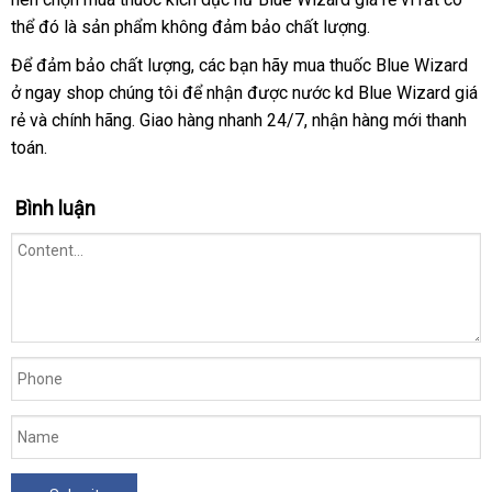
thể đó là sản phẩm không đảm bảo chất lượng.
dụng
web
trộm
Để đảm bảo chất lượng
online
,
có
các bạn hãy mua thuốc Blue Wizard
ở ngay shop chúng tôi
ăn
để nhận
nên
xuất
được nước kd Blue Wizard giá
rẻ
Thái
và chính hãng
hàng
. Giao hàng nhanh 24/7
trộm
chọn
xứ
nhập
, nhận hàng mới thanh
toán.
Lan
Hiệu
hàng
Bình luận