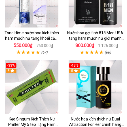
Tono Hime nước hoa kích thích
Nước hoa gợi tình 818 Men USA
ham muốn nữ tăng khoái cảm
tăng ham muốn nữ giới mạnh
an toàn
nhất
550.000₫
800.000₫
763.000₫
1.126.000₫
(67)
(66)
-33%
-13%
5
Hot
5
Kẹo Singum Kích Thích Nữ
Nước hoa kích thích nữ Duai
Philter Mỹ 5 tép Tặng Ham
Attraction For Her chính hãng