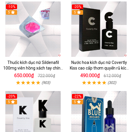
-10%
-20%
5
5
Thuốc kích dục nữ Sildenafil
Nước hoa kích dục nữ Covertly
100mg viên hồng xách tay chính
Kiss cao cấp thơm quyến rũ kích
hãng
thích phái đẹp
650.000₫
490.000₫
722.000₫
612.000₫
(903)
(302)
-20%
-22%
5
Hot
5