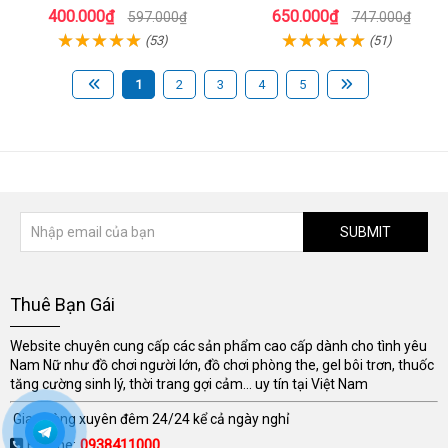
Muốn Gợi Tình
30ml giá tốt
400.000₫
650.000₫
597.000₫
747.000₫
(53)
(51)
1
2
3
4
5
SUBMIT
Thuê Bạn Gái
Website chuyên cung cấp các sản phẩm cao cấp dành cho tình yêu
Nam Nữ như đồ chơi người lớn, đồ chơi phòng the, gel bôi trơn, thuốc
tăng cường sinh lý, thời trang gợi cảm... uy tín tại Việt Nam
Giao hàng xuyên đêm 24/24 kể cả ngày nghỉ
Hotline:
0938411000