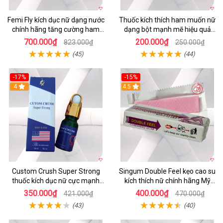
Femi Fly kích dục nữ dạng nước
Thuốc kích thích ham muốn nữ
chính hãng tăng cường ham
dạng bột mạnh mẽ hiệu quả
muốn
nhanh
700.000₫
200.000₫
823.000₫
250.000₫
(45)
(44)
-17%
-15%
4
4.5
Custom Crush Super Strong
Singum Double Feel kẹo cao su
thuốc kích dục nữ cực mạnh
kích thích nữ chính hãng Mỹ
dạng nước chính hãng Mỹ
nhập khẩu
350.000₫
400.000₫
421.000₫
470.000₫
(43)
(40)