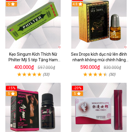
5
Hot
4.8
Kẹo Singum Kích Thích Nữ
Sex Drops kích dục nữ lên đỉnh
Philter Mỹ 5 tép Tặng Ham
nhanh không mùi chính hãng
Muốn Gợi Tình
Đức mạnh
400.000₫
590.000₫
597.000₫
830.000₫
(53)
(50)
-15%
-20%
Hot
5
5