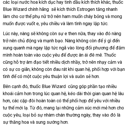
các loại nước hoa kích dục hay tinh dầu kích thích khác
uy
nhất
toàn
sắm
giá
, thuốc
trộ
Blue Wizard chính hãng
tín
so
sẽ kích thích Estrogen tăng nhanh
rẻ
làm cho cơ thể phụ nữ trở nên ham muốn cháy bỏng
sánh
mua
và
đổi
mong
muốn
Nhật
được vuốt e
chiết
, yêu chiều
lắp
và làm tình ngay lập tức.
hàng
trả
Bản
khấu
đặt
Lúc này
Đài
, nàng
hướng
sẽ không còn sự e then nữa
địa
, thay vào đó nàng
trở nên chủ động
Loan
dẫn
bảng
và mạnh bạo
có
. Nàng không còn
chỉ
bảo
để ý gì đến
xung quanh
Đức
mà ngay lập tức ngã vào lòng đối phương
giá
nên
hành
tiết
để đắm
mình hoàn toàn vào cuộc yêu
dịch
để
chọn
địa
được ân ái đê mê
vệ
. Thuốc
kiệm
ở
cũng hỗ trợ âm đạo tiết nhiều dịch nhầy
vụ
chỉ
ăn
, trở nên nhạy cảm
sinh
đâu
nơi
và
có sự co giãn
Pháp
, không còn đau rát khi quan hệ
trộm
kho
, phối hợp
chợ
với bạn
uy
bán
tình
Úc
để có một cuộc yêu thuận lợi
tổng
và suôn sẻ hơn.
hàng
tín
hợp
đăng
Bên cạnh đó
tại
, thuốc Blue Wizard
bỏ
cũng góp phần tạo nhiều
ký
khoái cảm hơn trong lúc quan hệ
nhà
đặt
, kéo dài thời gian quan hệ lâu
sỉ
hơn
khuyến
,
mới
các cặp đôi hoàn toàn
đã
có thể phối hợp
hàng
tham
để yêu
dễ
với nhiều
tư thế mới lạ
mãi
nhất
showroom
. Từ đó
giá
, mang lại
qua
khuyến
những cảm xúc mới mẻ hơn cho
khảo
dàng
cuộc yêu
an
, loại bỏ sự nhàm chán thường ngày
bán
sử
mãi
nước
, thay vào đó là
sự thăng hoa
toàn
tận
và sung sướng hơn.
dụng
ngoài