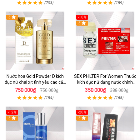
(203)
(189)
5
-10%
5
Nước hoa Gold Powder D kích
SEX PHILTER For Women Thuốc
dục nữ chai xịt tình yêu cao cấp
kích dục nữ dạng nước chính
chính hãng
hãng Mỹ tốt nhất
750.000₫
350.000₫
750.000₫
388.000₫
(184)
(168)
-12%
-20%
5
5