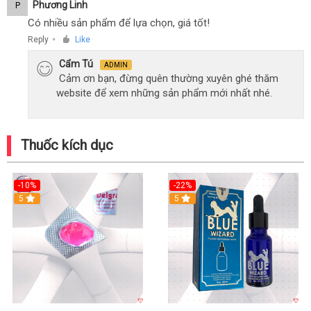
Phương Linh
P
Có nhiều sản phẩm để lựa chọn, giá tốt!
Reply
Like
●
Cẩm Tú
ADMIN
Cảm ơn bạn, đừng quên thường xuyên ghé thăm
website để xem những sản phẩm mới nhất nhé.
Thuốc kích dục
-10%
-22%
5
Hot
5