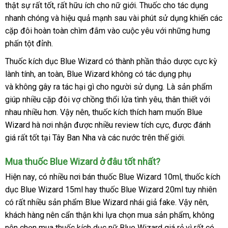
dụng
thật sự
xuất
hỗ
rất tốt
ở
,
Thái
rất hữu ích cho nữ giới
mua
. Thuốc cho tác dụng
nhanh chóng
trợ
thông
và hiệu quả mạnh sau vài phút sử dụng khiến
đâu
Lan
sắm
tại
các
cặp đôi hoàn toàn chìm đắm vào cuộc yêu
minh
tốt
link
với
tận
những hưng
nhà
phấn tột đỉnh.
web
nơi
Thuốc kích dục Blue Wizard có thành phần thảo dược cực kỳ
lành tính
chất
, an toàn
cao
, Blue Wizard không có tác dụng phụ
và không gây ra tác hại gì cho người sử dụng
lượng
cấp
showroom
. Là sản phẩm
giúp nhiều cặp đôi vợ chồng thổi lửa tình yêu
mini
, thân thiết
nhận
với
nhau nhiều hơn
nơi
. Vậy nên
đặt
, thuốc kích thích ham muốn Blue
xét
Wizard hà nơi nhận
nào
thanh
được nhiều review tích cực
mua
hàng
,
ăn
được đánh
giá
qua
rất tốt tại Tây Ban Nha
lý
giá
và
mua
các nước trên thế giới.
giả
trộm
app
bán
sắm
Mua thuốc Blue Wizard ở đâu tốt nhất?
siêu
Hiện nay
gần
, có nhiều nơi bán thuốc Blue Wizard 10ml
nhận
, thuốc kích
thị
dục Blue Wizard 15ml hay thuốc Blue Wizard 20ml tuy nhiên
nhất
xét
có
bỏ
rất nhiều sản phẩm Blue Wizard nhái giả fake
đã
. Vậy nên
lấy
,
khách hàng nên cẩn thận khi lựa chọn mua sản phẩm
sỉ
qua
mini
, không
hàng
nên chọn mua thuốc kích dục nữ Blue Wizard giá rẻ vì
sử
link
rất
ăn
có