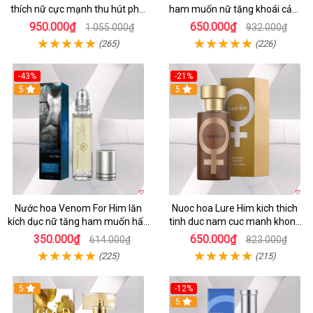
thích nữ cực mạnh thu hút phái
ham muốn nữ tăng khoái cảm
đẹp
không mùi
950.000₫
650.000₫
1.055.000₫
932.000₫
(265)
(226)
-43%
-21%
5
5
Nước hoa Venom For Him lăn
Nuoc hoa Lure Him kich thich
kích dục nữ tăng ham muốn hấp
tinh duc nam cuc manh khong
dẫn
mui
350.000₫
650.000₫
614.000₫
823.000₫
(225)
(215)
5
-12%
5