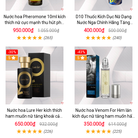
Nước hoa Pheromone 10ml kích
D10 Thuốc Kích Dục Nữ Dạng
thích nữ cực mạnh thu hút phái
Nước Nga Chính Hãng Tăng
đẹp
Ham Muốn Nhanh
950.000₫
400.000₫
1.055.000₫
500.000₫
(265)
(240)
-30%
-43%
5
5
Nước hoa Lure Her kích thích
Nước hoa Venom For Him lăn
ham muốn nữ tăng khoái cảm
kích dục nữ tăng ham muốn hấp
không mùi
dẫn
650.000₫
350.000₫
932.000₫
614.000₫
(226)
(225)