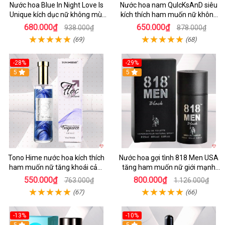
Nước hoa Blue In Night Love Is
Nước hoa nam QuIcKsAnD siêu
Unique kích dục nữ không mùi
kích thích ham muốn nữ không
đỉnh cao
mùi
680.000₫
650.000₫
938.000₫
878.000₫
(69)
(68)
-28%
-29%
5
5
Tono Hime nước hoa kích thích
Nước hoa gợi tình 818 Men USA
ham muốn nữ tăng khoái cảm
tăng ham muốn nữ giới mạnh
an toàn
nhất
550.000₫
800.000₫
763.000₫
1.126.000₫
(67)
(66)
-13%
-10%