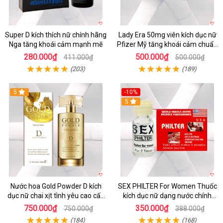
Super D kích thích nữ chính hãng
Lady Era 50mg viên kích dục nữ
Nga tăng khoái cảm mạnh mẽ
Pfizer Mỹ tăng khoái cảm chuẩn
chính hãng
280.000₫
500.000₫
411.000₫
500.000₫
(203)
(189)
5
-10%
5
Nước hoa Gold Powder D kích
SEX PHILTER For Women Thuốc
dục nữ chai xịt tình yêu cao cấp
kích dục nữ dạng nước chính
chính hãng
hãng Mỹ tốt nhất
750.000₫
350.000₫
750.000₫
388.000₫
(184)
(168)