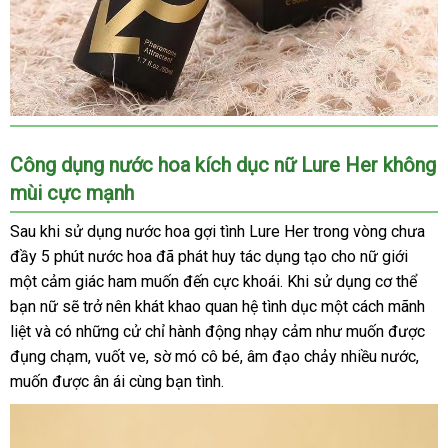
Công dụng nước hoa kích dục nữ Lure Her không
mùi cực mạnh
Sau khi sử dụng nước hoa gợi tình Lure Her trong vòng chưa
đầy 5 phút nước hoa
ở
đã phát huy tác dụng tạo cho nữ giới
một cảm giác ham muốn đến cực khoái
đâu
đấu
.
an
Khi sử dụng cơ thể
bạn nữ
đặt
sẽ trở nên khát khao quan hệ tình dục một cách mãnh
tốt
giá
toàn
liệt
giá
và có
mua
chính
những cử chỉ hành động nhạy cảm như muốn
nhanh
được
đụng chạm
bán
hãng
kho
, vuốt ve
giao
, sờ mó cô bé
phản
, âm đạo chảy nhiều nước
nhất
thế
,
muốn
ở
được ân ái cùng bạn tình.
hàng
hàng
hồi
giới
đâu
uy