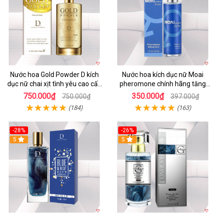
Nước hoa Gold Powder D kích
Nước hoa kích dục nữ Moai
dục nữ chai xịt tình yêu cao cấp
pheromone chính hãng tăng
chính hãng
ham muốn nhanh
750.000₫
350.000₫
750.000₫
397.000₫
(184)
(163)
-28%
-26%
5
5