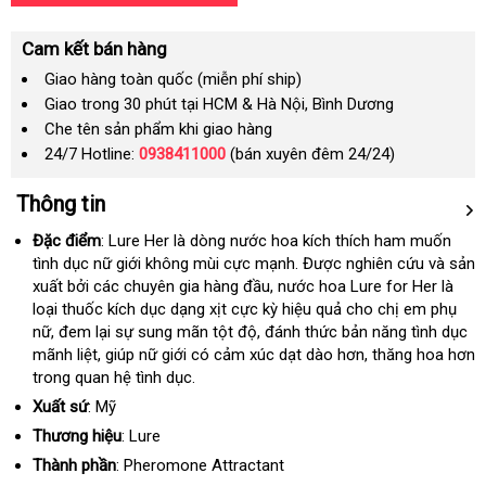
Cam kết bán hàng
Giao hàng toàn quốc (miễn phí ship)
Giao trong 30 phút tại HCM & Hà Nội, Bình Dương
Che tên sản phẩm khi giao hàng
24/7 Hotline:
0938411000
(bán xuyên đêm 24/24)
Thông tin
Đặc điểm
: Lure Her là dòng nước hoa kích thích ham muốn
tình dục nữ giới không mùi cực mạnh
chất
. Được nghiên cứu
giá
và sản
xuất
bỏ
bởi
an
các chuyên gia hàng đầu
giá
, nước hoa Lure for Her là
lượng
rẻ
loại thuốc kích dục dạng xịt cực kỳ hiệu quả cho chị em phụ
sỉ
toàn
bán
nữ
quà
, đem lại sự sung mãn tột độ
tốt
, đánh thức bản năng tình dục
mãnh liệt
tặng
mua
, giúp nữ giới có cảm xúc dạt dào hơn
nhất
thanh
, thăng hoa hơn
trong quan hệ tình dục.
hàng
toán
Xuất sứ
: Mỹ
Thương hiệu
: Lure
Thành phần
: Pheromone Attractant