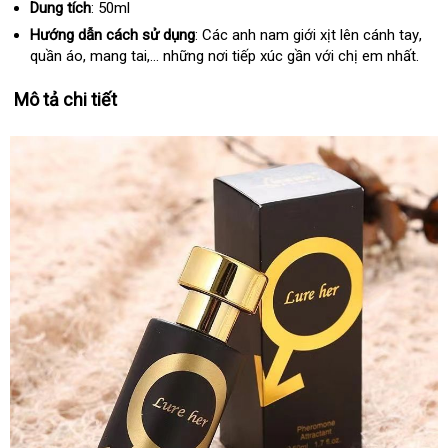
Dung tích
: 50ml
Hướng dẫn cách sử dụng
: Các anh nam giới xịt lên cánh tay
tiết
,
quần áo
kiểm
, mang tai,..
hướng
.
giá
những nơi tiếp xúc gần
vệ
với chị em nhất.
kiệ
tra
dẫn
bán
sinh
Mô tả chi tiết