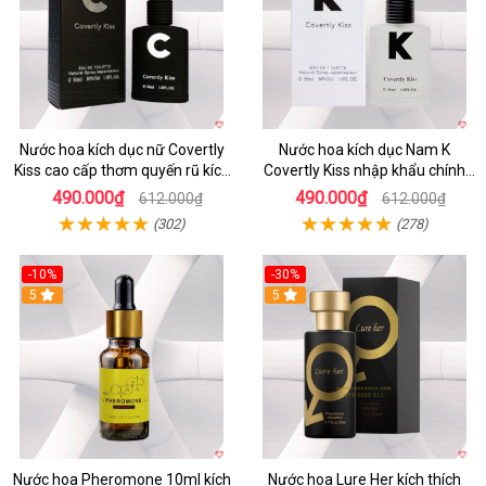
Nước hoa kích dục nữ Covertly
Nước hoa kích dục Nam K
Kiss cao cấp thơm quyến rũ kích
Covertly Kiss nhập khẩu chính
thích phái đẹp
hãng
490.000₫
490.000₫
612.000₫
612.000₫
(302)
(278)
-10%
-30%
5
5
Nước hoa Pheromone 10ml kích
Nước hoa Lure Her kích thích