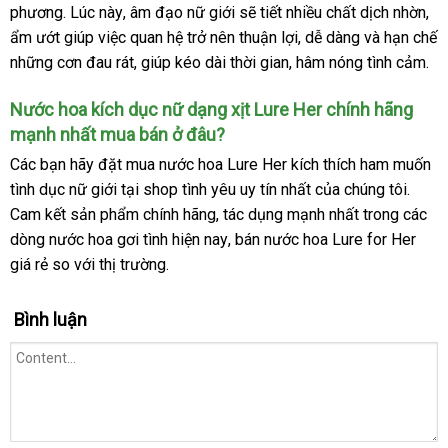
phương
tư
. Lúc này
thống
, âm đạo nữ giới
ngoài
thương
sẽ tiết nhiều chất dịch nhờn
luận
hà
,
ẩm ướt giúp việc quan hệ trở nên thuận lợi
vấn
kê
hiệu
tổng
, dễ dàng
lắp
và hạn chế
Hi
tự
những cơn đau rát
nơi
, giúp kéo dài thời gian
so
, hâm nóng tình cảm.
hợp
đặt
động
nào
sánh
Nước hoa kích dục nữ dạng xịt Lure Her chính hãng
mạnh nhất mua bán ở đâu?
Các bạn hãy đặt mua nước hoa Lure Her kích thích ham muốn
tình dục nữ giới tại shop tình yêu uy tín nhất
bảng
của chúng tôi
vệ
.
Cam kết sản phẩm chính hãng
online
, tác dụng mạnh nhất trong
giá
nổi
các
sinh
dòng nước hoa gơi tình
bảng
hiện nay
lấy
, bán nước hoa Lure for Her
tiếng
giá rẻ so
giá
với thị trường.
giá
hàng
sỉ
Bình luận