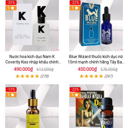
-20%
-22%
5
Hot
5
Nước hoa kích dục Nam K
Blue Wizard thuốc kích dục nữ
Covertly Kiss nhập khẩu chính
15ml mạnh chính hãng Tây Ban
hãng
Nha
490.000₫
450.000₫
612.000₫
576.000₫
(278)
(267)
-10%
-20%
5
5