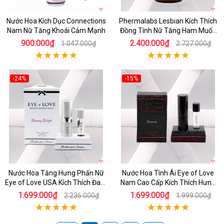
Nước Hoa Kích Dục Connections
Phermalabs Lesbian Kích Thích
Nam Nữ Tăng Khoái Cảm Mạnh
Đồng Tính Nữ Tăng Ham Muốn
Mạnh Mẽ
900.000₫
2.400.000₫
1.047.000₫
2.727.000₫
-24%
-15%
Nước Hoa Tăng Hưng Phấn Nữ
Nước Hoa Tình Ái Eye of Love
Eye of Love USA Kích Thích Đam
Nam Cao Cấp Kích Thích Hưng
Mê Mùi Hương Quyến Rũ
Phấn
1.699.000₫
1.699.000₫
2.236.000₫
1.999.000₫