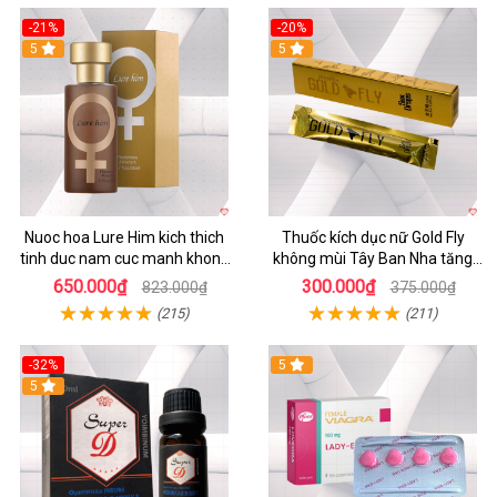
-21%
-20%
5
5
Nuoc hoa Lure Him kich thich
Thuốc kích dục nữ Gold Fly
tinh duc nam cuc manh khong
không mùi Tây Ban Nha tăng
mui
ham muốn
650.000₫
300.000₫
823.000₫
375.000₫
(215)
(211)
-32%
5
5