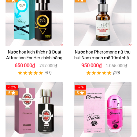
Hot
5
5
Nước hoa kích thích nữ Duai
Nước hoa Pheromone nữ thu
Attraction For Her chính hãng
hút Nam mạnh mẽ 10ml nhập
30ml giá tốt
khẩu
650.000₫
950.000₫
747.000₫
1.055.000₫
(51)
(30)
-12%
-7%
5
5