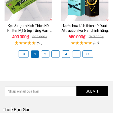
Kẹo Singum Kích Thích Nữ
Nước hoa kích thích nữ Duai
Philter Mỹ 5 tép Tặng Ham
Attraction For Her chính hãng
Muốn Gợi Tình
30ml giá tốt
400.000₫
650.000₫
597.000₫
747.000₫
(53)
(51)
1
2
3
4
5
SUBMIT
Thuê Bạn Gái