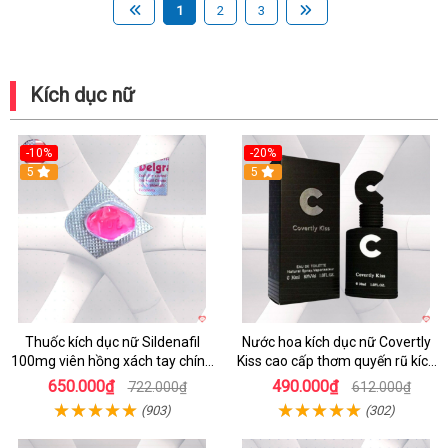
1
2
3
Kích dục nữ
-10%
-20%
5
5
Thuốc kích dục nữ Sildenafil
Nước hoa kích dục nữ Covertly
100mg viên hồng xách tay chính
Kiss cao cấp thơm quyến rũ kích
hãng
thích phái đẹp
650.000₫
490.000₫
722.000₫
612.000₫
(903)
(302)