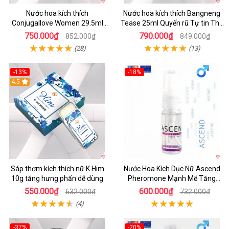
Nước hoa kích thích
Nước hoa kích thích Bangneng
Conjugallove Women 29.5ml
Tease 25ml Quyến rũ Tự tin Thu
tăng ham muốn phấn khích
hút
750.000₫
790.000₫
852.000₫
849.000₫
(28)
(13)
-13%
-18%
Hot
4.5
Sáp thơm kích thích nữ K Him
Nước Hoa Kích Dục Nữ Ascend
10g tăng hưng phấn dễ dùng
Pheromone Mạnh Mẽ Tăng
Ham Muốn
550.000₫
600.000₫
632.000₫
732.000₫
(4)
-37%
-20%