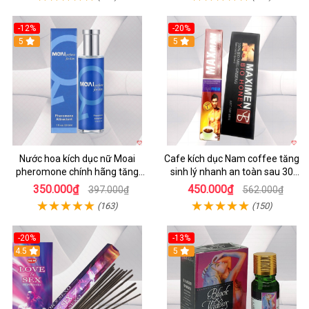
-12%
-20%
5
5
Nước hoa kích dục nữ Moai
Cafe kích dục Nam coffee tăng
pheromone chính hãng tăng
sinh lý nhanh an toàn sau 30
ham muốn nhanh
phút
350.000₫
450.000₫
397.000₫
562.000₫
(163)
(150)
-20%
-13%
4.5
5