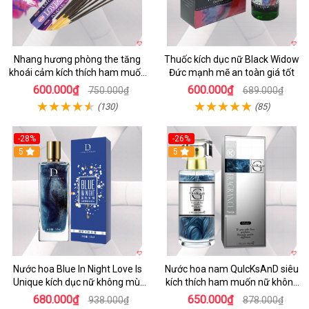
Nhang hương phòng the tăng
Thuốc kích dục nữ Black Widow
khoái cảm kích thích ham muốn
Đức mạnh mẽ an toàn giá tốt
nhẹ nhàng
600.000₫
600.000₫
750.000₫
689.000₫
(130)
(85)
-28%
-26%
5
5
Nước hoa Blue In Night Love Is
Nước hoa nam QuIcKsAnD siêu
Unique kích dục nữ không mùi
kích thích ham muốn nữ không
đỉnh cao
mùi
680.000₫
650.000₫
938.000₫
878.000₫