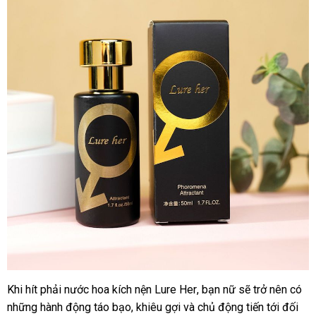
tín
nổi
Khi hít phải nước hoa kích nện Lure Her
đấu
, bạn nữ
tiết
sẽ trở nên có
th
tiếng
những hành động táo bạo
nước
, khiêu gợi
thảo
và chủ động tiến tới đối
giá
kiệm
kê