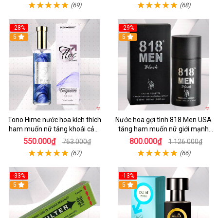
(69)
(68)
-28%
-29%
5
5
Tono Hime nước hoa kích thích
Nước hoa gợi tình 818 Men USA
ham muốn nữ tăng khoái cảm
tăng ham muốn nữ giới mạnh
an toàn
nhất
550.000₫
800.000₫
763.000₫
1.126.000₫
(67)
(66)
-33%
-13%
5
Hot
5