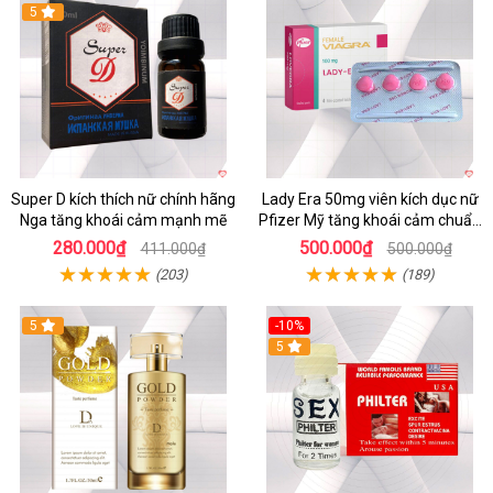
5
Super D kích thích nữ chính hãng
Lady Era 50mg viên kích dục nữ
Nga tăng khoái cảm mạnh mẽ
Pfizer Mỹ tăng khoái cảm chuẩn
chính hãng
280.000₫
500.000₫
411.000₫
500.000₫
(203)
(189)
5
-10%
5