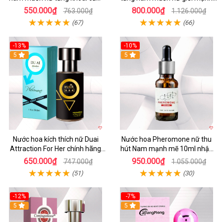
an toàn
nhất
550.000₫
800.000₫
763.000₫
1.126.000₫
(67)
(66)
-13%
-10%
Hot
5
5
Nước hoa kích thích nữ Duai
Nước hoa Pheromone nữ thu
Attraction For Her chính hãng
hút Nam mạnh mẽ 10ml nhập
30ml giá tốt
khẩu
650.000₫
950.000₫
747.000₫
1.055.000₫
(51)
(30)
-12%
-7%
5
5