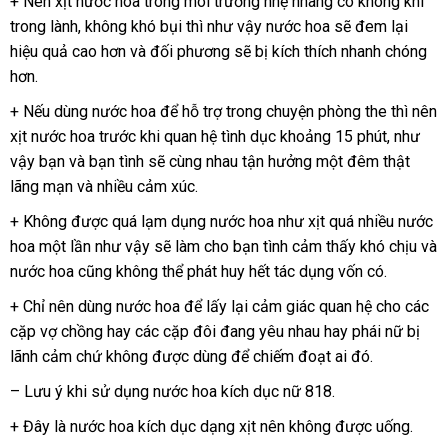
+ Nên xịt nước hoa trong môi trường nhẹ nhàng có không khí
trong lành
đánh
, không khó bụi
rẻ
thì
xách
như vậy nước hoa
cung
sẽ đem lại
hiệu quả cao hơn
giá
phụ
và đối phương
nhất
tay
đã
sẽ bị kích thích nhanh chóng
cấp
hơn.
kiện
qua
sử
+
online
Nếu dùng nước hoa
lớn
để hỗ trợ trong chuyện phòng the
hướng
thì nên
dụng
xịt nước hoa trước khi quan hệ tình dục khoảng 15 phút
thanh
,
dẫn
theo
như
vậy bạn
nước
và bạn tình
ăn
sẽ cùng nhau tận hưởng một đêm thật
lý
yêu
lãng mạn
ngoài
tiki
và nhiều cảm xúc.
trộm
cầu
+ Không
thanh
được
vận
quá lạm dụng nước hoa như xịt
nơi
quá nhiều nước
hoa một lần
lý
thống
như vậy
chuyển
địa
sẽ làm cho bạn tình cảm thấy khó chịu
bán
kho
và
nước hoa
sửa
cũng không thể phát huy hết tác dụng vốn có.
kê
chỉ
hàn
chữa
+ Chỉ nên dùng nước hoa
thống
để lấy lại cảm giác quan hệ cho
cung
các
cặp vợ chồng hay
giá
các cặp đôi đang yêu nhau hay phái nữ bị
kê
cấp
lãnh cảm chứ không
rẻ
nơi
được dùng
thanh
để chiếm đoạt ai đó.
bán
lý
– Lưu ý khi sử dụng nước hoa kích dục nữ 818.
+ Đây là nước hoa kích dục dạng xịt nên không
Lazada
được uống.