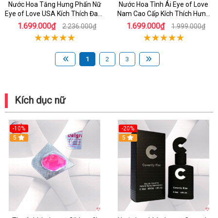
Nước Hoa Tăng Hưng Phấn Nữ
Nước Hoa Tình Ái Eye of Love
Eye of Love USA Kích Thích Đam
Nam Cao Cấp Kích Thích Hưng
Mê Mùi Hương Quyến Rũ
Phấn
1.699.000₫
1.699.000₫
2.236.000₫
1.999.000₫
1
2
3
Kích dục nữ
-10%
-20%
5
5