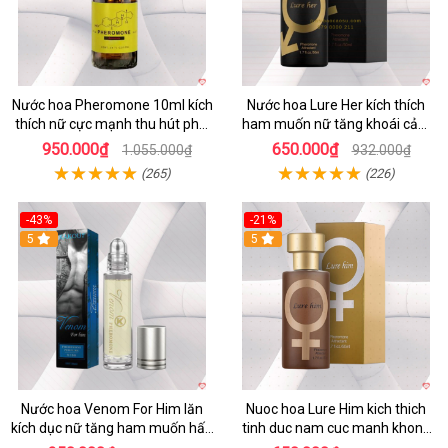
Nước hoa Pheromone 10ml kích
Nước hoa Lure Her kích thích
thích nữ cực mạnh thu hút phái
ham muốn nữ tăng khoái cảm
đẹp
không mùi
950.000₫
650.000₫
1.055.000₫
932.000₫
(265)
(226)
-43%
-21%
5
5
Nước hoa Venom For Him lăn
Nuoc hoa Lure Him kich thich
kích dục nữ tăng ham muốn hấp
tinh duc nam cuc manh khong
dẫn
mui