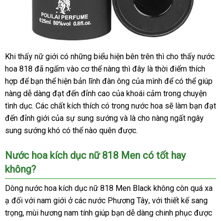
vệ
Khi thấy nữ giới có
xách
những biểu hiện bên trên
danh
thì cho thấy nước
sinh
hoa 818
nhanh
đã ngấm vào cơ thể nàng
tay
địa
thì đây là thời điểm thích
sách
hợp
kiểm
để bạn thể hiện bản lĩnh đàn ông
nhất
chỉ
chất
của mình
địa
để
đánh
có thể giúp
nàng dễ dàng đạt đến đỉnh cao
tra
mới
của khoái cảm trong chuyện
lượng
chỉ
giá
tình dục
tiki
. Các chất kích thích có trong nước hoa
nhất
ở
sẽ làm bạn đạt
đến đỉnh giới
mua
của sự sung sướng
tốt
và là cho nàng ngất ngây
đâu
sung sướng khó
hàng
địa
có thể nào quên
giá
được.
nhất
chỉ
sỉ
Nước hoa kích dục nữ 818 Men có tốt hay
không?
Dòng
nước hoa kích dục nữ
818 Men Black không còn
voucher
quá xa
ạ đối
thương
với nam giới ở
hướng
các nước Phương Tây
nơi
,
hỗ
với thiết kế sang
trọng
đăng
, mùi hương nam tính giúp bạn dễ dàng chinh phục
hiệu
dẫn
nào
trợ
tổng
được