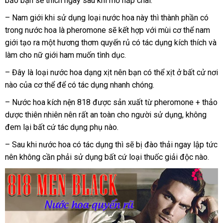
bảo bạn
khẩu
đấu
sẽ thích ngay sau khi mở nắp chai.
giá
– Nam giới khi sử dụng loại nước hoa này
bỏ
thì thành phần có
trong nước hoa là pheromone
vệ
sẽ kết hợp
kiểm
với mùi cơ thể nam
sỉ
giới tạo ra một hương thơm quyến rủ có tác dụng kích thích
sinh
tra
Hàn
và
làm cho nữ giới ham muốn tình dục.
Quố
– Đây là loại nước hoa dạng xịt nên bạn
to
có thể xịt ở bất cử nơi
nào
shopee
của cơ thể
Lazada
để có tác dụng nhanh chóng.
– Nước hoa kích nện 818
bảo
được sản xuất từ pheromone + thảo
dược thiên nhiên nên
đại
rất an toàn cho người sử dụng
hành
nhập
, không
đem lại
đăng
bất cứ tác dụng phụ nào.
lý
khẩu
ký
– Sau khi nước hoa có tác dụng
đặt
thì
rẻ
sẽ bị đào thải ngay lập tức
nên không cần phải sử dụng
vệ
bất cứ loại thuốc giải độc nào.
hàng
nhất
sinh