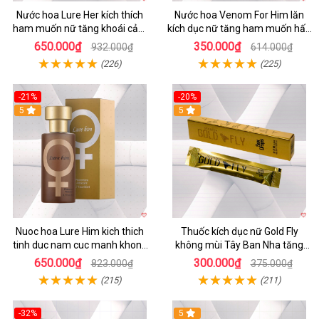
Nước hoa Lure Her kích thích
Nước hoa Venom For Him lăn
ham muốn nữ tăng khoái cảm
kích dục nữ tăng ham muốn hấp
không mùi
dẫn
650.000₫
350.000₫
932.000₫
614.000₫
(226)
(225)
-21%
-20%
5
5
Nuoc hoa Lure Him kich thich
Thuốc kích dục nữ Gold Fly
tinh duc nam cuc manh khong
không mùi Tây Ban Nha tăng
mui
ham muốn
650.000₫
300.000₫
823.000₫
375.000₫
(215)
(211)
-32%
5