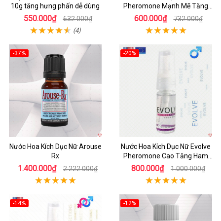
10g tăng hưng phấn dễ dùng
Pheromone Mạnh Mẽ Tăng
Ham Muốn
550.000₫
600.000₫
632.000₫
732.000₫
(4)
-37%
-20%
Nước Hoa Kích Dục Nữ Arouse
Nước Hoa Kích Dục Nữ Evolve
Rx
Pheromone Cao Tăng Ham
Muốn Nhanh
1.400.000₫
800.000₫
2.222.000₫
1.000.000₫
-14%
-12%