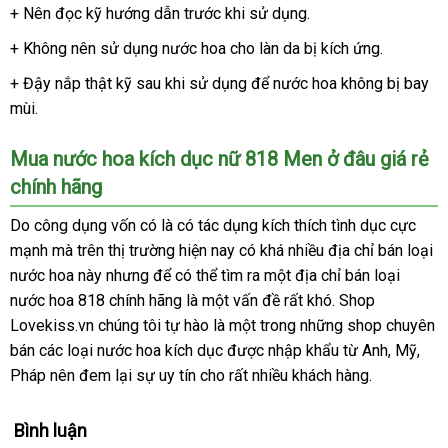
+ Nên đọc kỹ hướng dẫn trước khi sử dụng.
+ Không nên sử dụng nước hoa cho làn da bị kích ứng.
+ Đậy nắp thật kỹ sau khi sử dụng
mới
để nước hoa không bị bay
mùi.
nhất
Mua nước hoa kích dục nữ 818 Men ở đâu giá rẻ
chính hãng
Do công dụng vốn có là có tác dụng kích thích tình dục cực
mạnh
trung
mà trên thị trường
facebook
hiện nay có
địa
khá nhiều địa chỉ bán loại
nước hoa này
tâm
mua
nhưng
tiết
để
xuất
có thể tìm ra một địa chỉ bán loại
chỉ
nước hoa 818 chính hãng là một vấn đề
hàng
kiệm
khẩu
ở
rất khó
nhận
. Shop
Lovekiss.vn chúng tôi tự hào là một trong
đâu
thanh
những shop chuyên
hàng
bán
giảm
các loại nước hoa kích dục
đổi
được nhập khẩu từ Anh
tốt
lý
faceboo
, Mỹ
cửa
,
Pháp nên đem lại sự uy tín cho
giá
trả
link
rất nhiều khách hàng.
hàn
web
Bình luận