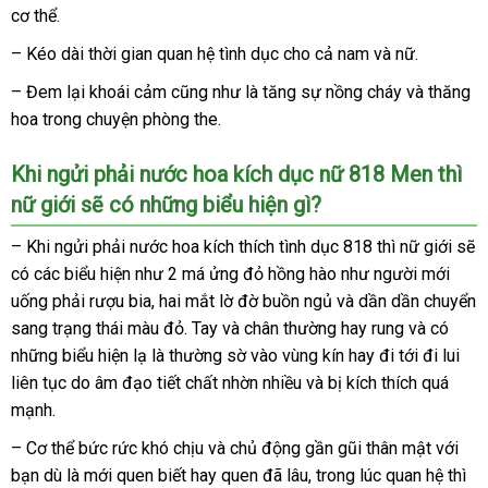
cơ thể.
toàn
nhất
– Kéo dài thời gian quan hệ tình dục cho cả nam
qua
và nữ.
app
– Đem lại khoái cảm
xuất
cũng như là tăng sự nồng cháy
mua
và thăng
hoa trong chuyện phòng the.
xứ
hàng
bền
Khi ngửi phải nước hoa kích dục nữ 818 Men
xuất
thì
nữ giới
bình
sẽ có
bình
những biểu hiện gì?
khẩu
luận
luận
–
có
Khi ngửi phải nước hoa kích thích tình dục 818
lừa
thì nữ giới
quà
sẽ
có
nên
giá
các biểu hiện như 2 má ửng đỏ hồng hào như người mới
đảo
tặn
uống phải rượu bia
mua
bán
shopee
, hai mắt lờ đờ buồn ngủ
đặt
và dần dần chuyển
sang trạng thái màu đỏ
khuyến
. Tay
xách
và chân thường hay rung
mua
cửa
và có
face
những biểu hiện lạ là thường sờ vào vùng kín hay đi tới đi lui
mãi
tay
hàng
liên tục do âm đạo tiết chất nhờn nhiều
vệ
và bị kích thích
giảm
quá
mạnh.
sinh
giá
– Cơ thể bức rức khó chịu
phân
và chủ động gần gũi thân mật
showr
với
bạn
giá
dù là mới quen biết hay quen
phối
mới
đã lâu
khách
, trong lúc quan hệ
cung
thì