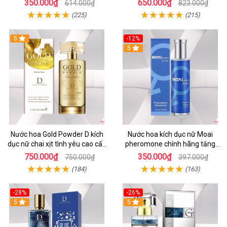
350.000₫
650.000₫
614.000₫
823.000₫
(225)
(215)
5
-12%
5
Nước hoa Gold Powder D kích
Nước hoa kích dục nữ Moai
dục nữ chai xịt tình yêu cao cấp
pheromone chính hãng tăng
chính hãng
ham muốn nhanh
750.000₫
350.000₫
750.000₫
397.000₫
(184)
(163)
-28%
-26%
5
5