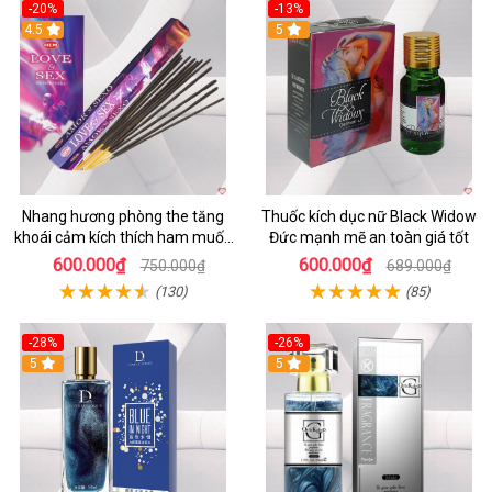
-20%
-13%
4.5
5
Nhang hương phòng the tăng
Thuốc kích dục nữ Black Widow
khoái cảm kích thích ham muốn
Đức mạnh mẽ an toàn giá tốt
nhẹ nhàng
600.000₫
600.000₫
750.000₫
689.000₫
(130)
(85)
-28%
-26%
5
5