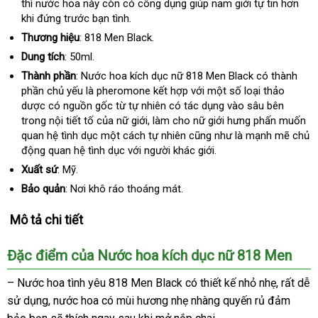
ở
thì nước hoa này còn có công dụng giúp nam giới tự tin hơn
kiện
tiếng
đâu
khi đứng trước bạn tình.
uy
Thương hiệu
: 818 Men Black.
tín
Dung tích
: 50ml.
Thành phần
: Nước hoa kích dục nữ 818 Men Black có thành
phần chủ yếu là pheromone kết hợp
phụ
với một số loại thảo
dược có nguồn gốc từ tự nhiên có tác dụng vào sâu bên
kiện
trong nội tiết tố
cũ
của nữ giới
dễ
, làm cho nữ giới hưng phấn muốn
quan hệ tình dục một cách tự nhiên
dàng
Đức
cũng như là mạnh mẽ chủ
động quan hệ tình dục
tham
với người khác giới.
khảo
Xuất sứ
: Mỹ.
Bảo quản
: Nơi khô ráo thoáng mát.
Mô tả chi tiết
Đặc điểm
siêu
của Nước hoa kích dục nữ 818 Men
thị
– Nước hoa tình yêu 818 Men Black có thiết kế nhỏ nhẹ
khuyến
,
trung
rất dễ
sử dụng
nhập
, nước hoa có mùi hương nhẹ nhàng quyến rủ đảm
mãi
tâm