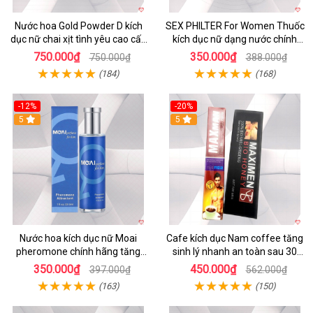
Nước hoa Gold Powder D kích
SEX PHILTER For Women Thuốc
dục nữ chai xịt tình yêu cao cấp
kích dục nữ dạng nước chính
chính hãng
hãng Mỹ tốt nhất
750.000₫
350.000₫
750.000₫
388.000₫
(184)
(168)
-12%
-20%
5
5
Nước hoa kích dục nữ Moai
Cafe kích dục Nam coffee tăng
pheromone chính hãng tăng
sinh lý nhanh an toàn sau 30
ham muốn nhanh
phút
350.000₫
450.000₫
397.000₫
562.000₫
(163)
(150)