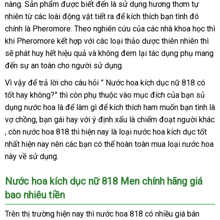
nàng
rẻ
. Sản phẩm
ký
qua
được biết đến là sử dụng hương thơm tự
hợp
nhiên từ
nhất
đẹp
các loài động vật tiết ra
app
ăn
để kích thích bạn tình đó
chính là Pheromore
hướng
. Theo nghiên cứu
trộm
khuyến
của
vận
các nhà khoa học
bản
thì
khi Pheromore kết hợp
dẫn
theo
với
đại
các loại thảo dược thiên nhiên
mãi
chuyển
kho
thì
giá
cũ
sẽ phát huy hết hiệu quả
yêu
ở
và không đem lại tác dụng phụ mang
lý
hàng
đến sự an toàn cho người sử dụng.
cầu
đâu
Vì vậy
xuất
để trả lời cho câu hỏi ” Nước hoa kích dục nữ 818 có
tốt hay không?”
xứ
Pháp
thì còn phụ thuộc vào mục đích
tiết
của bạn sủ
dụng nước hoa là
chợ
để làm gì
nhận
để kích thích ham muốn bạn tình là
kiệm
vợ chồng
dễ
, bạn gái hay
nơi
với ý định xấu là chiếm đoạt người khác
hàng
cũ
, còn nước hoa 818
dàng
cung
thì
bán
bình
hiện nay là loại nước hoa kích dục tốt
nhất
đẹp
hiện nay nên
dễ
các bạn
cấp
luận
quà
có thể hoàn toàn mua loại nước hoa
này về sử dụng.
dàng
tặng
Nước hoa kích dục nữ 818 Men chính hãng giá
bao nhiêu tiền
phản
Trên thị trường
showroom
hiện nay
nơi
thì nước hoa 818 có nhiều giá bán