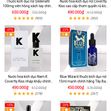
Thuốc kích dục nữ Sildenafil
Nước hoa kích dục nữ Covertly
100mg viên hồng xách tay chính
Kiss cao cấp thơm quyến rũ kích
hãng
thích phái đẹp
650.000₫
490.000₫
722.000₫
612.000₫
(903)
(302)
-20%
-22%
5
Hot
5
Nước hoa kích dục Nam K
Blue Wizard thuốc kích dục nữ
Covertly Kiss nhập khẩu chính
15ml mạnh chính hãng Tây Ban
hãng
Nha
490.000₫
450.000₫
612.000₫
576.000₫
(278)
(267)
-10%
-20%
5
5