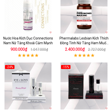
Nước Hoa Kích Dục Connections
Phermalabs Lesbian Kích Thích
Nam Nữ Tăng Khoái Cảm Mạnh
Đồng Tính Nữ Tăng Ham Muốn
Mạnh Mẽ
900.000₫
2.400.000₫
1.047.000₫
2.727.000₫
-24%
-15%