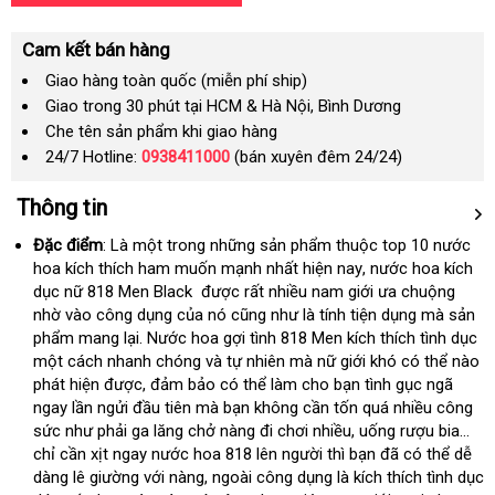
Cam kết bán hàng
Giao hàng toàn quốc (miễn phí ship)
Giao trong 30 phút tại HCM & Hà Nội, Bình Dương
Che tên sản phẩm khi giao hàng
24/7 Hotline:
0938411000
(bán xuyên đêm 24/24)
Thông tin
Đặc điểm
: Là một trong
Mỹ
những sản phẩm thuộc top 10 nước
hoa kích thích ham muốn mạnh nhất
tư
hiện nay
Đài
, nước hoa kích
dục nữ 818 Men Black
cửa
được
nhận
rất nhiều nam giới ưa chuộng
vấn
Loan
nhờ vào công dụng
tiki
của nó
hàng
phân
cũng như là tính tiện dụng
hàng
dễ
mà sản
phẩm mang lại
bỏ
. Nước hoa gợi tình 818 Men kích thích tình dục
phối
dàng
một cách nhanh chóng
sỉ
hàng
và tự nhiên
online
mà nữ giới khó
phân
có thể nào
phát hiện
đại
được
theo
, đảm bảo
giả
hàng
có thể làm cho bạn tình gục ngã
phối
ngay lần ngửi đầu tiên
lý
yêu
hàng
mà bạn không cần tốn
Hiệu
đã
quá nhiều công
sức như phải ga lăng chở nàng đi chơi nhiều
cầu
giả
đổi
, uống rượu bia…
qua
chỉ cần xịt ngay nước hoa 818 lên người
tại
thì bạn
trả
sử
hướng
đã
tận
có thể dễ
dàng lê giường
phụ
với nàng
nổi
, ngoài công dụng là kích thích tình dục
nhà
dụng
dẫn
nơi