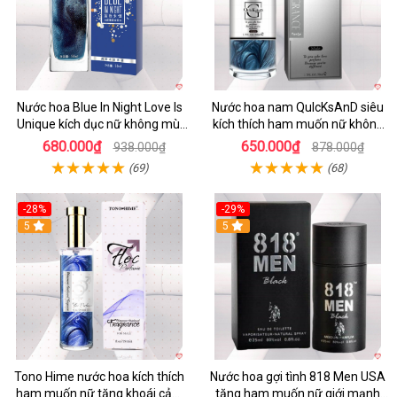
Nước hoa Blue In Night Love Is
Nước hoa nam QuIcKsAnD siêu
Unique kích dục nữ không mùi
kích thích ham muốn nữ không
đỉnh cao
mùi
680.000₫
650.000₫
938.000₫
878.000₫
(69)
(68)
-28%
-29%
5
5
Tono Hime nước hoa kích thích
Nước hoa gợi tình 818 Men USA
ham muốn nữ tăng khoái cảm
tăng ham muốn nữ giới mạnh