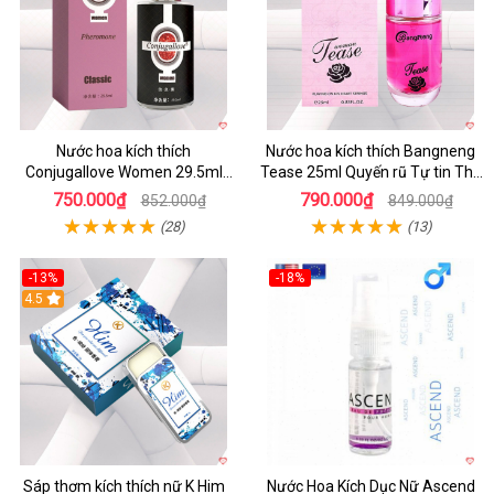
Nước hoa kích thích
Nước hoa kích thích Bangneng
Conjugallove Women 29.5ml
Tease 25ml Quyến rũ Tự tin Thu
tăng ham muốn phấn khích
hút
750.000₫
790.000₫
852.000₫
849.000₫
(28)
(13)
-13%
-18%
Hot
4.5
Sáp thơm kích thích nữ K Him
Nước Hoa Kích Dục Nữ Ascend