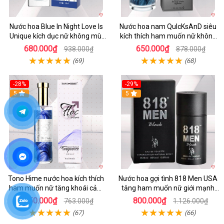
Nước hoa Blue In Night Love Is
Nước hoa nam QuIcKsAnD siêu
Unique kích dục nữ không mùi
kích thích ham muốn nữ không
đỉnh cao
mùi
680.000₫
650.000₫
938.000₫
878.000₫
(69)
(68)
-28%
-29%
5
5
Tono Hime nước hoa kích thích
Nước hoa gợi tình 818 Men USA
ham muốn nữ tăng khoái cảm
tăng ham muốn nữ giới mạnh
an toàn
nhất
550.000₫
800.000₫
763.000₫
1.126.000₫
(67)
(66)