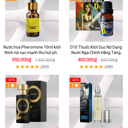
Nước hoa Pheromone 10ml kích
D10 Thuốc Kích Dục Nữ Dạng
thích nữ cực mạnh thu hút phái
Nước Nga Chính Hãng Tăng
đẹp
Ham Muốn Nhanh
950.000₫
400.000₫
1.055.000₫
500.000₫
(265)
(240)
-30%
-43%
5
5