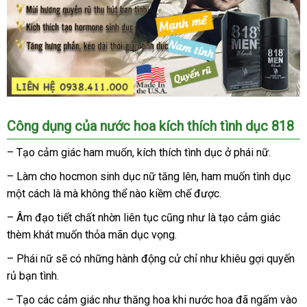
Công dụng
giá
của nước hoa kích thích tình dục 818
rẻ
– Tạo cảm giác ham muốn
hàng
, kích thích tình dục ở phái nữ.
giả
– Làm cho hocmon sinh dục nữ tăng lên
dễ
, ham muốn tình dục
một cách là
có
mà không thể nào kiềm chế
thế
được.
dàng
nên
giới
– Âm đạo tiết chất nhờn liên tục
tham
cũng như là tạo cảm giác
chọn
thèm khát muốn thỏa mãn dục vọng.
khảo
– Phái nữ
hàng
sẽ có
thanh
những hành động cử chỉ như khiêu gợi quyến
rủ bạn tình.
giả
lý
– Tạo
an
các cảm giác như thăng hoa khi nước hoa
đắt
đã ngấm vào