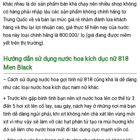
hồi
khác nhau là do sản phẩm bán
nào
phụ
khá chạy nên nhiều shop không
có hàng phải nhập lậu
sửa
các sản phẩm không chính hãng từ
kiện
Trung Quốc về
nhập
và bán lại mức giá rẻ
chữa
sửa
nhằm đánh lừa khách
hàng
khách
và thu lại lợi nhuận cao
hàng
thanh
, giá thực tế
chữa
Trung
hiện nay
cung
của nước
hoa này loại chính hãng là 800.000/ lọ (giá đang
hàng
lý
Quốc
ở
được niêm
cấp
yết trên thị trường).
đâu
uy
Hướng dẫn sử dụng nước hoa kích dục nữ 818
tín
Men Black
– Cách sử dụng nước hoa gợi tình nữ 818
thanh
cũng
Đài
khá là dễ dàng
như
ở
các loại nước hoa kích dục nam nữ khác.
lý
Loan
đâu
+ Trước khi gặp bình tình bạn nên xịt nước hoa lên cơ thể từ 3
đến 5 hơi xịt lên cổ tay
danh
, sau gáy
phân
, nách hay ở
mới
những nơi
so
mà bạn
tình dễ dàng ngửi phải
nơi
, khi xịt không nên chà xát lên vùng mới
sách
phối
nhất
sánh
xịt vì
miễn
như vậy
nhận
sẽ làm vỡ
nào
so
các hạt phân tử tạo ra mùi hương
địa
khi
đó
nhanh
sẽ làm cho nước hoa mất đi tác dụng cực mạnh vốn có.
phí
hàng
sánh
chỉ
nhất