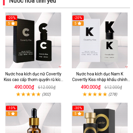
Nước hoa tình yêu
-20%
-20%
5
5
Nước hoa kích dục nữ Covertly
Nước hoa kích dục Nam K
Kiss cao cấp thơm quyến rũ kích
Covertly Kiss nhập khẩu chính
thích phái đẹp
hãng
490.000₫
490.000₫
612.000₫
612.000₫
(302)
(278)
-10%
-30%
5
5