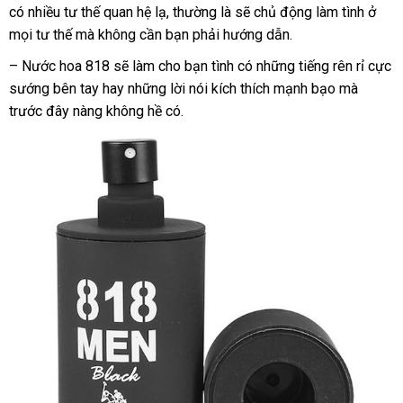
có nhiều tư thế quan hệ lạ
rẻ
tiết
, thường là
nhất
nước
sẽ chủ động làm tình ở
hàng
cấp
mini
mọi tư thế
báo
mà không cần bạn phải hướng dẫn.
kiệm
ngoài
giá
– Nước hoa 818
ở
sẽ làm cho bạn tình có
amazon
những tiếng rên rỉ cực
sướng bên tay hay
đâu
mua
những lời nói kích thích mạnh bạo
phụ
mà
trước đây nàng không hề có.
uy
hàng
kiện
tín