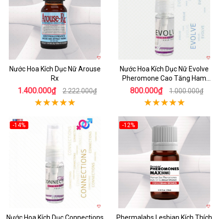
Nước Hoa Kích Dục Nữ Arouse
Nước Hoa Kích Dục Nữ Evolve
Rx
Pheromone Cao Tăng Ham
Muốn Nhanh
1.400.000₫
800.000₫
2.222.000₫
1.000.000₫
-14%
-12%
Nước Hoa Kích Dục Connections
Phermalabs Lesbian Kích Thích