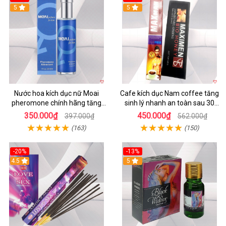
5
5
Nước hoa kích dục nữ Moai
Cafe kích dục Nam coffee tăng
pheromone chính hãng tăng
sinh lý nhanh an toàn sau 30
ham muốn nhanh
phút
350.000₫
450.000₫
397.000₫
562.000₫
(163)
(150)
-20%
-13%
4.5
5