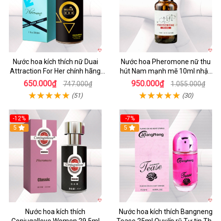
Nước hoa kích thích nữ Duai
Nước hoa Pheromone nữ thu
Attraction For Her chính hãng
hút Nam mạnh mẽ 10ml nhập
30ml giá tốt
khẩu
650.000₫
950.000₫
747.000₫
1.055.000₫
(51)
(30)
-12%
-7%
5
5
Nước hoa kích thích
Nước hoa kích thích Bangneng