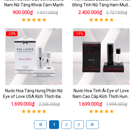
Nam Nữ Tăng Khoái Cảm Mạnh
Đồng Tính Nữ Tăng Ham Muốn
Mạnh Mẽ
900.000₫
2.400.000₫
1.047.000₫
2.727.000₫
-24%
-15%
Nước Hoa Tăng Hưng Phấn Nữ
Nước Hoa Tình Ái Eye of Love
Eye of Love USA Kích Thích Đam
Nam Cao Cấp Kích Thích Hưng
Mê Mùi Hương Quyến Rũ
Phấn
1.699.000₫
1.699.000₫
2.236.000₫
1.999.000₫
1
2
3