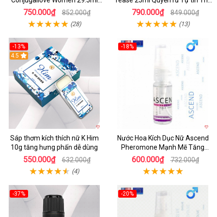
Conjugallove Women 29.5ml
Tease 25ml Quyến rũ Tự tin Thu
tăng ham muốn phấn khích
hút
750.000₫
790.000₫
852.000₫
849.000₫
(28)
(13)
-13%
-18%
Hot
4.5
Sáp thơm kích thích nữ K Him
Nước Hoa Kích Dục Nữ Ascend
10g tăng hưng phấn dễ dùng
Pheromone Mạnh Mẽ Tăng
Ham Muốn
550.000₫
600.000₫
632.000₫
732.000₫
(4)
-37%
-20%