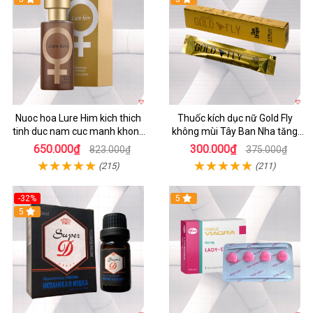
Nuoc hoa Lure Him kich thich
Thuốc kích dục nữ Gold Fly
tinh duc nam cuc manh khong
không mùi Tây Ban Nha tăng
mui
ham muốn
650.000₫
300.000₫
823.000₫
375.000₫
(215)
(211)
-32%
5
5