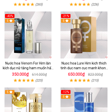
(265)
(226)
-43%
-21%
5
5
Nước hoa Venom For Him lăn
Nuoc hoa Lure Him kich thich
kích dục nữ tăng ham muốn hấp
tinh duc nam cuc manh khong
dẫn
mui
350.000₫
650.000₫
614.000₫
823.000₫
(225)
(215)
5
-12%
5