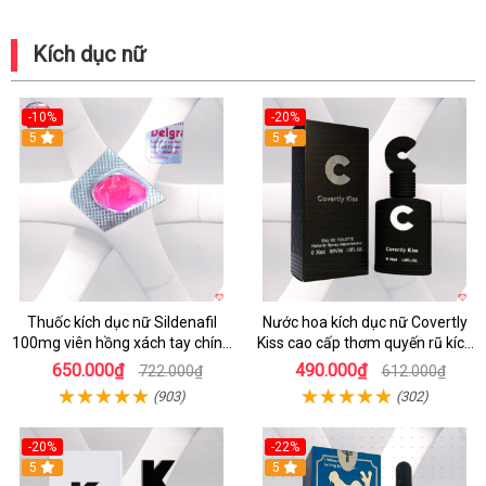
Kích dục nữ
-10%
-20%
5
5
Thuốc kích dục nữ Sildenafil
Nước hoa kích dục nữ Covertly
100mg viên hồng xách tay chính
Kiss cao cấp thơm quyến rũ kích
hãng
thích phái đẹp
650.000₫
490.000₫
722.000₫
612.000₫
(903)
(302)
-20%
-22%
5
Hot
5