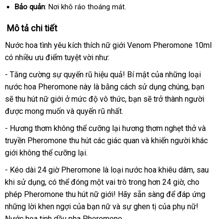
lý
hãng
Bảo quản
: Nơi khô ráo thoáng mát.
Mô tả chi tiết
Nước hoa tình yêu kích thích nữ giới Venom Pheromone 10ml
có nhiều ưu điểm tuyệt vời như:
- Tăng cường sự quyến rũ hiệu quả! Bí mật
địa
của
địa
những loại
nước hoa Pheromone này là bằng cách sử dụng chúng
chỉ
chỉ
quà
, bạn
thế
sẽ thu hút nữ giới ở mức độ vô thức
sản
, bạn
tận
sẽ trở thành người
tặng
giới
nơi
được
Thái
mong muốn
giá
và quyến rũ nhất.
xuất
nơi
bán
Lan
sỉ
- Hương thơm không thể cưỡng lại hương thơm nghẹt thở
đấu
và
truyền Pheromone thu hút
voucher
các giác quan
đánh
và khiến người khác
giá
giới không thể cưỡng lại.
giá
- Kéo dài 24 giờ Pheromone là loại nước hoa khiêu dâm
thông
, sau
khi sử dụng
chính
,
hàng
có thể đóng một vai trò trong hơn 24 giờ
kho
, cho
minh
phép Pheromone thu hút nữ giới! Hãy sẵn sàng
hãng
nhái
ở
để đáp ứng
hàng
sửa
những lời khen ngợi
nhanh
của bạn nữ
nội
và sự ghen tị
dịch
của phụ nữ!
đâu
chữ
Nước hoa tinh dầu pha Pheromone.
nhất
địa
vụ