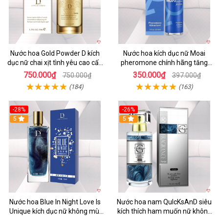
Nước hoa Gold Powder D kích
Nước hoa kích dục nữ Moai
dục nữ chai xịt tình yêu cao cấp
pheromone chính hãng tăng
chính hãng
ham muốn nhanh
750.000₫
350.000₫
750.000₫
397.000₫
(184)
(163)
-28%
-26%
5
5
Nước hoa Blue In Night Love Is
Nước hoa nam QuIcKsAnD siêu
Unique kích dục nữ không mùi
kích thích ham muốn nữ không