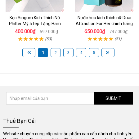
Kẹo Singum Kích Thích Nữ
Nước hoa kích thích nữ Duai
Philter Mỹ 5 tép Tặng Ham
Attraction For Her chính hãng
Muốn Gợi Tình
30ml giá tốt
400.000₫
650.000₫
597.000₫
747.000₫
(53)
(51)
1
2
3
4
5
SUBMIT
Thuê Bạn Gái
Website chuyên cung cấp các sản phẩm cao cấp dành cho tình yêu