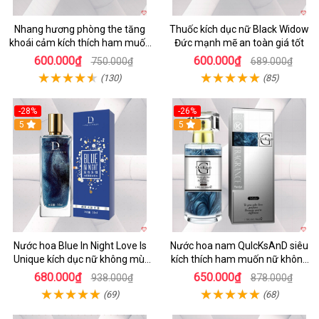
Nhang hương phòng the tăng
Thuốc kích dục nữ Black Widow
khoái cảm kích thích ham muốn
Đức mạnh mẽ an toàn giá tốt
nhẹ nhàng
600.000₫
600.000₫
750.000₫
689.000₫
(130)
(85)
-28%
-26%
5
5
Nước hoa Blue In Night Love Is
Nước hoa nam QuIcKsAnD siêu
Unique kích dục nữ không mùi
kích thích ham muốn nữ không
đỉnh cao
mùi
680.000₫
650.000₫
938.000₫
878.000₫
(69)
(68)