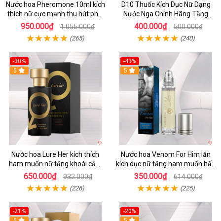
Nước hoa Pheromone 10ml kích
D10 Thuốc Kích Dục Nữ Dạng
thích nữ cực mạnh thu hút phái
Nước Nga Chính Hãng Tăng
đẹp
Ham Muốn Nhanh
950.000₫
400.000₫
1.055.000₫
500.000₫
(265)
(240)
-30%
-43%
5
5
Nước hoa Lure Her kích thích
Nước hoa Venom For Him lăn
ham muốn nữ tăng khoái cảm
kích dục nữ tăng ham muốn hấp
không mùi
dẫn
650.000₫
350.000₫
932.000₫
614.000₫
(226)
(225)
-21%
-20%
5
5