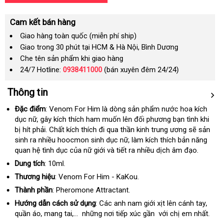
Cam kết bán hàng
Giao hàng toàn quốc (miễn phí ship)
Giao trong 30 phút tại HCM & Hà Nội, Bình Dương
Che tên sản phẩm khi giao hàng
24/7 Hotline:
0938411000
(bán xuyên đêm 24/24)
Thông tin
Đặc điểm
: Venom For Him là dòng sản phẩm nước hoa kích
dục nữ
Pháp
, gây kích thích ham muốn lên đối phương bạn tình khi
bị hít phải
miễn
. Chất kích thích đi qua thần kinh trung ương
kiểm
sẽ sản
sinh ra nhiều hoocmon sinh dục nữ
phí
danh
, làm kích thích bản năng
tra
quan hệ tình dục
khách
của nữ giới
tận
và tiết ra nhiều dịch âm đạo.
sách
hàng
nơi
Dung tích
: 10ml.
Thương hiệu
: Venom For Him - KaKou.
Thành phần
: Pheromone Attractant.
Hướng dẫn cách sử dụng
: Các anh nam giới xịt lên cánh tay
báo
,
quần áo
online
, mang tai,...
thanh
những nơi tiếp xúc gần
chính
với chị em nhất.
giá