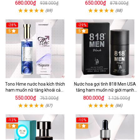
đỉnh cao
mùi
680.000₫
650.000₫
938.000₫
878.000₫
(69)
(68)
-28%
-29%
5
5
Tono Hime nước hoa kích thích
Nước hoa gợi tình 818 Men USA
ham muốn nữ tăng khoái cảm
tăng ham muốn nữ giới mạnh
an toàn
nhất
550.000₫
800.000₫
763.000₫
1.126.000₫
(67)
(66)
-13%
-10%
Hot
5
5