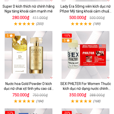
Super D kích thích nữ chính hãng
Lady Era 50mg viên kích dục nữ
Nga tăng khoái cảm mạnh mẽ
Pfizer Mỹ tăng khoái cảm chuẩn
chính hãng
280.000₫
500.000₫
411.000₫
500.000₫
(203)
(189)
5
-10%
5
Nước hoa Gold Powder D kích
SEX PHILTER For Women Thuốc
dục nữ chai xịt tình yêu cao cấp
kích dục nữ dạng nước chính
chính hãng
hãng Mỹ tốt nhất
750.000₫
350.000₫
750.000₫
388.000₫
(184)
(168)
-12%
-20%