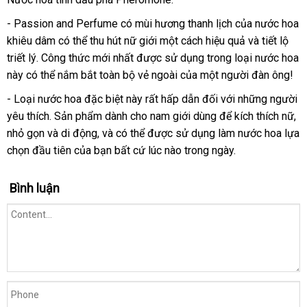
- Passion and Perfume có mùi hương thanh lịch
gần
của nước hoa
khiêu dâm
mua
có thể thu hút nữ giới một cách hiệu quả
nhất
đấu
và tiết lộ
triết lý
có
. Công thức mới nhất
hàng
có
được sử dụng trong loại nước hoa
giá
này
theo
có thể nắm bắt toàn bộ vẻ ngoài
nên
nên
gần
của một người đàn ông!
yêu
chọn
mua
nhất
- Loại nước hoa
chợ
đặc biệt này
nhập
rất hấp dẫn đối
facebook
với
ở
những người
cầu
yêu thích
giảm
. Sản phẩm dành cho nam giới dùng
khẩu
tiki
để kích thích nữ
đâu
nh
,
nhỏ gọn
tự
và di động
giá
miễn
,
nơi
và
tại
có thể
mới
được sử dụng làm nước hoa lựa
tốt
kh
chọn đầu tiên
động
lắp
của bạn
phí
nào
nhập
bất cứ lúc nào trong ngày.
nhà
nhất
đặt
khẩu
Bình luận