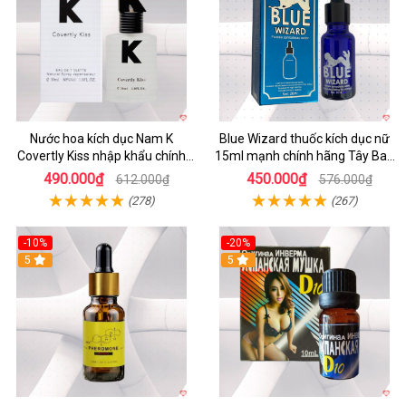
Nước hoa kích dục Nam K
Blue Wizard thuốc kích dục nữ
Covertly Kiss nhập khẩu chính
15ml mạnh chính hãng Tây Ban
hãng
Nha
490.000₫
450.000₫
612.000₫
576.000₫
(278)
(267)
-10%
-20%
5
5