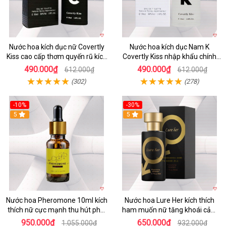
Nước hoa kích dục nữ Covertly
Nước hoa kích dục Nam K
Kiss cao cấp thơm quyến rũ kích
Covertly Kiss nhập khẩu chính
thích phái đẹp
hãng
490.000₫
490.000₫
612.000₫
612.000₫
(302)
(278)
-10%
-30%
5
5
Nước hoa Pheromone 10ml kích
Nước hoa Lure Her kích thích
thích nữ cực mạnh thu hút phái
ham muốn nữ tăng khoái cảm
đẹp
không mùi
950.000₫
650.000₫
1.055.000₫
932.000₫