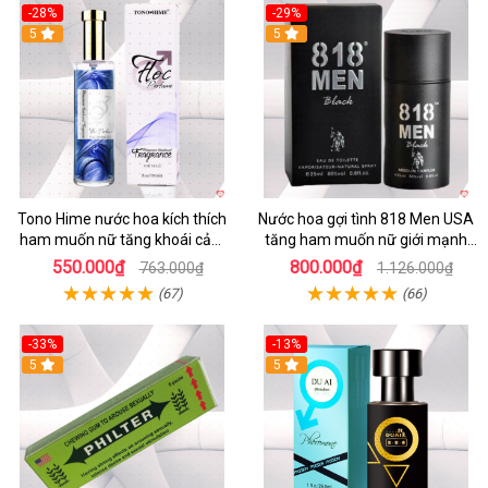
-28%
-29%
5
5
Tono Hime nước hoa kích thích
Nước hoa gợi tình 818 Men USA
ham muốn nữ tăng khoái cảm
tăng ham muốn nữ giới mạnh
an toàn
nhất
550.000₫
800.000₫
763.000₫
1.126.000₫
(67)
(66)
-33%
-13%
5
Hot
5