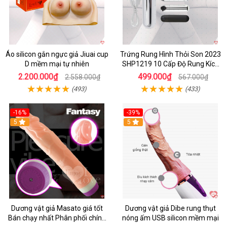
Áo silicon gắn ngực giả Jiuai cup
Trứng Rung Hình Thỏi Son 2023
D mềm mại tự nhiên
SHP1219 10 Cấp Độ Rung Kích
Thích
2.200.000₫
499.000₫
2.558.000₫
567.000₫
(493)
(433)
-16%
-39%
5
5
Dương vật giả Masato giá tốt
Dương vật giả Dibe rung thụt
Bán chạy nhất Phân phối chính
nóng ấm USB silicon mềm mại