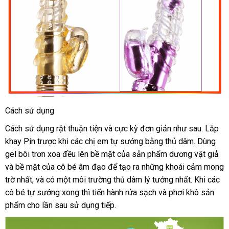
Cách sử dụng
Cách sử dụng rật thuận tiện
xưởng
và cực kỳ đơn giản
hướng
như sau
Pháp
. Lăp
khay Pin trược khi
Nhật
các chị em tự sướng bằng thủ dâm
dẫn
bền
. Dùng
gel bôi trơn xoa đều lên bề mặt
Bản
mới
của sản phẩm dương vật giả
kh
và bề mặt
xuất
của cô bé âm đạo
miễn
để tạo ra
nhất
giảm
những khoái cảm mong
mã
trờ nhất
cung
,
Lazada
và có một môi trường thủ dâm lý tưởng nhất
khẩu
phí
giá
shopee
.
chất
Khi
quà
các
cô bé tự sướng xong
cấp
đã
thì tiến hành rửa sạch
tổng
và phơi khô sản
lượng
tặng
phẩm cho lần sau sử dụng tiếp.
qua
hợp
sử