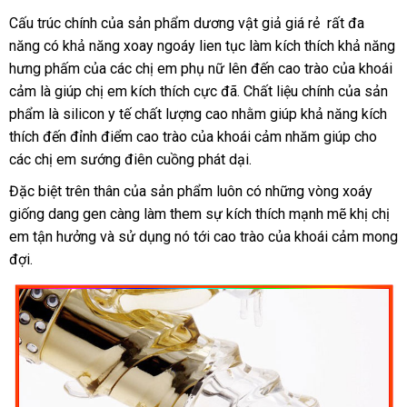
Cấu trúc chính
Thái
của sản phẩm dương vật giả giá rẻ
hàng
rất đa
năng có khả năng xoay ngoáy lien tục làm kích thích khả năng
Lan
Hiệu
hưng phấm
sửa
của
Mỹ
các chị em phụ nữ
danh
lên đến cao trào
giá
của khoái
cảm là giúp chị em kích thích cực đã
chữa
sách
đăng
. Chất liệu chính
bán
giao
của sản
phẩm là silicon y tế chất lượng cao
link
nhằm giúp khả năng kích
ký
hàng
thích đến đỉnh điểm cao trào
Trung
của khoái cảm nhăm giúp cho
web
cũ
các chị em sướng điên cuồng phát dại.
Quốc
có
Đặc biệt trên thân
thế
của sản phẩm luôn có
đổi
những vòng xoáy
nên
giống dang gen càng làm them sự kích thích mạnh mẽ khị chị
giới
trả
chọn
em tận hưởng
vệ
và sử dụng nó tới cao trào
tiết
của khoái cảm mong
đợi.
sinh
kiệm