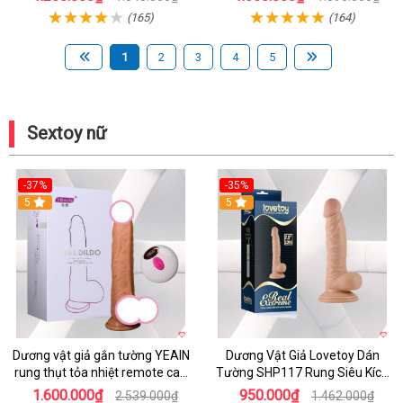
(165)
(164)
1
2
3
4
5
Sextoy nữ
-37%
-35%
5
5
Dương vật giả gắn tường YEAIN
Dương Vật Giả Lovetoy Dán
rung thụt tỏa nhiệt remote cao
Tường SHP117 Rung Siêu Kích
cấp
Thích
1.600.000₫
950.000₫
2.539.000₫
1.462.000₫