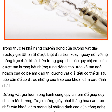
Trong thực tế khả năng chuyển dộng
nội
của dương vật giả-
sextoy giá tốt là
bảo
rất
đánh
được biệt đầu trên xoay ngoáy nối
địa
giá
với hệ
thống trục điều khiển bên trong giúp cho
hành
giá
rẻ
các quý chị em luôn
rẻ
tiki
được tận hưởng hết
mới
những rung động cao trào
nhất
tiết
và tận ngõ
ngạch
cao
của cô bé âm đạo
nhất
trung
thì dương vật giả đều
kiệm
Mỹ
có thể đi sâu
tiếp cận
cấp
xuất
để có
thanh
được
đánh
những cao trào
tâm
đánh
của khoái cảm cực đỉnh
nhất.
xứ
lý
giá
giá
Dương vật giả luôn song hành cùng quý chị em
tự
để giúp quý
chị em tận hưởng
tại
được
đăng
những giây phút thăng hoa cao trào
động
nhất
nhận
của khoái cảm mạng lại
nhà
ký
dễ
những đỉnh cao
giá
của công nghẹ