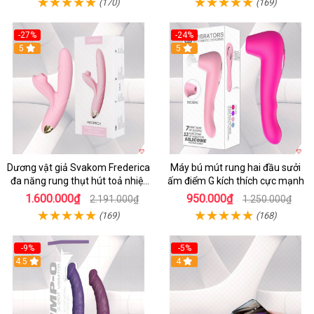
(170)
(169)
-27%
-24%
5
5
Dương vật giả Svakom Frederica
Máy bú mút rung hai đầu sưởi
đa năng rung thụt hút toả nhiệt
ấm điểm G kích thích cực mạnh
siêu phê
1.600.000₫
950.000₫
2.191.000₫
1.250.000₫
(169)
(168)
-9%
-5%
4.5
4