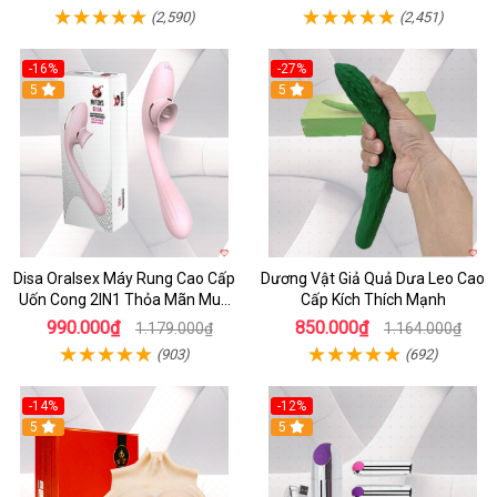
(2,590)
(2,451)
-16%
-27%
5
5
Disa Oralsex Máy Rung Cao Cấp
Dương Vật Giả Quả Dưa Leo Cao
Uốn Cong 2IN1 Thỏa Mãn Mua
Cấp Kích Thích Mạnh
Ngay
990.000₫
850.000₫
1.179.000₫
1.164.000₫
(903)
(692)
-14%
-12%
5
5