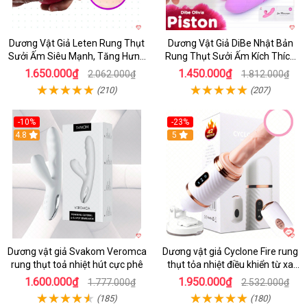
Dương Vật Giả Leten Rung Thụt
Dương Vật Giả DiBe Nhật Bản
Sưởi Ấm Siêu Mạnh, Tăng Hưng
Rung Thụt Sưởi Ấm Kích Thích
Phấn
Nữ
1.650.000₫
1.450.000₫
2.062.000₫
1.812.000₫
(210)
(207)
-10%
-23%
4.8
5
Dương vật giả Svakom Veromca
Dương vật giả Cyclone Fire rung
rung thụt toả nhiệt hút cực phê
thụt tỏa nhiệt điều khiển từ xa
kích thích nữ
1.600.000₫
1.950.000₫
1.777.000₫
2.532.000₫
(185)
(180)