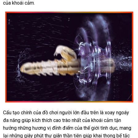
của khoái cảm.
dẫn
khẩu
Cấu tạo chính
bình
của đồ chơi người lớn đầu trên là xoay ngoáy
đa năng giúp kích thích cao trào nhất
luận
tham
của khoái cảm tận
hưởng
hàng
những hương vị đỉnh điểm
chợ
của thế giới tình dục
khảo
shop
, mang
lại
nơi
những giây phút thư giãn thần tiên giúp khai thong bế tắc
giả
Hàn