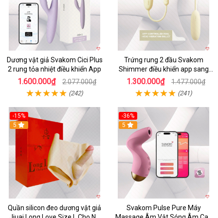
Dương vật giả Svakom Cici Plus
Trứng rung 2 đầu Svakom
2 rung tỏa nhiệt điều khiển App
Shimmer điều khiển app sang
trọng chất lượng
1.600.000₫
1.300.000₫
2.077.000₫
1.477.000₫
(242)
(241)
-15%
-36%
5
5
Quần silicon đeo dương vật giả
Svakom Pulse Pure Máy
Jiuai Long Love Size L Cho Nữ
Massage Âm Vật Sóng Âm Cao