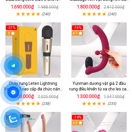
Đồng Tính
Cấp Điều Khiển App Đỉnh
1.690.000₫
1.800.000₫
1.988.000₫
2.812.000₫
(240)
(240)
-21%
-16%
5
4.7
Chày rung Leten Lightning
Yunman dương vật giả 2 đầu
Version 3 cao cấp đa chức năng
rung điều khiển từ xa cho les cao
kích thích
cấp
1.600.000₫
1.300.000₫
2.025.000₫
1.547.000₫
(238)
(235)
-34%
-14%
4.7
4.8