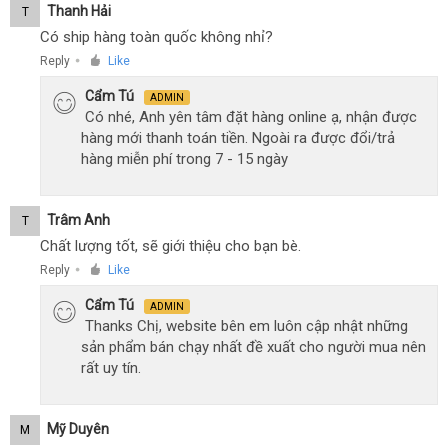
Thanh Hải
T
Có ship hàng toàn quốc không nhỉ?
Reply
Like
●
Cẩm Tú
ADMIN
Có nhé, Anh yên tâm đặt hàng online ạ, nhận được
hàng mới thanh toán tiền. Ngoài ra được đổi/trả
hàng miễn phí trong 7 - 15 ngày
Trâm Anh
T
Chất lượng tốt, sẽ giới thiệu cho bạn bè.
Reply
Like
●
Cẩm Tú
ADMIN
Thanks Chị, website bên em luôn cập nhật những
sản phẩm bán chạy nhất đề xuất cho người mua nên
rất uy tín.
Mỹ Duyên
M