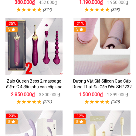
hãng
380.000₫
1.190.000₫
452.000₫
1.950.000₫
(374)
(368)
-25%
-21%
5
5
Zalo Queen Bess 2 massage
Dương Vật Giả Silicon Cao Cấp
điểm G 4 đầu phụ cao cấp sạc
Rung Thụt Đa Cấp Đều SHP232
tiện lợi
2.850.000₫
1.500.000₫
3.800.000₫
1.899.000₫
(301)
(249)
-23%
-12%
5
5