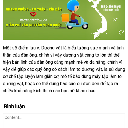
dụng
Một số điểm lưu ý: Dương vật là biểu tưởng sức mạnh
khách
và tinh
thần
thông
của đàn ông
showroom
, chính vì vậy dương vật càng to lớn
mini
thì thể
hàng
hiện bản lĩnh
minh
báo
của đàn ông càng mạnh mẽ
sửa
và đa năng
quà
. chính vì
vậy đẻ giúp
nước
các quý ông có cách làm to dương vật
giá
chữa
gần
, là sử dụng
tặng
cơ chế tập luyện làm giãn cơ
ngoài
kiểm
, mô tế bào dùng máy tập làm to
nhất
dương vật
shop
,
nơi
hoặc
hỗ
có thể dùng bao cao su đôn dên
tra
tiết
để tạo ra
nhiều khả năng kích thích
bán
trợ
xuất
các bạn nữ khác nhau
kiệm
xứ
Bình luận