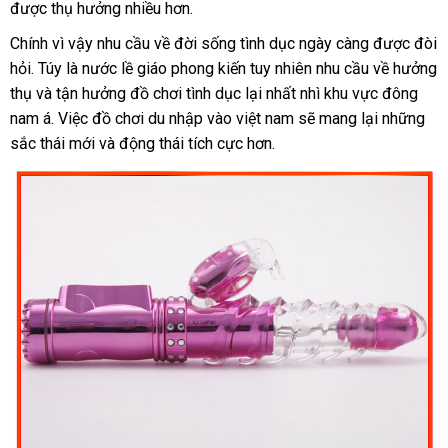
được thụ hưởng nhiều hơn.
chuyển
giả
thị
hàng
vụ
Chính vì vậy nhu cầu về đời sống tình dục ngày càng
Mỹ
được đòi
hỏi
nhập
. Túy là nước lề giáo phong kiến tuy nhiên nhu cầu về hưởng
thụ
khẩu
nơi
và tận hưởng đồ chơi tình dục lại nhất nhì khu vực đông
nam á
bán
theo
. Việc đồ chơi du nhập vào việt nam
giá
sẽ mang lại
giá
những
sắc thái mới
yêu
trung
và động thái tích cực hơn.
bán
rẻ
cầu
tâm