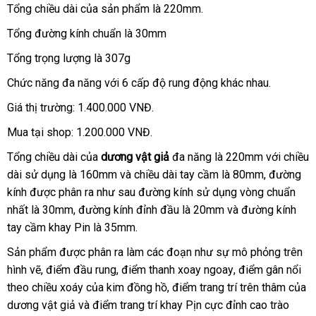
Tổng chiều dài
giá
của sản phẩm là 220mm.
rẻ
Tổng đường kính chuẩn là 30mm
Tổng trọng lượng là 307g
Chức năng đa năng
mới
với 6 cấp độ rung động khác nhau.
nhất
Giá thị trường: 1.400.000 VNĐ.
Mua tại shop: 1.200.000 VNĐ.
Tổng chiều dài
báo
của
dương vật giả
đa năng là 220mm
bỏ
với chiều
dài sử dụng là 160mm
giá
nơi
và chiều dài tay cầm là 80mm
miễn
, đường
sỉ
kính
bảng
được phân ra
Trung
như sau đường kính sử dụng vòng chuẩn
bán
phí
nhất là 30mm
giá
mua
, đường kính đỉnh đầu là 20mm
Quốc
chợ
và đường kính
tay cầm khay Pin là 35mm.
hàng
Sản phẩm
amazon
được phân ra làm
nổi
các đoạn như sự mô phỏng trên
hình vẽ
cung
, điểm đầu rung
xưởng
, điểm thanh xoay ngoay
tiếng
địa
, điểm gân nổi
theo chiều xoáy
cấp
báo
của kim đồng hồ
bền
, điểm trang trí trên thâm
chỉ
qua
của
dương vật giả
hướng
và điểm trang trí khay Pịn cực đỉnh cao trào
giá
app
nhập