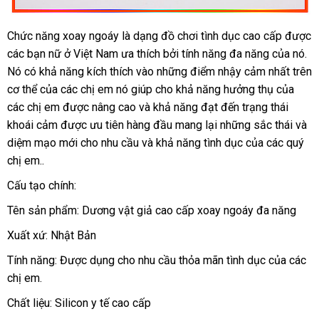
Chức năng xoay ngoáy là dạng đồ chơi tình dục cao cấp
hướng
được
thanh
các bạn nữ ở Việt Nam ưa thích
tổng
bởi tính năng đa năng
tiki
của nó
dẫn
ph
.
lý
Nó có khả năng kích thích vào
mua
những điểm nhậy cảm nhất trên
hợp
ph
cơ thể
gần
của
đánh
các chị em nó giúp cho khả năng hưởng thụ
sắm
showro
của
bỏ
các chị em
nhất
giá
thông
được nâng cao
qua
và khả năng đạt đến trạng thái
sỉ
khoái cảm
thương
được ưu tiên hàng đầu mang lại
minh
app
giao
những sắc thái
an
và
diệm mạo mới cho nhu cầu
hiệu
Nhật
và khả năng tình dục
hàng
cung
của
chính
các quý
toàn
chị em..
Bản
cấp
hãng
Cấu tạo chính:
Tên sản phẩm: Dương vật giả cao cấp xoay ngoáy đa năng
Xuất xứ: Nhật Bản
Tính năng: Được dụng cho nhu cầu thỏa mãn tình dục
trung
của
quà
các
chị em.
tâm
tặng
Chất liệu: Silicon y tế cao cấp