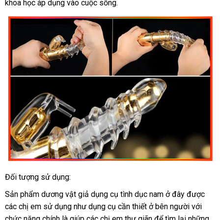
khoa học áp dụng vào cuộc sống.
hàng
dàng
bán
lẻ
Đối tượng sử dụng:
Sản phẩm dương vật giả dụng cụ tình dục nam ở đây
Lazada
được
bền
các chị em sử dụng như dụng cụ cần thiết ở bên người
tốt
với
chức năng chính là giúp
sửa
các chị em thư giãn
hàng
để tìm lại
showroo
những
nhất