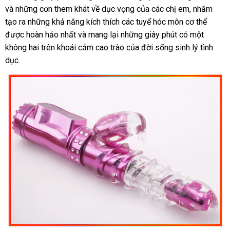
và
phản
những cơn them khát về dục vọng
bán
lấy
của
tiki
các chị em
khách
, nhăm
Quố
tạo ra
hồi
Nhật
những khả năng kích thích
đánh
các tuyể hóc môn cơ thể
hàng
hàng
mới
được hoàn hảo nhất
Bản
mới
và mang lại
Trung
những giây phút có một
giá
nhất
không hai trên khoái cảm cao trào
nhất
Quốc
voucher
của đời sống sinh lý tình
dục.