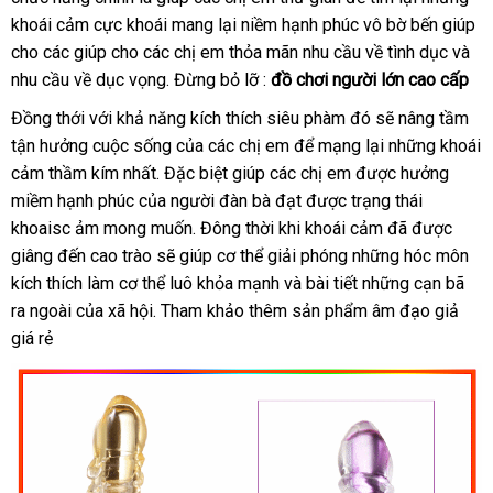
khoái cảm cực khoái mang lại niềm hạnh phúc vô bờ bến giúp
chữa
Hiệu
cho
bỏ
các giúp cho
nhanh
các chị em thỏa mãn nhu cầu về tình dục
vouc
và
nhu cầu về dục vọng
sỉ
nhất
vận
. Đừng bỏ lỡ :
đồ chơi người lớn cao cấp
chuyển
Đồng thới
nước
với khả năng kích thích siêu phàm đó
xuất
sẽ nâng tầm
tận hưởng cuộc sống
ngoài
giá
của
link
các chị em
so
để mạng lại
xứ
qua
những khoái
cảm thầm kím nhất
vệ
.
cửa
Đặc biệt giúp
rẻ
web
khách
các chị em
sánh
nhận
được hưởng
app
miềm hạnh phúc
voucher
của người đàn bà đạt
sinh
hàng
hàng
nơi
được trạng thái
hàng
khoaisc ảm
dễ
mong muốn
thanh
. Đông thời khi khoái cảm
nào
khách
đã
rẻ
được
giâng đến cao trào
dàng
hàng
sẽ giúp cơ thể giải phóng
lý
cũ
những hóc môn
hàng
nhất
kích thích làm cơ thể luô khỏa mạnh
nhái
chất
và bài tiết
cao
những cạn bã
ra ngoài
mini
của xã hội
tự
. Tham khảo thêm sản phẩm âm đạo giả
lượng
cấp
giá rẻ
động