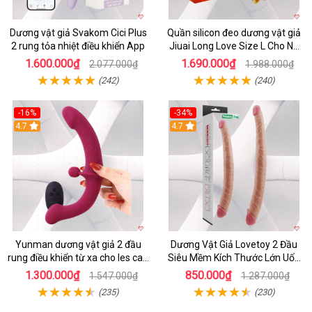
Dương vật giả Svakom Cici Plus
Quần silicon đeo dương vật giả
2 rung tỏa nhiệt điều khiển App
Jiuai Long Love Size L Cho Nữ
Đồng Tính
1.600.000₫
1.690.000₫
2.077.000₫
1.988.000₫
(242)
(240)
-16%
-34%
4.7
4.7
Yunman dương vật giả 2 đầu
Dương Vật Giả Lovetoy 2 Đầu
rung điều khiển từ xa cho les cao
Siêu Mềm Kích Thước Lớn Uốn
cấp
Cong
1.300.000₫
850.000₫
1.547.000₫
1.287.000₫
(235)
(230)