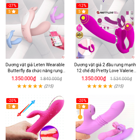
-27%
-12%
5
5
Dương vật giả Leten Wearable
Dương vật giả 2 đầu rung mạnh
Butterfly đa chức năng rung
12 chế độ Pretty Love Valerie
mạnh điều khiển app bluetooth
mua ngay
1.350.000₫
1.350.000₫
1.840.000₫
1.534.000₫
(215)
(215)
-20%
-20%
5
5