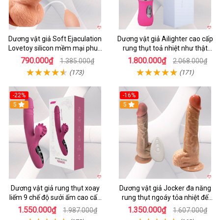
Dương vật giả Soft Ejaculation
Dương vật giả Ailighter cao cấp
Lovetoy silicon mềm mại phun
rung thụt toả nhiệt như thật
nước kích thích
tăng khoái cảm
790.000₫
1.800.000₫
1.385.000₫
2.068.000₫
(173)
(171)
-22%
-16%
5
5
Dương vật giả rung thụt xoay
Dương vật giả Jocker đa năng
liếm 9 chế độ sưởi ấm cao cấp
rung thụt ngoáy tỏa nhiệt đế
Yeain Hot Whell
dính tường
1.550.000₫
1.350.000₫
1.987.000₫
1.607.000₫