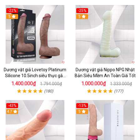
-22%
-25%
5
5
Dương vật giả Lovetoy Platinum
Dương vật giả Nippo NPG Nhật
Silicone 10.5inch siêu thực gắn
Bản Siêu Mềm An Toàn Giá Tốt
tường
1.400.000₫
1.000.000₫
1.794.000₫
1.333.000₫
(180)
(177)
-43%
-13%
4.7
5