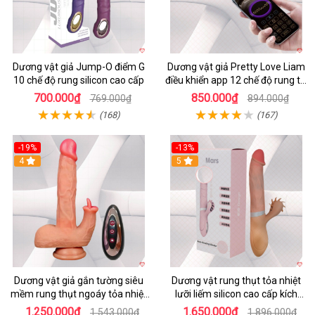
Dương vật giả Jump-O điểm G
Dương vật giả Pretty Love Liam
10 chế độ rung silicon cao cấp
điều khiển app 12 chế độ rung tai
thỏ siêu hot
700.000₫
850.000₫
769.000₫
894.000₫
(168)
(167)
-19%
-13%
4
5
Dương vật giả gắn tường siêu
Dương vật rung thụt tỏa nhiệt
mềm rung thụt ngoáy tỏa nhiệt
lưỡi liếm silicon cao cấp kích
tăng khoái cảm
thích tối đa
1.250.000₫
1.650.000₫
1.543.000₫
1.896.000₫