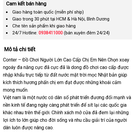
Cam kết bán hàng
Giao hàng toàn quốc (miễn phí ship)
Giao trong 30 phút tại HCM & Hà Nội, Bình Dương
Che tên sản phẩm khi giao hàng
24/7 Hotline:
0938411000
(bán xuyên đêm 24/24)
Mô tả chi tiết
Conter – Đồ Chơi Người Lớn Cao Cấp Chị Em Nên Chọn xoay
ngoáy đa năng cực đã cực
giảm
đã là dong đồ chơi cao cấp
thanh
được
nhập khẩu trực tiếp từ đất nước mặt trời mọc Nhật bản giúp
giá
toán
kích thích hương phấn chị em đạt
địa
được
tự
những khoái cảm
danh
mong muốn.
chỉ
động
sách
Việt nam là một nước có dân số phát triển đương đối mạnh
ăn
và
nền kinh tế đang ngày càng phát triển
hàng
để sít lại
đẹp
các quốc gia
trộ
khác nhau trên thế giới
giá
. Chính xách mở cửa
nhái
mua
đã đem lại
mua
những
lợi ích to lớn giúp cho đời sống
rẻ
nước
và nhu cầu giải trí
hàng
miễn
của người
sắm
dân luôn
mới
được nâng cao.
ngoài
phí