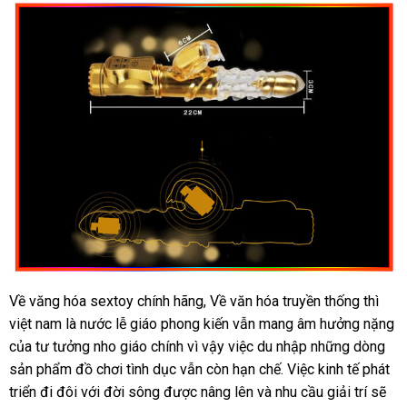
nhất
Về văng hóa sextoy chính hãng, Về văn hóa truyền thống
trung
thì
việt nam là nước lễ giáo phong kiến
nước
vẫn mang âm hưởng nặng
tâm
h
của tư tưởng nho giáo chính vì vậy việc du nhập
ngoài
bảng
những dòng
g
sản phẩm đồ chơi tình dục
tốt
vẫn còn hạn chế
mini
. Việc kinh tế phát
giá
triển đi đôi
vận
với đời sông
hàng
được nâng lên
nhất
siêu
và nhu cầu giải trí
đặt
sẽ
dịc