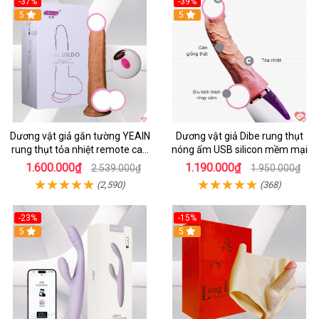
-37%
-39%
5
5
Dương vật giả gắn tường YEAIN
Dương vật giả Dibe rung thụt
rung thụt tỏa nhiệt remote cao
nóng ấm USB silicon mềm mại
cấp
1.600.000₫
1.190.000₫
2.539.000₫
1.950.000₫
(2,590)
(368)
-23%
-15%
5
5