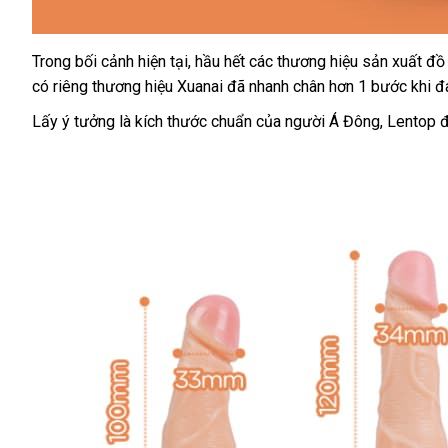
Trong bối cảnh
Mỹ
hiện tại
nổi
, hầu hết
danh
các thương hiệu sản xuất đồ
có
tốt
riêng thương hiệu Xuanai
tiếng
Pháp
đã nhanh chân hơn 1 bước khi 
sách
nhất
Lấy ý tưởng là kích thước chuẩn
facebook
của người Á Đông
địa
, Lentop
chỉ
x