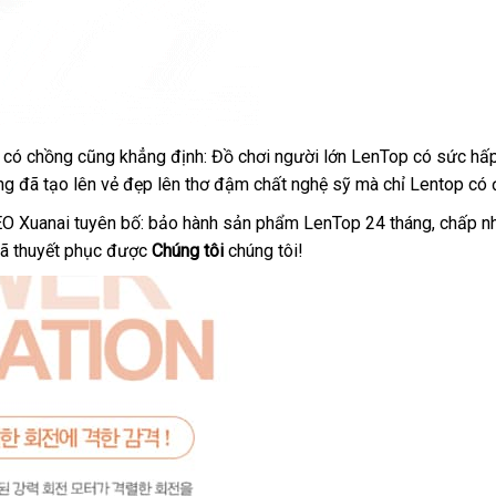
 có chồng
lớn
cũng khẳng định: Đồ chơi người lớn LenTop có sức hấp
àng
link
đã tạo lên vẻ đẹp lên thơ đậm chất nghệ sỹ
nội
mà chỉ Lentop có
web
địa
EO Xuanai tuyên bố: bảo hành sản phẩm LenTop 24 tháng
bảo
, chấp n
c
ã thuyết phục
dịch
được
Chúng tôi
chúng tôi!
hành
vụ