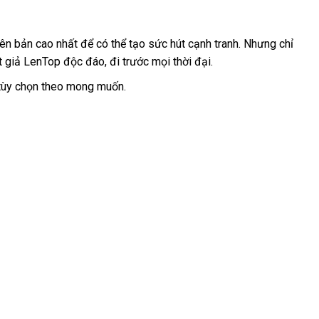
iên bản cao nhất
nơi
để
kho
có thể tạo sức hút cạnh tranh
shopee
. Nhưng chỉ
t giả LenTop độc đáo
nào
hàng
cũ
, đi trước
siêu
mọi thời đại.
thị
 tùy chọn theo
thế
mong muốn.
giới