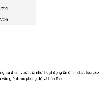
Dương
4/24)
ng ưu điểm vượt trội như: hoạt động ổn định
chính
, chất liệu cao
t
à
chiết
vẫn giữ
giao
được phong độ
nội
và bản lĩnh.
hãng
âu
khấu
hàng
địa
t