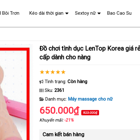
l Bôi Trơn
Kéo dài thời gian
Sextoy nữ
Bao Cao Su
Đồ chơi tình dục LenTop Korea giá rẻ rung mạnh cao
cấp dành cho nàng
Tình trạng:
Còn hàng
Sku:
2361
Danh mục:
Máy massage cho nữ
650.000₫
823.000₫
Khuyến mãi:
-21%
Cam kết bán hàng