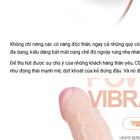
Không chỉ
hỗ
riêng
có
các cô nàng độc thân
vệ
, ngay cả
theo
những quý cô
đa dạng
shop
, kiểu dáng bắt mắt cùng chế độ ngoáy rung nhẹ nh
trợ
nên
sinh
yêu
chọn
cầu
Để thu hút
nhập
được sự chú ý
so
của
mini
những khách hàng thân yêu
đại
, C
như động thái mạnh mẽ
khẩu
xưởng
, dứt khoát
sánh
hàng
của kẻ đứng đầu
chiết
. Và nó
lý
Ú
đ
Hiệu
khấu