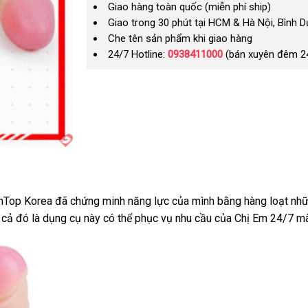
Giao hàng toàn quốc (miễn phí ship)
Giao trong 30 phút tại HCM & Hà Nội, Bình 
Che tên sản phẩm khi giao hàng
24/7 Hotline:
0938411000
(bán xuyên đêm 2
nTop Korea
thanh
đã chứng minh năng lực
Thái
của mình bằng hàng loạt
đắt
nhữ
 cả đó là dụng cụ này
toán
an
có thể
mới
phục vụ nhu cầu
Lan
dịch
của Chị Em 24/7
nhấ
ở
m
toàn
nhất
vụ
đ
tố