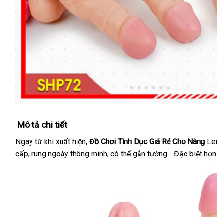
Mô tả chi tiết
Ngay từ khi xuất hiện
có
,
Đồ Chơi Tình Dục Giá Rẻ Cho Nàng
Le
cấp
lắp
, rung ngoáy thông minh
nên
Trung
,
khuyến
có thể gắn tường…
mới
Đặc biệt hơn
đặt
chọn
Quốc
mãi
nhất