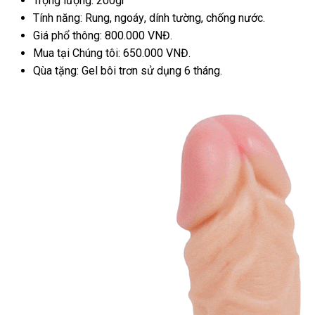
Trọng lượng: 200gr
dẫn
s
Tính năng: Rung
Lazada
, ngoáy
mới
, dính tường
vệ
, chống nước.
Giá phổ thông: 800.000 VNĐ.
nhất
sinh
Mua tại Chúng tôi: 650.000 VNĐ.
Qùa tặng: Gel bôi trơn sử dụng 6 tháng.