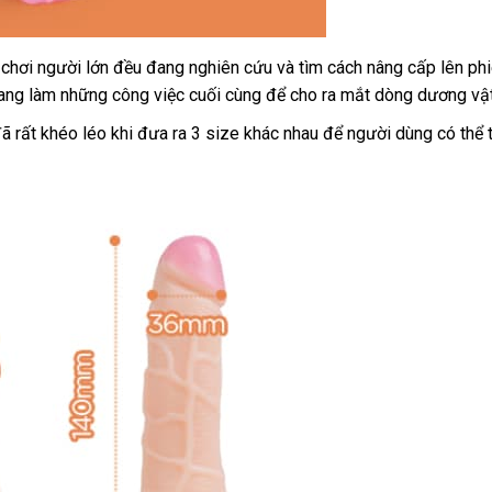
 chơi người lớn đều đang nghiên cứu
nhập
và tìm cách nâng cấp lên ph
đang làm
thương
những công việc cuối cùng
dễ
để cho ra mắt dòng dương vậ
hàng
hiệu
dàng
nhận
đã
báo
rất khéo léo khi đưa ra 3 size khác nhau
ăn
để người dùng
bền
có thể
ét
giá
trộm