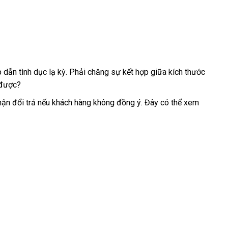
 dẫn tình dục lạ kỳ
kiểm
. Phải chăng sự kết hợp giữa kích thước
phụ
được?
tra
kiện
hận đổi trả
an
nếu khách hàng không đồng ý
đánh
. Đây
shop
có thể xem
toàn
giá