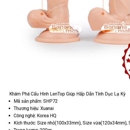
Khám Phá Cấu Hình LenTop Giúp Hấp Dẫn Tình Dục Lạ Kỳ
Mã sản phẩm: SHP72
Thương hiệu: Xuanai
Công nghệ: Korea HQ
Kích thước: Size nhỏ(100x33mm)
hướng
, Size vừa(120x34mm)
m
,