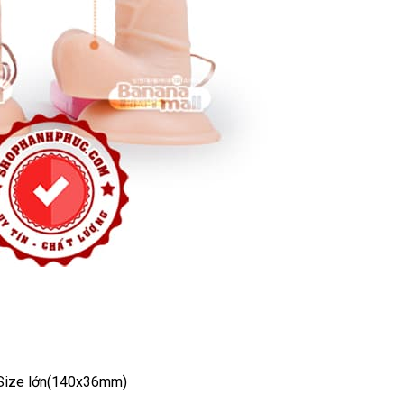
ua
 Size lớn(140x36mm)