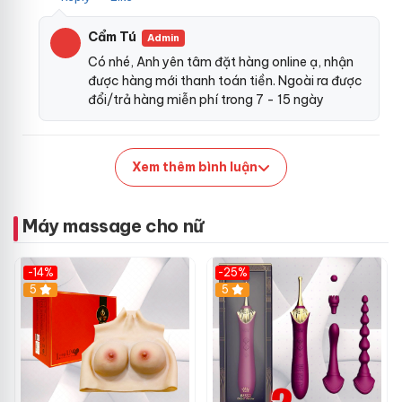
yêu thích khoái cảm ở núm vú hay âm vật
facebook
thì
Cẩm Tú
Admin
máy massage Belle là một dụng cụ
mua sắm
rất đáng
bảo
Có nhé, Anh yên tâm đặt hàng online ạ, nhận
hành
để thử.
được hàng mới thanh toán tiền. Ngoài ra được
đổi/trả hàng miễn phí trong 7 - 15 ngày
Xem thêm bình luận
Máy massage cho nữ
-14%
-25%
5
5