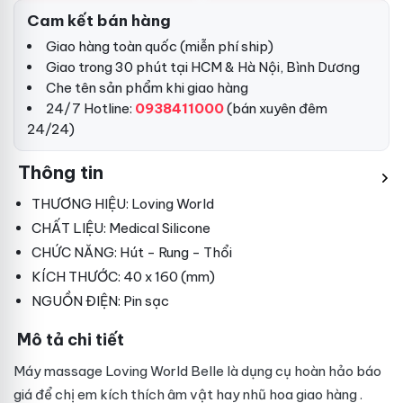
Cam kết bán hàng
Giao hàng toàn quốc (miễn phí ship)
Giao trong 30 phút tại HCM & Hà Nội, Bình Dương
Che tên sản phẩm khi giao hàng
24/7 Hotline:
0938411000
(bán xuyên đêm
24/24)
Thông tin
THƯƠNG HIỆU: Loving World
CHẤT LIỆU: Medical Silicone
CHỨC NĂNG: Hút - Rung - Thổi
KÍCH THƯỚC:
40
x
160
(mm)
NGUỒN ĐIỆN: Pin sạc
Mô tả chi tiết
Máy massage Loving World Belle
là dụng cụ hoàn hảo
báo
giá
để chị em kích thích âm vật hay nhũ hoa
giao hàng
.