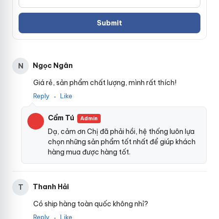
Ngọc Ngân
N
Giá rẻ, sản phẩm chất lượng, mình rất thích!
Reply
Like
●
Cẩm Tú
Admin
Dạ, cảm ơn Chị đã phải hồi, hệ thống luôn lựa
chọn những sản phẩm tốt nhất để giúp khách
hàng mua được hàng tốt.
Đường cong tuyệt đẹp này kết thúc
thảo luận
với silicone
lắp đặt
được tách thành hai lưỡi nhỏ
ở cuối
theo yêu cầu
.
Thanh Hải
T
Tại đây chức năng rung
phụ kiện
sẽ
giảm giá
dao động
Thái
Có ship hàng toàn quốc không nhỉ?
Lan
với
nhanh nhất
những tần số mạnh mẽ
an toàn
, cho
bạn thêm trải nghiệm mới lạ
khuyến mãi
.
tự động
Nếu bạn
Reply
Like
●