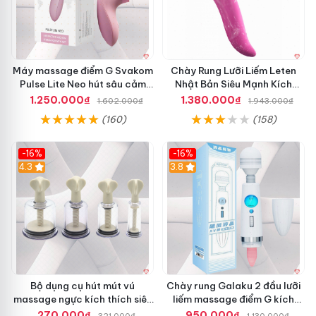
trong khoảng thời gian này
đổi trả
. Chị em
link web
cũng
thế giới
có thể mang theo
giá rẻ
để giải tỏa nhu cầu trong
danh sách
các chuyến đi công tác hay du lịch ngắn ngày
Trung Quốc
nhé.
Máy massage điểm G Svakom
Chày Rung Lưỡi Liếm Leten
Pulse Lite Neo hút sâu cảm
Nhật Bản Siêu Mạnh Kích
ứng app bluetooth
Thích Mua Ngay
1.250.000₫
1.380.000₫
1.602.000₫
1.943.000₫
(160)
(158)
-16%
-16%
4.3
3.8
Bộ dụng cụ hút mút vú
Chày rung Galaku 2 đầu lưỡi
massage ngực kích thích siêu
liếm massage điểm G kích
sướng mới lạ
thích cực mạnh
270.000₫
950.000₫
321.000₫
1.130.000₫