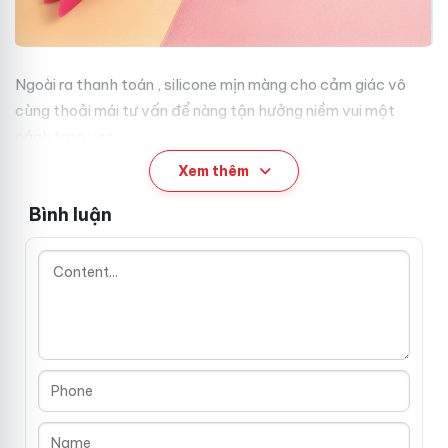
Ngoài ra
thanh toán
, silicone mịn màng cho cảm giác vô
cùng thoải mái
tư vấn
để nàng tận hưởng niềm vui một
cách trọn vẹn.
Xem thêm
Thiết kế công thái học - Tối ưu công năng
Bình luận
Loving World Belle
là một đường cong hoàn hảo nằm gọn
trong vòng tay bạn.
Thiết kế công thái học
bảng giá
với
phần đầu có lỗ tròn nhỏ dành cho chức năng hút thổi
đấu
giá
. Dụng cụ thủ dâm
vệ sinh
sẽ ôm trọn lấy hột le hay đầu
ti
tiết kiệm
của nàng
nhập hàng
,
tiết kiệm
sau đó kích
thích liên hồi trong không gian hẹp cho cảm giác tê tái đầy
sung sướng.