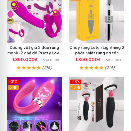
Dương vật giả 2 đầu rung
Chày rung Leten Lightning 2
mạnh 12 chế độ Pretty Love
phát nhiệt rung đa tần
Valerie mua ngay
massage toàn thân kích thích
1.350.000₫
1.350.000₫
1.534.000₫
1.551.000₫
(215)
(214)
-31%
-18%
5
4.6