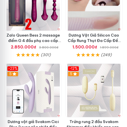
Zalo Queen Bess 2 massage
Dương Vật Giả Silicon Cao
điểm G 4 đầu phụ cao cấp
Cấp Rung Thụt Đa Cấp Đều
sạc tiện lợi
SHP232
2.850.000₫
1.500.000₫
3.800.000₫
1.899.000₫
(301)
(249)
-23%
-12%
5
5
Dương vật giả Svakom Cici
Trứng rung 2 đầu Svakom