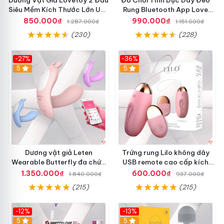
Dương Vật Giả Lovetoy 2 Đầu
Đồ Chơi Tình Dục Dây Đeo
Siêu Mềm Kích Thước Lớn Uốn
Rung Bluetooth App Love
Cong
Spouse Cho Les
850.000₫
990.000₫
1.287.000₫
1.151.000₫
(230)
(228)
-27%
-36%
5
5
Dương vật giả Leten
Trứng rung Lilo không dây
Wearable Butterfly đa chức
USB remote cao cấp kích
năng rung mạnh điều khiển
thích nữ
1.350.000₫
600.000₫
1.840.000₫
937.000₫
app bluetooth
(215)
(215)
-12%
-13%
5
5