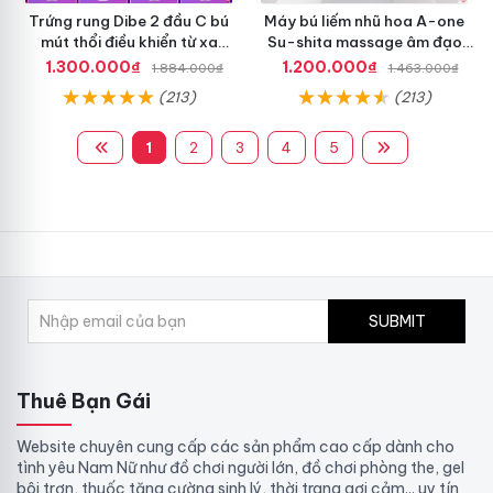
Trứng rung Dibe 2 đầu C bú
Máy bú liếm nhũ hoa A-one
mút thổi điều khiển từ xa
Su-shita massage âm đạo
silicon cao cấp kích thích
rung đa chế độ
1.300.000₫
1.200.000₫
1.884.000₫
1.463.000₫
điểm G
(213)
(213)
1
2
3
4
5
SUBMIT
Thuê Bạn Gái
Website chuyên cung cấp các sản phẩm cao cấp dành cho
tình yêu Nam Nữ như đồ chơi người lớn, đồ chơi phòng the, gel
bôi trơn, thuốc tăng cường sinh lý, thời trang gợi cảm... uy tín