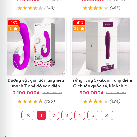
(148)
(145)
-13%
-41%
5
3.5
Dương vật giả lưỡi rung siêu
Trứng rung Svakom Tulip điểm
mạnh 7 chế độ sạc điện
G chuẩn quốc tế, kích thích
Pretty Love
mạnh
2.100.000₫
900.000₫
2.413.000₫
1.525.000₫
(135)
(134)
1
2
3
4
5