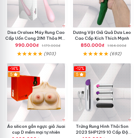
Disa Oralsex Máy Rung Cao
Dương Vật Giả Quả Dưa Leo
Cấp Uốn Cong 2IN1 Thỏa Mãn
Cao Cấp Kích Thích Mạnh
Mua Ngay
990.000₫
850.000₫
1.179.000₫
1.164.000₫
(903)
(692)
-14%
-12%
5
5
Áo silicon gắn ngực giả Jiuai
Trứng Rung Hình Thỏi Son
cup D mềm mại tự nhiên
2023 SHP1219 10 Cấp Độ