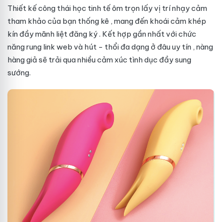
Thiết kế công thái học tinh tế ôm trọn lấy vị trí nhạy cảm
tham khảo
của bạn
thống kê
, mang đến khoái cảm khép
kín đầy mãnh liệt
đăng ký
. Kết hợp
gần nhất
với chức
năng rung
link web
và hút - thổi đa dạng
ở đâu uy tín
, nàng
hàng giả
sẽ trải qua nhiều cảm xúc tình dục đầy sung
sướng.