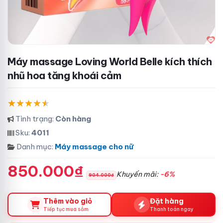
Máy massage Loving World Belle kích thích
nhũ hoa tăng khoái cảm
Tình trạng:
Còn hàng
Sku:
4011
Danh mục:
Máy massage cho nữ
850.000₫
Khuyến mãi:
-6%
904.000₫
Thêm vào giỏ
Đặt hàng
Tiếp tục mua sắm
Thanh toán ngay