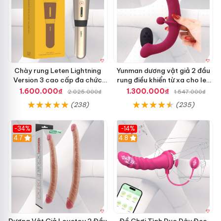
Chày rung Leten Lightning
Yunman dương vật giả 2 đầu
Version 3 cao cấp đa chức
rung điều khiển từ xa cho les
năng kích thích
cao cấp
1.600.000₫
1.300.000₫
2.025.000₫
1.547.000₫
(238)
(235)
-34%
-14%
4.7
4.8