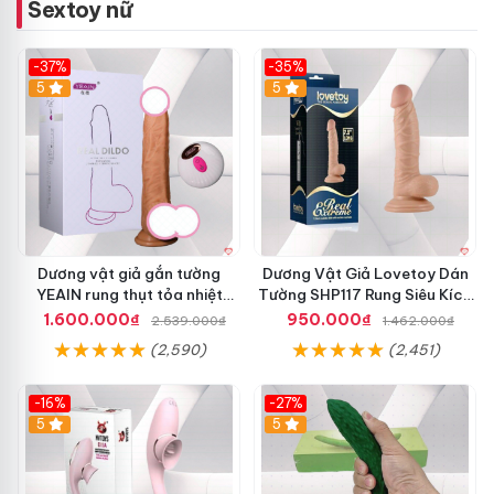
Sextoy nữ
-37%
-35%
5
5
Dương vật giả gắn tường
Dương Vật Giả Lovetoy Dán
YEAIN rung thụt tỏa nhiệt
Tường SHP117 Rung Siêu Kích
remote cao cấp
Thích
1.600.000₫
950.000₫
2.539.000₫
1.462.000₫
(2,590)
(2,451)
-16%
-27%
5
5