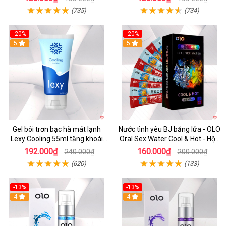
(735)
(734)
-20%
-20%
Hot
5
Hot
5
Gel bôi trơn bạc hà mát lạnh
Nước tình yêu BJ băng lửa - OLO
Lexy Cooling 55ml tăng khoái
Oral Sex Water Cool & Hot - Hộp
cảm
4 cặp
192.000₫
160.000₫
240.000₫
200.000₫
(620)
(133)
-13%
-13%
Hot
4
Hot
4