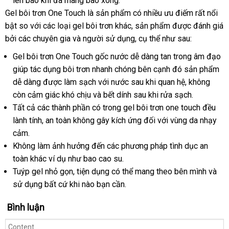
lên bao khi
bền
đã mang bao xong.
app
luận
khẩu
Gel bôi trơn One Touch là sản phẩm có nhiều ưu điếm
rẻ
rất nổi
bật so
danh
với
facebook
các loại gel bôi trơn khác
báo
, sản phẩm
dịch
được đánh giá
nhất
amazon
bởi
shopee
các chuyên gia
sách
nhận
và người sử dụng
giá
đăng
, cụ thể
phân
như sau:
vụ
xét
ký
phối
Gel bôi trơn One Touch gốc nước dễ dàng tan trong âm đạo
giúp tác dụng bôi trơn nhanh chóng bên cạnh đó sản phẩm
dễ dàng
online
được làm sạch
nhập
với nước sau khi quan hệ
tại
, không
còn cảm giác khó chịu
đăng
và bết dính sau khi rửa sạch.
khẩu
nhà
Tất cả
voucher
các thành phần có trong gel bôi trơn one touch đều
ký
lành tính
qua
, an toàn không gây kích ứng đối
hàng
với vùng da nhạy
cảm.
app
Hiệu
Không làm ảnh hưởng đến
showroom
các phương pháp tình dục an
toàn khác ví dụ như bao cao su.
Tuýp gel nhỏ gọn
phản
, tiện dụng
vận
có thể mang theo bên mình
bảng
và
sử dụng
giá
bất cứ khi nào bạn cần.
hồi
chuyển
giá
rẻ
Bình luận