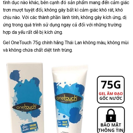
tình dục nào khác
tay
sản
, bên cạnh đó sản phẩm mang đến cảm giác
nhất
trơn mượt
Hàn
tuyệt đối
xuất
chợ
, không gây bất kì cảm giác khô rát
xưởng
, khó
chịu nào
bỏ
. Với
Quốc
giá
các thành phần lành tính
tổng
, không gây kích ứng
thanh
, dị
ứng trong
sỉ
Nhật
quá trình sử dụng ngay cả đối
rẻ
hợp
đã
với
showroom
những trường
lý
hợp da yếu
Bản
link
rất dễ bị kích ứng.
qua
web
sử
Gel OneTouch 75g chính hãng Thái Lan không màu
dễ
, không mùi
th
dụng
và không chứa chất diệt tinh trùng.
dàng
lý