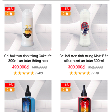
-28%
-15%
Hot
5
Hot
5
Gel bôi trơn tinh trùng Cokelife
Gel bôi trơn tinh trùng Nhật Bản
300ml an toàn thăng hoa
siêu mượt an toàn 300ml
490.000₫
300.000₫
680.000₫
352.000₫
(942)
(920)
-19%
-18%
5
5