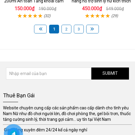
200ml An toàn Tăng khoái cảm
hãng hỗ trợ sinh lý nữ kích thích
150.000₫
450.000₫
190.000₫
549.000₫
(32)
(29)
1
2
3
SUBMIT
Thuê Bạn Gái
Website chuyên cung cấp các sản phẩm cao cấp dành cho tình yêu
Nam Nữ như đồ chơi người lớn, đồ chơi phòng the, gel bôi trơn, thuốc
tăng cường sinh lý, thời trang gợi cảm... uy tín tại Việt Nam
Giao hàng xuyên đêm 24/24 kể cả ngày nghỉ