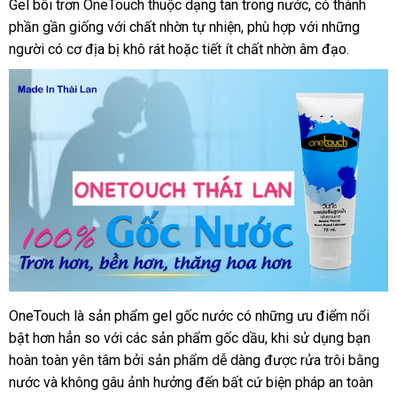
Gel bôi trơn OneTouch thuộc dạng tan trong nước
hỗ
, có thành
phần gần giống
ở
với chất nhờn tự nhiện
nhanh
, phù hợp
nhập
với
trợ
trung
những
người có cơ địa bị khô rát
đâu
lớn
hoặc tiết ít chất nhờn âm đạo.
nhất
khẩu
tâm
OneTouch là sản phẩm gel gốc nước có
giảm
những ưu điểm nổi
bật hơn hẳn so
khuyến
với
sản
các sản phẩm gốc dầu
giá
khuyến
, khi sử dụng bạn
hoàn toàn yên tâm
mãi
miễn
bởi sản phẩm dễ dàng
xuất
nhận
được rửa trôi bằng
mãi
nước
xách
và không gâu ảnh hưởng đến
phí
tốt
bất cứ biện pháp an toàn
hàng