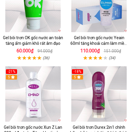
Gel bôi trơn OK gốc nước an toàn
Gel bôi trơn gốc nước Yeain
tăng ẩm giảm khô rát âm đạo
60ml tăng khoái cảm làm mềm
mượt
60.000₫
110.000₫
94.000₫
151.000₫
(36)
(34)
-21%
-18%
Hot
5
5
Gel bôi trơn gốc nước Xun Z Lan
Gel bôi trơn Durex 2in1 chính