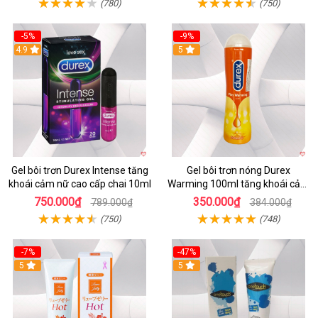
(780)
(750)
-5%
-9%
4.9
Hot
5
Gel bôi trơn Durex Intense tăng
Gel bôi trơn nóng Durex
khoái cảm nữ cao cấp chai 10ml
Warming 100ml tăng khoái cảm
kích thích
750.000₫
350.000₫
789.000₫
384.000₫
(750)
(748)
-7%
-47%
5
5