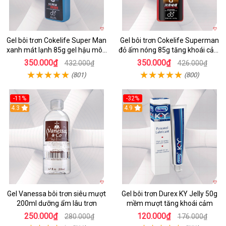
Gel bôi trơn Cokelife Super Man
Gel bôi trơn Cokelife Superman
xanh mát lạnh 85g gel hậu môn
đỏ ấm nóng 85g tăng khoái cảm
gay an toàn
giảm đau
350.000₫
350.000₫
432.000₫
426.000₫
(801)
(800)
-11%
-32%
Hot
4.3
Hot
4.9
Gel Vanessa bôi trơn siêu mượt
Gel bôi trơn Durex KY Jelly 50g
200ml dưỡng ẩm lâu trơn
mềm mượt tăng khoái cảm
250.000₫
120.000₫
280.000₫
176.000₫