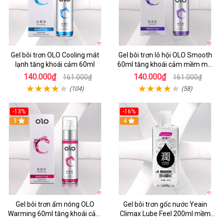
Gel bôi trơn OLO Cooling mát
Gel bôi trơn lô hội OLO Smooth
lạnh tăng khoái cảm 60ml
60ml tăng khoái cảm mềm mại
an toàn
140.000₫
140.000₫
161.000₫
161.000₫
(104)
(58)
-13%
-16%
3
Hot
4
Gel bôi trơn ấm nóng OLO
Gel bôi trơn gốc nước Yeain
Warming 60ml tăng khoái cảm
Climax Lube Feel 200ml mềm