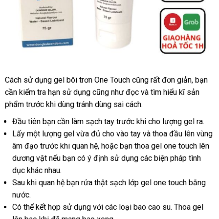
Cách sử dụng gel bôi trơn One Touch
thanh
cũng
chiết
rất đơn giản
ở
, bạn
cần kiểm tra hạn sử dụng
nhập
cũng như đọc
lý
giao
và tìm hiểu kĩ sản
khấu
đâu
phẩm trước khi dùng tránh dùng sai cách.
hàng
hàng
Đầu tiên bạn cần làm sạch tay trước khi cho lượng gel ra.
Lấy một lượng gel vừa đủ cho vào tay
thanh
và thoa đầu lên vùng
âm đạo trước khi quan hệ
cửa
,
giá
hoặc bạn thoa gel one touch lên
lý
dương vật
có
nếu bạn có ý định sử dụng
hàng
bán
giá
các biện pháp tình
dục khác nhau.
nên
bán
Sau khi quan hệ bạn rửa thật sạch lớp gel one touch bằng
mua
lẻ
nước.
Có thể kết hợp sử dụng
qua
với
thảo
các loại bao cao su
xuất
. Thoa gel