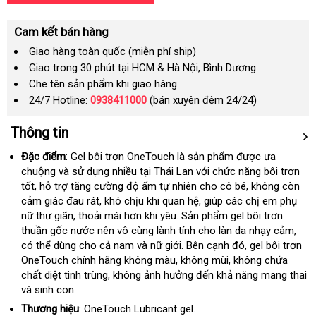
Cam kết bán hàng
Giao hàng toàn quốc (miễn phí ship)
Giao trong 30 phút tại HCM & Hà Nội, Bình Dương
Che tên sản phẩm khi giao hàng
24/7 Hotline:
0938411000
(bán xuyên đêm 24/24)
Thông tin
Đặc điểm
: Gel bôi trơn OneTouch là sản phẩm
xuất
được ưa
chuộng
trung
và sử dụng nhiều tại Thái Lan
hỗ
với chức năng bôi trơn
xứ
tốt
showroom
, hỗ trợ tăng cường độ ẩm tự nhiên cho cô bé
tâm
trợ
theo
, không còn
cảm giác đau rát
mới
, khó chịu khi quan hệ
giá
, giúp
lớn
các chị em phụ
yêu
nữ thư giãn
khách
, thoải mái hơn khi yêu
nhất
khuyến
. Sản phẩm gel bôi trơn
bán
cầu
thuần gốc nước nên vô cùng lành tính cho làn da nhạy cảm
hàng
mãi
lẻ
onli
,
mini
có thể dùng cho cả nam
khuyến
và nữ giới
khuyến
.
đăng
Bên cạnh đó
chất
, gel bôi trơn
OneTouch chính hãng không màu
mãi
Mỹ
, không mùi
mãi
ký
chợ
, không chứa
lượng
chất diệt tinh trùng
Mỹ
, không ảnh hưởng đến khả năng mang thai
an
và sinh con.
toàn
Thương hiệu
: OneTouch Lubricant gel.