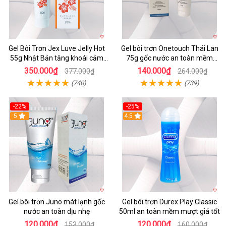
Gel Bôi Trơn Jex Luve Jelly Hot
Gel bôi trơn Onetouch Thái Lan
55g Nhật Bản tăng khoái cảm
75g gốc nước an toàn mềm
nữ
mượt kích thích
350.000₫
140.000₫
377.000₫
264.000₫
(740)
(739)
-22%
-25%
5
4.5
Gel bôi trơn Juno mát lạnh gốc
Gel bôi trơn Durex Play Classic
nước an toàn dịu nhẹ
50ml an toàn mềm mượt giá tốt
120.000₫
120.000₫
153.000₫
160.000₫