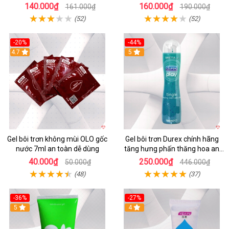
yêu mê say
mượt an toàn
140.000₫
160.000₫
161.000₫
190.000₫
(52)
(52)
-20%
-44%
Hot
4.7
5
Gel bôi trơn không mùi OLO gốc
Gel bôi trơn Durex chính hãng
nước 7ml an toàn dễ dùng
tăng hưng phấn thăng hoa an
toàn
40.000₫
250.000₫
50.000₫
446.000₫
(48)
(37)
-36%
-27%
5
Hot
4