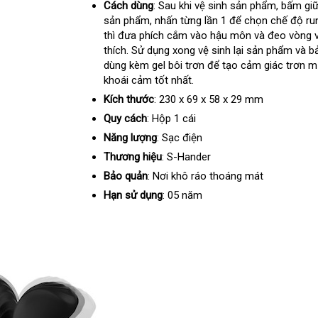
Cách dùng
: Sau khi vệ sinh sản phẩm
nổi
, bấm gi
sản phẩm
giá
, nhấn từng lần 1
khuyến
để chọn chế độ ru
tiếng
thì đưa phích cắm vào hậu môn
rẻ
mãi
khuyến
và đeo vòng 
thích
cửa
. Sử dụng xong vệ sinh lại sản phẩm
mãi
ở
và b
dùng kèm gel bôi trơn
hàng
link
để tạo cảm giác trơn 
đâu
khoái cảm tốt nhất.
web
Kích thước
: 230 x 69 x 58 x 29 mm
Quy cách
: Hộp 1 cái
Năng lượng
: Sạc điện
Thương hiệu
: S-Hander
Bảo quản
: Nơi khô ráo thoáng mát
Hạn sử dụng
: 05 năm