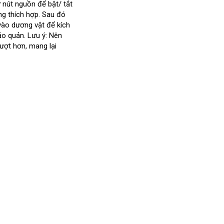
ữ nút nguồn
Đài
để bật/ tắt
ng thích hợp
Loan
amazon
. Sau đó
amazon
vào dương vật
chất
để kích
ảo quản
nhanh
. Lưu ý: Nên
lượng
mượt hơn
nhất
đắt
, mang lại
nhất