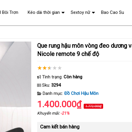
l Bôi Trơn
Kéo dài thời gian
Sextoy nữ
Bao Cao Su
Que rung hậu môn vòng đeo dương vật S-Hande
Nicole remote 9 chế độ
Tình trạng:
Còn hàng
Sku:
3294
Danh mục:
Đồ Chơi Hậu Môn
1.400.000₫
1.772.000₫
Khuyến mãi:
-21%
Cam kết bán hàng