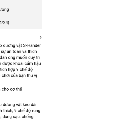
Dương
4/24)
eo dương vật S-Hander
bảo
i sự an toàn
gần
và thích
hành
đàn ông muốn duy trì
nhất
ận
Hàn
được khoái cảm hậu
tích hợp 9 chế độ
Quốc
ò chơi
to
của bạn thú vị
chất
lượng
n cho cơ thể
o dương vật kéo dài
h thích
hướng
, 9 chế độ rung
m
nhận
, dùng sạc
dẫn
tham
, chống
hàng
khảo