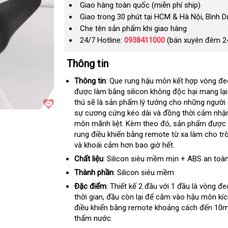
Giao hàng toàn quốc (miễn phí ship)
Giao trong 30 phút tại HCM & Hà Nội, Bình 
Che tên sản phẩm khi giao hàng
24/7 Hotline:
0938411000
(bán xuyên đêm 2
Thông tin
Thông tin
: Que rung hậu môn kết hợp vòng đ
được làm bằng silicon không độc hại mang lạ
thú
mua
sẽ là sản phẩm lý tưởng cho
bảo
những người 
sự cương cứng kéo dài
sắm
đã
và đồng thời cảm nh
hành
môn mãnh liệt
mới
. Kèm theo đó
qua
an
, sản phẩm
giá
được 
rung điều khiển bằng remote từ xa làm cho tr
nhất
sử
toàn
bán
và khoái cảm hơn bao giờ hết.
dụng
lẻ
Chất liệu
: Silicon siêu mềm mịn + ABS an toà
Thành phần
: Silicon siêu mềm
Đặc điểm
: Thiết kế 2 đầu
địa
với 1 đầu là vòng đe
thời gian
có
, đầu còn lại
voucher
để cắm vào hậu môn kíc
chỉ
điều khiển bằng remote khoảng cách đến 10
nên
thấm nước.
mua