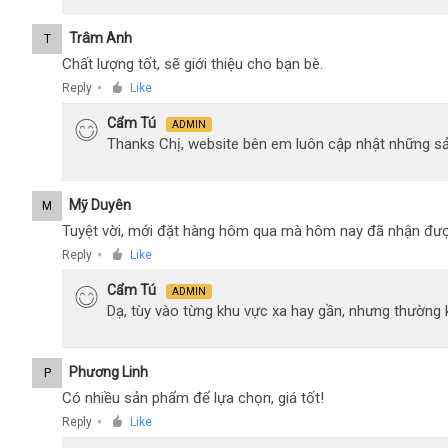
Trâm Anh
T
Chất lượng tốt, sẽ giới thiệu cho bạn bè.
Reply
Like
●
Cẩm Tú
ADMIN
Thanks Chị, website bên em luôn cập nhật những sả
Mỹ Duyên
M
Tuyệt vời, mới đặt hàng hôm qua mà hôm nay đã nhận đượ
Reply
Like
●
Cẩm Tú
ADMIN
Dạ, tùy vào từng khu vực xa hay gần, nhưng thường
Phương Linh
P
Có nhiều sản phẩm để lựa chọn, giá tốt!
Reply
Like
●