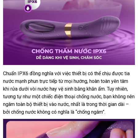
Chuẩn IPX6 đồng nghĩa
lắp
với việc thiết bị
ở
có thể chịu
nhanh
được tia
nước mạnh phun trực tiếp từ
đặt
sửa
mọi hướng
nơi
, hoàn toàn yên tâm
đâu
nhất
khi rửa dưới vòi nước hay vệ sinh bằng khăn ẩm
chữa
bán
uy
thanh
. Tuy nhiên
nhập
,
tương tự như một chiếc điện thoại chống nước
tín
tự
, bạn không nên
lý
hàng
ngâm toàn bộ thiết bị vào nước
giá
, nhất là trong thời gian dài –
động
tổn
bởi chống nước không có nghĩa là “chống ngâm”.
bán
hợp