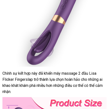
Chính sự kết hợp này
đổi
đã khiến máy massage 2 đầu Lisa
Flicker Fingerslap trở thành lựa chọn hoàn hảo cho
trả
tư
những ai
khao khát khám phá nhiều hơn
ăn
những điều cơ thể
địa
có thể cảm
vấn
nhận.
trộm
chỉ