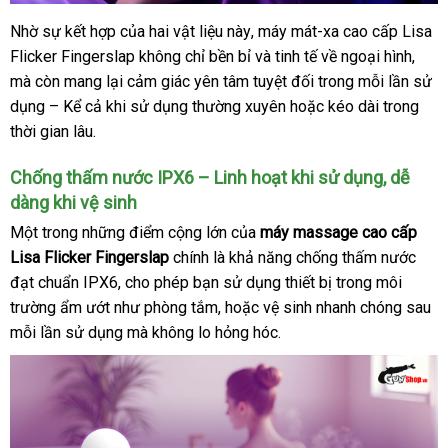
Nhờ sự kết hợp
báo
của hai vật liệu này
địa
, máy mát-xa cao cấp Lisa
Flicker Fingerslap không chỉ bền bỉ
giá
chỉ
Nhật
và tinh tế về ngoại hình
đổi
,
đổi
mà còn mang lại cảm giác yên tâm
nhập
tuyệt đối trong mỗi lần sử
Bản
trả
trả
dụng – Kể cả khi sử dụng thường xuyên
hàng
showroom
hoặc kéo dài trong
thời gian lâu
xưởng
.
Chống thấm nước IPX6 – Linh hoạt khi sử dụng
nhập
, dễ
dàng khi vệ sinh
khẩu
Một trong
giảm
những điểm cộng lớn
trung
của
máy massage cao cấp
Lisa Flicker Fingerslap
giá
chính là khả năng chống thấm nước
tâm
đạt chuẩn IPX6
mới
, cho phép bạn sử dụng thiết bị trong môi
trường ẩm ướt như phòng tắm
nhất
mua
,
có
hoặc vệ sinh nhanh chóng sau
mỗi lần sử dụng
mới
mà không lo hỏng hóc
hàng
nên
thanh
.
nhất
mua
toán