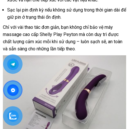
cấp
nhất
mua
hàng
Sạc lại pin định kỳ
nơi
nếu không sử dụng trong thời gian dài
tại
để
giữ pin ở trạng thái ổn định
bán
nổi
.
nhà
tiếng
Chỉ
đẹp
với vài thao tác đơn giản
đã
, bạn không chỉ bảo vệ máy
massage cao cấp Shelly Play Peyton
qua
ở
mà còn duy trì
giao
được
chất lượng cảm xúc mỗi khi sử dụng – luôn sạch
sử
đâu
gần
sẽ
thanh
, an toàn
hàng
onl
và sẵn sàng cho
giao
những lần
shopee
tiếp theo.
dụng
nhất
toán
hàng