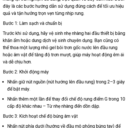
đây là
hàng
các bước hướng dẫn sử dụng đúng cách
sách
lý
sản
để tối ưu hiệu
đâu
quả
Nhật
và tận hưởng trọn vẹn từng nhịp rung
Hiệu
giá
.
xuất
tốt
Bản
rẻ
Bước 1: Làm sạch
xuất
và chuẩn bị
xứ
Trước khi sử dụng
amazon
, hãy vệ sinh nhẹ nhàng hai đầu thiết bị bằng
khăn ẩm
xuất
hoặc dung dịch vệ sinh chuyên dụng
bỏ
. Bạn
shop
cũng
hỗ
có
thể thoa một lượng nhỏ gel bôi trơn gốc nước lên đầu rung
xứ
sỉ
trợ
nhận
hoặc âm vật
giao
để tăng độ trơn mượt
voucher
, giúp máy hoạt động êm ái
hàng
P
và dễ chịu hơn
hàng
showroom
.
Bước 2: Khởi động máy
Nhấn giữ nút nguồn (nút hướng lên đầu rung) trong 2–3 giây
vận
để bật máy
amazon
.
chuyển
Nhấn thêm một lần
Mỹ
để thay đổi chế độ rung điểm G trong 10
cấp độ khác nhau – Từ nhẹ nhàng đến dồn dập
to
.
Bước 3: Kích hoạt chế độ búng âm vật
Nhấn nút phía dưới (hướng về đầu mô phỏng búng tay)
giảm
để