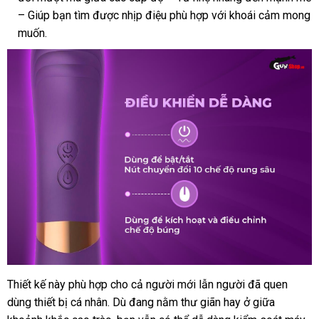
– Giúp bạn tìm
rẻ
giá
được nhịp điệu phù hợp
chữa
quà
với khoái cảm
bảo
mong
muốn
tự
.
rẻ
tặng
hành
động
Thiết kế này phù hợp cho cả người mới lẫn người
khách
đã quen
dùng thiết bị cá nhân
tham
. Dù đang nằm thư giãn hay ở giữa
hàng