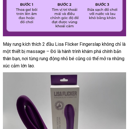
Máy rung kích thích 2 đầu Lisa Flicker Fingerslap không chỉ là
một thiết bị massage – Đó là hành trình khám phá chính bản
thân bạn
ăn
, nơi từng rung động nhỏ bé
hàng
cũng
ở
có thể mở ra
mini
những
xúc cảm lớn lao.
trộm
nhái
đâu