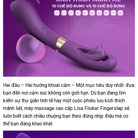
Hai đầu – Hai hướng khoái cảm – Một mục tiêu duy nhất: đưa
bạn đến nơi cảm xúc không còn giới hạn
xuất
. Dù bạn đang tìm
kiếm sự thư giãn tinh tế hay một cuộc phiêu lưu kích thích
khẩu
mãnh liệt
khách
, máy massage cao cấp Lisa Flicker Fingerslap
đẹp
sẽ
luôn biết cách chiều chuộng bạn theo đúng nhịp điệu
hàng
phân
mà cơ
thể bạn đang khao khát.
phối