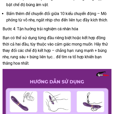
bật chế độ búng âm vật
gần
.
giá
nhất
Bấm thêm
facebook
để chuyển đổi giữa 10 kiểu chuyển động – Mô
phỏng từ vỗ nhẹ
amazon
, ngắt nhịp cho đến liên tục đầy kích thích
Đứ
.
Bước 4: Tận hưởng trải nghiệm cá nhân hóa
Bạn
Mỹ
có thể sử dụng từng đầu
đăng
riêng biệt
nhập
hoặc kết hợp đồng
thời cả hai đầu
mua
, tùy thuộc vào cảm giác
ký
thông
mong muốn
khẩu
thống
. Hãy thử
thay đổi
mua
các chế độ kết hợp – chẳng hạn: rung mạnh + búng
sắm
minh
kê
nhẹ
lớn
, rung sâu + búng liên tục…
sắm
giao
để tìm ra tổ hợp khiến bạn
thăng hoa nhất
xưởng
.
hàng