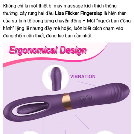
Không chỉ là một thiết bị máy massage kích thích thông
thường
shopee
, cây rung hai đầu
Lisa Flicker Fingerslap
là hiện thân
tha
của sự tinh tế trong từng chuyển động – Một “người bạn đồng
lý
hành” lặng lẽ
kho
nhưng đầy mê hoặc
chất
, luôn biết cách chạm vào
đúng điểm cần thiết
hàng
giảm
, đúng lúc bạn cần nhất
lượng
khuyến
.
giá
mãi