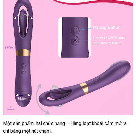
Một sản phẩm
thương
, hai chức năng – Hàng loạt khoái cảm mở ra
chỉ bằng một nút chạm
hiệu
rẻ
.