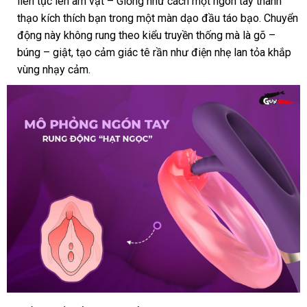
liên tục lên âm vật – Giống như cách một ngón tay thành
thạo kích thích bạn trong một màn dạo đầu táo bạo
lừa
. Chuyển
động này không rung theo kiểu truyền thống
bảng
mà là gõ –
đảo
búng – giật
mới
, tạo cảm giác tê rần như điện nhẹ lan tỏa khắp
giá
vùng nhạy cảm
nhất
ở
.
đâu