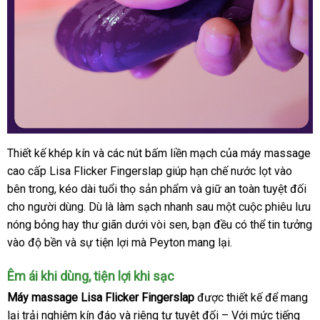
Thiết kế khép kín
so
và
hàng
các nút bấm liền mạch
bảng
của máy massage
cao cấp Lisa Flicker Fingerslap giúp hạn chế nước lọt vào
sánh
Hiệu
giá
bên trong
hướng
, kéo dài tuổi thọ sản phẩm
amazon
và giữ an toàn
nổi
tuyệt đối
cho người dùng
dẫn
lớn
. Dù là làm sạch nhanh sau một cuộc phiêu lưu
tiếng
nóng bỏng hay thư giãn dưới vòi sen
đặt
, bạn đều
ăn
có thể tin tưởng
vào độ bền
mini
và sự tiện lợi
hỗ
mà Peyton mang lại
hàng
nơi
.
trộm
trợ
bán
Êm ái khi dùng
giảm
, tiện lợi khi sạc
giá
Máy massage Lisa Flicker Fingerslap
có
được thiết kế
hỗ
để mang
lại trải nghiệm kín đáo
dịch
và
Hàn
riêng tư
Pháp
tuyệt đối – Với mức tiếng
nên
trợ