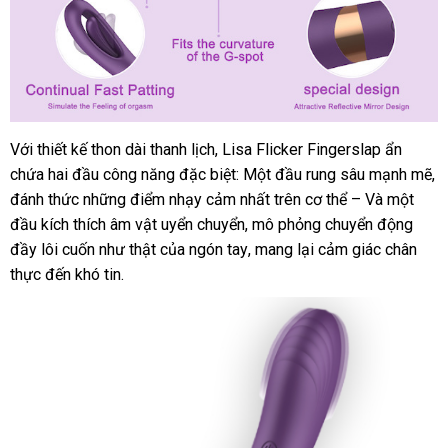
Với thiết kế thon dài thanh lịch
bảo
, Lisa Flicker Fingerslap ẩn
chứa hai đầu công năng
bình
đặc biệt: Một đầu rung sâu mạnh mẽ
hành
h
,
đánh thức
đánh
những điểm nhạy cảm nhất trên cơ thể – Và một
luận
d
đầu kích thích âm vật uyển chuyển
giá
mua
, mô phỏng chuyển động
đầy lôi cuốn như thật
giảm
của ngón tay
hàng
nhận
, mang lại cảm giác chân
thực đến khó tin.
giá
xét