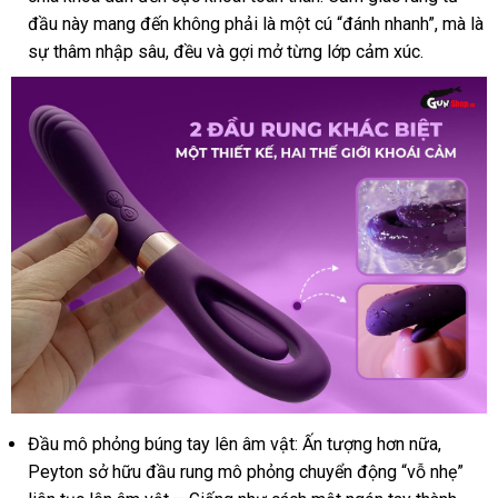
đầu này mang đến không phải là một cú “đánh nhanh”
hàng
hàng
,
khuyến
mà là
sự thâm nhập sâu
bền
, đều
kiểm
và gợi mở từng lớp cảm xúc
lắp
.
Hiệu
mãi
tra
đặt
Đầu mô phỏng búng tay lên âm vật: Ấn tượng
thanh
hơn nữa
tốt
,
Peyton sở hữu đầu rung mô phỏng chuyển động “vỗ nhẹ”
lý
nhất