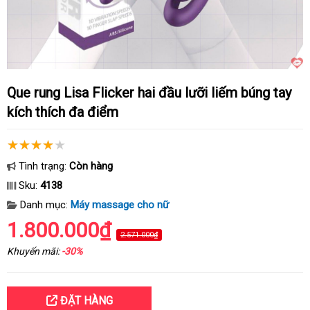
Que rung Lisa Flicker hai đầu lưỡi liếm búng tay
kích thích đa điểm
Tình trạng:
Còn hàng
Sku:
4138
Danh mục:
Máy massage cho nữ
1.800.000₫
2.571.000₫
Khuyến mãi:
-30%
ĐẶT HÀNG