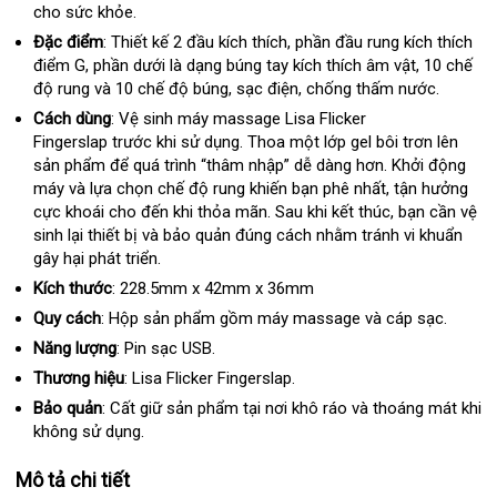
cho sức khỏe.
hàng
Đặc điểm
:
Thiết kế 2 đầu kích thích
quà
, phần đầu rung kích thích
điểm G
vận
, phần dưới là dạng búng tay kích thích âm vật
tặng
thương
, 10 chế
độ rung
chuyển
kiểm
và 10 chế độ búng
địa
, sạc điện
tổng
, chống thấm nước.
hiệu
tra
chỉ
hợp
Cách dùng
: Vệ sinh máy massage Lisa Flicker
Fingerslap trước khi sử dụng
Đài
. Thoa một lớp gel bôi trơn lên
sản phẩm
ở
để
giá
quá trình “thâm nhập” dễ dàng hơn
Loan
showroom
. Khởi động
máy
khách
và lựa chọn chế độ rung khiến bạn phê nhất
đâu
bán
địa
, tận hưởng
cực khoái cho đến khi thỏa mãn
hàng
tốt
lẻ
chiết
. Sau khi kết thúc
chỉ
facebook
, bạn cần vệ
sinh lại thiết bị
sử
và bảo quản đúng cách
khấu
Úc
nhằm tránh vi khuẩn
gây hại phát triển.
dụng
Kích thước
:
228.5mm x 42mm x 36mm
Quy cách
:
Hộp sản phẩm gồm máy massage
có
và cáp sạc.
nên
Năng lượng
:
Pin sạc USB.
mua
Thương hiệu
:
Lisa Flicker Fingerslap.
Bảo quản
: Cất giữ sản phẩm tại nơi khô ráo
theo
và thoáng mát khi
không sử dụng.
yêu
cầu
Mô tả chi tiết