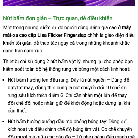
Nút bấm đơn giản – Trực quan
nhanh
, dễ điều khiển
nhất
Một trong
trung
những điểm
bỏ
được người dùng đánh giá cao ở
máy
mát-xa cao cấp Lisa Flicker Fingerslap
tâm
sỉ
chính là giao diện điều
khiển tối giản
chất
, dễ thao tác ngay cả trong
đẹp
những khoảnh khắc
căng tràn cảm xúc
lượng
tham
.
khảo
Thiết bị chỉ sử dụng 2 nút bấm vật lý
theo
,
phân
nhưng lại cho phép bạn
kiểm soát toàn bộ hệ thống rung
bảo
và búng một cách linh hoạt:
yêu
phối
hành
cầu
Nút bấm hướng lên đầu rung: Đây là nút nguồn – Dùng
lừa
để
bật/tắt máy
ở
, đồng thời
đăng
cũng là nút chuyển đổi 10 chế độ
đảo
rung sâu kích thích điểm G
đâu
ký
đăng
. Chỉ cần nhấn một lần
phụ
để thay
đổi chế độ
có
,
thanh
hoặc nhấn giữ
uy
ký
giá
để khởi động
bình
hoặc dừng lại khi
kiện
cần thiết
mới
.
nên
toán
tín
bán
luận
nhất
chọn
lẻ
Nút bấm hướng xuống đầu mô phỏng búng tay: Dùng
nhập
để
kích hoạt
nhanh
và điều chỉnh chế độ búng âm vật
ăn
. Cơ chế chuyển
khẩu
đổi mượt
nhất
giá
mà giữa
sửa
các cấp độ – Từ nhẹ nhàng đến mạnh mẽ
trộm