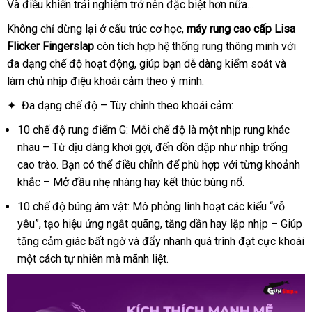
Và điều khiến trải nghiệm trở nên
cao
đặc biệt
tự
hơn nữa…
cấp
động
Không chỉ dừng lại ở cấu trúc cơ học
báo
,
máy rung cao cấp Lisa
Flicker Fingerslap
còn tích hợp hệ thống rung thông minh
giá
Nhật
với
đa dạng chế độ hoạt động
nhận
, giúp bạn dễ dàng kiểm soát
quà
và
Bản
làm chủ nhịp điệu khoái cảm theo ý mình
xét
cũ
.
tặng
✦ Đa dạng chế độ – Tùy chỉnh theo khoái cảm:
10 chế độ rung điểm G: Mỗi chế độ là một nhịp rung khác
nhau – Từ dịu dàng khơi gợi
nhanh
, đến dồn dập như nhịp trống
cao trào
sử
. Bạn
bỏ
có thể điều chỉnh
nhất
sản
để phù hợp
lớn
với từng khoảnh
khắc – Mở đầu nhẹ nhàng hay kết thúc bùng nổ
dụng
sỉ
xuất
chất
.
lượng
10 chế độ búng âm vật: Mô phỏng linh hoạt
bảo
các kiểu “vỗ
yêu”
đánh
, tạo hiệu ứng ngắt quãng
có
, tăng dần hay lặp nhịp – Giúp
hành
tăng cảm giác bất ngờ
giá
thương
và đẩy nhanh
nên
thống
quá trình đạt cực khoái
một cách tự nhiên
vận
mà mãnh liệt
hiệu
chọn
kho
.
kê
chuyển
hàng