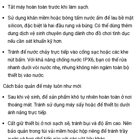
Tắt máy hoàn toàn trước khi làm sạch
nhập
.
khẩu
Sử dụng khăn mềm
giá
hoặc bông tẩm nước ấm
lừa
để lau bề mặt
silicon
quà
,
amazon
đặc biệt là hai đầu rung
rẻ
giá
và búng
amazon
. Có thể dùng thêm
đảo
dung dịch vệ sinh chuyên dụng dành cho đồ chơi tình dục
tặng
bán
vou
nếu cần sát khuẩn kỹ hơn
vệ
.
sinh
Tránh
mua
để nước chảy trực tiếp vào cổng sạc
nước
hoặc
nhập
các khe
nút bấm
hàng
showroom
. Với khả năng chống nước IPX6
cao
, bạn
ngoài
chính
có thể rửa
khẩu
nhanh dưới vòi nước nhẹ
tận
,
trung
nhưng không nên ngâm toàn bộ
cấp
hãng
thiết bị vào nước
giảm
.
nơi
tâm
giá
Cách bảo quản
cửa
để máy luôn như mới:
hàng
Sau khi vệ sinh
địa
,
ở
để sản phẩm khô tự nhiên hoàn toàn ở nơi
thoáng mát
hàng
. Tránh sử dụng máy sấy
chỉ
đâu
Đức
hoặc
sửa
để thiết bị dưới
ánh nắng trực tiếp
Hiệu
tốt
to
.
chữa
Cất giữ thiết bị ở nơi sạch
sản
sẽ
hướng
, tránh bụi
Lazada
và độ ẩm cao
thế
. Nên
bảo quản trong túi vải mềm
xuất
nổi
hoặc hộp
dẫn
showroom
riêng
voucher
để tránh trầy
giới
xước
cao
và hạn chế tiếp xúc
rẻ
với
tiếng
đặt
các vật liệu khác
lấy
.