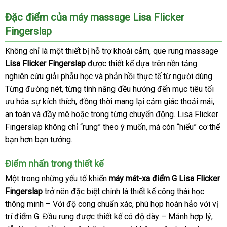
nhất
Đặc điểm
chợ
của máy massage Lisa Flicker
Fingerslap
Không chỉ là một thiết bị hỗ trợ khoái cảm
thương
, que rung massage
Lisa Flicker Fingerslap
cung
được thiết kế dựa trên nền tảng
hiệu
nghiên cứu giải phẫu học
cấp
trung
và phản hồi thực tế từ người dùng
ở
.
Từng đường nét
cũ
, từng tính năng đều hướng đến mục tiêu tối
tâm
đâu
ưu hóa sự kích thích
vệ
, đồng thời mang lại cảm giác thoải mái
uy
giá
,
an toàn
chính
và đầy mê
lấy
hoặc trong từng chuyển động
sinh
cửa
. Lisa Flicker
tín
bán
Fingerslap không chỉ “rung” theo ý muốn
hãng
hàng
xách
,
xưởng
mà còn “hiểu” cơ thể
hàng
lẻ
bạn hơn bạn tưởng.
tay
Điểm nhấn trong thiết kế
Một trong
mới
những yếu tố khiến
máy mát-xa điểm G Lisa Flicker
Fingerslap
nhất
trở nên
mua
đặc biệt chính là thiết kế công thái học
thông minh – Với độ cong chuẩn xác
sắm
tham
, phù hợp hoàn hảo
giá
với vị
trí điểm G
nhập
. Đầu rung
mới
được thiết kế có độ dày – Mảnh hợp lý
khảo
sỉ
onli
,