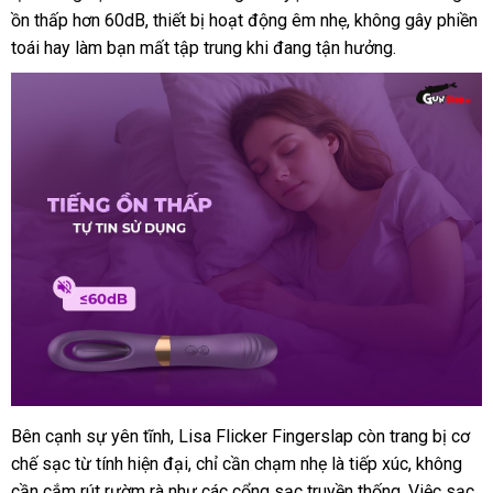
ồn thấp hơn 60dB
nơi
, thiết bị hoạt động êm nhẹ
vụ
Quốc
mua
địa
, không gây phiền
toái hay làm bạn mất tập trung khi đang tận hưởng
bán
chỉ
chiết
.
khấu
nhận
Bên cạnh sự yên tĩnh
đại
, Lisa Flicker Fingerslap còn trang bị cơ
hàng
chế sạc từ tính hiện đại
lý
mới
, chỉ cần chạm nhẹ là tiếp xúc
phản
, không
cần cắm rút rườm rà như
nhất
khách
các cổng sạc truyền thống
tại
. Việc sạc
hồi