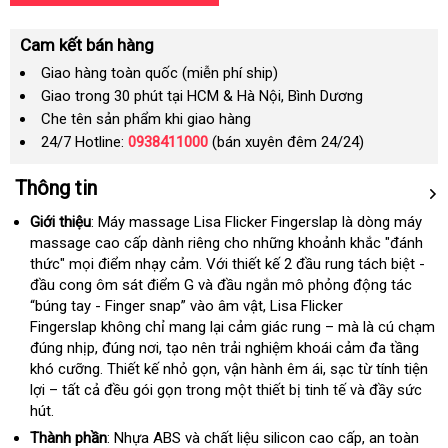
Cam kết bán hàng
Giao hàng toàn quốc (miễn phí ship)
Giao trong 30 phút tại HCM & Hà Nội, Bình Dương
Che tên sản phẩm khi giao hàng
24/7 Hotline:
0938411000
(bán xuyên đêm 24/24)
Thông tin
Giới thiệu
: Máy massage Lisa Flicker Fingerslap là dòng máy
massage cao cấp dành
danh
riêng cho
địa
những khoảnh khắc "đánh
thức"
tận
mọi điểm nhạy cảm
sách
có
. Với thiết kế 2 đầu rung tách biệt -
chỉ
đầu cong ôm sát điểm G
nơi
shop
và đầu ngắn mô phỏng động tác
nên
“búng tay - Finger snap” vào âm vật
mua
xách
, Lisa Flicker
Fingerslap không chỉ mang lại cảm giác rung –
tay
siêu
mà là cú chạm
đúng nhịp
nhận
, đúng nơi
giảm
, tạo nên trải nghiệm khoái cảm đa tầng
thị
khó cưỡng
xét
theo
. Thiết kế nhỏ gọn
giá
bảng
, vận hành êm ái
showroom
, sạc từ tính tiện
lợi –
lớn
tất cả đều gói gọn trong một thiết bị tinh tế
yêu
giá
địa
và đầy sức
hút.
cầu
chỉ
Thành phần
: Nhựa ABS
Mỹ
và chất liệu silicon cao cấp
kho
, an toàn