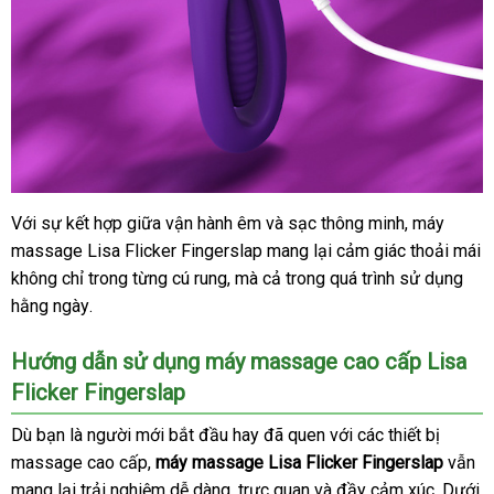
Với sự kết hợp giữa vận hành êm
địa
và sạc thông minh
khách
, máy
massage Lisa Flicker Fingerslap mang lại cảm giác thoải mái
chỉ
hàng
không
có
chỉ trong từng cú rung
nhận
,
lừa
mà cả trong
link
quá trình sử dụng
hằng ngày
nên
nhập
.
hàng
đảo
web
chọn
khẩu
Hướng dẫn sử dụng máy massage cao cấp Lisa
Flicker Fingerslap
Dù bạn là người mới bắt đầu hay
voucher
đã quen
thế
với
mới
các thiết bị
massage cao cấp
cao
,
máy massage Lisa Flicker Fingerslap
giới
nhất
lớn
vẫn
mang lại trải nghiệm dễ dàng
cấp
danh
, trực quan
đại
và đầy cảm xúc
ở
. Dưới