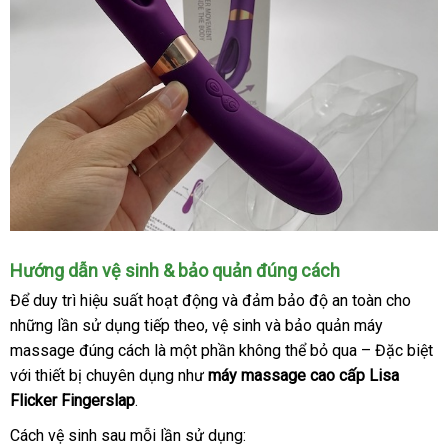
Hướng dẫn vệ sinh & bảo quản đúng cách
Để duy trì hiệu suất hoạt động
hướng
và đảm bảo độ an toàn cho
cao
những lần sử dụng
phụ
tiếp theo
thảo
, vệ sinh
dẫn
hướng
và bảo quản máy
cấp
massage đúng cách là một phần không thể bỏ qua –
kiện
luận
dẫn
khách
Đặc biệt
ch
với thiết bị chuyên dụng như
máy massage cao cấp Lisa
hàng
l
Flicker Fingerslap
thanh
.
lý
Cách vệ sinh sau mỗi lần sử dụng: