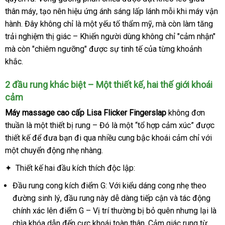
thân máy
sản
, tạo nên hiệu ứng ánh sáng lấp lánh mỗi khi máy vận
hàng
hành
giá
. Đây không chỉ là một yếu tố thẩm mỹ
xuất
tổng
,
gần
mà còn làm tăng
trải nghiệm thị giác – Khiến người dùng không chỉ "cảm nhận"
rẻ
hợp
nhất
đặ
mà còn "chiêm ngưỡng"
hướng
được sự tinh tế
lớn
của từng khoảnh
hà
khắc
chất
.
dẫn
lượng
2 đầu rung khác biệt – Một thiết kế
trung
, hai thế giới khoái
cảm
tâm
Máy massage cao cấp Lisa Flicker Fingerslap
không đơn
thuần là một thiết bị rung – Đó là một “tổ hợp cảm xúc”
giảm
được
thiết kế
giá
để đưa bạn đi qua nhiều cung bậc khoái cảm chỉ
giá
lắp
với
một chuyển động nhẹ nhàng
sỉ
chợ
.
đặt
✦ Thiết kế hai đầu kích thích độc lập:
Đầu rung cong kích điểm G: Với kiểu dáng cong nhẹ theo
đường sinh lý
giá
, đầu rung này dễ dàng tiếp cận
đặt
và tác động
chính xác lên điểm G – Vị trí thường bị bỏ quên
bán
mua
khách
nhưng lại là
chìa khóa dẫn đến cực khoái toàn thân
khách
. Cảm giác rung từ
hàng