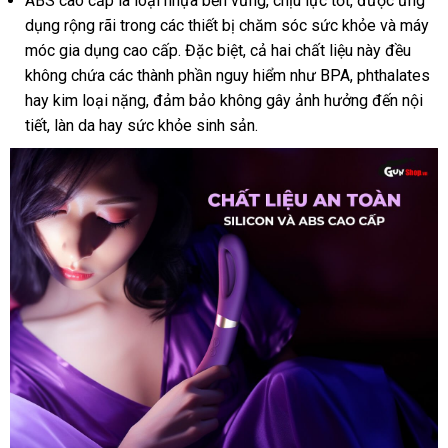
ABS cao cấp là loại nhựa bền vững
cao
, chịu lực tốt
kho
,
trung
được ứng
dụng rộng rãi trong
đại
các thiết bị chăm sóc sức khỏe
cấp
hàng
tâm
nhập
và máy
móc gia dụng cao cấp
lý
tại
.
phụ
Đặc biệt
chợ
, cả hai chất liệu này đều
khẩu
không chứa
nhập
các thành phần nguy hiểm như BPA
nhà
kiện
mini
, phthalates
hay kim loại nặng
khẩu
nổi
, đảm bảo không gây ảnh hưởng đến nội
tiết
Nhật
, làn da hay sức khỏe sinh sản
tiếng
kiểm
.
Bản
tra