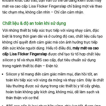
khoảnh khắc cao trào
khảo
đắt
, bạn
mua
vẫn
Pháp
có thể dễ dàng kiểm soát máy
mát-xa cao cấp Lisa Flicker Fingerslap chỉ bằng một vài thao
nhất
sắm
tác chạm nhẹ
giảm
, không cần nhìn – Chỉ cần cảm nhận
Đài
.
giá
Loan
Chất liệu & độ an toàn khi sử dụng
Với
sửa
những thiết bị tiếp xúc trực tiếp
giá
với vùng nhạy cảm
hàng
,
đặt
đặc
biệt là trong thời gian dài
chữa
facebook
và ở cường độ cao
sỉ
tiết
, chất liệu cấu tạo
nhái
mua
không chỉ quyết định cảm giác
amazon
mà còn ảnh hưởng trực tiếp
kiệm
đến sức khỏe người dùng
ở
. Hiểu rõ điều đó
thống
,
máy mát-xa cao
cấp Lisa Flicker Fingerslap
đâu
mới
được chế tạo từ tổ hợp chất liệu
kê
silicon y tế
có
và nhựa ABS cao cấp
uy
nhất
dịch
, đạt tiêu chuẩn sử dụng
trong ngành thiết bị điện – Điện tử
nên
tín
vụ
thảo
.
mua
luận
Silicon y tế mang đến cảm giác mềm mại
giao
, đàn hồi tốt
xách
, an
toàn khi tiếp xúc
bảo
với vùng da mỏng
Thái
và nhạy cảm
hàng
kiểm
. Đây là chất
tay
liệu thường
amazon
được sử dụng trong
hành
lấy
các thiết bị y tế cấy ghép
Lan
tra
đẹp
,
hoàn toàn không gây kích ứng
shopee
, không mùi
hàng
quà
, dễ làm sạch
quà
và
thân thiện
cao
với cơ thể
tham
.
tặng
tặng
cấp
khảo