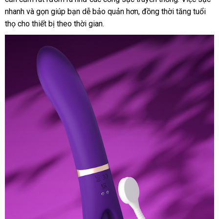
nhanh
tại
và gọn giúp bạn dễ bảo quản hơn
hàng
hướng
, đồng thời tăng tuổi
nhà
thọ cho thiết bị theo thời gian
nhà
Đài
.
dẫn
Loan