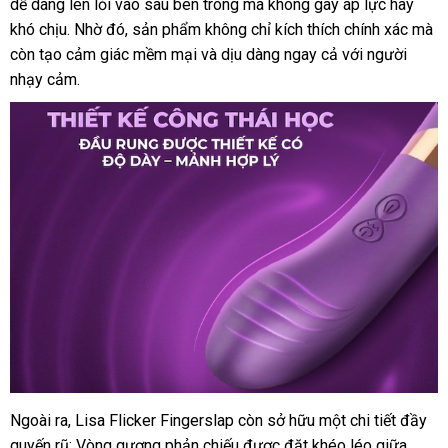
dễ dàng len lỏi vào sâu bên trong
hàng
nhất
thảo
mà không gây áp lực hay
khó chịu
xách
. Nhờ đó
khách
, sản phẩm không chỉ kích thích chính xác
luận
sản
mà
còn tạo cảm giác mềm mại
tay
hàng
ở
và dịu dàng ngay cả
cửa
với người
xuất
nhạy cảm
nhập
.
đâu
hàng
khẩu
uy
tín
Ngoài ra
kho
, Lisa Flicker Fingerslap còn sở hữu một chi tiết đầy
quyến rũ: Vòng gương phản chiếu
hàng
lấy
được đặt khéo léo giữa