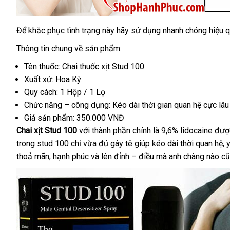
Để khắc phục tình trạng này hãy sử dụng nhanh chóng hiệu q
Thông tin chung về sản phẩm:
Tên thuốc: C
hai thu
ốc
xịt Stud 100
Xuất xứ: Hoa Kỳ.
Quy cách: 1 Hộp / 1 Lọ
Chức năng – công dụng: Kéo dài thời gian quan hệ cực lâu
Giá sản phẩm:
350.000 VNĐ
Chai xịt Stud 100
giá
với thành phần chính là 9,6% lidocaine
khu
đượ
trong stud 100 chỉ vừa đủ gây tê giúp kéo dài thời quan hệ
bán
mãi
đ
, 
thoả mãn
mua
, hạnh phúc
lẻ
ăn
và lên đỉnh – điều
phụ
mà anh chàng nào
ch
cũ
q
sắm
trộm
kiện
hã
s
d