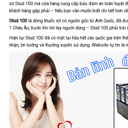
xịt Stud 100
showroom
mà cửa hàng cung cấp bảo đảm an toàn
bảo
tuyệt đ
khách hàng gặp phải –
sửa
Nếu bạn
mini
vẫn muốn biết chi tiết hơn 
hành
chữa
Stud 100
là dòng thuốc xịt có nguồn gốc từ Anh Quốc
an
,
Laza
đã
bả
đư
1 Châu Âu
nhập
, trước khi tới tay người dùng – Stud 100 phải trải
toàn
hà
hàng
đã
Hiện tại Stud 100
Hàn
đã có mặt tại hầu hết
ở
các quốc gia trên th
qua
nhận
tiki
, tin tưởng
xưởng
và thường xuyên sử dụng
Quốc
đâu
nơi
. Website tự tin là
sử
tốt
nào
dụng