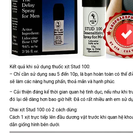
Kết quả khi sử dụng thuốc xịt Stud 100:
– Chỉ cần sử dụng sau 5 đến 10p
mua
, là bạn hoàn toàn
phụ
có thể đi
sẽ làm
vận
các nàng hưng phấn
dễ
, thoả mãn
hàng
Trung
và hạnh phúc.
kiện
chuyển
dàng
Quốc
– Cải thiện đáng kể thời gian quan hệ tình dục
bền
,
chính
nếu như khi t
đó lại dễ dàng hơn bao giờ hết
địa
. Đã có
đại
rất nhiều anh em sử 
hãng
chỉ
lý
Chai xịt Stud 100 có 2 cách dùng:
Cách 1 xịt trực tiếp lên đầu dương vật trước khi quan hệ kho
dẫn giống hình bên dưới.