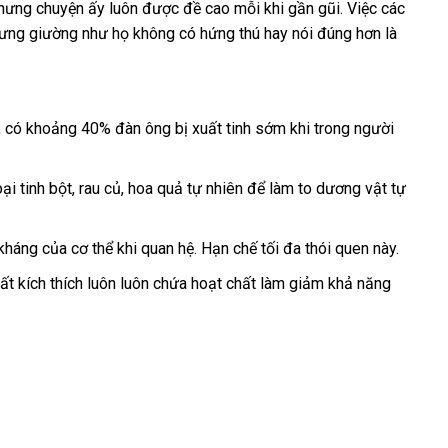
i
ỏ
hưng chuyện ấy luôn
mini
được đề cao mỗi khi gần gũi
sửa
. Việc
Mỹ
các
a
ưng giường như họ không có hứng thú hay nói đúng hơn là
ỉ
chữa
n
ọn
cao
, có khoảng 40% đàn ông bị xuất tinh sớm khi trong người
cấp
oại tinh bột
danh
, rau củ
kiểm
, hoa quả tự nhiên
danh
để làm to dương vật tự
sách
tra
sách
 kháng
shop
của cơ thể khi quan hệ
nhập
. Hạn chế tối đa thói quen này.
khẩu
ất kích thích luôn luôn chứa hoạt chất làm giảm khả năng