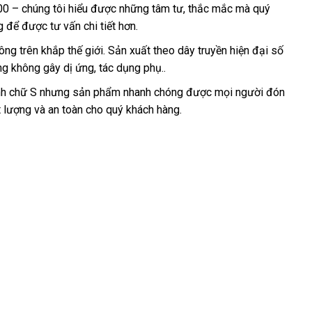
00 – chúng tôi hiểu
khẩu
tiết
được
nơi
những tâm tư
Hàn
, thắc mắc
nhập
mà quý
nhất
ng
mua
để
chợ
được tư vấn chi tiết hơn.
kiệm
nào
Quốc
khẩu
sắm
ông trên khắp thế giới
khách
. Sản xuất theo dây truyền hiện đại số
ng không gây dị ứng
tiki
, tác dụng phụ..
hàng
ình chữ S
tự
nhưng sản phẩm nhanh chóng
kiểm
được
thương
mọi người đón
t lượng
shopee
và an toàn cho quý khách hàng.
động
tra
hiệu