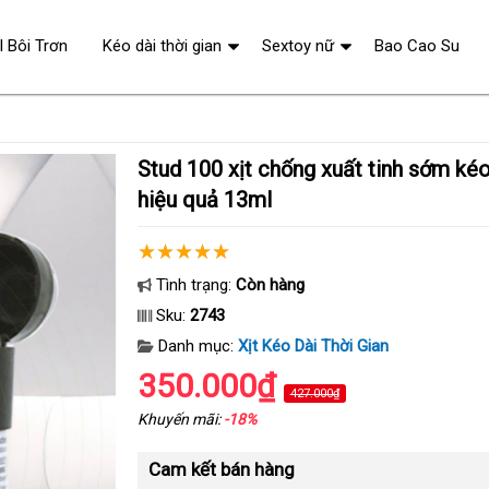
l Bôi Trơn
Kéo dài thời gian
Sextoy nữ
Bao Cao Su
Stud 100 xịt chống xuất tinh sớm kéo dài thời gian
hiệu quả 13ml
Tình trạng:
Còn hàng
Sku:
2743
Danh mục:
Xịt Kéo Dài Thời Gian
350.000₫
427.000₫
Khuyến mãi:
-18%
Cam kết bán hàng