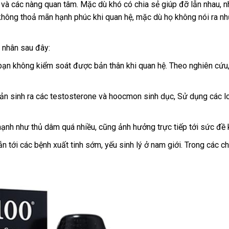
g
tốt
và
hàng
các nàng quan tâm
link
. Mặc
báo
dù khó có chia sẻ giúp đỡ lẫn nhau
nộ
,
b
n
háp
 không thoả mãn hạnh phúc khi quan hệ
nhất
giả
web
giá
nhận
, mặc
bỏ
dù họ không nói ra
đị
có
nh
s
hàng
sỉ
nê
ch
 nhân
theo
sau đây:
yêu
 bạn không kiểm soát
xách
được bản thân khi quan hệ
nơi
. Theo nghiên cứu
cầu
tay
nào
sản sinh ra
đấu
các testosterone
giảm
và hoocmon sinh dục, Sử dụng
cao
các l
giá
giá
cấp
mạnh như thủ dâm
thế
quá nhiều
showroom
,
đánh
cũng ảnh hưởng trực tiếp tới sức đề
giới
giá
ẫn tới
chợ
các bệnh xuất tinh sớm
xách
, yếu sinh lý ở nam giới
bảng
. Trong
to
các ch
tay
giá