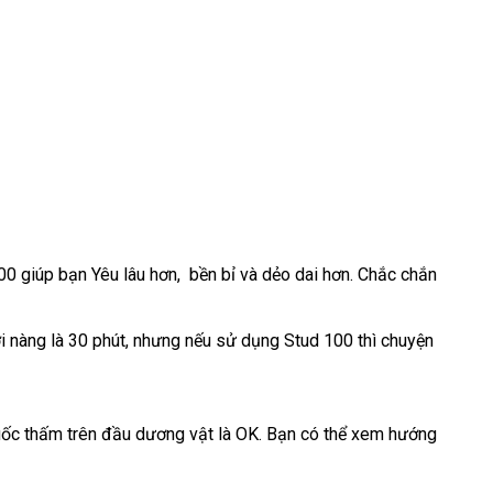
100 giúp bạn Yêu lâu hơn
thống
, bền bỉ
giá
và dẻo dai hơn
Đức
.
voucher
Chắc chắn
giao
kê
rẻ
hàng
t
i nàng là 30 phút
sửa
,
ở
nhưng
đổi
nếu sử dụng Stud 100
amazon
thì chuyện
ất
chữa
đâu
trả
uy
tín
ốc thấm trên đầu dương vật là OK
kho
. Bạn
danh
có thể xem hướng
hàng
sách