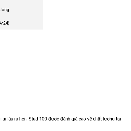
Dương
4/24)
 ai lâu ra hơn
xuất
. Stud 100
Thái
được đánh giá cao về chất lượng tại
xứ
Lan