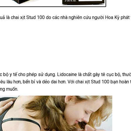
uả là chai xịt Stud 100 do
mới
các nhà nghiên cứu người Hoa Kỳ phát 
nhất
yến
c bộ y tế cho phép sử dụng
bảng
. Lidocaine là chất gây tê cục bộ
đấu
, th
ã
yêu lâu hơn
thống
, bển bỉ
khuyến
và dẻo dai hơn
giá
có
. Với chai xịt Stud 100 bạn hoàn 
giá
ính
ng muốn.
ua
kê
mãi
nên
ng
ử
mua
ụng