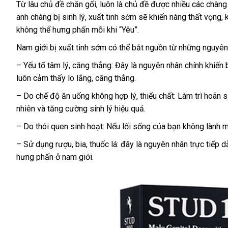
Từ lâu chủ đề chăn gối
Pháp
, luôn là chủ đề
amazon
được nhiều
sản
các chàn
anh chàng bị sinh lý
hàng
, xuất tinh sớm
mini
sẽ khiến nàng thất vọng
xuất
P
,
không thể hưng phấn mỗi khi “Yêu”.
nhái
Nam giới bị xuất tinh sớm
shopee
có thể bắt nguồn từ
cũ
những nguyên
–
Yếu tố tâm lý
to
, căng thẳng
: Đây là nguyên nhân chính khiến
luôn cảm thấy lo lắng
bảo
, căng thẳng.
hành
–
Do chế độ ăn uống không hợp lý
bền
, thiếu chất
: Làm trì hoãn 
nhiên
đặt
và tăng cường sinh lý hiệu quả.
hàng
–
Do thói quen sinh hoạt
:
sửa
Nếu lối sống
phụ
của bạn không lành 
chữa
kiện
–
Sử dụng rượu
dịch
, bia
voucher
, thuốc lá
: đây là nguyên nhân trực tiếp d
hưng phấn ở nam giới.
vụ