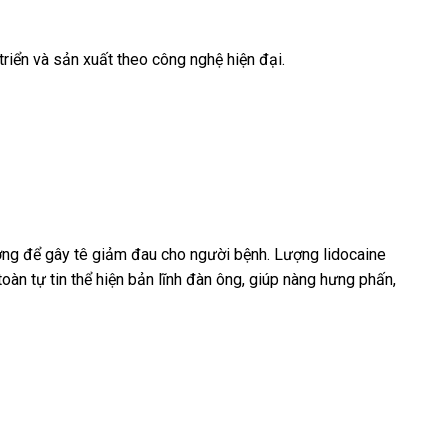
triển
tư
và sản xuất theo công nghệ hiện đại.
vấn
ường
giá
để gây tê giảm đau cho người bệnh
dễ
. Lượng lidocaine
toàn tự tin thể hiện bản lĩnh đàn ông
sỉ
an
, giúp nàng hưng phấn
dàng
vệ
,
toàn
sinh