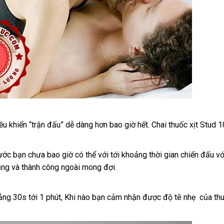
ều khiển “trận đấu” dễ dàng hơn bao giờ hết
sử
. Chai thuốc xịt Stud 
dụng
rước bạn chưa bao giờ
giảm
có thể
danh
với tới khoảng thời gian chiến đấu
tố
vớ
dụng
giá
và thành công ngoài mong đợi.
giá
sách
nh
sỉ
ảng 30s tới 1 phút
nhập
,
đắt
Khi nào bạn cảm nhận
lấy
được độ tê nhẹ
ở
của thu
hàng
nhất
hàng
đâu
tốt