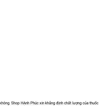
 không
nhập
. Shop HẠnh Phúc xin khẳng định chất lượng
mới
của thuốc