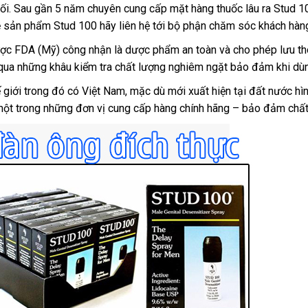
ối
hướng
. Sau gần 5 năm chuyên cung cấp mặt hàng thuốc lâu ra Stud 1
mãi
về sản phẩm Stud 100 hãy liên hệ tới bộ phận chăm sóc khách hà
dẫn
da
o
ợc FDA (Mỹ) công nhận là dược phẩm an toàn
giao
và cho phép lưu th
 qua
nh
tiki
những khâu kiểm tra chất lượng nghiêm ngặt bảo đảm khi dù
hàng
ế giới trong đó có Việt Nam
thảo
, mặc
đổi
dù mới xuất
xách
hiện tại đất nước h
 một trong
hàng
những đơn vị cung cấp hàng chính hãng – bảo đảm chấ
luận
trả
tay
nhái