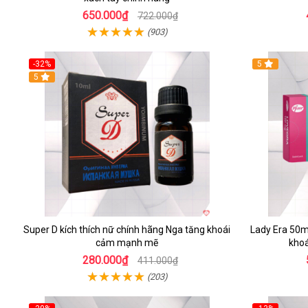
650.000₫
722.000₫
(903)
-32%
5
5
Super D kích thích nữ chính hãng Nga tăng khoái
Lady Era 50mg
cảm mạnh mẽ
khoá
280.000₫
411.000₫
(203)