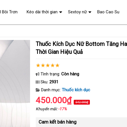
l Bôi Trơn
Kéo dài thời gian
Sextoy nữ
Bao Cao Su
Thuốc Kích Dục Nữ Bottom Tăng Ham Muốn Kéo Dài
Thời Gian Hiệu Quả
Tình trạng:
Còn hàng
Sku:
2931
Danh mục:
Thuốc kích dục
450.000₫
542.000₫
Khuyến mãi:
-17%
Cam kết bán hàng