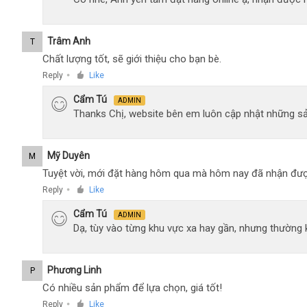
Trâm Anh
T
Chất lượng tốt, sẽ giới thiệu cho bạn bè.
Reply
Like
●
Cẩm Tú
ADMIN
Thanks Chị, website bên em luôn cập nhật những sả
Mỹ Duyên
M
Tuyệt vời, mới đặt hàng hôm qua mà hôm nay đã nhận đượ
Reply
Like
●
Cẩm Tú
ADMIN
Dạ, tùy vào từng khu vực xa hay gần, nhưng thường
Phương Linh
P
Có nhiều sản phẩm để lựa chọn, giá tốt!
Reply
Like
●