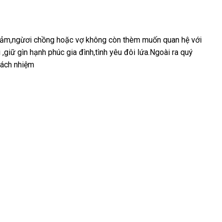
 cảm,ngừơi chồng
facebook
hoặc vợ không còn thèm muốn quan hệ
địa
với
 ,giữ gìn hạnh phúc gia đình,tình yêu đôi lứa.Ngoài ra quý
chỉ
trách nhiệm