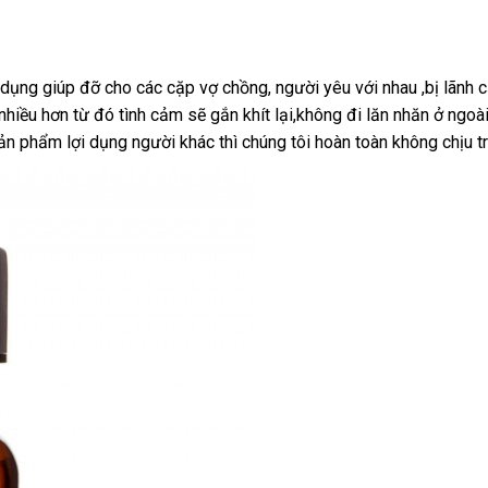
mua
hàng
kiệm
dụng giúp đỡ cho các cặp vợ chồng
showroom
, người yêu
Hàn
với nhau ,bị lãnh
nhiều hơn từ đó tình cảm
facebook
sẽ gắn khít lại,không đi lăn nhăn ở ngoài
Quốc
n phẩm lợi dụng người khác thì chúng tôi hoàn toàn không chịu 