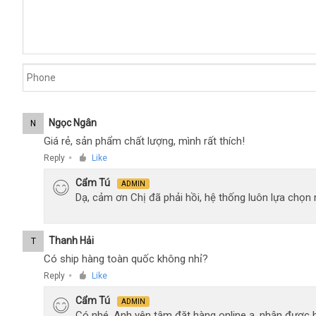
Ngọc Ngân
N
Giá rẻ, sản phẩm chất lượng, mình rất thích!
Reply
Like
●
Cẩm Tú
ADMIN
Dạ, cảm ơn Chị đã phải hồi, hệ thống luôn lựa chọ
Thanh Hải
T
Có ship hàng toàn quốc không nhỉ?
Reply
Like
●
Cẩm Tú
ADMIN
Có nhé, Anh yên tâm đặt hàng online ạ, nhận được h