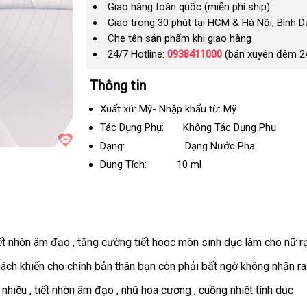
Giao hàng toàn quốc (miễn phí ship)
Giao trong 30 phút tại HCM & Hà Nội, Bình 
Che tên sản phẩm khi giao hàng
24/7 Hotline:
0938411000
(bán xuyên đêm 2
Thông tin
Xuất xứ: Mỹ- Nhập khẩu từ: Mỹ
Tác Dụng Phụ: Không Tác Dụng Phụ
Dạng: Dạng Nước Pha
Dung Tích:
10 ml
iết nhờn âm đạo
vệ
, tăng cường tiết hooc môn sinh dục làm cho nữ 
sinh
ách khiến cho chính bản thân bạn còn phải bất ngờ không nhận ra
i nhiều
đặt
, tiết nhờn âm đạo
lấy
, nhũ hoa cương
tiết
, cuồng nhiệt tình dục