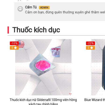
Cẩm Tú
ADMIN
Cảm ơn bạn, đừng quên thường xuyên ghé thăm web
Thuốc kích dục
-10%
-22%
5
Hot
5
Thuốc kích dục nữ Sildenafil 100mg viên hồng
Blue Wizard t
xách tay chính hãng