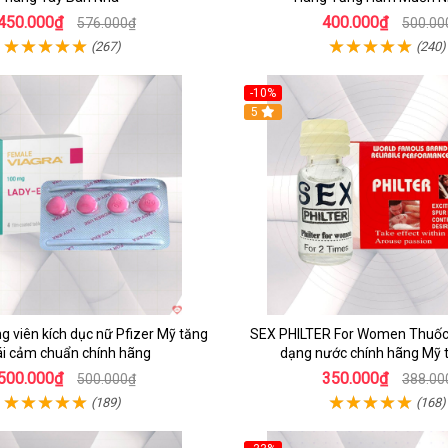
450.000₫
400.000₫
576.000₫
500.00
(267)
(240)
-10%
5
 viên kích dục nữ Pfizer Mỹ tăng
SEX PHILTER For Women Thuốc 
i cảm chuẩn chính hãng
dạng nước chính hãng Mỹ t
500.000₫
350.000₫
500.000₫
388.00
(189)
(168)