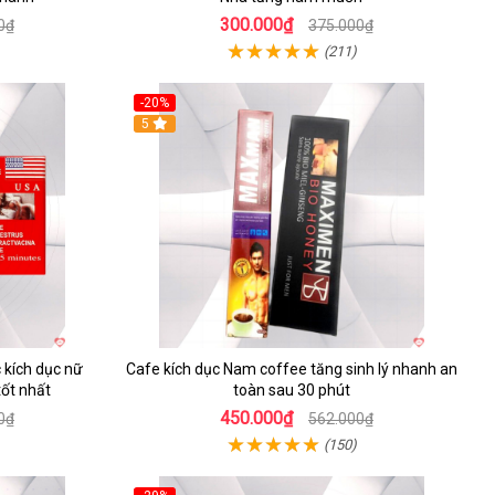
300.000₫
0₫
375.000₫
(211)
-20%
5
kích dục nữ
Cafe kích dục Nam coffee tăng sinh lý nhanh an
ốt nhất
toàn sau 30 phút
450.000₫
0₫
562.000₫
(150)