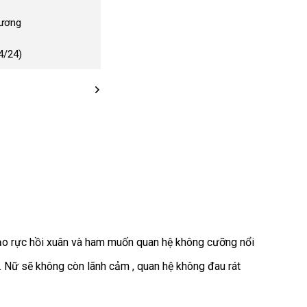
Dương
4/24)
rạo rực hồi xuân và ham muốn quan hệ không cưỡng nổi
giá
. Nữ
tiết
sẽ không còn lãnh cảm
mới
, quan hệ không đau rát
rẻ
kiệm
nhất