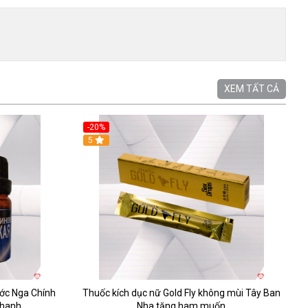
XEM TẤT CẢ
-20%
5
ớc Nga Chính
Thuốc kích dục nữ Gold Fly không mùi Tây Ban
Nhanh
Nha tăng ham muốn