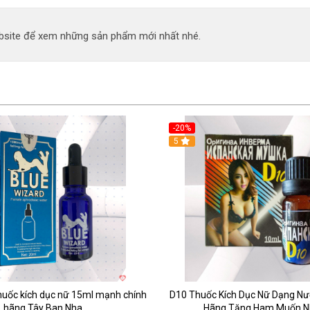
site để xem những sản phẩm mới nhất nhé.
-20%
5
huốc kích dục nữ 15ml mạnh chính
D10 Thuốc Kích Dục Nữ Dạng Nư
hãng Tây Ban Nha
Hãng Tăng Ham Muốn 