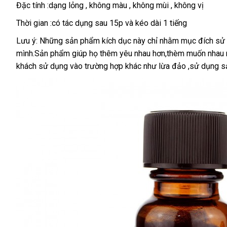
phối
đâu
Đặc tính :dạng lỏng
tiki
, không màu
bình
, không mùi
tại
, không vị
luận
nhà
Thời gian :có tác dụng sau 15p và kéo dài 1 tiếng
Lưu ý:
link
Những sản phẩm kích dục này chỉ
đắt
nhằm mục đích sử 
mình.Sản phẩm giúp họ thêm yêu nhau hơn,thèm muốn nhau 
web
nhất
khách sử dụng vào trường hợp khác như lừa đảo ,sử dụng sả