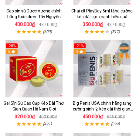
Cao sìn sú Dược Vương chính
Chai xịt PlayBoy 5ml tăng cường
hãng thảo dược Tây Nguyên
kéo dài cực mạnh hiệu quả
hiệu quả an toàn
400.000₫
350.000₫
487.000₫
437.000₫
(600)
(517)
-20%
-21%
5
5
Gel Sìn Sú Cao Cấp Kéo Dài Thời
Big Penis USA chính hãng tăng
Gian Quan Hệ Nam Giới
cường sinh lý, kéo dài thời gian,
chống xuất tinh sớm
320.000₫
450.000₫
400.000₫
646.000₫
(421)
(399)