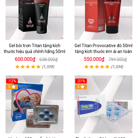
Gel bôi trơn Titan tăng kích
Gel Titan Provocative đỏ 50ml
thước hiệu quả chính hãng 50ml
tăng kích thước êm ái an toàn
600.000₫
550.000₫
638.000₫
794.000₫
(1,339)
(1,334)
-12%
-21%
5
5