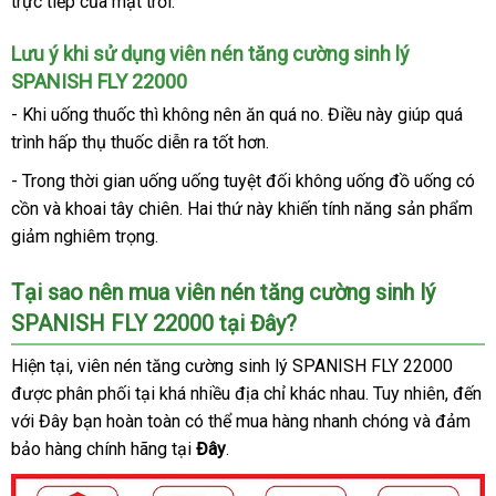
trực tiếp
tận
của mặt trời.
hàng
nơi
Lưu ý khi sử dụng viên nén tăng cường sinh lý
SPANISH FLY 22000
-
xưởng
Khi uống thuốc
Nhật
thì không nên ăn
nhập
quá no
sử
. Điều này giúp
sử
quá
trình hấp thụ thuốc diễn ra tốt hơn.
Bản
khẩu
dụng
dụng
- Trong thời gian uống uống
Thái
tuyệt đối không uống đồ uống có
cồn
cũ
và khoai tây chiên
đẹp
. Hai thứ này khiến tính năng sản phẩm
Lan
giảm nghiêm trọng.
Tại sao nên mua viên nén tăng cường sinh lý
SPANISH FLY 22000 tại Đây?
gần
Hiện tại, viên nén tăng cường sinh lý SPANISH FLY 22000
thốn
nhất
được phân phối tại
phân
khá nhiều địa chỉ khác nhau
tiết
. Tuy nhiên
giao
, đến
kê
xưởng
với Đây bạn hoàn toàn
phối
địa
có thể mua hàng nhanh chóng
kiệm
bền
và đảm
hàng
bảo hàng chính hãng tại
chỉ
Đây
.