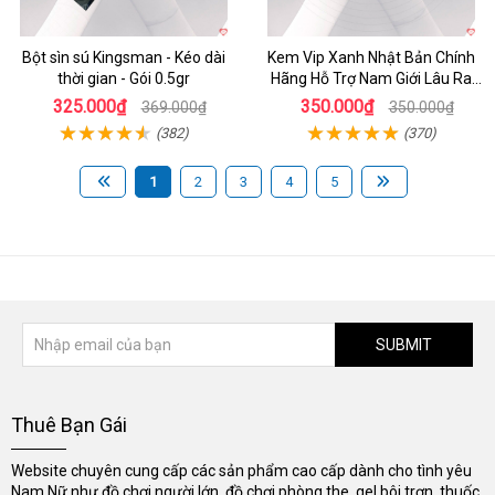
Bột sìn sú Kingsman - Kéo dài
Kem Vip Xanh Nhật Bản Chính
thời gian - Gói 0.5gr
Hãng Hỗ Trợ Nam Giới Lâu Ra
Tăng Cường Sinh Lý
325.000₫
350.000₫
369.000₫
350.000₫
(382)
(370)
1
2
3
4
5
SUBMIT
Thuê Bạn Gái
Website chuyên cung cấp các sản phẩm cao cấp dành cho tình yêu
Nam Nữ như đồ chơi người lớn, đồ chơi phòng the, gel bôi trơn, thuốc