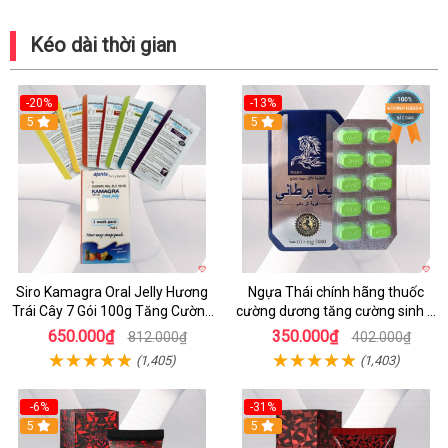
Kéo dài thời gian
-20%
-13%
5
Hot
5
Siro Kamagra Oral Jelly Hương
Ngựa Thái chính hãng thuốc
Trái Cây 7 Gói 100g Tăng Cường
cường dương tăng cường sinh lý
Sinh Lý Nam
nam hộp 10 viên
650.000₫
350.000₫
812.000₫
402.000₫
(1,405)
(1,403)
-6%
-31%
5
Hot
5