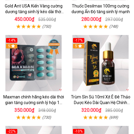
Gold Ant USA Kiến Vàng cường
Thuốc Desilmax 100mg cường
dương tăng sinh lý kéo dài thời
dương Ấn Độ tăng sinh lý mạnh
gian
450.000₫
280.000₫
535.000₫
297.000₫
(750)
(748)
-14%
-17%
Hot
5
5
Maxman chính hãng kéo dài thời
Trùm Sìn Sú 10ml Xịt Ê Đê Thảo
gian tăng cường sinh lý hộp 10
Dược Kéo Dài Quan Hệ Chính
viên
Hãng
350.000₫
320.000₫
348.000₫
385.000₫
(730)
(699)
-22%
-10%