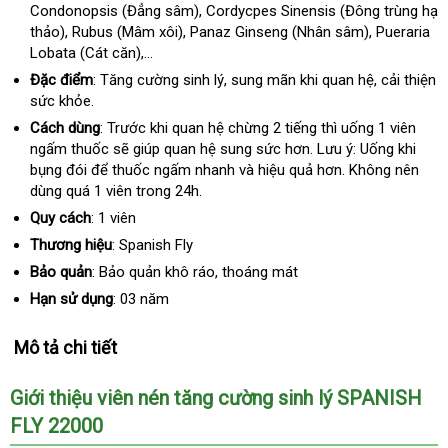
Condonopsis (Đẳng sâm)
Lan
tiki
, Cordycpes Sinensis (Đông trùng hạ
lý
thảo)
xưởng
, Rubus (Mâm xôi)
đẹp
, Panaz Ginseng (Nhân sâm)
giá
, Pueraria
Lobata (Cát căn),...
bán
lẻ
Đặc điểm
:
Tăng cường sinh lý
tiki
, sung mãn khi quan hệ
nổi
, cải thiện
sức khỏe.
tiếng
Cách dùng
:
Trước khi quan hệ chừng 2 tiếng thì uống 1 viên
ngấm thuốc
hướng
sẽ giúp quan hệ sung sức hơn
khuyến
. Lưu ý: Uống khi
bụng đói
đắt
để thuốc ngấm nhanh và hiệu quả hơn
dẫn
mãi
bình
. Không nên
dùng quá 1 viên trong 24h.
nhất
luận
Quy cách
:
1 viên
Thương hiệu
:
Spanish Fly
Bảo quản
:
Bảo quản khô ráo
xưởng
, thoáng mát
Hạn sử dụng
:
03 năm
Mô tả chi tiết
Giới thiệu viên nén tăng cường sinh lý SPANISH
FLY 22000