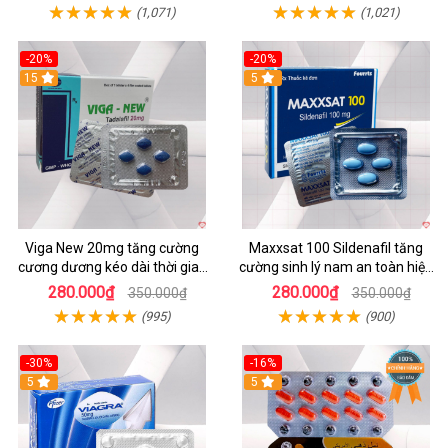
(1,071)
(1,021)
-20%
-20%
15
5
Viga New 20mg tăng cường
Maxxsat 100 Sildenafil tăng
cương dương kéo dài thời gian
cường sinh lý nam an toàn hiệu
quan hệ hộp 4 viên
quả
280.000₫
280.000₫
350.000₫
350.000₫
(995)
(900)
-30%
-16%
5
5