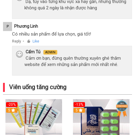
Dạ, tùy vào từng khu vực xa hay gần, nhưng thường
không quá 2 ngày là nhận được hàng
Phương Linh
P
Có nhiều sản phẩm để lựa chọn, giá tốt!
Reply
Like
●
Cẩm Tú
ADMIN
Cảm ơn bạn, đừng quên thường xuyên ghé thăm
website để xem những sản phẩm mới nhất nhé.
Viên uống tăng cường
-20%
-13%
5
Hot
5