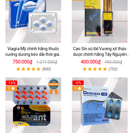
Viagra Mỹ chính hãng thuốc
Cao Sìn sú Đế Vương xịt thảo
cường dương kéo dài thời gian
dược chính hãng Tây Nguyên
cho Nam giới uy tín
hiệu quả tăng cường
750.000₫
400.000₫
1.071.000₫
493.000₫
(850)
(752)
-16%
-6%
5
5