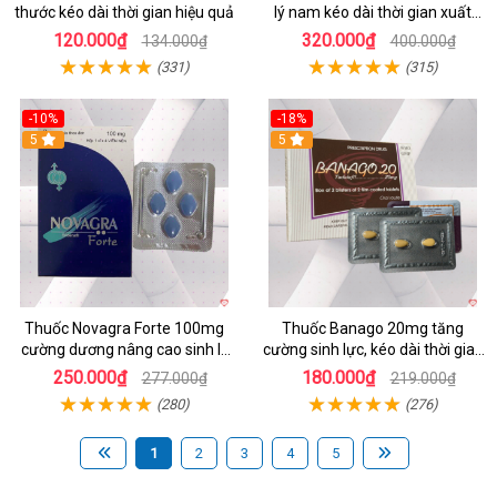
thước kéo dài thời gian hiệu quả
lý nam kéo dài thời gian xuất
tinh sớm
120.000₫
320.000₫
134.000₫
400.000₫
(331)
(315)
-10%
-18%
Hot
5
5
Thuốc Novagra Forte 100mg
Thuốc Banago 20mg tăng
cường dương nâng cao sinh lý
cường sinh lực, kéo dài thời gian
an toàn hiệu quả
xuất tinh, trị rối loạn cương
250.000₫
180.000₫
277.000₫
219.000₫
dương
(280)
(276)
1
2
3
4
5