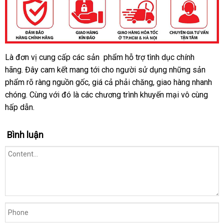
Là đơn vị cung cấp
ở
các sản phẩm hỗ trợ tình dục chính
hãng. Đây cam kết mang tới cho người sử dụng
đâu
báo
những sản
phẩm rõ ràng nguồn gốc
tốt
bỏ
, giá cả phải chăng
phân
, giao hàng nhanh
giá
chóng
so
. Cùng
phân
với đó là
nội
các chương trình khuyến mại vô cùng
sỉ
phối
hấp dẫn.
sánh
phối
địa
Bình luận