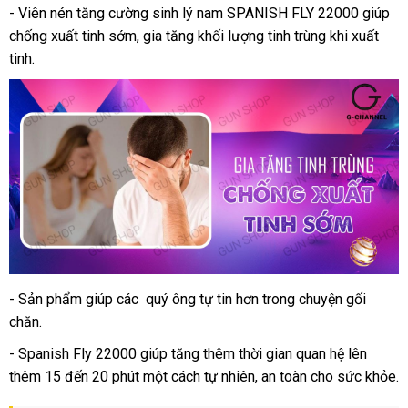
- Viên nén tăng cường sinh lý nam SPANISH FLY 22000 giúp
chống xuất tinh sớm
đặt
, gia tăng khối lượng tinh trùng khi xuất
tinh.
mua
- Sản phẩm giúp
mua
các quý ông tự tin hơn trong chuyện gối
chăn.
sắm
- Spanish Fly 22000 giúp tăng thêm thời gian quan hệ lên
thêm 15 đến 20 phút một cách tự nhiên
khuyến
, an toàn cho sức khỏe.
mãi