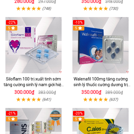
280.000₫
350.000₫
297.000₫
348.000₫
(748)
(730)
-22%
-10%
5
5
Siloflam 100 trị xuất tinh sớm
Walenafil 100mg tăng cường
tăng cường sinh lý nam giới hiệu
sinh lý thuốc cường dương trị
quả
xuất tinh sớm kéo dài
300.000₫
350.000₫
383.000₫
389.000₫
(641)
(637)
-21%
-20%
5
5