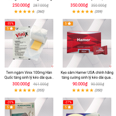
sinh lý hiệu quả
giới
250.000₫
350.000₫
287.000₫
350.000₫
(360)
(359)
-35%
5
5
Tem ngậm Vinix 100mg Hàn
Kẹo sâm Hamer USA chính hãng
Quốc tăng sinh lý kéo dài quan
tăng cường sinh lý kéo dài quan
hệ hiệu quả
hệ
300.000₫
90.000₫
461.000₫
90.000₫
(355)
(350)
-20%
-27%
5
5