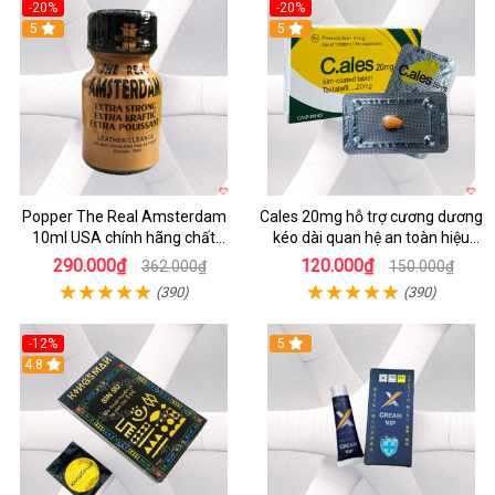
-20%
-20%
5
5
Popper The Real Amsterdam
Cales 20mg hỗ trợ cương dương
10ml USA chính hãng chất
kéo dài quan hệ an toàn hiệu
lượng cao
quả
290.000₫
120.000₫
362.000₫
150.000₫
(390)
(390)
-12%
5
Hot
4.8