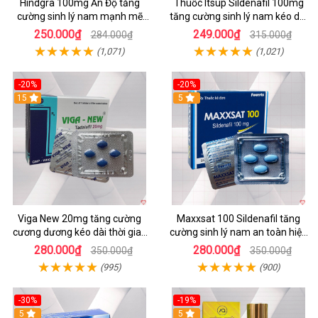
Hindgra 100mg Ấn Độ tăng
Thuốc Itsup Sildenafil 100mg
cường sinh lý nam mạnh mẽ
tăng cường sinh lý nam kéo dài
chống xuất tinh sớm
thời gian chất lượng
250.000₫
249.000₫
284.000₫
315.000₫
(1,071)
(1,021)
-20%
-20%
15
5
Viga New 20mg tăng cường
Maxxsat 100 Sildenafil tăng
cương dương kéo dài thời gian
cường sinh lý nam an toàn hiệu
quan hệ hộp 4 viên
quả
280.000₫
280.000₫
350.000₫
350.000₫
(995)
(900)
-30%
-19%
5
5