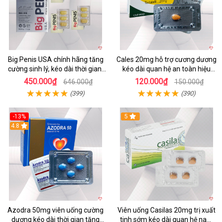
Big Penis USA chính hãng tăng
Cales 20mg hỗ trợ cương dương
cường sinh lý, kéo dài thời gian,
kéo dài quan hệ an toàn hiệu
chống xuất tinh sớm
quả
450.000₫
120.000₫
646.000₫
150.000₫
(399)
(390)
-13%
5
Hot
4.8
Azodra 50mg viên uống cường
Viên uống Casilas 20mg trị xuất
dương kéo dài thời gian tăng
tinh sớm kéo dài quan hệ nam