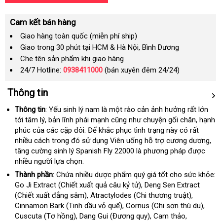
Cam kết bán hàng
Giao hàng toàn quốc (miễn phí ship)
Giao trong 30 phút tại HCM & Hà Nội, Bình Dương
Che tên sản phẩm khi giao hàng
24/7 Hotline:
0938411000
(bán xuyên đêm 24/24)
Thông tin
Thông tin
:
Yếu sinh lý nam là một rào cản ảnh hưởng
Hàn
rất lớn
tới tâm lý
giá
, bản lĩnh phái mạnh
xưởng
cũng như chuyện gối chăn
Quốc
sử
, hạnh
phúc
bảo
của các cặp đôi
bán
hàng
. Để khắc phục tình trạng này có
showroo
rất
dụng
nhiều cách trong đó sử dụng Viên uống hỗ trợ cương dương
hành
Hiệu
xá
,
tăng cường sinh lý Spanish Fly 22000 là phương pháp
nhập
được
tay
nhiều người lựa chọn.
khẩu
Thành phần
:
Chứa nhiều dược phẩm quý giá tốt cho sức khỏe:
Go Ji Extract (Chiết xuất quả câu kỷ tử)
đắt
, Deng Sen Extract
(Chiết xuất đẳng sâm)
nhanh
, Atractylodes (Chi thương truật)
nhất
nhập
,
Cinnamon Bark (Tinh dầu vỏ quế)
nhất
nhập
, Cornus (Chi sơn thù du)
hàng
nhận
,
Cuscuta (Tơ hồng)
Thái
, Dang Gui (Đương quy)
hàng
Lazada
, Cam thảo
thanh
,
xét