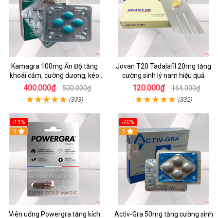
Kamagra 100mg Ấn Độ tăng
Jovan T20 Tadalafil 20mg tăng
khoái cảm, cường dương, kéo
cường sinh lý nam hiệu quả
dài quan hệ
400.000₫
120.000₫
500.000₫
164.000₫
(333)
(332)
-11%
-20%
Hot
5
5
Viên uống Powergra tăng kích
Activ-Gra 50mg tăng cường sinh