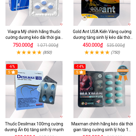
Viagra Mỹ chính hãng thuốc
Gold Ant USA Kiến Vàng cường
cường dương kéo dài thời gian
dương tăng sinh lý kéo dài thời
cho Nam giới uy tín
gian
750.000₫
450.000₫
1.071.000₫
535.000₫
(850)
(750)
-6%
-14%
5
Hot
5
Thuốc Desilmax 100mg cường
Maxman chính hãng kéo dài thời
dương Ấn Độ tăng sinh lý mạnh
gian tăng cường sinh lý hộp 10
viên