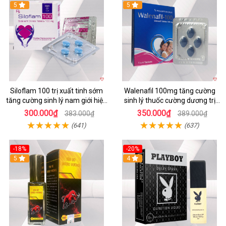
5
5
Siloflam 100 trị xuất tinh sớm
Walenafil 100mg tăng cường
tăng cường sinh lý nam giới hiệu
sinh lý thuốc cường dương trị
quả
xuất tinh sớm kéo dài
300.000₫
350.000₫
383.000₫
389.000₫
(641)
(637)
-18%
-20%
5
4