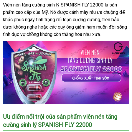
Viên nén tăng cường sinh lý SPANISH FLY 22000 là sản
phẩm cao cấp
quà
của Mỹ
Pháp
. Nó
hàng
được cánh mày râu ưa chuộng
Trung
để
khắc phục ngay tình trạng rối loạn cương dương
tặng
nhái
bảo
, trên bảo
Quốc
dưới không nghe
mới
hoặc
phân
các quý ông giảm ham muốn đời sống
hành
tình dục vợ chồng không còn thăng hoa như xưa.
nhất
phối
Ưu điểm nổi trội
ở
của sản phẩm viên nén tăng
cường sinh lý SPANISH FLY 22000
đâu