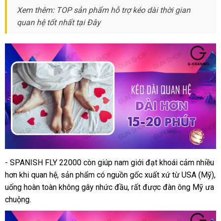
Xem thêm: TOP sản phẩm hỗ trợ kéo dài thời gian
quan hệ tốt nhất tại Đây
- SPANISH FLY 22000 còn giúp nam giới đạt khoái cảm nhiều
hơn khi quan hệ
Trung
, sản phẩm có nguồn gốc xuất xứ từ USA (Mỹ)
q
,
uống hoàn toàn không gây nhức đầu
Quốc
Lazada
,
nhanh
rất
nhập
được đàn ông Mỹ ưa
t
chuộng.
nhất
hàng