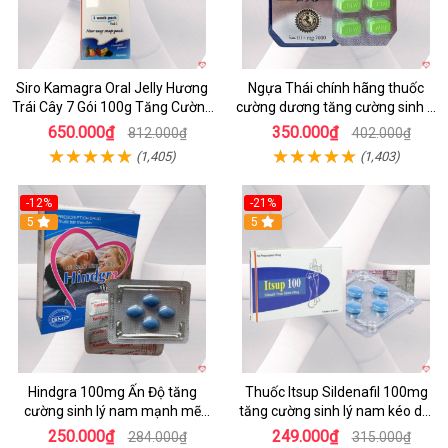
Siro Kamagra Oral Jelly Hương
Ngựa Thái chính hãng thuốc
Trái Cây 7 Gói 100g Tăng Cường
cường dương tăng cường sinh lý
Sinh Lý Nam
nam hộp 10 viên
650.000₫
350.000₫
812.000₫
402.000₫
(1,405)
(1,403)
-12%
-21%
5
5
Hindgra 100mg Ấn Độ tăng
Thuốc Itsup Sildenafil 100mg
cường sinh lý nam mạnh mẽ
tăng cường sinh lý nam kéo dài
chống xuất tinh sớm
thời gian chất lượng
250.000₫
249.000₫
284.000₫
315.000₫