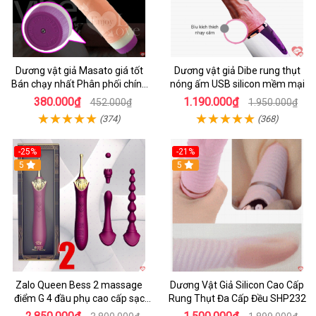
Dương vật giả Masato giá tốt
Dương vật giả Dibe rung thụt
Bán chạy nhất Phân phối chính
nóng ấm USB silicon mềm mại
hãng
380.000₫
1.190.000₫
452.000₫
1.950.000₫
(374)
(368)
-25%
-21%
5
5
Zalo Queen Bess 2 massage
Dương Vật Giả Silicon Cao Cấp
điểm G 4 đầu phụ cao cấp sạc
Rung Thụt Đa Cấp Đều SHP232
tiện lợi