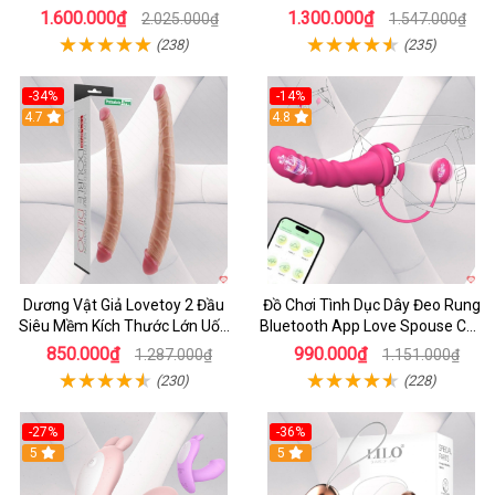
kích thích
cấp
1.600.000₫
1.300.000₫
2.025.000₫
1.547.000₫
(238)
(235)
-34%
-14%
4.7
4.8
Dương Vật Giả Lovetoy 2 Đầu
Đồ Chơi Tình Dục Dây Đeo Rung
Siêu Mềm Kích Thước Lớn Uốn
Bluetooth App Love Spouse Cho
Cong
Les
850.000₫
990.000₫
1.287.000₫
1.151.000₫
(230)
(228)
-27%
-36%
5
5