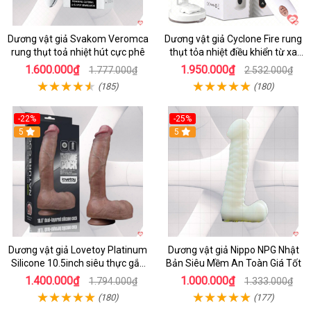
Dương vật giả Svakom Veromca
Dương vật giả Cyclone Fire rung
rung thụt toả nhiệt hút cực phê
thụt tỏa nhiệt điều khiển từ xa
kích thích nữ
1.600.000₫
1.950.000₫
1.777.000₫
2.532.000₫
(185)
(180)
-22%
-25%
5
5
Dương vật giả Lovetoy Platinum
Dương vật giả Nippo NPG Nhật
Silicone 10.5inch siêu thực gắn
Bản Siêu Mềm An Toàn Giá Tốt
tường
1.400.000₫
1.000.000₫
1.794.000₫
1.333.000₫
(180)
(177)