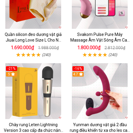
Quần silicon đeo dương vật giả
Svakom Pulse Pure Máy
Jiuai Long Love Size L Cho Nữ
Massage Âm Vật Sóng Âm Cao
Đồng Tính
Cấp Điều Khiển App Đỉnh
1.690.000₫
1.800.000₫
1.988.000₫
2.812.000₫
(240)
(240)
-21%
-16%
5
4.7
Chày rung Leten Lightning
Yunman dương vật giả 2 đầu
Version 3 cao cấp đa chức năng
rung điều khiển từ xa cho les cao