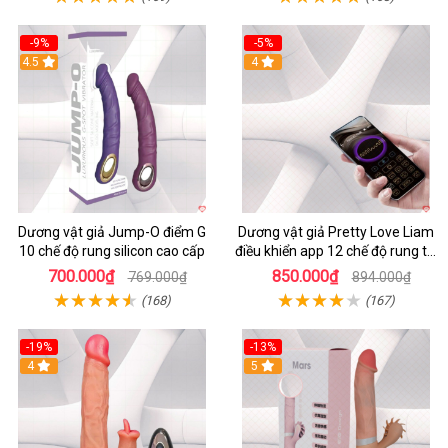
-9%
-5%
4.5
4
Dương vật giả Jump-O điểm G
Dương vật giả Pretty Love Liam
10 chế độ rung silicon cao cấp
điều khiển app 12 chế độ rung tai
thỏ siêu hot
700.000₫
850.000₫
769.000₫
894.000₫
(168)
(167)
-19%
-13%
4
5