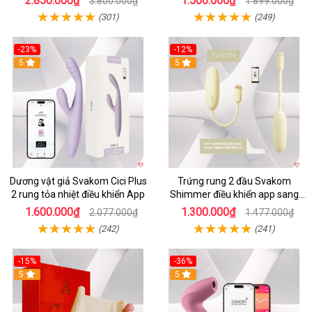
2.850.000₫
1.500.000₫
3.800.000₫
1.899.000₫
(301)
(249)
-23%
-12%
5
5
Dương vật giả Svakom Cici Plus
Trứng rung 2 đầu Svakom
2 rung tỏa nhiệt điều khiển App
Shimmer điều khiển app sang
trọng chất lượng
1.600.000₫
1.300.000₫
2.077.000₫
1.477.000₫
(242)
(241)
-15%
-36%
5
5