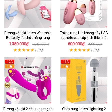
Dương vật giả Leten Wearable
Trứng rung Lilo không dây USB
Butterfly đa chức năng rung
remote cao cấp kích thích nữ
mạnh điều khiển app bluetooth
1.350.000₫
600.000₫
1.840.000₫
937.000₫
(215)
(215)
-12%
-13%
5
5
Dương vật giả 2 đầu rung mạnh
Chày rung Leten Lightning 2