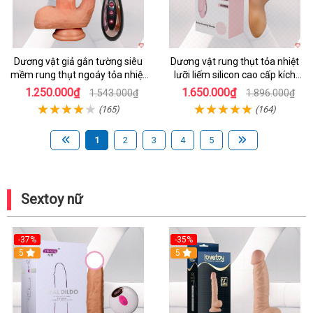
Dương vật giả gắn tường siêu
Dương vật rung thụt tỏa nhiệt
mềm rung thụt ngoáy tỏa nhiệt
lưỡi liếm silicon cao cấp kích
tăng khoái cảm
thích tối đa
1.250.000₫
1.650.000₫
1.543.000₫
1.896.000₫
(165)
(164)
1
2
3
4
5
Sextoy nữ
-37%
-35%
5
5