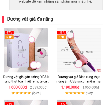
website để xem những sản phẩm mới nhất nhé.
Dương vật giả đa năng
-37%
-39%
5
5
Dương vật giả gắn tường YEAIN
Dương vật giả Dibe rung thụt
rung thụt tỏa nhiệt remote cao
nóng ấm USB silicon mềm mại
cấp
1.600.000₫
1.190.000₫
2.539.000₫
1.950.000₫
(2,590)
(368)
-23%
-15%