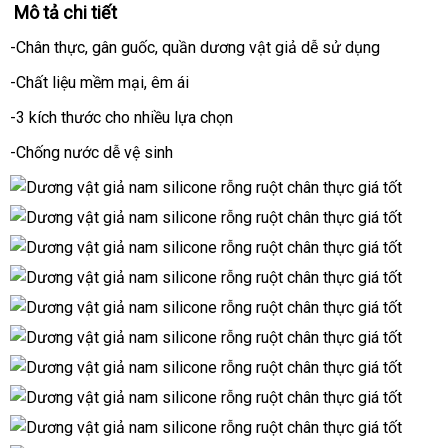
Mô tả chi tiết
-Chân thực
đấu
, gân guốc
vệ
, quần dương vật giả dễ sử dụng
giá
sinh
-Chất liệu mềm mại
hỗ
, êm ái
trợ
-3 kích thước cho nhiều lựa chọn
-Chống nước dễ vệ sinh