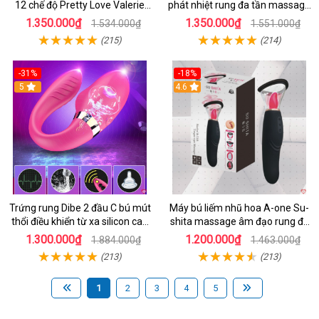
12 chế độ Pretty Love Valerie
phát nhiệt rung đa tần massage
mua ngay
toàn thân kích thích
1.350.000₫
1.350.000₫
1.534.000₫
1.551.000₫
(215)
(214)
-31%
-18%
5
4.6
Trứng rung Dibe 2 đầu C bú mút
Máy bú liếm nhũ hoa A-one Su-
thổi điều khiển từ xa silicon cao
shita massage âm đạo rung đa
cấp kích thích điểm G
chế độ
1.300.000₫
1.200.000₫
1.884.000₫
1.463.000₫
(213)
(213)
1
2
3
4
5