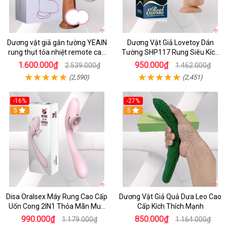
Dương vật giả gắn tường YEAIN
Dương Vật Giả Lovetoy Dán
rung thụt tỏa nhiệt remote cao
Tường SHP117 Rung Siêu Kích
cấp
Thích
1.600.000₫
950.000₫
2.539.000₫
1.462.000₫
(2,590)
(2,451)
-16%
-27%
5
5
Disa Oralsex Máy Rung Cao Cấp
Dương Vật Giả Quả Dưa Leo Cao
Uốn Cong 2IN1 Thỏa Mãn Mua
Cấp Kích Thích Mạnh
Ngay
990.000₫
850.000₫
1.179.000₫
1.164.000₫