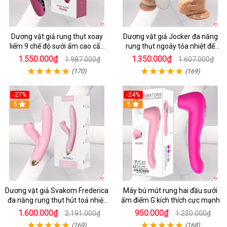
Dương vật giả rung thụt xoay
Dương vật giả Jocker đa năng
liếm 9 chế độ sưởi ấm cao cấp
rung thụt ngoáy tỏa nhiệt đế
Yeain Hot Whell
dính tường
1.550.000₫
1.350.000₫
1.987.000₫
1.607.000₫
(170)
(169)
-27%
-24%
5
5
Dương vật giả Svakom Frederica
Máy bú mút rung hai đầu sưởi
đa năng rung thụt hút toả nhiệt
ấm điểm G kích thích cực mạnh
siêu phê
1.600.000₫
950.000₫
2.191.000₫
1.250.000₫
(169)
(168)