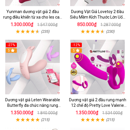
Yunman dương vật giả 2 đầu
Dương Vật Giả Lovetoy 2 Đầu
rung điều khiển từ xa cho les cao
Siêu Mềm Kích Thước Lớn Uốn
cấp
Cong
1.300.000₫
850.000₫
1.547.000₫
1.287.000₫
(235)
(230)
-27%
-12%
5
5
Dương vật giả Leten Wearable
Dương vật giả 2 đầu rung mạnh
Butterfly đa chức năng rung
12 chế độ Pretty Love Valerie
mạnh điều khiển app bluetooth
mua ngay
1.350.000₫
1.350.000₫
1.840.000₫
1.534.000₫
(215)
(215)