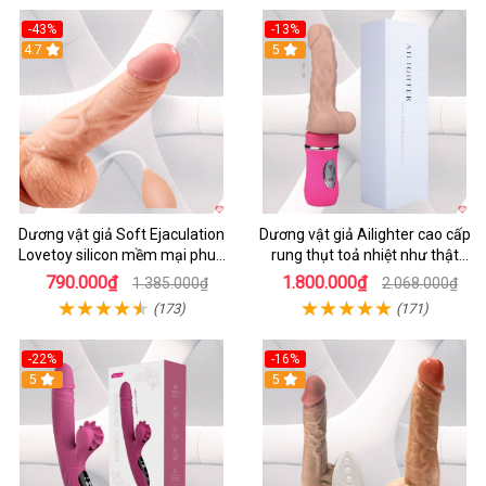
-43%
-13%
4.7
5
Dương vật giả Soft Ejaculation
Dương vật giả Ailighter cao cấp
Lovetoy silicon mềm mại phun
rung thụt toả nhiệt như thật
nước kích thích
tăng khoái cảm
790.000₫
1.800.000₫
1.385.000₫
2.068.000₫
(173)
(171)
-22%
-16%
5
5