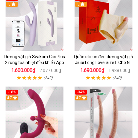
5
5
Dương vật giả Svakom Cici Plus
Quần silicon đeo dương vật giả
2 rung tỏa nhiệt điều khiển App
Jiuai Long Love Size L Cho Nữ
Đồng Tính
1.600.000₫
1.690.000₫
2.077.000₫
1.988.000₫
(242)
(240)
-16%
-34%
4.7
4.7