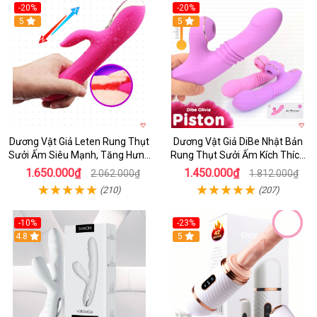
-20%
-20%
5
5
Dương Vật Giả Leten Rung Thụt
Dương Vật Giả DiBe Nhật Bản
Sưởi Ấm Siêu Mạnh, Tăng Hưng
Rung Thụt Sưởi Ấm Kích Thích
Phấn
Nữ
1.650.000₫
1.450.000₫
2.062.000₫
1.812.000₫
(210)
(207)
-10%
-23%
4.8
5