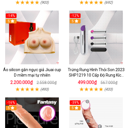
(903)
(692)
-14%
-12%
5
5
Áo silicon gắn ngực giả Jiuai cup
Trứng Rung Hình Thỏi Son 2023
D mềm mại tự nhiên
SHP1219 10 Cấp Độ Rung Kích
Thích
2.200.000₫
499.000₫
2.558.000₫
567.000₫
(493)
(433)
-16%
-39%
5
5