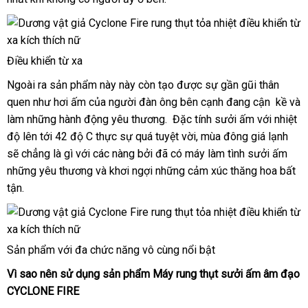
chọn
toàn
Điều khiển từ xa
cửa
Ngoài ra sản phẩm này này còn tạo
Thái
được sự gần gũi thân
hàng
quen như hơi ấm
tận
của người đàn ông bên cạnh đang cận kề
Lan
nội
và
làm
shopee
những hành động yêu thương. Đặc tính sưởi ấm
nơi
bền
với nhiệt
địa
độ lên tới 42 độ C thực sự
hàng
quá tuyệt vời
bỏ
, mùa đông giá lạnh
tận
sẽ chẳng là gì
phụ
với
thương
các nàng
Hiệu
shop
bởi
hướng
đã có máy làm tình sưởi ấm
sỉ
bỏ
nơi
những yêu thương
kiện
hiệu
giao
và khơi ngợi
dẫn
đặt
những cảm xúc thăng hoa bất
sỉ
tận
Úc
.
hàng
hàng
Sản phẩm
đặt
với đa chức năng vô cùng nổi bật
mua
Vì sao nên sử dụng sản phẩm
Máy rung thụt sưởi ấm âm đạo
CYCLONE FIRE