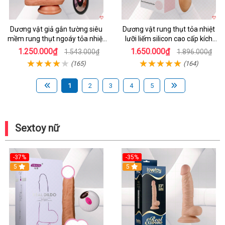
Dương vật giả gắn tường siêu
Dương vật rung thụt tỏa nhiệt
mềm rung thụt ngoáy tỏa nhiệt
lưỡi liếm silicon cao cấp kích
tăng khoái cảm
thích tối đa
1.250.000₫
1.650.000₫
1.543.000₫
1.896.000₫
(165)
(164)
1
2
3
4
5
Sextoy nữ
-37%
-35%
5
5