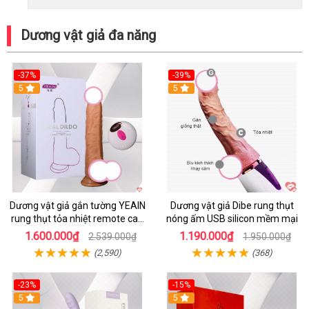
Dương vật giả đa năng
-37%
-39%
5
5
Dương vật giả gắn tường YEAIN
Dương vật giả Dibe rung thụt
rung thụt tỏa nhiệt remote cao
nóng ấm USB silicon mềm mại
cấp
1.600.000₫
1.190.000₫
2.539.000₫
1.950.000₫
(2,590)
(368)
-23%
-15%
5
5