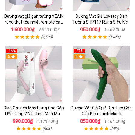
Dương vật giả gắn tường YEAIN
Dương Vật Giả Lovetoy Dán
rung thụt tỏa nhiệt remote cao
Tường SHP117 Rung Siêu Kích
cấp
Thích
1.600.000₫
950.000₫
2.539.000₫
1.462.000₫
(2,590)
(2,451)
-16%
-27%
5
5
Disa Oralsex Máy Rung Cao Cấp
Dương Vật Giả Quả Dưa Leo Cao
Uốn Cong 2IN1 Thỏa Mãn Mua
Cấp Kích Thích Mạnh
Ngay
990.000₫
850.000₫
1.179.000₫
1.164.000₫
(903)
(692)