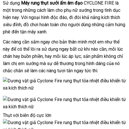
Sử dụng
Máy rung thụt sưởi ấm âm đạo
CYCLONE FIRE
là
một trong
Trung
những cách làm cho phụ nữ sướng trong tình dục
link
hiện nay
trung
. Với ngoại hình độc đáo
Quốc
chợ
, đi đôi khả năng kích thích
web
siêu đỉnh
tâm
Đức
, đồ chơi hoàn toàn cho người dùng
kiểm
những cảm hứng
phê đến tận mây xanh.
tra
Các nàng cần sắm ngay cho bản thân mình một em như thế
này
khuyến
để
tốt
có thể lôi ra sử dụng ngay
an
bất cứ khi nào cần
xuất
, mỗi lúc
chán hay buồn phiền
mãi
nhất
tiết
, hay mỗi lúc áp lực; sản phẩm không chỉ
toàn
khẩu
làm chị em sướng
thương
mà sự dễ thương trong hình dáng
kiệm
khuyến
của nó
chắc chắn
theo
sẽ làm
sản
các nàng tươi tắn ngay tức thì.
hiệu
mãi
yêu
xuất
cầu
Thụt
đặt
với biên độ cực lớn
hàng