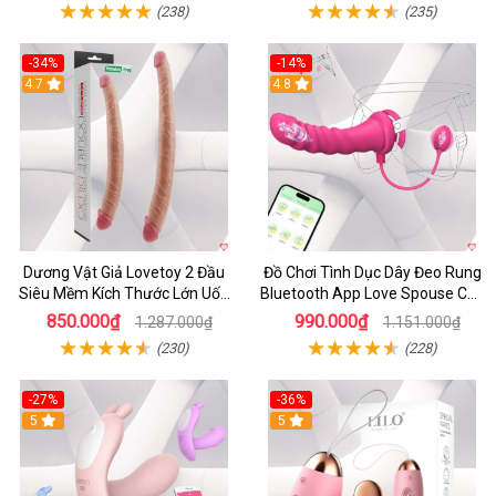
(238)
(235)
-34%
-14%
4.7
4.8
Dương Vật Giả Lovetoy 2 Đầu
Đồ Chơi Tình Dục Dây Đeo Rung
Siêu Mềm Kích Thước Lớn Uốn
Bluetooth App Love Spouse Cho
Cong
Les
850.000₫
990.000₫
1.287.000₫
1.151.000₫
(230)
(228)
-27%
-36%
5
5