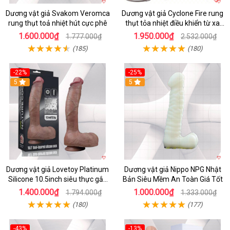
Dương vật giả Svakom Veromca
Dương vật giả Cyclone Fire rung
rung thụt toả nhiệt hút cực phê
thụt tỏa nhiệt điều khiển từ xa
kích thích nữ
1.600.000₫
1.950.000₫
1.777.000₫
2.532.000₫
(185)
(180)
-22%
-25%
5
5
Dương vật giả Lovetoy Platinum
Dương vật giả Nippo NPG Nhật
Silicone 10.5inch siêu thực gắn
Bản Siêu Mềm An Toàn Giá Tốt
tường
1.400.000₫
1.000.000₫
1.794.000₫
1.333.000₫
(180)
(177)
-43%
-13%