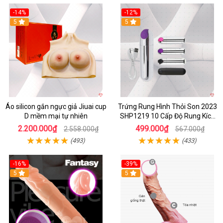
-14%
-12%
5
5
Áo silicon gắn ngực giả Jiuai cup
Trứng Rung Hình Thỏi Son 2023
D mềm mại tự nhiên
SHP1219 10 Cấp Độ Rung Kích
Thích
2.200.000₫
499.000₫
2.558.000₫
567.000₫
(493)
(433)
-16%
-39%
5
5