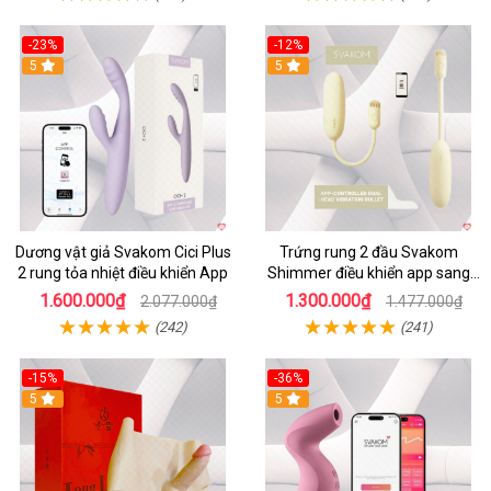
-23%
-12%
5
5
Dương vật giả Svakom Cici Plus
Trứng rung 2 đầu Svakom
2 rung tỏa nhiệt điều khiển App
Shimmer điều khiển app sang
trọng chất lượng
1.600.000₫
1.300.000₫
2.077.000₫
1.477.000₫
(242)
(241)
-15%
-36%
5
5