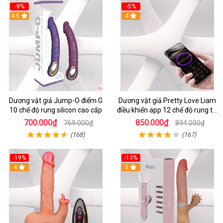
-9%
-5%
4.5
4
Dương vật giả Jump-O điểm G
Dương vật giả Pretty Love Liam
10 chế độ rung silicon cao cấp
điều khiển app 12 chế độ rung tai
thỏ siêu hot
700.000₫
850.000₫
769.000₫
894.000₫
(168)
(167)
-19%
-13%
4
5