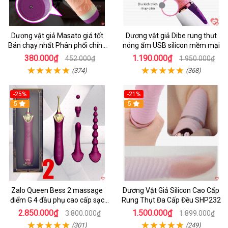
Dương vật giả Masato giá tốt
Dương vật giả Dibe rung thụt
Bán chạy nhất Phân phối chính
nóng ấm USB silicon mềm mại
hãng
380.000₫
1.190.000₫
452.000₫
1.950.000₫
(374)
(368)
-25%
-21%
5
5
Zalo Queen Bess 2 massage
Dương Vật Giả Silicon Cao Cấp
điểm G 4 đầu phụ cao cấp sạc
Rung Thụt Đa Cấp Đều SHP232
tiện lợi
2.850.000₫
1.500.000₫
3.800.000₫
1.899.000₫
(301)
(249)