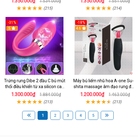
1.350.000₫
1.350.000₫
1.534.000₫
1.551.000₫
(215)
(214)
-31%
-18%
5
4.6
Trứng rung Dibe 2 đầu C bú mút
Máy bú liếm nhũ hoa A-one Su-
thổi điều khiển từ xa silicon cao
shita massage âm đạo rung đa
cấp kích thích điểm G
chế độ
1.300.000₫
1.200.000₫
1.884.000₫
1.463.000₫
(213)
(213)
1
2
3
4
5