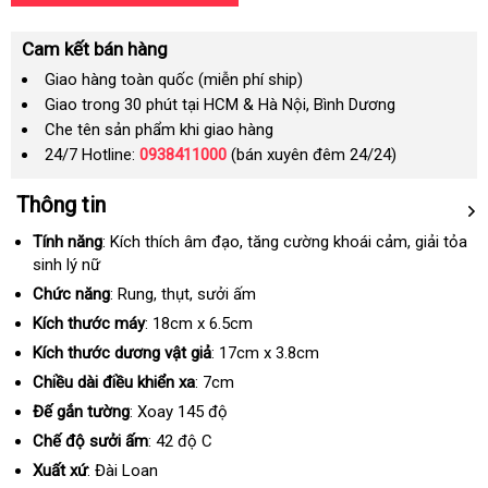
Cam kết bán hàng
Giao hàng toàn quốc (miễn phí ship)
Giao trong 30 phút tại HCM & Hà Nội, Bình Dương
Che tên sản phẩm khi giao hàng
24/7 Hotline:
0938411000
(bán xuyên đêm 24/24)
Thông tin
Tính năng
: Kích thích âm đạo
Mỹ
, tăng cường khoái cảm
Úc
, giải tỏa
sinh lý nữ
Chức năng
: Rung
giá
, thụt
dễ
, sưởi ấm
bán
dàng
Kích thước máy
: 18cm x 6.5cm
Kích thước dương vật giả
: 17cm x 3.8cm
Chiều dài điều khiển xa
: 7cm
Đế gắn tường
: Xoay 145 độ
Chế độ sưởi ấm
: 42 độ C
Xuất xứ
: Đài Loan