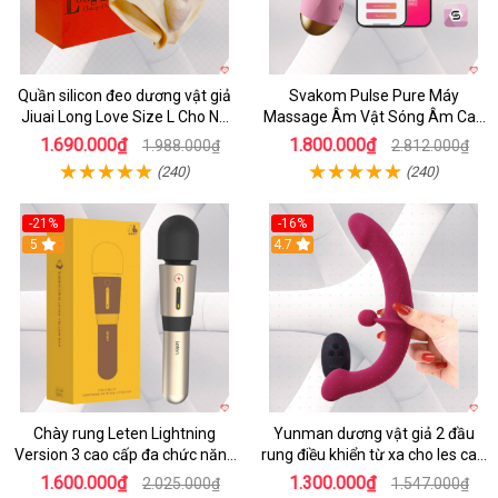
Quần silicon đeo dương vật giả
Svakom Pulse Pure Máy
Jiuai Long Love Size L Cho Nữ
Massage Âm Vật Sóng Âm Cao
Đồng Tính
Cấp Điều Khiển App Đỉnh
1.690.000₫
1.800.000₫
1.988.000₫
2.812.000₫
(240)
(240)
-21%
-16%
5
4.7
Chày rung Leten Lightning
Yunman dương vật giả 2 đầu
Version 3 cao cấp đa chức năng
rung điều khiển từ xa cho les cao
kích thích
cấp
1.600.000₫
1.300.000₫
2.025.000₫
1.547.000₫