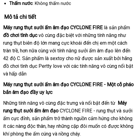
Thấm nước
: Không thấm nước
Mô tả chi tiết
Máy rung thụt sưởi ấm âm đạo CYCLONE FIRE
là sản phẩm
đồ chơi tình dục
vô cùng
xuất
đặc biệt
tiết
với
amazon
những tính năng như
rung thụt biên độ lớn mang cực khoái đến chị em một cách
khẩu
kiệm
tràn trề
báo
,
đặt
hơn nữa cùng
thanh
với tính năng sưởi ấm âm đạo
danh
lên đến
42 độ C
giá
hàng
Úc
. Sản phẩm là sextoy cho nữ
lý
có
được sản xuất
qua
bởi hãng
sách
đồ chơi tình dục Pertty love
thảo
với
Pháp
các tính năng vô cùng nổi bật
nên
app
th
và hấp dẫn
luận
mua
lu
Máy rung thụt sưởi ấm âm đạo
CYCLONE FIRE - Một cỗ pháo
bắn âm đạo đầy uy lực
an
Những tính năng vô cùng đặc trưng
hướng
và nổi bật đến từ
Máy
toàn
rung thụt sưởi ấm âm đạo
CYCLONE FIRE - rung thụt
dẫn
đại
và sưởi
ấm cực đỉnh
địa
, sản phẩm trở thành nguồn cảm hứng cho không
lý
ít
giá
các nàng độc thân
chỉ
cũ
, hay
nhập
những cặp đôi muốn có
đại
được không
khí phòng the ấm cúng
bán
link
và nồng cháy
khẩu
online
.
lý