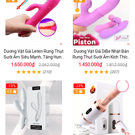
5
5
Dương Vật Giả Leten Rung Thụt
Dương Vật Giả DiBe Nhật Bản
Sưởi Ấm Siêu Mạnh, Tăng Hưng
Rung Thụt Sưởi Ấm Kích Thích
Phấn
Nữ
1.650.000₫
1.450.000₫
2.062.000₫
1.812.000₫
(210)
(207)
-10%
-23%
4.8
5