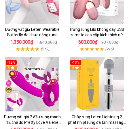
Dương vật giả Leten Wearable
Trứng rung Lilo không dây USB
Butterfly đa chức năng rung
remote cao cấp kích thích nữ
mạnh điều khiển app bluetooth
1.350.000₫
600.000₫
1.840.000₫
937.000₫
(215)
(215)
-12%
-13%
5
5
Dương vật giả 2 đầu rung mạnh
Chày rung Leten Lightning 2
12 chế độ Pretty Love Valerie
phát nhiệt rung đa tần massage
mua ngay
toàn thân kích thích