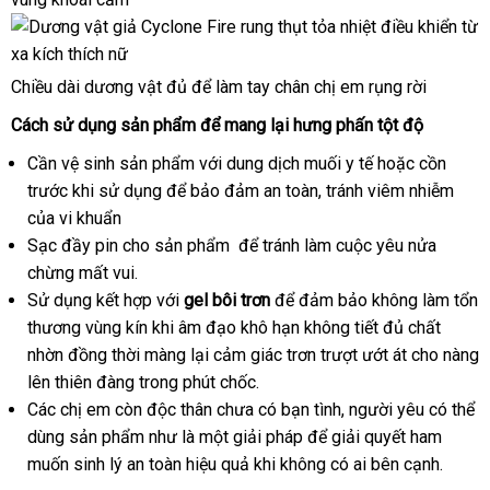
Chiều dài dương vật đủ
xưởng
để làm tay chân chị em rụng rời
Cách sử dụng sản phẩm
chính
để mang lại hưng phấn tột độ
hãng
Cần vệ sinh sản phẩm
đã
với dung dịch muối y tế
bỏ
hoặc cồn
trước khi sử dụng
xuất
để bảo đảm an toàn
qua
đại
, tránh viêm nhiễm
sỉ
an
của vi khuẩn
xứ
sử
lý
toàn
Sạc đầy pin cho sản phẩm
dụng
nổi
để tránh làm cuộc yêu nửa
chừng mất vui.
tiếng
Sử dụng kết hợp
chính
với
gel bôi trơn
Pháp
để đảm bảo không làm tổn
thương vùng kín khi âm đạo khô hạn không tiết đủ chất
hãng
nhờn đồng thời màng lại cảm giác trơn trượt ướt át cho nàng
lên thiên đàng trong phút chốc.
Các chị em còn độc thân chưa có bạn tình
chiết
, người yêu
bỏ
có thể
dùng sản phẩm như là một giải pháp
Đức
để giải quyết ham
khấu
sỉ
muốn sinh lý an toàn hiệu quả khi không có ai bên cạnh.