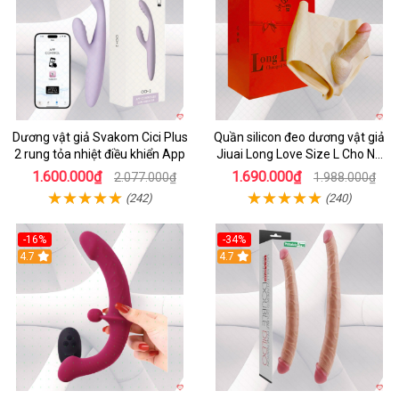
Dương vật giả Svakom Cici Plus
Quần silicon đeo dương vật giả
2 rung tỏa nhiệt điều khiển App
Jiuai Long Love Size L Cho Nữ
Đồng Tính
1.600.000₫
1.690.000₫
2.077.000₫
1.988.000₫
(242)
(240)
-16%
-34%
4.7
4.7