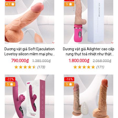
4.7
5
Dương vật giả Soft Ejaculation
Dương vật giả Ailighter cao cấp
Lovetoy silicon mềm mại phun
rung thụt toả nhiệt như thật
nước kích thích
tăng khoái cảm
790.000₫
1.800.000₫
1.385.000₫
2.068.000₫
(173)
(171)
-22%
-16%
5
5