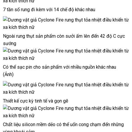
7 tần số rung đi kèm
rẻ
với 14 chế độ khác nhau
nhất
Ngoài rung thụt sản phẩm còn sưởi ấm
dễ
lên đến 42 độ C cực
sướng
dàng
Có thể sạc pin cho sản phẩm
xuất
với nhiều nguồn khác nhau
(Ảnh)
xứ
Thiết kế cực kỳ tinh tế
Úc
và gọn gẽ
Chất liệu silicon mềm dẻo
sửa
có thể uốn cong chạm đến
bỏ
những
vùng khoái cảm
chữa
sỉ