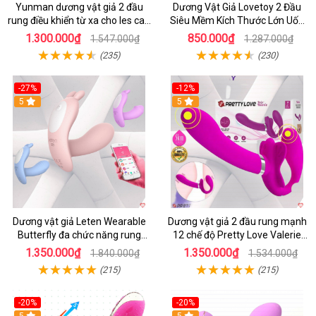
Yunman dương vật giả 2 đầu
Dương Vật Giả Lovetoy 2 Đầu
rung điều khiển từ xa cho les cao
Siêu Mềm Kích Thước Lớn Uốn
cấp
Cong
1.300.000₫
850.000₫
1.547.000₫
1.287.000₫
(235)
(230)
-27%
-12%
5
5
Dương vật giả Leten Wearable
Dương vật giả 2 đầu rung mạnh
Butterfly đa chức năng rung
12 chế độ Pretty Love Valerie
mạnh điều khiển app bluetooth
mua ngay
1.350.000₫
1.350.000₫
1.840.000₫
1.534.000₫
(215)
(215)
-20%
-20%