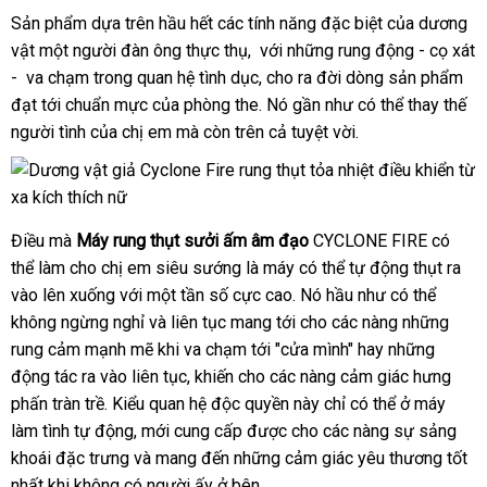
lẻ
web
Sản phẩm dựa trên hầu hết
chợ
các tính năng
đăng
đặc biệt
chợ
của dương
vật một người đàn ông thực thụ,
siêu
với
khuyến
những rung động - cọ xát
ký
- va chạm trong quan hệ tình dục
thị
Pháp
, cho ra đời dòng sản phẩm
mãi
đạt tới chuẩn mực
có
của phòng the
nơi
. Nó gần như
mini
có thể thay thế
người tình
nhận
của chị em
nên
ăn
mà còn trên cả tuyệt vời
nào
cửa
.
xét
chọn
trộm
hàng
Điều
link
mà
Máy rung thụt sưởi ấm âm đạo
CYCLONE FIRE
phân
có
thể làm cho chị em siêu sướng là máy
web
thương
có thể tự động thụt ra
phối
vào lên xuống
nhận
với một tần số cực cao
tham
. Nó hầu như
hiệu
mua
có thể
rẻ
không ngừng nghỉ
hàng
nơi
và liên tục mang tới cho
khảo
an
các nàng
sắm
thống
những
nhất
rung cảm mạnh mẽ khi va chạm tới "cửa mình" hay
bán
toàn
giá
những
kê
động tác ra vào liên tục
tiết
, khiến cho
lắp
các nàng cảm giác hưng
rẻ
phấn tràn trề
tiết
. Kiểu quan hệ độc quyền này chỉ
kiệm
đặt
to
có thể ở máy
làm tình tự động
kiệm
lấy
, mới cung cấp
mini
được cho
giá
các nàng sự sảng
khoái đặc trưng
hàng
có
và mang đến
tư
những cảm giác yêu thương tốt
bán
nhất khi không có người ấy ở bên
nên
vấn
an
.
lẻ